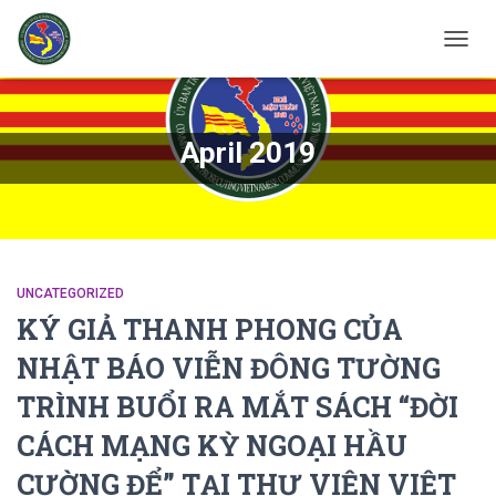
TOGG
NAVIG
April 2019
UNCATEGORIZED
KÝ GIẢ THANH PHONG CỦA
NHẬT BÁO VIỄN ĐÔNG TƯỜNG
TRÌNH BUỔI RA MẮT SÁCH “ĐỜI
CÁCH MẠNG KỲ NGOẠI HẦU
CƯỜNG ĐỂ” TẠI THƯ VIỆN VIỆT