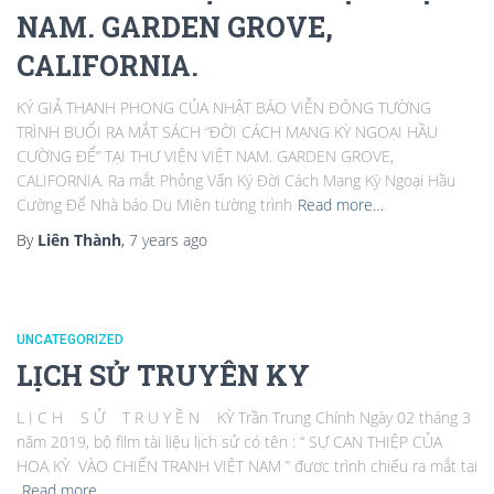
NAM. GARDEN GROVE,
CALIFORNIA.
KÝ GIẢ THANH PHONG CỦA NHẬT BÁO VIỄN ĐÔNG TƯỜNG
TRÌNH BUỔI RA MẮT SÁCH “ĐỜI CÁCH MẠNG KỲ NGOẠI HẦU
CƯỜNG ĐỂ” TẠI THƯ VIỆN VIỆT NAM. GARDEN GROVE,
CALIFORNIA. Ra mắt Phỏng Vấn Ký Đời Cách Mạng Kỳ Ngoại Hầu
Cường Để Nhà báo Du Miên tường trình
Read more…
By
Liên Thành
,
7 years
ago
UNCATEGORIZED
LỊCH SỬ TRUYÊN KY
L Ị C H S Ử T R U Y Ề N KỲ Trần Trung Chính Ngày 02 tháng 3
năm 2019, bộ film tài liệu lịch sử có tên : “ SỰ CAN THIỆP CỦA
HOA KỲ VÀO CHIẾN TRANH VIỆT NAM ” được trình chiếu ra mắt tại
Read more…