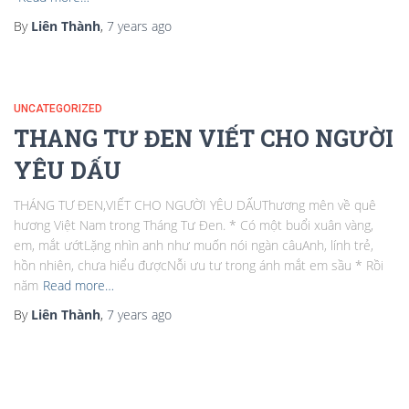
By
Liên Thành
,
7 years
ago
UNCATEGORIZED
THANG TƯ ĐEN VIẾT CHO NGƯỜI
YÊU DẤU
THÁNG TƯ ĐEN,VIẾT CHO NGƯỜI YÊU DẤUThương mên về quê
hương Việt Nam trong Tháng Tư Đen. * Có một buổi xuân vàng,
em, mắt ướtLặng nhìn anh như muốn nói ngàn câuAnh, lính trẻ,
hồn nhiên, chưa hiểu đượcNỗi ưu tư trong ánh mắt em sầu * Rồi
năm
Read more…
By
Liên Thành
,
7 years
ago