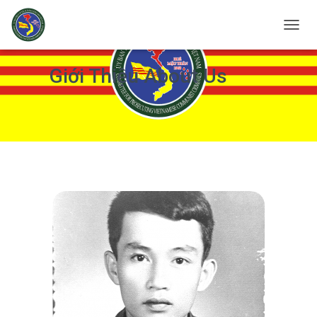
T
O
G
Giới Thiệu
About Us
G
L
E
N
A
V
I
G
A
T
I
O
N