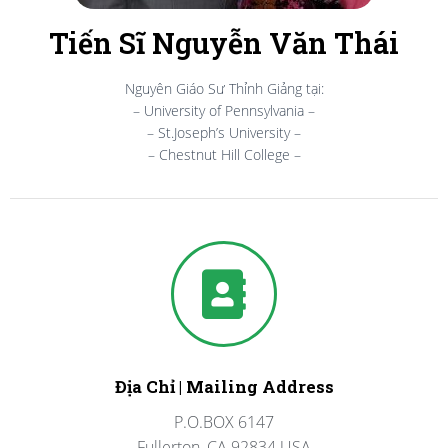
Tiến Sĩ Nguyễn Văn Thái
Nguyên Giáo Sư Thỉnh Giảng tại:
– University of Pennsylvania –
– St.Joseph’s University –
– Chestnut Hill College –
Địa Chỉ | Mailing Address
P.O.BOX 6147
Fullerton, CA 92834 USA