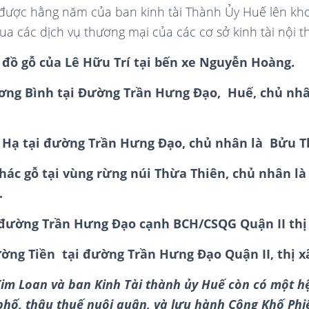
 được hằng năm của ban kinh tài Thành Ủy Huế lên kho
ua các dịch vụ thương mại của các cơ sở kinh tài nội 
 đồ gỗ của Lê Hữu Trí tại bến xe Nguyễn Hoàng.
ơng Bình tại Đường Trần Hưng Đạo, Huế, chủ nh
 Hạ tại đường Trần Hưng Đạo, chủ nhân là Bửu T
thác gỗ tại vùng rừng núi Thừa Thiên, chủ nhân l
.
i đường Trần Hưng Đạo cạnh BCH/CSQG Quận II thị
ờng Tiền tại đường Trần Hưng Đạo Quận II, thị x
im Loan và ban Kinh Tài thành ủy Huế còn có một h
 phố, thâu thuế nuôi quân, và lưu hành Công Khố Ph