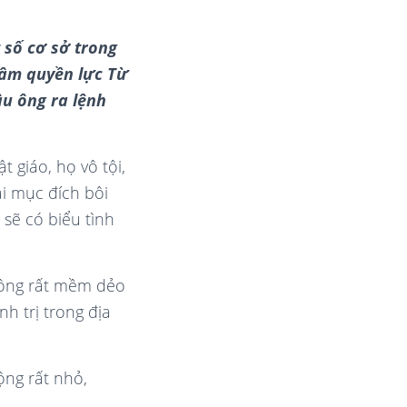
 số cơ sở trong
tâm quyền lực Từ
u ông ra lệnh
 giáo, họ vô tội,
i mục đích bôi
sẽ có biểu tình
n ông rất mềm dẻo
nh trị trong địa
ộng rất nhỏ,