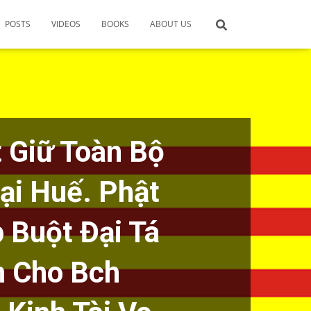
POSTS
VIDEOS
BOOKS
ABOUT US
 Giữ Toàn Bộ
ại Huế. Phật
 Buột Đại Tá
h Cho Bch