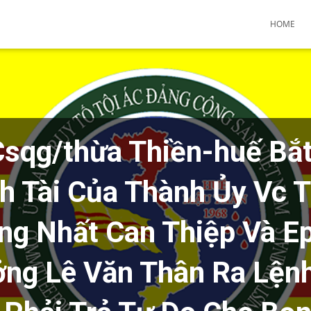
HOME
Csqg/thừa Thiền-huế Bắt
h Tài Của Thành Ủy Vc T
ng Nhất Can Thiệp Và Ep
ởng Lê Văn Thân Ra Lện