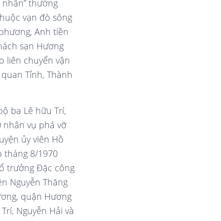
i nhân” thường
thuộc vạn đò sông
 phương, Anh tiền
 khách sạn Hương
o liên chuyển vận
cơ quan Tỉnh, Thành
bộ ba Lê hữu Trí,
70 nhân vụ phá vỡ
Huyện ủy viên Hồ
o tháng 8/1970
 tổ trưởng Đặc công
 tên Nguyễn Thăng
Dương, quận Hương
 Trí, Nguyễn Hải và