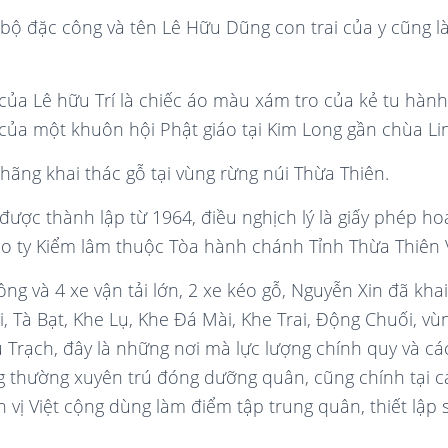
bộ đặc công và tên Lê Hữu Dũng con trai của y cũng l
ủa Lê hữu Trí là chiếc áo màu xám tro của kẻ tu hành t
của một khuôn hội Phật giáo tại Kim Long gần chùa Li
hãng khai thác gỗ tại vùng rừng núi Thừa Thiên.
 được thành lập từ 1964, điều nghịch lý là giấy phép h
ại do ty Kiểm lâm thuộc Tòa hành chánh Tỉnh Thừa Thiên
ng và 4 xe vận tải lớn, 2 xe kéo gỗ, Nguyễn Xin đã khai
i, Tà Bạt, Khe Lụ, Khe Đá Mài, Khe Trai, Động Chuối, 
 Trạch, đây là những nơi mà lực lượng chính quy và cá
g thường xuyên trú đóng dưỡng quân, cũng chính tại c
 vị Việt cộng dùng làm điểm tập trung quân, thiết lập 