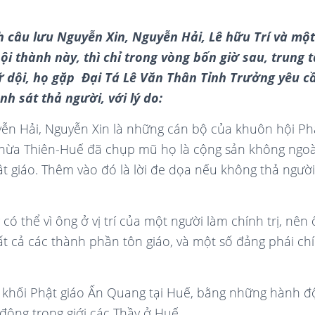
nh câu lưu Nguyễn Xin, Nguyễn Hải, Lê hữu Trí và một
nội thành này
, thì c
hỉ trong vòng bốn giờ sau, trung 
dội, họ gặp Đại Tá Lê Văn Thân Tỉnh Trưởng yêu cầ
h sát thả người, với lý do:
ễn Hải, Nguyễn Xin là những cán bộ của khuôn hội Phật
hừa Thiên-Huế đã chụp mũ họ là cộng sản không ngoà
t giáo. Thêm vào đó là lời đe dọa nếu không thả người 
 có thể vì ông ở vị trí của một người làm chính trị, nê
tất cả các thành phần tôn giáo, và một số đảng phái chí
 khối Phật giáo Ấn Quang tại Huế, bằng những hành đ
động trong giới các Thầy ở Huế.