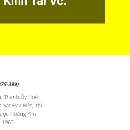
Kinh Tài Vc.
375-399)
Tài Thành Ủy Huế
 Sát Đặc Biệt, thì
 được Hoàng Kim
m 1963.