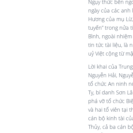
Ngụy thức bên ngo
ngày của các anh 
Hương của mụ Lừ, h
tuyến” trong nửa t
Bình, ngoài nhiệm
tin tức tài liệu, 
uỷ Việt cộng từ m
Lời khai của Trung
Nguyễn Hải, Nguyễn
tổ chức An ninh n
Tỵ, bí danh Sơn L
phá vỡ tổ chức Biệ
và hai tổ viên tạ
cán bộ kinh tài c
Thủy, cả ba cán bộ