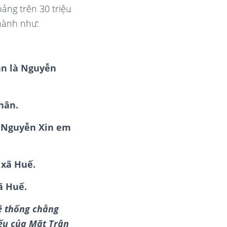
ảng trên 30 triệu
thành như:
ân là Nguyễn
hân.
à Nguyễn Xin em
 xã Huế.
ã Huế.
ệ thống chằng
iếu của Mặt Trận