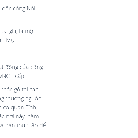
à đặc công Nội
ại gia, là một
nh Mụ.
oạt động của công
 VNCH cấp.
 thác gỗ tại các
vùng thượng nguồn
c cơ quan Tỉnh,
ác nơi này, năm
sa bàn thực tập để