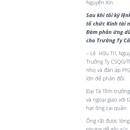
Nguyễn Xin.
Sau khi t
ôi ký lệ
tổ chức Kinh tài 
Đàm phản ứng dữ 
cho Trưởng Ty Cản
– Lê Hữu Trí, Nguy
Trưởng Ty CSQG/T
nhọ và đàn áp Phậ
lớn để phản đối.
Đại Tá Tỉnh trưởng
và ngoại giao với 
hạt ông cai quản.
Ông rất được lòng
nhưng dễ gây xúc 