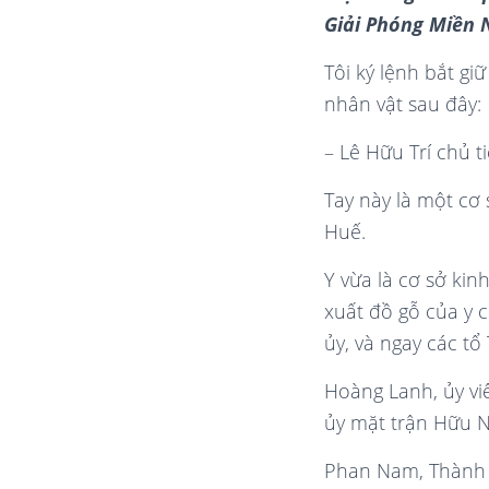
Giải Phóng Miền 
Tôi ký lệnh bắt gi
nhân vật sau đây:
– Lê Hữu Trí chủ t
Tay này là một cơ
Huế.
Y vừa là cơ sở kinh
xuất đồ gỗ của y c
ủy, và ngay các tổ
Hoàng Lanh, ủy v
ủy mặt trận Hữu 
Phan Nam, Thành 