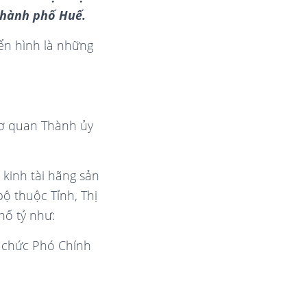
Thành phố Huế.
iển hình là những
cơ quan Thành ủy
ở kinh tài hãng sản
bộ thuộc Tỉnh, Thị
hố tỷ như:
 chức Phó Chính