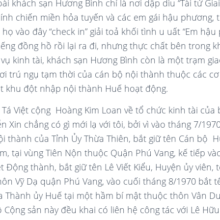
ài khách sạn Hương Bình chỉ là nơi dập dìu “Tài tử Gia
lính chiến miền hỏa tuyến và các em gái hậu phương, 
ọ vào đây “check in” giải toả khối tình u uất “Em hậu
iếng đồng hồ rồi lại ra đi, nhưng thực chất bên trong
 vụ kinh tài, khách sạn Hương Bình còn là một trạm gia
là nơi trú ngụ tạm thời của cán bộ nội thành thuộc các 
ật khu đột nhập nội thành Huế hoạt động.
 Tá Việt cộng Hoàng Kim Loan về tổ chức kinh tài của 
 Xin chẳng có gì mới lạ với tôi, bởi vì vào tháng 7/19
ội thành của Tỉnh Ủy Thừa Thiên, bắt giữ tên Cán bộ 
âm, tại vùng Tiên Nộn thuộc Quận Phú Vang, kế tiếp và
t Động thành, bắt giữ tên Lê Viết Kiểu, Huyện ủy viên,
i thôn Vỹ Dạ quận Phú Vang, vào cuối tháng 8/1970 bắt
ủa Thành ủy Huế tại một hầm bí mật thuộc thôn Vân 
 Cộng sản này đều khai có liên hệ công tác với Lê Hữu