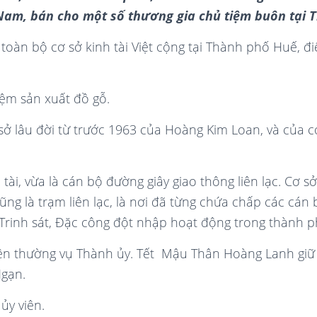
Nam, bán cho một số thương gia chủ tiệm buôn tại 
ữ toàn bộ cơ sở kinh tài Việt cộng tại Thành phố Huế, đ
iệm sản xuất đồ gỗ.
 sở lâu đời từ trước 1963 của Hoàng Kim Loan, và của 
 tài, vừa là cán bộ đường giây giao thông liên lạc. Cơ s
ũng là trạm liên lạc, là nơi đã từng chứa chấp các cán 
 Trinh sát, Đặc công đột nhập hoạt động trong thành p
iên thường vụ Thành ủy. Tết Mậu Thân Hoàng Lanh giữ
Ngạn.
ủy viên.