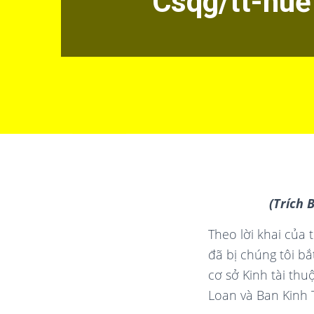
Csqg/tt-huế
(Trích 
Theo lời khai của
đã bị chúng tôi bắ
cơ sở Kinh tài th
Loan và Ban Kinh 