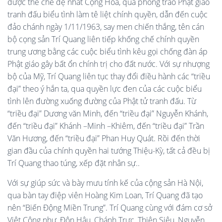
được thể chế đệ nhất Cộng Hòa, qua phong trào Phật giáo
tranh đấu biểu tình làm tê liệt chính quyền, dẫn đến cuộc
đảo chánh ngày 1/11/1963, say men chiến thắng, tên cán
bộ cọng sản Trí Quang liên tiếp khống chế chính quyền
trung ương bằng các cuộc biểu tình kêu gọi chống đàn áp
Phật giáo gây bất ổn chính trị cho đất nước. Với sự nhượng
bộ của Mỹ, Trí Quang liên tục thay đổi điều hành các “triều
đại” theo ý hắn ta, qua quyền lực đen của các cuộc biểu
tình lên đường xuống đường của Phật tử tranh đấu. Từ
“triều đại” Dương văn Minh, đến “triều đại” Nguyễn Khánh,
đến “triều đại” Khánh –Minh –Khiêm, đến “triều đại” Trần
Văn Hương, đến “triều đại” Phan Huy Quát. Rồi đến thời
gian đầu của chính quyền hai tướng Thiệu-Kỳ, tất cả đều bị
Trí Quang thao túng, xếp đặt nhân sự..
Với sự giúp sức và bày mưu tính kế của cộng sản Hà Nội,
qua bàn tay điệp viên Hoàng Kim Loan, Trí Quang đã tạo
nên “Biến Động Miền Trung”. Trí Quang cùng với đám cơ sở
Việt Cộng như, Đôn Hậu, Chánh Trực, Thiện Siêu, Nguyễn