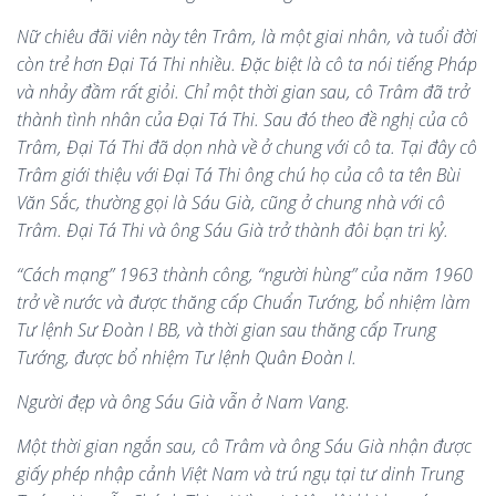
Nữ chiêu đãi viên này tên Trâm, là một giai nhân, và tuổi đời
còn trẻ hơn Đại Tá Thi nhiều. Đặc biệt là cô ta nói tiếng Pháp
và nhảy đầm rất giỏi. Chỉ một thời gian sau, cô Trâm đã trở
thành tình nhân của Đại Tá Thi. Sau đó theo đề nghị của cô
Trâm, Đại Tá Thi đã dọn nhà về ở chung với cô ta. Tại đây cô
Trâm giới thiệu với Đại Tá Thi ông chú họ của cô ta tên Bùi
Văn Sắc, thường gọi là Sáu Già, cũng ở chung nhà với cô
Trâm. Đại Tá Thi và ông Sáu Già trở thành đôi bạn tri kỷ.
“Cách mạng” 1963 thành công, “người hùng” của năm 1960
trở về nước và được thăng cấp Chuẩn Tướng, bổ nhiệm làm
Tư lệnh Sư Đoàn I BB, và thời gian sau thăng cấp Trung
Tướng, được bổ nhiệm Tư lệnh Quân Đoàn I.
Người đẹp và ông Sáu Già vẫn ở Nam Vang.
Một thời gian ngắn sau, cô Trâm và ông Sáu Già nhận được
giấy phép nhập cảnh Việt Nam và trú ngụ tại tư dinh Trung