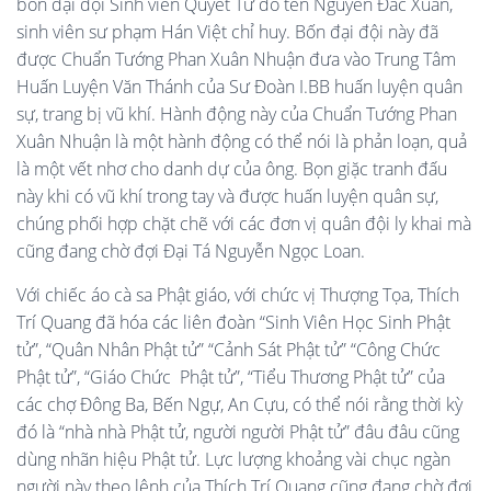
bốn đại đội Sinh viên Quyết Tử do tên Nguyễn Đắc Xuân,
sinh viên sư phạm Hán Việt chỉ huy. Bốn đại đội này đã
được Chuẩn Tướng Phan Xuân Nhuận đưa vào Trung Tâm
Huấn Luyện Văn Thánh của Sư Đoàn I.BB huấn luyện quân
sự, trang bị vũ khí. Hành động này của Chuẩn Tướng Phan
Xuân Nhuận là một hành động có thể nói là phản loạn, quả
là một vết nhơ cho danh dự của ông. Bọn giặc tranh đấu
này khi có vũ khí trong tay và được huấn luyện quân sự,
chúng phối hợp chặt chẽ với các đơn vị quân đội ly khai mà
cũng đang chờ đợi Đại Tá Nguyễn Ngọc Loan.
Với chiếc áo cà sa Phật giáo, với chức vị Thượng Tọa, Thích
Trí Quang đã hóa các liên đoàn “Sinh Viên Học Sinh Phật
tử”, “Quân Nhân Phật tử” “Cảnh Sát Phật tử” “Công Chức
Phật tử”, “Giáo Chức Phật tử”, “Tiểu Thương Phật tử” của
các chợ Đông Ba, Bến Ngự, An Cựu, có thể nói rằng thời kỳ
đó là “nhà nhà Phật tử, người người Phật tử” đâu đâu cũng
dùng nhãn hiệu Phật tử. Lực lượng khoảng vài chục ngàn
người này theo lệnh của Thích Trí Quang cũng đang chờ đợi