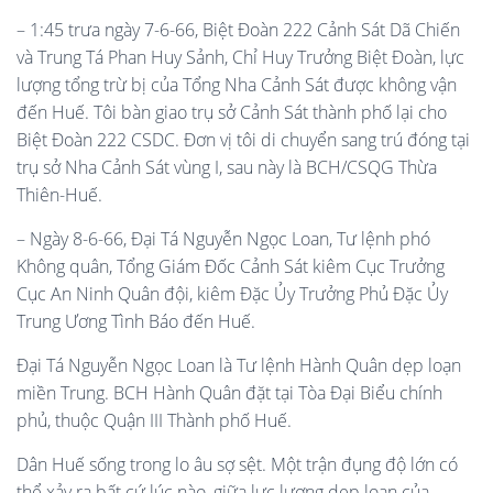
– 1:45 trưa ngày 7-6-66, Biệt Đoàn 222 Cảnh Sát Dã Chiến
và Trung Tá Phan Huy Sảnh, Chỉ Huy Trưởng Biệt Đoàn, lực
lượng tổng trừ bị của Tổng Nha Cảnh Sát được không vận
đến Huế. Tôi bàn giao trụ sở Cảnh Sát thành phố lại cho
Biệt Đoàn 222 CSDC. Đơn vị tôi di chuyển sang trú đóng tại
trụ sở Nha Cảnh Sát vùng I, sau này là BCH/CSQG Thừa
Thiên-Huế.
– Ngày 8-6-66, Đại Tá Nguyễn Ngọc Loan, Tư lệnh phó
Không quân, Tổng Giám Đốc Cảnh Sát kiêm Cục Trưởng
Cục An Ninh Quân đội, kiêm Đặc Ủy Trưởng Phủ Đặc Ủy
Trung Ương Tình Báo đến Huế.
Đại Tá Nguyễn Ngọc Loan là Tư lệnh Hành Quân dẹp loạn
miền Trung. BCH Hành Quân đặt tại Tòa Đại Biểu chính
phủ, thuộc Quận III Thành phố Huế.
Dân Huế sống trong lo âu sợ sệt. Một trận đụng độ lớn có
thể xảy ra bất cứ lúc nào, giữa lực lượng dẹp loạn của