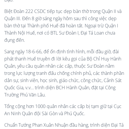
Biệt Đoàn 222 CSDC tiếp tục dẹp bàn thờ trong Quận II và
Quận III. Đến 8 giờ sáng ngày hôm sau thì công việc dẹp
bàn thờ tại Thành phố Huế đã hoàn tất. Ngoại trừ Quận I
Thành Nội Huế, nơi có BTL Sư Đoàn I, Đại Tá Loan chưa
đụng đến.
Sang ngày 18-6-66, để ổn định tình hình, mỗi đầu giờ, đài
phát thanh Huế truyền đi lời kêu gọi của Bộ Chỉ Huy Hành
Quân, yêu cầu quân nhân các cấp, thuộc Sư Đoàn nằm
trong lực lượng tranh đấu chống chính phủ, các thành phần
dân sự, sinh viên, học sinh, giáo chức, công chức, Cảnh Sát
Quốc Gia, v.v… trình diện BCH Hành Quân, đặt tại Công
Trường Phú Văn Lâu.
Tổng cộng hơn 1000 quân nhân các cấp bị tạm giữ tại Cục
An Ninh Quân đội Sài Gòn và Phú Quốc.
Chuẩn Tướng Phan Xuân Nhuận đầu hàng, trình diện Đại Tá