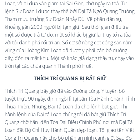
Loan, và bị đưa vào giam tại Sài Gòn, chờ ngày ra toà. Tư
lệnh Sư Đoàn I được thay thế bởi Đại Tá Ngô Quang Trưởng,
Tham mưu trưởng Sư Đoàn Nhảy Dù. Về phần dân sự,
khoảng gần 2000 người bị tạm giữ. Sau thời gian điều tra,
một số được trả tự do, một số khác bị giữ lại truy tố ra tòa
với tội danh phá rối trị an. Số cơ sở nòng cốt cộng sản nằm
vùng của Hoàng Kim Loan đã được y phái cán bộ đường
dây, đón ra mật khu. Một số khác giả dạng thầy tu, chạy vào
trốn tại các chùa quanh Thành phố Huế.
THÍCH TRÍ QUANG BỊ BẮT GIỮ
Thích Trí Quang bây giờ đã vào đường cùng. Y tuyên bố
tuyệt thực 90 ngày, định ngồi lì tại sân Tòa Hành Chánh Tỉnh
Thừa Thiên. Nhưng Đại Tá Loan đã cho lệnh bắt giữ. Thi
hành lệnh của Đại tá Loan chúng tôi đã bắt giữ Thích Trí
Quang chỡ hắn đến Tòa Đại Biều Chính Phủ nơi mà Đại Tá
Loan đặt Bộ Chỉ Huy Hành Quân dẹp loạn. Tôi giao tên Việt
Cọng Trí Quang nầy cho bộ phận an ninh canh giữ. Sau đó