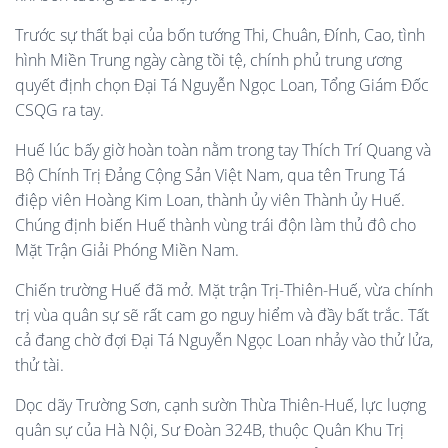
Trước sự thất bại của bốn tướng Thi, Chuân, Đính, Cao, tình
hình Miền Trung ngày càng tồi tệ, chính phủ trung ương
quyết định chọn Đại Tá Nguyễn Ngọc Loan, Tổng Giám Đốc
CSQG ra tay.
Huế lúc bấy giờ hoàn toàn nằm trong tay Thích Trí Quang và
Bộ Chính Trị Đảng Cộng Sản Việt Nam, qua tên Trung Tá
điệp viên Hoàng Kim Loan, thành ủy viên Thành ủy Huế.
Chúng định biến Huế thành vùng trái độn làm thủ đô cho
Mặt Trận Giải Phóng Miền Nam.
Chiến trường Huế đã mở. Mặt trận Trị-Thiên-Huế, vừa chính
trị vùa quân sự sẽ rất cam go nguy hiểm và đầy bất trắc. Tất
cả đang chờ đợi Đại Tá Nguyễn Ngọc Loan nhảy vào thử lửa,
thử tài.
Dọc dãy Trường Sơn, cạnh sườn Thừa Thiên-Huế, lực luợng
quân sự của Hà Nội, Sư Đoàn 324B, thuộc Quân Khu Trị