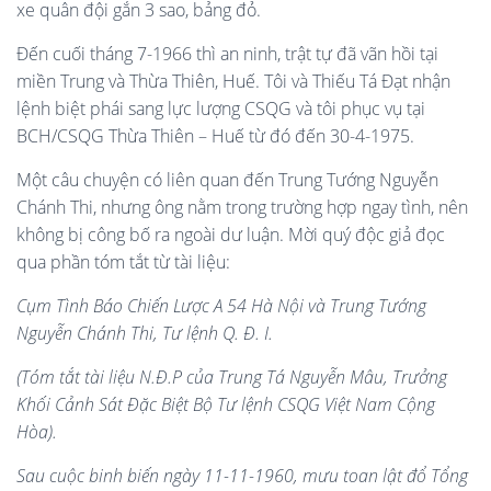
xe quân đội gắn 3 sao, bảng đỏ.
Đến cuối tháng 7-1966 thì an ninh, trật tự đã vãn hồi tại
miền Trung và Thừa Thiên, Huế. Tôi và Thiếu Tá Đạt nhận
lệnh biệt phái sang lực lượng CSQG và tôi phục vụ tại
BCH/CSQG Thừa Thiên – Huế từ đó đến 30-4-1975.
Một câu chuyện có liên quan đến Trung Tướng Nguyễn
Chánh Thi, nhưng ông nằm trong trường hợp ngay tình, nên
không bị công bố ra ngoài dư luận. Mời quý độc giả đọc
qua phần tóm tắt từ tài liệu:
Cụm Tình Báo Chiến Lược A 54 Hà Nội và Trung Tướng
Nguyễn Chánh Thi, Tư lệnh Q. Đ. I.
(Tóm tắt tài liệu N.Đ.P của Trung Tá Nguyễn Mâu, Trưởng
Khối Cảnh Sát Đặc Biệt Bộ Tư lệnh CSQG Việt Nam Cộng
Hòa).
Sau cuộc binh biến ngày 11-11-1960, mưu toan lật đổ Tổng