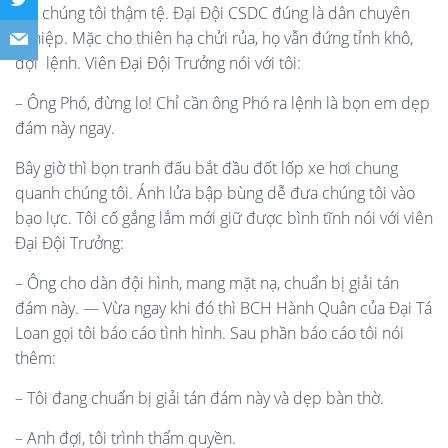
rủa chúng tôi thậm tệ. Đại Đội CSDC đúng là dân chuyên
nghiệp. Mặc cho thiên hạ chửi rủa, họ vẫn đứng tỉnh khô,
đợi lệnh. Viên Đại Đội Trưởng nói với tôi:
– Ông Phó, đừng lo! Chỉ cần ông Phó ra lệnh là bọn em dẹp
đám này ngay.
Bây giờ thì bọn tranh đấu bắt đầu đốt lốp xe hơi chung
quanh chúng tôi. Ánh lửa bập bùng dễ đưa chúng tôi vào
bạo lực. Tôi cố gắng lắm mới giữ được bình tĩnh nói với viên
Đại Đội Trưởng:
– Ông cho dàn đội hình, mang mặt nạ, chuẩn bị giải tán
đám này. — Vừa ngay khi đó thì BCH Hành Quân của Đại Tá
Loan gọi tôi báo cáo tình hình. Sau phần báo cáo tôi nói
thêm:
– Tôi đang chuẩn bị giải tán đám này và dẹp bàn thờ.
– Anh đợi, tôi trình thẩm quyền.