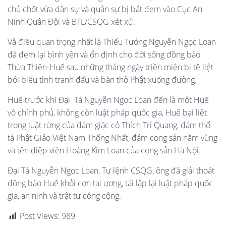
chủ chốt vừa dân sự và quân sự bị bắt đem vào Cục An
Ninh Quân Đội và BTL/CSQG xét xử.
Và điều quan trọng nhất là Thiếu Tướng Nguyễn Ngọc Loan
đã đem lại bình yên và ổn định cho đời sống đồng bào
Thừa Thiên-Huế sau những tháng ngày triền miên bị tê liệt
bởi biểu tình tranh đấu và bàn thờ Phật xuống đường.
Huế trước khi Đại Tá Nguyễn Ngọc Loan đến là một Huế
vô chính phủ, không còn luật pháp quốc gia, Huế bại liệt
trong luật rừng của đám giặc cỏ Thích Trí Quang, đám thổ
tả Phật Giáo Việt Nam Thống Nhất, đám cong sản nằm vùng
và tên điệp viên Hoàng Kim Loan của cọng sản Hà Nội.
Đại Tá Nguyễn Ngọc Loan, Tư lệnh CSQG, ông đã giải thoát
đồng bào Huế khỏi cơn tai ương, tái lập lại luật pháp quốc
gia, an ninh và trật tự công cộng.
Post Views:
989