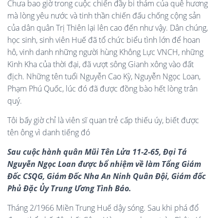
Chưa bao giờ trong cuộc chiến đầy bi thảm của quê hương
mà lòng yêu nước và tinh thần chiến đấu chống cộng sản
của dân quân Trị Thiên lại lên cao đến như vậy. Dân chúng,
học sinh, sinh viên Huế đã tổ chức biểu tình lớn để hoan
hô, vinh danh những người hùng Không Lực VNCH, những
Kinh Kha của thời đại, đã vượt sông Gianh xông vào đất
địch. Những tên tuổi Nguyễn Cao Kỳ, Nguyễn Ngọc Loan,
Phạm Phú Quốc, lúc đó đã được đồng bào hết lòng trân
quý.
Tôi bấy giờ chỉ là viên sĩ quan trẻ cấp thiếu úy, biết được
tên ông vì danh tiếng đó
Sau cuộc hành quân Mũi Tên Lửa 11-2-65, Đại Tá
Nguyễn Ngọc Loan được bổ nhiệm về làm Tổng Giám
Đốc CSQG, Giám Đốc Nha An Ninh Quân Đội, Giám đốc
Phủ Đặc Ủy Trung Ương Tình Báo.
Tháng 2/1966 Miền Trung Huế dậy sóng. Sau khi phá đổ