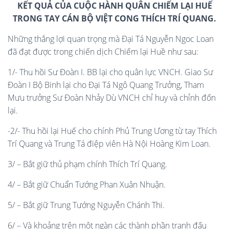
KẾT QUẢ CỦA CUỘC HÀNH QUÂN CHIẾM LẠI HUẾ
TRONG TAY CÁN BỘ VIỆT CONG THÍCH TRÍ QUANG.
Những thắng lợi quan trọng mà Đại Tá Nguyễn Ngoc Loan
đã đạt được trong chiến dịch Chiếm lại Huề như sau:
1/- Thu hồi Sư Đoàn I. BB lại cho quân lực VNCH. Giao Sư
Đoàn I Bộ Binh lại cho Đại Tá Ngô Quang Trưởng, Tham
Mưu trưởng Sư Đoàn Nhảy Dù VNCH chỉ huy và chỉnh đốn
lại.
-2/- Thu hồi lại Huế cho chính Phủ Trung Ương từ tay Thích
Trí Quang và Trung Tá điệp viên Hà Nội Hoàng Kim Loan.
3/ – Bắt giữ thủ phạm chính Thích Trí Quang.
4/ – Bắt giữ Chuẩn Tướng Phan Xuân Nhuận.
5/ – Bắt giữ Trung Tướng Nguyễn Chánh Thi.
6/ – Và khoảng trên một ngàn các thành phần tranh đấu