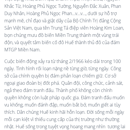
Khắc Từ, Hoàng Phủ Ngọc Tường, Nguyễn Đắc Xuân, Phan
Duy Nhân, Hoàng Phủ Ngọc Phan…v…v…, dưới sự hỗ trợ
mạnh mẽ, chỉ đạo và giật dây của Bộ Chính Trị đảng Cộng
Sản Việt Nam, qua tên Trung Tá điệp viên Hoàng Kim Loan,
bọn chúng mưu đồ biến Miền Trung thành một vùng trái
độn, và quyết tâm biến cố đô Huế thành thủ đô của đám
MTGP Miền Nam.
Cuộc biến động xảy ra từ tháng 2/1966 kéo dài trong 100
ngày. Tình hình rối loạn nặng nề từng giờ, từng ngày. Công
sở của chính quyền bị đám phản loạn chiếm giữ. Cơ sở
ngoại giao đoàn bị đốt phá. Quân đội, công chức, cảnh sát,
ngả theo đám tranh đấu. Thành phố không còn chính
quyền không còn luật pháp quốc gia. Đám tranh đấu muốn
vu khống, muốn đánh đập, muốn bắt bớ, muốn giết ai tùy
thích. Dân chúng Huế kinh hãi hỗn loạn. Đời sống mỗi ngày
mỗi cạn kiệt vì thiếu cung cấp của thị truờng như thường
nhật. Huế sống trong tuyệt vọng hoang mang nhìn tương lai