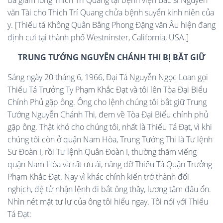
đã giam lõng Thich Trí Quang tại bệnh viện Bác sĩ Nguyễn
văn Tài cho Thich Trí Quang chửa bệnh suyển kinh niên của
y. [Thiếu tá Không Quân Bằng Phong Đặng văn Âu hiện đang
định cưi tại thành phố Westninster, California, USA.]
TRUNG TƯỚNG NGUYỄN CHÁNH THI BỊ BẮT GIỮ
Sáng ngày 20 tháng 6, 1966, Đại Tá Nguyễn Ngọc Loan gọi
Thiếu Tá Trưởng Ty Phạm Khắc Đạt và tôi lên Tòa Đại Biểu
Chính Phủ gặp ông. Ông cho lệnh chúng tôi bắt giữ Trung
Tướng Nguyễn Chánh Thi, đem về Tòa Đại Biểu chính phủ
gặp ông. Thật khó cho chúng tôi, nhất là Thiếu Tá Đạt, vì khi
chúng tôi còn ở quận Nam Hòa, Trung Tướng Thi là Tư lệnh
Sư Đoàn I, rồi Tư lệnh Quân Đoàn I, thường thăm viếng
quận Nam Hòa và rất ưu ái, nâng đỡ Thiếu Tá Quận Trưởng
Phạm Khắc Đạt. Nay vì khác chính kiến trở thành đối
nghịch, đệ tử nhận lệnh đi bắt ông thầy, lương tâm đâu ổn.
Nhìn nét mặt tư lự của ông tôi hiểu ngay. Tôi nói với Thiếu
Tá Đạt: