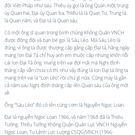
đội Việt-Pháp như sau: Thiếu úy gọi là ông Quan một, trung
úy Quan hai, Đại úy Quan ba, Thiếu tá là Quan Tư, Trung tá
là Quan năm, và Đại tá là Quan sáu.
Có một ông sĩ quan trong binh chủng Không Quân VNCH
được đồng đội và bạn bè gọi là Sáu Lèo. Mà Sáu Lèo là
đúng, vì ông ta được thượng cấp gắng cấp Đại tá, hằng ngày
mang lon Đại Tá chỉ huy anh em thuộc cấp nhưng khốn nỗi
cái lon Đại Tá ông mang trên vai đợi mãi mà Nghị định
thăng cấp vẫn chưa có thì như vậy đúng là lon Đại tá ông ta
mang trên vai là “Lon Lèo” rồi chứ gì nữa. Cũng may là gần
cả năm sau Nghị định thăng cấp lên Quan sáu của ông mới
về.
Ông “Sáu Lèo” đó có tên cúng cơm là Nguyễn Ngọc Loan.
Đại tá nguyễn Ngoc Loan 1966, và năm 1968 đã là Thiếu
Tướng. Thiếu Tướng Không Quân Quân Lực VNCH Nguyễn
Ngọc Loan, Tư Lệnh Lực Lượng CSQG/VNCH (1966-