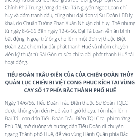
Chính Phủ Trung Ương do Đại Tá Nguyễn Ngọc Loan chỉ
huy và đám tranh đấu, cũng như đại đơn vị Sư Đoàn I BB ly
khai, do Chuẩn Tướng Phan Xuân Nhuận chỉ huy. Thế nhưng
từ ngày 8-6-66 đến ngày 12-6-66, Đại Tá Loan vẫn án binh
bất động. Ngoại trừ ông cho lệnh một đơn vị thuộc Biệt
Đoàn 222 chiếm lại đài phát thanh Huế và nhóm chuyên
viên kỹ thuật từ Sài Gòn ra sửa chữa đài phát thanh Huế tái
hoạt động.
TIỂU ĐOÀN TRÂU ĐIÊN CỦA CỦA CHIẾN ĐOÀN THỦY
QUÂN LỤC CHIẾN BI VIỆT CONG PHUC KÍCH TẠI VÙNG
CAY SỐ 17 PHÍA BẮC THÀNH PHỐ HUẾ
Ngày 14/6/66, Tiểu Đoàn Trâu Điên thuộc Sư Đoàn TQLC
được không vận đến Huế vào 1 giờ khuya. Tôi nhận lệnh
Đại Tá Loan đón Tiểu Đoàn Trâu Điên TQLC tại phi trường
Phú Bài, mở đường và hướng dẫn Tiểu Đoàn di chuyển
ngang Thành phố Huế, để vào vùng Hành Quân phía Bắc