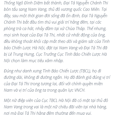
Thống Ngô Đình Diệm bất thành, Đại Tá Nguyễn Chánh Thi
bôn tẩu sang Nam Vang, thủ đô vương quốc Cao Miên. Tại
đây, sau một thời gian đời sống đã ổn định, Đại Tá Nguyễn
Chánh Thi bắt đầu tìm thú vui giải trí hằng đêm, tại các
phòng trà ca hát, nhảy đầm tại xứ Chùa Tháp. Thế nhưng,
mọi sinh hoạt của Đại Tá Thi, nhất cử nhất động của ông,
đều không thoát khỏi cặp mắt theo dõi và giám sát của Tình
báo Chiến Lược Hà Nội, đặt tại Nam Vang và Đại Tá Thi đã
bị Lê Trung Hưng, Cục Trưởng Cục Tình Báo Chiến Lược Hà
Nội chọn làm mục tiêu xâm nhập.
Đúng như danh xưng Tình Báo Chiến Lược (TBCL), họ đi
đường dài, không đi đường ngắn. Họ đã đánh giá đúng vị trí
của Đại Tá Thi trong tương lai, đối với chính quyền miền
Nam và vị trí của ông ta trong quân lực VNCH.
Một nữ điệp viên của Cục TBCL Hà Nội đã có mặt tại thủ đô
Nam Vang trong vai là một nữ chiêu đãi viên tại nhà hàng,
nơi mà Đại Tá Thi hằng đêm thường đến mua vui.