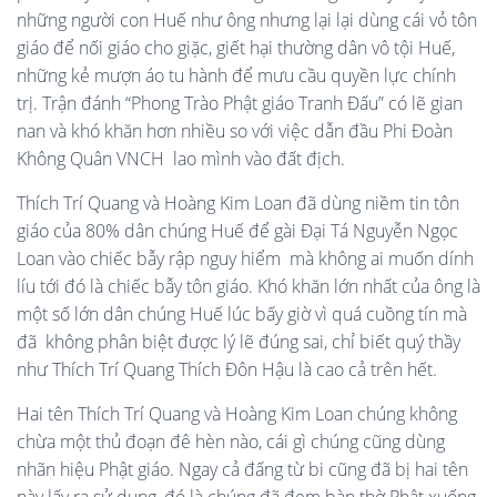
những người con Huế như ông nhưng lại lại dùng cái vỏ tôn
giáo để nối giáo cho giặc, giết hại thường dân vô tội Huế,
những kẻ mượn áo tu hành để mưu cầu quyền lực chính
trị. Trận đánh “Phong Trào Phật giáo Tranh Đấu” có lẽ gian
nan và khó khăn hơn nhiều so với việc dẫn đầu Phi Đoàn
Không Quân VNCH lao mình vào đất địch.
Thích Trí Quang và Hoàng Kim Loan đã dùng niềm tin tôn
giáo của 80% dân chúng Huế để gài Đại Tá Nguyễn Ngọc
Loan vào chiếc bẫy rập nguy hiểm mà không ai muốn dính
líu tới đó là chiếc bẫy tôn giáo. Khó khăn lớn nhất của ông là
một số lớn dân chúng Huế lúc bấy giờ vì quá cuồng tín mà
đã không phân biệt được lý lẽ đúng sai, chỉ biết quý thầy
như Thích Trí Quang Thích Đôn Hậu là cao cả trên hết.
Hai tên Thích Trí Quang và Hoàng Kim Loan chúng không
chừa một thủ đoạn đê hèn nào, cái gì chúng cũng dùng
nhãn hiệu Phật giáo. Ngay cả đấng từ bi cũng đã bị hai tên