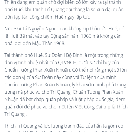
Thiên đang ém quân chờ đợi biến cố lớn xảy ra tại thành
phố Huế, khi Thích Trí Quang đại thắng là sẽ xua đại quân
bôn tập tấn công chiếm Huế ngay lập tức
Nếu Đại Tá Nguyễn Ngọc Loan không kịp thời cứu Huế, có
lẽ Huế đã mất vào tay Cộng sản năm 1966 mà không cần
phải đợi đến Mậu Thân 1968.
Tại thành phố Huế, Sư Đoàn I Bộ Binh là một trong những
đơn vị tinh nhuệ nhất của QLVNCH, dưới sự chỉ huy của
Chuẩn Tướng Phan Xuân Nhuận. Có thể nói rằng một số lớn
các đơn vị của Sư Đoàn này cùng với Tư lệnh của mình
Chuẩn Tướng Phan Xuân Nhuận, ly khai với chính phủ trung
ương mà phục vụ cho Trí Quang. Chuẩn Tướng Phan Xuân
Nhuận đã bất chấp quân pháp và luật pháp quốc gia, đem
quân đội để phục vụ cho một tên Việt Cộng đại bịp là Thích
Trí Quang .
Thích Trí Quang và lực lượng tranh đấu của hắn ta gồm có