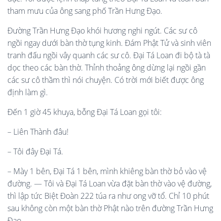
tham mưu của ông sang phố Trần Hưng Đạo.
Đường Trần Hưng Đạo khói hương nghi ngút. Các sư cô
ngồi ngay dưới bàn thờ tụng kinh. Đám Phật Tử và sinh viên
tranh đấu ngồi vây quanh các sư cô. Đại Tá Loan đi bộ tà tà
dọc theo các bàn thờ. Thỉnh thoảng ông dừng lại ngồi gần
các sư cô thầm thì nói chuyện. Có trời mới biết được ông
định làm gì.
Đến 1 giờ 45 khuya, bỗng Đại Tá Loan gọi tôi:
– Liên Thành đâu!
– Tôi đây Đại Tá.
– Mày 1 bên, Đại Tá 1 bên, mình khiêng bàn thờ bỏ vào vệ
đường. — Tôi và Đại Tá Loan vừa đặt bàn thờ vào vệ đường,
thì lập tức Biệt Đoàn 222 túa ra như ong vỡ tổ. Chỉ 10 phút
sau không còn một bàn thờ Phật nào trên đường Trần Hưng
Đạo.