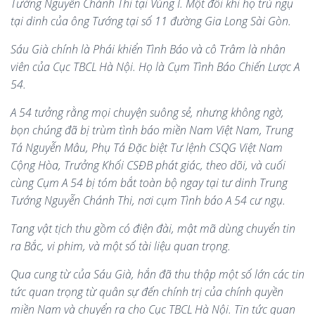
Tướng Nguyễn Chánh Thi tại Vùng I. Một đôi khi họ trú ngụ
tại dinh của ông Tướng tại số 11 đường Gia Long Sài Gòn.
Sáu Già chính là Phái khiển Tình Báo và cô Trâm là nhân
viên của Cục TBCL Hà Nội. Họ là Cụm Tình Báo Chiến Lược A
54.
A 54 tưởng rằng mọi chuyện suông sẻ, nhưng không ngờ,
bọn chúng đã bị trùm tình báo miền Nam Việt Nam, Trung
Tá Nguyễn Mâu, Phụ Tá Đặc biệt Tư lệnh CSQG Việt Nam
Cộng Hòa, Trưởng Khối CSĐB phát giác, theo dõi, và cuối
cùng Cụm A 54 bị tóm bắt toàn bộ ngay tại tư dinh Trung
Tướng Nguyễn Chánh Thi, nơi cụm Tình báo A 54 cư ngụ.
Tang vật tịch thu gồm có điện đài, mật mã dùng chuyển tin
ra Bắc, vi phim, và một số tài liệu quan trọng.
Qua cung từ của Sáu Già, hắn đã thu thập một số lớn các tin
tức quan trọng từ quân sự đến chính trị của chính quyền
miền Nam và chuyển ra cho Cục TBCL Hà Nội. Tin tức quan