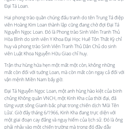
Đại Tá Loan.
Hai phong trào quần chúng đấu tranh do tên Trung Tá điệp
viên Hoàng Kim Loan thành lập cũng đang chờ đợi Đại Tá
Nguyễn Ngọc Loan. Đó là Phong trào Sinh Viên Tranh Thủ
Hòa Bình do sinh viên Y Khoa Đại Học Huế Tôn Thất Kỳ chỉ
huy và phong trào Sinh Viên Tranh Thủ Dân Chủ do sinh
viên Luật Khoa Nguyễn Hữu Giao chỉ huy.
Trận thư hùng hứa hẹn một mất một còn, không những
mất còn đối với tuớng Loan, mà còn mất còn ngay cả đối với
vận mệnh Miền Nam bấy giờ.
Đại Tá Nguyễn Ngọc Loan, một anh hùng hào kiệt của binh
chủng Không quân VNCH, một Kinh Kha của thời đại, đã
từng vượt sông Gianh bắc phạt trong chiến dịch ‘Mũi Tên
Lửa’. Giờ đây tháng 6/1966, Kinh Kha đang trực diện với
một giai đoạn cay đắng và nguy hiểm của lịch sử. Đó là ông
phải nhảy vào một chiến trường mà trong đó đầy dẫy