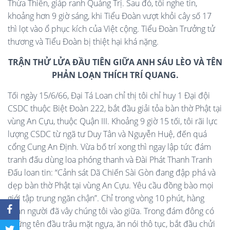
Thừa Thiên, giáp ranh Quảng Trị. Sau đó, tôi nghe tin,
khoảng hơn 9 giờ sáng, khi Tiểu Đoàn vượt khỏi cây số 17
thì lọt vào ổ phục kích của Việt cộng. Tiểu Đoàn Trưởng tử
thương và Tiểu Đoàn bị thiệt hại khá nặng.
TRẬN THỬ LỬA ĐẦU TIÊN GIỮA ANH SÁU LÈO VÀ TÊN
PHẢN LOẠN THÍCH TRÍ QUANG.
Tối ngày 15/6/66, Đại Tá Loan chỉ thị tôi chỉ huy 1 Đại đội
CSDC thuộc Biệt Đoàn 222, bắt đầu giải tỏa bàn thờ Phật tại
vùng An Cựu, thuộc Quận III. Khoảng 9 giờ 15 tối, tôi rãi lực
lượng CSDC từ ngã tư Duy Tân và Nguyễn Huệ, đến quá
cổng Cung An Định. Vừa bố trí xong thì ngay lập tức đám
tranh đấu dùng loa phóng thanh và Đài Phát Thanh Tranh
Đấu loan tin: “Cảnh sát Dã Chiến Sài Gòn đang đập phá và
dẹp bàn thờ Phật tại vùng An Cựu. Yêu cầu đồng bào mọi
giới tập trung ngăn chận”. Chỉ trong vòng 10 phút, hàng
ngàn người đã vây chúng tôi vào giữa. Trong đám đông có
những tên đầu trâu mặt ngựa, ăn nói thô tục, bắt đầu chửi