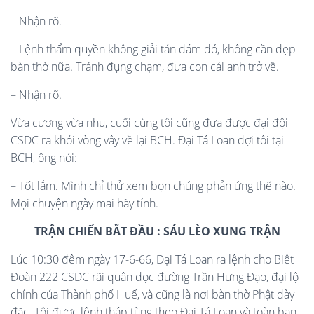
– Nhận rõ.
– Lệnh thẩm quyền không giải tán đám đó, không cần dẹp
bàn thờ nữa. Tránh đụng chạm, đưa con cái anh trở về.
– Nhận rõ.
Vừa cương vừa nhu, cuối cùng tôi cũng đưa được đại đội
CSDC ra khỏi vòng vây về lại BCH. Đại Tá Loan đợi tôi tại
BCH, ông nói:
– Tốt lắm. Mình chỉ thử xem bọn chúng phản ứng thế nào.
Mọi chuyện ngày mai hãy tính.
TRẬN CHIẾN BẮT ĐẦU : SÁU LÈO XUNG TRẬN
Lúc 10:30 đêm ngày 17-6-66, Đại Tá Loan ra lệnh cho Biệt
Đoàn 222 CSDC rãi quân dọc đường Trần Hưng Đạo, đại lộ
chính của Thành phố Huế, và cũng là nơi bàn thờ Phật dày
đặc. Tôi được lệnh tháp tùng theo Đại Tá Loan và toàn ban