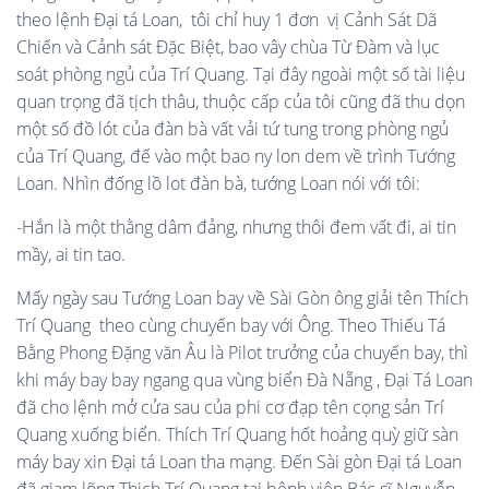
theo lệnh Đại tá Loan, tôi chỉ huy 1 đơn vị Cảnh Sát Dã
Chiến và Cảnh sát Đặc Biệt, bao vây chùa Từ Đàm và lục
soát phòng ngủ của Trí Quang. Tại đây ngoài một số tài liệu
quan trọng đã tịch thâu, thuộc cấp của tôi cũng đã thu dọn
một số đồ lót của đàn bà vất vải tứ tung trong phòng ngủ
của Trí Quang, đế vào một bao ny lon dem về trình Tướng
Loan. Nhìn đống lồ lot đàn bà, tướng Loan nói với tôi:
-Hắn là một thằng dâm đảng, nhưng thôi đem vất đi, ai tin
mầy, ai tin tao.
Mấy ngày sau Tướng Loan bay về Sài Gòn ông giải tên Thích
Trí Quang theo cùng chuyến bay với Ông. Theo Thiếu Tá
Bằng Phong Đặng văn Âu là Pilot trưởng của chuyến bay, thì
khi máy bay bay ngang qua vùng biển Đà Nẵng , Đại Tá Loan
đã cho lệnh mở cửa sau của phi cơ đạp tên cọng sản Trí
Quang xuống biển. Thích Trí Quang hốt hoảng quỳ giữ sàn
máy bay xin Đại tá Loan tha mạng. Đến Sài gòn Đại tá Loan