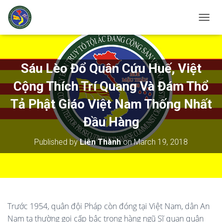
T
O
G
G
L
Sáu Lèo Đổ Quân Cứu Huế, Việt
E
N
Cộng Thích Trí Quang Và Đám Thổ
A
V
Tả Phật Giáo Việt Nam Thống Nhất
I
Đầu Hàng
G
A
T
Published by
Liên Thành
on
March 19, 2018
I
O
N
Trước 1954, quân đội Pháp còn đóng tại Việt Nam, dân An
Nam ta thường gọi cấp bậc trong hàng ngũ Sĩ quan quân