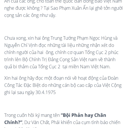
Ẩn của các ông, cho toàn thể quốc dân đồng bào Việt Nam
nghe được không ? Tại Sao Phạm Xuân Ẩn lại ghê tởn người
cọng sản các ông như vậy.
Chưa xong, xin hai ông Trung Tướng Phạm Ngọc Hùng và
Nguyễn Chí Vịnh đọc những tài liệu những nhận xét do
chính người của hai ông, chính cơ quan Tổng Cục 2 phúc
trình lên Bộ Chính Trị Đảng Cọng Sản Việt nam về thành
quả bi thảm của Tổng Cục 2 tại miền Nam Việt Nam.
Xin hai ông hãy đọc một đoạn nói về hoạt động của Đoàn
Công Tác Đặc Biệt do những cán bộ cao cấp của Việt Cộng
ghi lại sau ngày 30.4.1975
Trong cuốn hồi ký mang tên
“Bội Phản hay Chân
Chính?”
, Dư Văn Chất, Phái khiển của cụm tình báo chiến