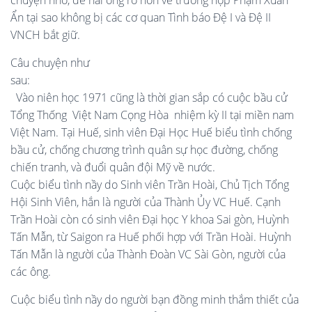
chuyện nhỏ, để hai ông rõ hơn về trường hợp Phạm Xuân
Ẩn tại sao không bị các cơ quan Tình báo Đệ I và Đệ II
VNCH bắt giữ.
Câu chuyện như
sau:
Vào niên học 1971 cũng là thời gian sắp có cuộc bầu cử
Tổng Thống Việt Nam Cọng Hòa nhiệm kỳ II tại miền nam
Việt Nam. Tại Huế, sinh viên Đại Học Huế biểu tình chống
bầu cử, chống chương trình quân sự học đường, chống
chiến tranh, và đuổi quân đội Mỹ về nước.
Cuộc biểu tình nầy do Sinh viên Trần Hoài, Chủ Tịch Tổng
Hội Sinh Viên, hắn là người của Thành Ủy VC Huế. Cạnh
Trần Hoài còn có sinh viên Đại học Y khoa Sai gòn, Huỳnh
Tấn Mẫn, từ Saigon ra Huế phối hợp với Trần Hoài. Huỳnh
Tấn Mẫn là người của Thành Đoàn VC Sài Gòn, người của
các ông.
Cuộc biểu tình nầy do người bạn đồng minh thắm thiết của