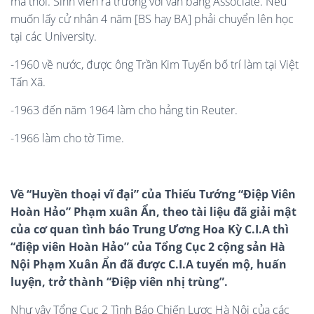
mà thôi. Sinh viên ra trường với văn bằng Associate. Nếu
muốn lấy cử nhân 4 năm [BS hay BA] phải chuyển lên học
tại các University.
-1960 về nước, được ông Trần Kim Tuyến bố trí làm tại Việt
Tấn Xã.
-1963 đến năm 1964 làm cho hảng tin Reuter.
-1966 làm cho tờ Time.
Về “Huyền thoại vĩ đại” của Thiếu Tướng “Điệp Viên
Hoàn Hảo”
Phạm xuân Ẩn,
theo tài liệu
đã
giải mật
của cơ quan tình báo Trung Ương Hoa Kỳ C.I.A
thì
“điệp viên Hoàn Hảo” của Tổng Cục 2 cộng sản Hà
Nội
Phạm Xuân Ẩn đã được C.I.A tuyển mộ, huấn
luyện, trở thành “Điệp viên nhị trùng”.
Như vậy Tổng Cục 2 Tình Báo Chiến Lược Hà Nội của các