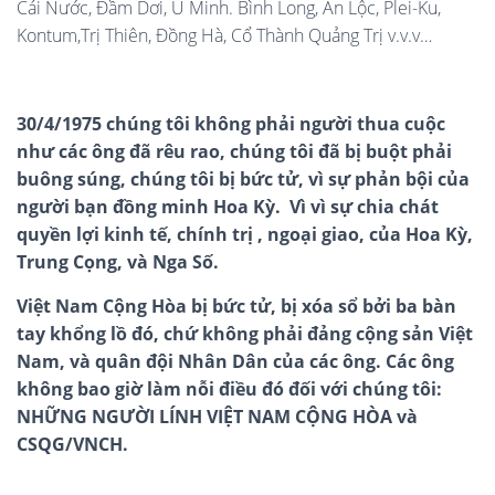
Cái Nước, Đầm Dơi, U Minh. Bình Long, An Lộc, Plei-Ku,
Kontum,Trị Thiên, Đồng Hà, Cổ Thành Quảng Trị v.v.v…
30/4/1975 chúng tôi không phải người thua cuộc
như các ông đã rêu rao, chúng tôi đã bị buột phải
buông súng, chúng tôi bị bức tử, vì sự phản bội của
người bạn đồng minh Hoa Kỳ. Vì vì sự chia chát
quyền lợi kinh tế, chính trị , ngoại giao, của Hoa Kỳ,
Trung Cọng, và Nga Số.
Việt Nam Cộng Hòa bị bức tử, bị xóa sổ bởi ba bàn
tay khổng lồ đó, chứ không phải đảng cộng sản Việt
Nam, và quân đội Nhân Dân của các ông. Các ông
không bao giờ làm nỗi điều đó
đối với chúng tôi:
NHỮNG NGƯỜI LÍNH VIỆT NAM CỘNG HÒA
và
CSQG/VNCH.