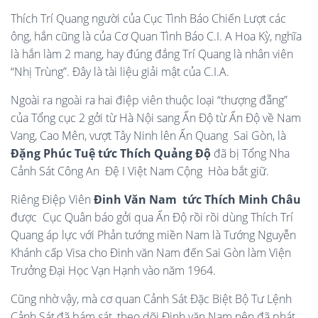
Thích Trí Quang người của Cục Tình Báo Chiến Lượt các
ông, hắn cũng là của Cơ Quan Tình Báo C.I. A Hoa Kỳ, nghĩa
là hắn làm 2 mang, hay đúng đắng Trí Quang là nhân viên
“Nhị Trùng”. Đây là tài liệu giải mật của C.I.A.
Ngoài ra ngoài ra hai điệp viên thuộc loại “thượng đẵng”
của Tổng cục 2 gởi từ Hà Nội sang Ấn Độ từ Ấn Độ về Nam
Vang, Cao Mên, vượt Tây Ninh lên Ấn Quang Sai Gòn, là
Đặng Phúc Tuệ tức Thích Quảng Độ
đã bị Tổng Nha
Cảnh Sát Công An Đệ I Việt Nam Cộng Hòa bắt giữ.
Riêng Điệp Viên
Đinh Văn Nam tức Thích Minh Châu
được Cục Quân báo gởi qua Ấn Độ rồi rồi dùng Thích Trí
Quang áp lực với Phản tướng miền Nam là Tướng Nguyễn
Khánh cấp Visa cho Đinh văn Nam đến Sai Gòn làm Viện
Trưởng Đại Học Vạn Hạnh vào năm 1964.
Cũng nhờ vậy, mà cơ quan Cảnh Sát Đặc Biệt Bộ Tư Lệnh
Cảnh Sát,đã bám sát, theo dõi Đinh văn Nam nên đã phát