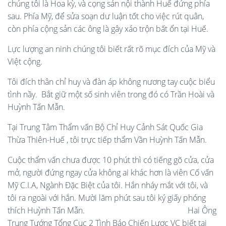
chúng tôi là Hoa kỳ, và cọng sản nội thành Huế đứng phía
sau. Phía Mỹ, để sửa soạn dư luận tốt cho việc rút quân,
còn phía cộng sản các ông là gây xáo trộn bất ổn tại Huế.
Lực lượng an ninh chúng tôi biết rất rõ mục đích của Mỹ và
Việt cộng.
Tôi đích thân chỉ huy và đàn áp không nương tay cuộc biểu
tình nầy. Bắt giữ một số sinh viên trong đó có Trần Hoài và
Huỳnh Tấn Mẫn.
Tại Trung Tâm Thẩm vấn Bộ Chỉ Huy Cảnh Sát Quốc Gia
Thừa Thiên-Huế , tôi trực tiếp thẩm Vần Huỳnh Tấn Mẫn.
Cuộc thẩm vấn chưa được 10 phút thì có tiếng gõ cửa, cửa
mở, người đứng ngay cửa không ai khác hơn là viên Cố vấn
Mỹ C.I.A, Ngành Đặc Biệt của tôi. Hắn nháy mắt với tôi, và
tôi ra ngoài với hắn. Mười lăm phút sau tôi ký giấy phóng
thích Huỳnh Tấn Mẫn. Hai Ông
Trung Tướng Tổng Cục 2 Tình Báo Chiến Lược VC biết tại