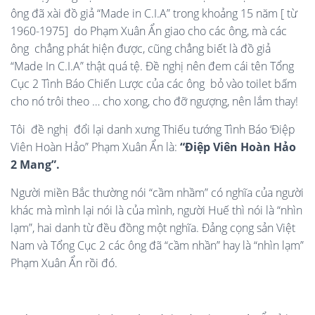
ông đã xài đồ giả “Made in C.I.A” trong khoảng 15 năm [ từ
1960-1975] do Phạm Xuân Ẩn giao cho các ông, mà các
ông chẳng phát hiện được, cũng chẳng biết là đồ giả
“Made In C.I.A” thật quá tệ. Đề nghị nên đem cái tên Tổng
Cục 2 Tình Báo Chiến Lược của các ông bỏ vào toilet bấm
cho nó trôi theo … cho xong, cho đỡ ngượng, nên lắm thay!
Tôi đề nghị đổi lại danh xưng Thiếu tướng Tình Báo ‘Điệp
Viên Hoàn Hảo” Phạm Xuân Ẩn là:
“Điệp
V
iên
H
oàn
H
ảo
2
M
ang”
.
Người miền Bắc thường nói “cầm nhầm” có nghĩa của người
khác mà mình lại nói là của mình, người Huế thì nói là “nhìn
lạm”, hai danh từ đều đồng một nghĩa. Đảng cọng sản Việt
Nam và Tổng Cục 2 các ông đã “cầm nhần” hay là “nhìn lạm”
Phạm Xuân Ẩn rồi đó.