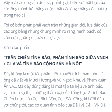
Vậy mà các ông vẫn dối trá, phỉnh gạt, biến sự thất bại của
các ông thành kẻ thắng cuộc, thật các ông chẳng có chút tự
trọng nào cả.
Tôi có bổn phận phải vạch trần những gian dối, lừa đảo của
các ông bằng những chứng minh rõ ràng, minh bạch, có
căn cứ, nguồn gốc, xẫy ra sự việc.
Đó là tác phẩm
“TRẦN CHIẾN TÌNH BÁO, PHẢN TÌNH BÁO GIỮA VNCH
/ C.I.A VÀ TÌNH BÁO CỘNG SẢN HÀ NỘI”
Đây không là một tác phẩm tiểu thuyết trinh thám như các
ông đã viết về Mười Hương,về Vũ Ngọc Nhạ, về Phạm xuân
Ẩn v.v… Mà đây đúng đắng là một tập tài liệu về tình báo,
vạch trần sự thật, những thảm bại của Tổng Cục 2 Tình Báo
Chiến Lược, của Cục Binh Vận, Cục Đặc Công, khi đối đầu
với chúng tôi, các cơ quan tình báo của Đệ I và Đệ II VNCH.