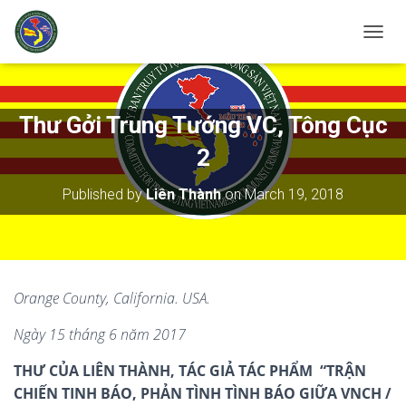
T
O
G
G
L
Thư Gởi Trung Tướng VC, Tông Cục
E
N
2
A
V
Published by
Liên Thành
on
March 19, 2018
I
G
A
T
I
O
Orange County, California. USA.
N
Ngày 1
5
tháng
6
năm 2017
THƯ CỦA LIÊN THÀNH, TÁC GIẢ TÁC PHẨM “TRẬN
CHIẾN TINH BÁO, PHẢN TÌNH TÌNH BÁO GIỮA VNCH /