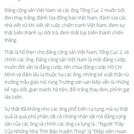
Đảng cộng sản Việt Nam và các ông Tổng Cục 2 muốn bôi
đen thay trắng, đánh lừa đồng bào Việt Nam, đánh lừa các
nhà viết sử khi viết về cuộc chiến tranh Việt Nam, đem sự
thật biến thành sự dối trá, đem thất bại biến thành chiến
thắng.
Thật là hổ thẹn cho đảng cộng sản Việt Nam, Tổng Cục 2, và
chính các ông. Đảng cộng sản Việt Nam là một đảng cướp,
muôn đời vẫn là đảng cướp, tên chúa đảng cướp Hồ Chí
Minh và đám lâu la thuộc hạ các ông, những kẻ xuất thân từ
trường mẫu giáo núi rùng Trường sơn vạn kiếp vẫn là những
kẻ ngu dốt, gian manh, hà tiện, đổi trắng thay đen, phỉnh gạt
láo lườn.
Sự thật đã không như các ông phổ biến ca tụng, mà sự thật
quả là quá phủ phàn, tất cả những nhân vật mà đảng cọng
sản của các ông và chính các ông ca tụng là : “Người Thầy
Của Những Nhà Tình Báo Huyền Thoại” là “Điệp viên Hoan