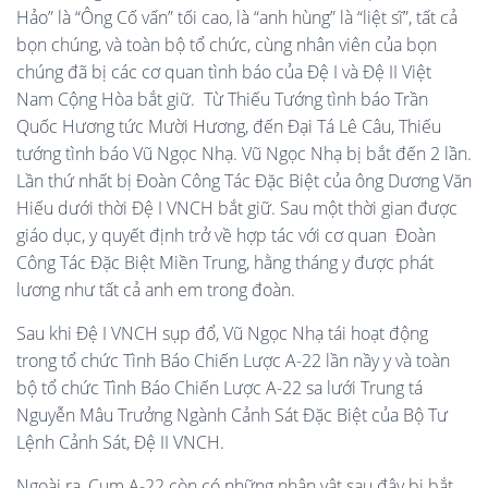
Hảo” là “Ông Cố vấn” tối cao, là “anh hùng” là “liệt sĩ”, tất cả
bọn chúng, và toàn bộ tổ chức, cùng nhân viên của bọn
chúng đã bị các cơ quan tình báo của Đệ I và Đệ II Việt
Nam Cộng Hòa bắt giữ. Từ Thiếu Tướng tình báo Trần
Quốc Hương tức Mười Hương, đến Đại Tá Lê Câu, Thiếu
tướng tình báo Vũ Ngọc Nhạ. Vũ Ngọc Nhạ bị bắt đến 2 lần.
Lần thứ nhất bị Đoàn Công Tác Đặc Biệt của ông Dương Văn
Hiếu dưới thời Đệ I VNCH bắt giữ. Sau một thời gian được
giáo dục, y quyết định trở về hợp tác với cơ quan Đoàn
Công Tác Đặc Biệt Miền Trung, hằng tháng y được phát
lương như tất cả anh em trong đoàn.
Sau khi Đệ I VNCH sụp đổ, Vũ Ngọc Nhạ tái hoạt động
trong tổ chức Tình Báo Chiến Lược A-22 lần nầy y và toàn
bộ tổ chức Tình Báo Chiến Lược A-22 sa lưới Trung tá
Nguyễn Mâu Trưởng Ngành Cảnh Sát Đặc Biệt của Bộ Tư
Lệnh Cảnh Sát, Đệ II VNCH.
Ngoài ra, Cụm A-22 còn có những nhân vật sau đây bị bắt