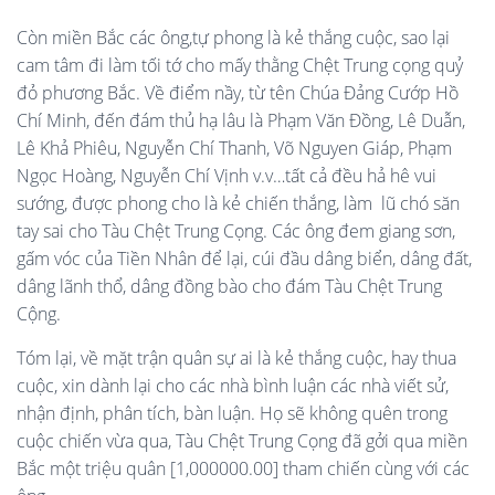
Còn miền Bắc các ông,tự phong là kẻ thắng cuộc, sao lại
cam tâm đi làm tối tớ cho mấy thằng Chệt Trung cọng quỷ
đỏ phương Bắc. Về điểm nầy, từ tên Chúa Đảng Cướp Hồ
Chí Minh, đến đám thủ hạ lâu là Phạm Văn Đồng, Lê Duẫn,
Lê Khả Phiêu, Nguyễn Chí Thanh, Võ Nguyen Giáp, Phạm
Ngọc Hoàng, Nguyễn Chí Vịnh v.v…tất cả đều hả hê vui
sướng, được phong cho là kẻ chiến thắng, làm lũ chó săn
tay sai cho Tàu Chệt Trung Cọng. Các ông đem giang sơn,
gấm vóc của Tiền Nhân để lại, cúi đầu dâng biển, dâng đất,
dâng lãnh thổ, dâng đồng bào cho đám Tàu Chệt Trung
Cộng.
Tóm lại, về mặt trận quân sự ai là kẻ thắng cuộc, hay thua
cuộc, xin dành lại cho các nhà bình luận các nhà viết sử,
nhận định, phân tích, bàn luận. Họ sẽ không quên trong
cuộc chiến vừa qua, Tàu Chệt Trung Cọng đã gởi qua miền
Bắc một triệu quân [1,000000.00] tham chiến cùng với các