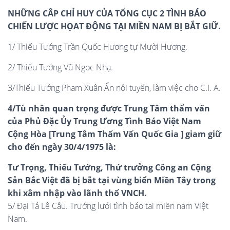
NHỮNG CÂP CHỈ HUY CỦA TỔNG CỤC 2 TÌNH BÁO
CHIẾN LƯỢC HỌAT ĐỘNG TẠI MIỀN NAM BỊ BẮT GIỮ.
1/ Thiếu Tướng Trần Quốc Hương tự Mười Hương.
2/ Thiếu Tướng Vũ Ngoc Nhạ.
3/Thiếu Tướng Pham Xuân Ẩn nội tuyến, làm việc cho C.I. A.
4/
Tù
nhân
quan trọng được Trung Tâm thẩm vấn
của Phủ Đặc Ủy Trung Ương Tình Báo Việt Nam
Cộng Hòa [Trung Tâm Thẩm Vấn Quốc Gia ]
giam giữ
cho đến ngày 30/4/1975 là
:
Tư Trọng,
Thiếu Tướng,
Thứ trưởng Công an Cộng
Sản Bắc Việt đã bị bắt tại vùng biển Miền Tây trong
khi xâm nhập vào lãnh thổ VNCH.
5/ Đại Tá Lê Câu. Trưởng lưới tình báo tai miền nam Việt
Nam.