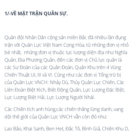
1
/-VỀ MẶT TRẬN QUÂN SỰ.
Quân đội Nhân Dân cộng sản miền Bắc đã nhiều lần đụng
trận với Quân Lực Việt Nam Cọng Hòa, từ những đơn vị nhỏ
bé nhất, những đơn vị thuộc lực lượng diện địa như Nghĩa
Quân, Địa Phương Quân, đến các đơn vị Chủ lực quân là
các Sư Đoàn của các Quân Đoàn, Quân Khu trên 4 Vùng
Chiến Thuật I,II, III và VI. Cũng như các đơn vị Tổng trừ bị
của Quân Lực VNCH: Nhảy Dù, Thủy Quân Lục Chiến, Các
Liên Đoàn Biệt Kích, Biệt Động Quân, Lực Lượng Đặc Biệt,
Lực Lượng Biệt Hải, Lực Lượng Người Nhái.
Các Chiến tích anh hùng,các chiến thắng lừng danh, vang
dội thế giới của Quân Lực VNCH vẫn còn đó như:
Lao Bảo, Khai Sanh, Ben Het, Đắc Tô, Bình Giả, Chiến Khu D,