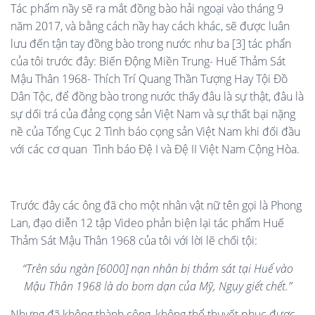
Tác phẩm nầy sẽ ra mắt đồng bào hải ngoại vào tháng 9
năm 2017, và bằng cách nầy hay cách khác, sẽ được luân
lưu đến tận tay đồng bào trong nước như ba [3] tác phẩn
của tôi trước đây: Biến Động Miền Trung- Huế Thảm Sát
Mậu Thân 1968- Thích Trí Quang Thần Tượng Hay Tội Đồ
Dân Tộc, để đồng bào trong nước thấy đâu là sự thật, đâu là
sự dối trá của đảng cọng sản Việt Nam và sự thất bại nặng
nề của Tổng Cục 2 Tình báo cọng sản Việt Nam khi đối đầu
với các cơ quan Tình báo Đệ I và Đệ II Việt Nam Cộng Hòa.
Trước đây các ông đã cho một nhân vật nữ tên gọi là Phong
Lan, đạo diễn 12 tập Video phản biện lại tác phẩm Huế
Thảm Sát Mậu Thân 1968 của tôi với lời lẽ chối tội:
“Trên sáu ngàn [6000] nạn nhân bị thảm sát tại Huế vào
Mậu Thân 1968 là do bom dạn của Mỹ, Ngụy giết chết.”
Nhưng đã không thành công, không thể thuyết phục được