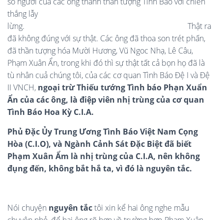
số người của các ông thành thần tượng Tình Báo với chiến
thắng lẫy
lừng. Thật ra
đã không đúng với sự thật. Các ông đã thoa son trét phấn,
đã thần tượng hóa Mười Hương, Vũ Ngoc Nhạ, Lê Câu,
Phạm Xuân Ẩn, trong khi đó thì sự thật tất cả bọn họ đã là
tù nhân cuả chúng tôi, của các cơ quan Tình Báo Đệ I và Đệ
II VNCH,
ngoại trừ Thiếu tướng Tình báo Phạn Xuẩn
Ẩn của các ông, là điệp viên nhị trùng của cơ quan
Tình Báo Hoa Kỳ C.I.A.
Phủ Đặc Ủy Trung Ương Tình Báo Việt Nam Cọng
Hòa (C.I.O), và Ngành Cảnh Sát Đặc Biệt
đã biết
Phạm Xuân Ẩm là nhị trùng của C.I.A, nên không
đụng đến, không bắt hắ ta, vì đó là nguyên tắc.
Nói chuyện
nguyên tắc
tôi xin kể hai ông nghe mẫu