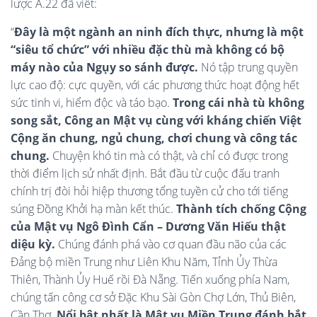
lược A.22 đã viết:
“
Đây là một ngành an ninh đích thực, nhưng là một
“siêu tổ chức” với nhiều đặc thù mà không có bộ
máy nào của Ngụy so sánh được.
Nó tập trung quyền
lực cao độ: cực quyền, với các phương thức hoạt động hết
sức tinh vi, hiểm độc và táo bạo.
Trong cái nhà tù không
song sắt, Công an Mật vụ cùng với kháng chiến Việt
Cộng ăn chung, ngủ chung, chơi chung và công tác
chung.
Chuyện khó tin mà có thật, và chỉ có được trong
thời điểm lịch sử nhất định. Bắt đầu từ cuộc đấu tranh
chính trị đòi hỏi hiệp thương tổng tuyền cử cho tới tiếng
súng Đồng Khởi hạ màn kết thúc.
Thành tích chống Cộng
của Mật vụ Ngô Đình Cẩn – Dương Văn Hiếu thật
diệu kỳ.
Chúng đánh phá vào cơ quan đầu não của các
Đảng bộ miền Trung như Liên Khu Năm, Tỉnh Ủy Thừa
Thiên, Thành Ủy Huế rồi Đà Nẵng. Tiến xuống phía Nam,
chúng tấn công cơ sở Đặc Khu Sài Gòn Chợ Lớn, Thủ Biên,
Cần Thơ.
Nổi bật nhất là Mật vụ Miền Trung đánh bắt