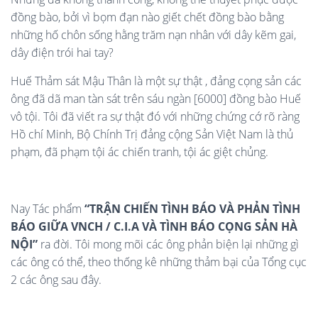
đồng bào, bởi vì bọm đạn nào giết chết đồng bào bằng
những hố chôn sống hằng trăm nạn nhân với dây kẽm gai,
dây điện trói hai tay?
Huế Thảm sát Mậu Thân là một sự thật , đảng cọng sản các
ông đã dã man tàn sát trên sáu ngàn [6000] đồng bào Huế
vô tội. Tôi đã viết ra sự thật đó với những chứng cớ rõ ràng
Hồ chí Minh, Bộ Chính Trị đảng cộng Sản Việt Nam là thủ
phạm, đã phạm tội ác chiến tranh, tội ác giệt chủng.
Nay Tác phẩm
“TRẬN CHIẾN TÌNH BÁO VÀ PHẢN TÌNH
BÁO GIỮA VNCH / C.I.A VÀ TÌNH BÁO CỌNG SẢN HÀ
NỘI”
ra đời. Tôi mong mõi các ông phản biện lại những gì
các ông có thể, theo thống kê những thảm bại của Tổng cục
2 các ông sau đây.