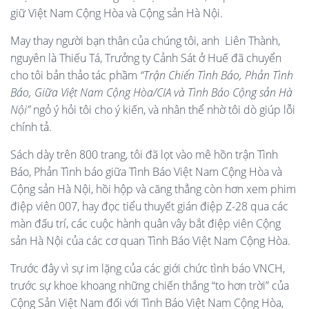
giữ Việt Nam Cộng Hòa và Cộng sản Hà Nội.
May thay người bạn thân của chúng tôi, anh Liên Thành,
nguyên là Thiếu Tá, Trưởng ty Cảnh Sát ở Huế đã chuyển
cho tôi bản thảo tác phầm
“Trận Chiến Tình Báo, Phản Tình
Báo, Giữa Việt Nam Cộng Hòa/CIA và Tình Báo Cộng sản Hà
Nội”
ngỏ ý hỏi tôi cho ý kiến, và nhân thể nhờ tôi dò giúp lỗi
chính tả.
Sách dày trên 800 trang, tôi đã lọt vào mê hồn trận Tình
Báo, Phản Tình báo giữa Tình Báo Việt Nam Cộng Hòa và
Cộng sản Hà Nội, hồi hộp và căng thẳng còn hơn xem phim
điệp viên 007, hay đọc tiểu thuyết gián điệp Z-28 qua các
màn đấu trí, các cuộc hành quân vây bắt điệp viên Cộng
sản Hà Nội của các cơ quan Tình Báo Việt Nam Cộng Hòa.
Trước đây vì sự im lặng của các giới chức tình báo VNCH,
trước sự khoe khoang những chiến thắng “to hơn trời” của
Cộng Sản Việt Nam đối với Tình Báo Việt Nam Cộng Hòa,