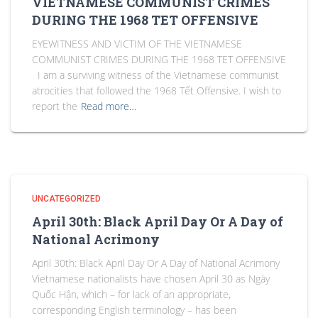
VIETNAMESE COMMUNIST CRIMES
DURING THE 1968 TET OFFENSIVE
EYEWITNESS AND VICTIM OF THE VIETNAMESE
COMMUNIST CRIMES DURING THE 1968 TET OFFENSIVE
I am a surviving witness of the Vietnamese communist
atrocities that followed the 1968 Tết Offensive. I wish to
report the
Read more…
UNCATEGORIZED
April 30th: Black April Day Or A Day of
National Acrimony
April 30th: Black April Day Or A Day of National Acrimony
Vietnamese nationalists have chosen April 30 as Ngày
Quốc Hận, which – for lack of an appropriate,
corresponding English terminology – has been