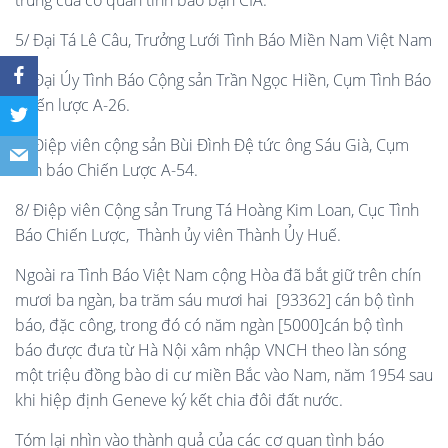
trùng của cơ quan tình báo bạn CIA.
5/ Đại Tá Lê Câu, Trưởng Lưới Tình Báo Miền Nam Việt Nam
6/ Đại Úy Tình Báo Cộng sản Trần Ngọc Hiền, Cụm Tình Báo
chiến lược A-26.
7/ Điệp viên cộng sản Bùi Đình Đệ tức ông Sáu Già, Cụm
tình báo Chiến Lược A-54.
8/ Điệp viên Cộng sản Trung Tá Hoàng Kim Loan, Cục Tình
Báo Chiến Lược, Thành ủy viên Thành Ủy Huế.
Ngoài ra Tình Báo Việt Nam cộng Hòa đã bắt giữ trên chín
mươi ba ngàn, ba trăm sáu mươi hai [93362] cán bộ tình
báo, đặc công, trong đó có năm ngàn [5000]cán bộ tình
báo được đưa từ Hà Nội xâm nhập VNCH theo làn sóng
một triệu đồng bào di cư miền Bắc vào Nam, năm 1954 sau
khi hiệp định Geneve ký kết chia đôi đất nước.
Tóm lại nhìn vào thành quả của các cơ quan tình báo