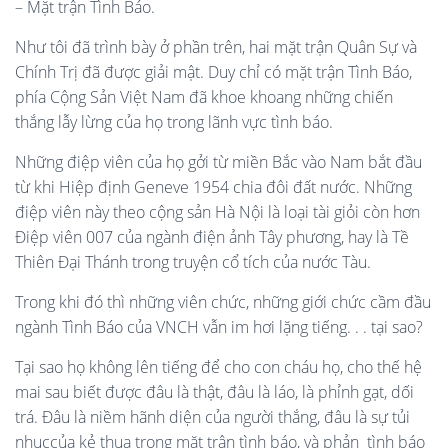
– Mặt trận Tình Báo.
Như tôi đã trình bày ở phần trên, hai mặt trận Quân Sự và
Chính Trị đã được giải mật. Duy chỉ có mặt trận Tình Báo,
phía Cộng Sản Việt Nam đã khoe khoang những chiến
thắng lẫy lừng của họ trong lãnh vực tình báo.
Những điệp viên của họ gởi từ miền Bắc vào Nam bắt đầu
từ khi Hiệp định Geneve 1954 chia đôi đất nước. Những
điệp viên này theo cộng sản Hà Nội là loại tài giỏi còn hơn
Điệp viên 007 của ngành điện ảnh Tây phương, hay là Tề
Thiên Đại Thánh trong truyện cổ tích của nước Tàu.
Trong khi đó thì những viên chức, những giới chức cầm đầu
ngành Tình Báo của VNCH vẫn im hơi lặng tiếng. . . tại sao?
Tại sao họ không lên tiếng để cho con cháu họ, cho thế hệ
mai sau biết được đâu là thật, đâu là láo, là phỉnh gạt, dối
trá. Đâu là niềm hãnh diện của người thắng, đâu là sự tủi
nhụccủa kẻ thua trong mặt trận tình báo, và phản tình báo