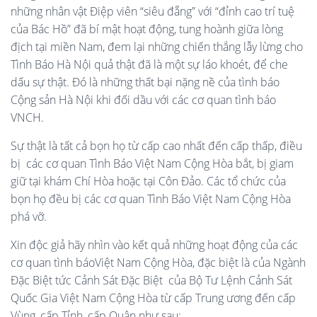
những nhân vật Điệp viên “siêu đẵng” với “đỉnh cao trí tuệ
của Bác Hồ” đã bí mật hoạt động, tung hoành giữa lòng
địch tại miền Nam, đem lại những chiến thắng lẫy lừng cho
Tình Báo Hà Nội quả thật đã là một sự láo khoét, để che
dấu sự thật. Đó là những thất bại nặng nề của tình báo
Cộng sản Hà Nội khi đối dầu với các cơ quan tình báo
VNCH.
Sự thật là tất cả bọn họ từ cấp cao nhất đến cấp thấp, điều
bị các cơ quan Tình Báo Việt Nam Cộng Hòa bắt, bị giam
giữ tại khám Chí Hòa hoặc tại Côn Đảo. Các tổ chức của
bọn họ đều bị các cơ quan Tình Báo Việt Nam Cộng Hòa
phá vỡ.
Xin độc giả hãy nhìn vào kết quả những hoạt động của các
cơ quan tình báoViệt Nam Cộng Hòa, đặc biệt là của Ngành
Đặc Biệt tức Cảnh Sát Đặc Biệt của Bộ Tư Lệnh Cảnh Sát
Quốc Gia Việt Nam Cộng Hòa từ cấp Trung ương đến cấp
Vùng, cấp Tỉnh, cấp Quận như sau: