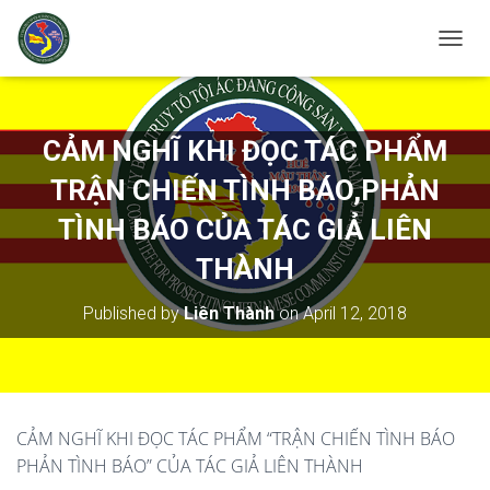
T
O
G
G
L
CẢM NGHĨ KHI ĐỌC TÁC PHẨM
E
N
TRẬN CHIẾN TÌNH BÁO,PHẢN
A
V
TÌNH BÁO CỦA TÁC GIẢ LIÊN
I
THÀNH
G
A
T
Published by
Liên Thành
on
April 12, 2018
I
O
N
CẢM NGHĨ KHI ĐỌC TÁC PHẨM “TRẬN CHIẾN TÌNH BÁO
PHẢN TÌNH BÁO” CỦA TÁC GIẢ LIÊN THÀNH