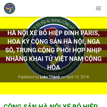
T
O
G
G
L
HÀ NỘI XÉ BỎ HIỆP ĐINH PARIS,
E
N
HOA KỲ CỘNG SẢN HÀ NỘI, NGA
A
V
SÔ, TRUNG CỘNG PHỐI HỢP NHỊP
I
NHÀNG KHAI TỬ VIỆT NAM CỘNG
G
A
HÒA
T
I
O
Published by
Liên Thành
on
April 19, 2018
N
CỘNG
SẢN HÀ NỘI XÉ BỎ HIỆP