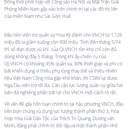
Đồng thời phối hợp với Cộng sản Hà Nội và Mặt Trận Giải
Phóng Miền Nam gây xáo trộn chính trị tại các đô thị lớn
của miền Nam như Sài Gòn, Huế.
Đầu tiên viện trợ quân sự Hoa Kỳ dành cho VNCH từ 1,126
triệu đô la giảm xuống còn 900 triệu. Tính đến tháng 5/74
thì số đạn dược,vũ khí của QLVNCH tồn kho chỉ còn đủ
dùng không đầy 5 tháng. Trong khi ấy chiến cụ của
QLVNCH có khoảng 45% quân xa, 30% thiết giáp và phi cơ
bất khiển dụng vì thiếu phụ tùng thay thế và thiếu nhiên
liệu.Việt Nam Cộng Hòa gặp khó khăn, thì CSBV lại được
Nga,Tàu viện trợ tối đa. Cán cân lực lượng quân sự giữa hai
bên đã nghiêng phần bất lợi cho VNCH một cách rõ rệt.
Về vấn đề gây hổn loạn chính trị tại hậu phương VNCH, đầu
tiên bọn chúng xủ dụng lực lượng thành phần thứ 3, Hòa
Hợp Hòa Giải Dân Tộc của Thích Trí Quang, Dương văn
Minh, đảng phái chính trị đối lập,và một thành phần nhỏ