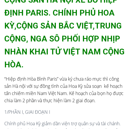
ĐỊNH PARIS. CHÍNH PHỦ HOA
KỲ,CỘNG SẢN BẮC VIỆT,TRUNG
CỘNG, NGA SÔ PHỐI HỢP NHỊP
NHÀN KHAI TỬ VIỆT NAM CỘNG
HÒA.
“Hiệp định Hòa Bình Paris” vừa ký chưa ráo mực thì công
sản Hà nội với sự đồng tình của Hoa Kỳ sửa soạn kế hoạch
tấn chiếm miền Nam Việt Nam. Kế hoạch của bọn họ được
chia làm 2 phần và thực hiện làm 2 giai đoạn.
1/PHẦN I, GIAI ĐOẠN I
Chính phủ Hoa Kỳ giảm dần viện trợ quân sự và tài chánh.