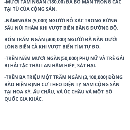
-M
ƯỜI TÁM
NGÀN (1
8
0,00
)
ĐÃ BỎ MẠN TRONG CÁC
TẠI TÙ CỦA CỘNG SẢN.
-NĂMNGÀN
(5,000) NGƯỜI BỎ XÁC TRONG RỪNG
SÂU NÚI TH
Ẳ
M KHI VƯỢT BIÊN BẰNG ĐƯỜNG BỘ.
BỐN TRĂM NGÀN (400,000) NGƯỜI ĐÃ NẰN DƯỚI
LÒNG BIỂN CẢ KHI VƯỢT BIỂN TÌM TỰ ĐO.
-TRÊN NĂM MƯƠI NGÀN(50,000) PHỤ NỮ VÀ TRẺ GÁI
BỊ HẢI TẶC THÁI LAN H
Ã
M HIẾP, SÁT HẠI.
-TRÊN BA TRIỆU MỘT TRĂM NGÀN (3
,
100
,
000) ĐỒNG
BÀO HIỆN ĐỊNH CƯ THEO DIỆN TỴ NAM CỘNG SẢN
TẠI HOA KỲ, ÂU CHÂU, VÀ ÚC CHÂU VÀ MỘT SỐ
QUỐC GIA KHÁC.