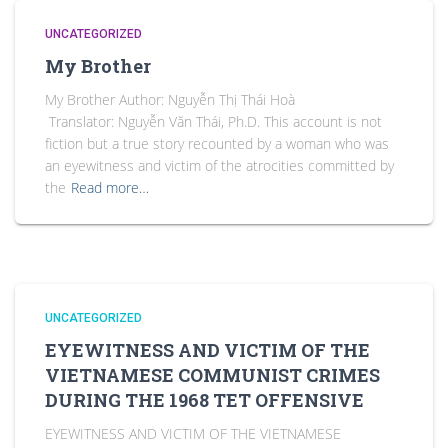
UNCATEGORIZED
My Brother
My Brother Author: Nguyễn Thị Thái Hoà
Translator: Nguyễn Văn Thái, Ph.D. This account is not
fiction but a true story recounted by a woman who was
an eyewitness and victim of the atrocities committed by
the
Read more…
UNCATEGORIZED
EYEWITNESS AND VICTIM OF THE
VIETNAMESE COMMUNIST CRIMES
DURING THE 1968 TET OFFENSIVE
EYEWITNESS AND VICTIM OF THE VIETNAMESE