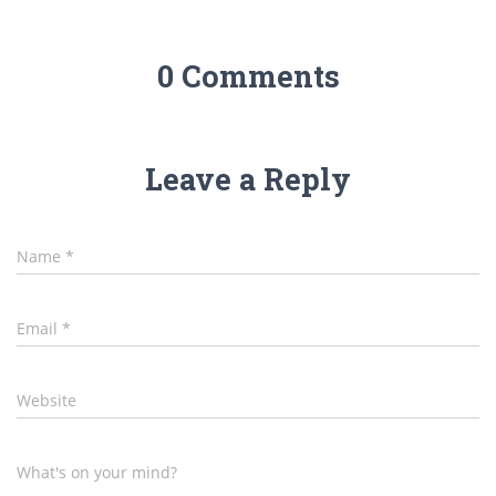
0 Comments
Leave a Reply
Name
*
Email
*
Website
What's on your mind?