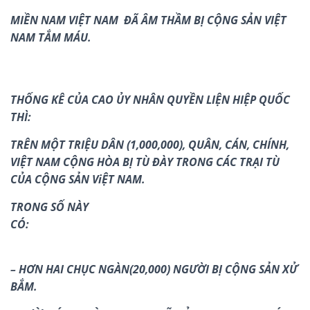
MIỀN NAM VIỆT NAM ĐÃ ÂM THẦM BỊ CỘNG SẢN VIỆT
NAM TẮM MÁU.
THỐNG KÊ CỦA CAO ỦY NHÂN QUYỀN LIỆN HIỆP QUỐC
THÌ:
TRÊN MỘT TRIỆU DÂN (1,000
,
000), QUÂN, CÁN, CHÍNH,
VIỆT NAM CỘNG HÒA BỊ TÙ ĐÀY TRONG CÁC TRẠI TÙ
CỦA C
Ộ
NG SẢN ViỆT NAM.
TRONG SỐ N
À
Y
CÓ:
– HƠN HAI CHỤC NGÀN(20,000) NGƯỜI BỊ CỘNG SẢN XỬ
BẮM.