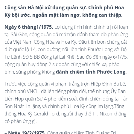
Cộng sản Hà Nội xử dụng quân sự. Chính phủ Hoa
Kỳ bội ước, ngoẵn mặt làm ngơ, không can thiệp.
Ngày 6 tháng1/1975,
Lợi dụng tình hình chính trị rối loạn
tại Sài Gòn, cộng quân đã mở trận đánh thăm dò phản ứng
của Việt Nam Cộng Hòa và Hoa Kỳ. Đầu tiên bon chúng cắt
đứt quốc lộ 14, con đường nối liền tỉnh Phước Long với Bộ
Tư Lệnh SĐ 5 BB đóng tại Lai Khê. Sau đó đến ngày 6/1/75,
cộng quân huy động 2 sư đoàn cùng với chiếc xa, pháo
binh, súng phòng không
đánh chiếm tỉnh Phước Long.
Trước việc cộng quân vi phạm trắng trợn Hiệp Định Ba Lê,
chính phủ VNCH đã lên tiếng phản đối, thế nhưng Ủy Ban
Liên Hợp quân Sự 4 phe kiễm soát đình chiến dóng tại Tân
Son Nhất in lặng, và chính phủ Hoa Kỳ cũng im lặng.Tổng
thống Hoa Kỳ Gerald Ford, người thay thế TT. Nixon không
có phản ứng gì.
– Ngày 19/2/1975,
Cộng quần chiếm Tỉnh Quảng Trị.