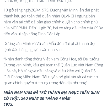
Nhứt, Bộ Tổng Tham Mưu, Dinh Độc Lập.
10 giờ sáng ngày30/4/1975, Dương văn Minh lên đài phát
thanh kêu gọi toàn thể quân nhân QLVNCH ngưng bắn,
nằm yên tại chỗ để bàn giao chính quyền cho chính phủ
của MTGPMN. Đến11 giờ 30, hai xe tăng đầu tiên của CSBV
tiến vào ủi sập cổng Dinh Độc Lập.
Dương văn Minh và Vũ văn Mẫu đến đài phát thanh đọc
lệnh đầu hàng nguyên văn như sau:
“Nhân danh tổng thống Việt Nam Cộng Hòa, tôi Đại tướng
Dương văn Minh, kêu gọi toàn thể Quân Lực Việt Nam Cộng
Hòa hãy bỏ súng và đầu hàng vô điều kiện với Quân Đội
Giải Phóng Miền Nam. Tôi tuyên bố giải tán tất cả các cơ
quan chính quyền từ trung ương đến địa phương”
MIỀN NAM NAM ĐÃ TRỞ THÀNH ĐỊA NGỤC TRẦN GIAN
CÓ THẬT, SAU NGÀY 30 THÁNG 4 NĂM
1975.