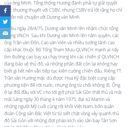
của ông Minh. Tổng thống Hương đành phải tự giải quyết
việc thương thuyết với CSBV, nhưng CSBV trả lời rằng họ chỉ
muốn nói chuyện với Dương văn Minh.
Chiều ngày 28/4/75, Dương văn Minh lên nhậm chức tổng
thống VNCH. Sau khi Dương văn Minh lên nắm quyền, các
ông Trần văn Đôn, Cao văn Viên và nhiều tướng lãnh cao
cấp khác thuộc Bộ Tổng Tham Mưu QLVNCH mạnh ai nấy
tìm đường cao bay xa chạy trong khi các chiến sĩ QLVNCH
đang bảo vệ thủ đô, và những phần đất còn lại không hay
biết gì hết nên vẫn tiếp tục kiên cường chiến đấu. Riêng TT.
Trần văn Hương mặc dù được Hoa Kỳ đặc biệt cung cấp
phương tiện để rời nước, nhưng ông từ chối không đi. Ông
ở lại đối đầu với VC cho tới giờ phút Sài Gòn thất thủ và mãi
mãi.Sáng ngày 30 tháng 4 năm 1975, đại sứ Martin và
những người Mỹ cuối cùng rời khỏi Việt Nam, bốn quân
đoàn Cộng sản Bắc Việt từ từ siết chặt vòng vây quanh thủ
đô Sài Gòn với những đợt pháo kích vào sân bay Tân Sơn