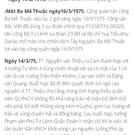
-Mất Ba Mê Thuộc ngày16/3/1975
.
Cộng quân tấn công
Ba Mê Thuộc vào lúc 2 giờ sáng ngày 10/3/1975 Cộng sản
Bắc Việt đã dùng 3 sư đoàn chính quy F10,SĐ316,SĐ320,
tấn công Bộ Tư Lênh sư đoàn 23 BB và Bộ chỉ huy Tiểu khu
Darlac mở màn cho chiến dịch Tây Nguyên. Ba Mê Thuộc
lọt vào tay cộng quân ngày 16/3/1975.
Ngày 14/3/75,
TT. Nguyễn văn Thiệu ra Cam Ranh họp với
4 tướng Tư lệnh 4 Vùng chiến thuật với sự có mặt của 3 cố
vấn là các tướng Trần thiện Khiêm, Cao văn Viên và Đặng
văn Quang. Buổi họp đã đi đến quyết định bỏ ngỏ cao
nguyên vì TT. Thiệu cho rằng, trong tình trạng thiếu quân
viện QLVNCH không đủ khả năng bảo vệ toàn bộ lãnh thổ
nên phải bỏ bớt những vùng kém trù phú, gom lực lượng về
bảo vệ vùng duyên hải và đồng bằng. Sau buổi họp, tướng
Phạm văn Phú Tư Lệnh Quân Đoàn II nhận chỉ thị lo việc di
tản quân dân VNCH khỏi vùng cao nguyên, tướng Phú ủy