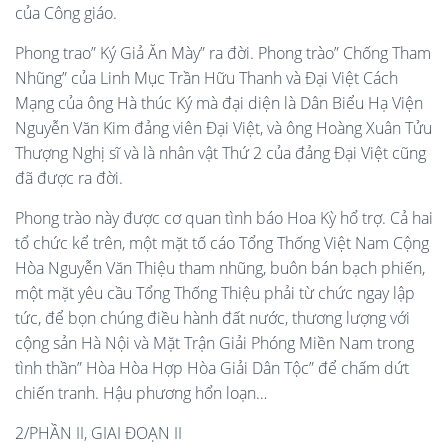
của Công giáo.
Phong trao” Ký Giả Ăn Mày” ra đời. Phong trào” Chống Tham
Nhũng” của Linh Mục Trần Hữu Thanh và Đại Việt Cách
Mạng của ông Hà thúc Ký mà đại diện là Dân Biểu Hạ Viện
Nguyễn Văn Kim đảng viên Đại Việt, và ông Hoàng Xuân Tửu
Thượng Nghị sĩ và là nhân vật Thứ 2 của đảng Đại Việt cũng
đã được ra đời.
Phong trào này được cơ quan tình báo Hoa Kỳ hổ trợ. Cả hai
tổ chức kể trên, một mặt tố cáo Tổng Thống Việt Nam Cộng
Hòa Nguyễn Văn Thiệu tham nhũng, buôn bán bạch phiến,
một mặt yêu cầu Tổng Thống Thiệu phải từ chức ngay lập
tức, để bọn chúng điều hành đất nước, thương lượng với
cộng sản H
à
Nội và M
ặ
t Trận Giải Phóng Miền Nam trong
tình thần” Hòa Hòa Hợp Hòa Giải Dân Tộc” để chấm dứt
chiến tranh. Hậu phương hổn loạn…
2/PHẦN II, GIAI ĐOẠN II