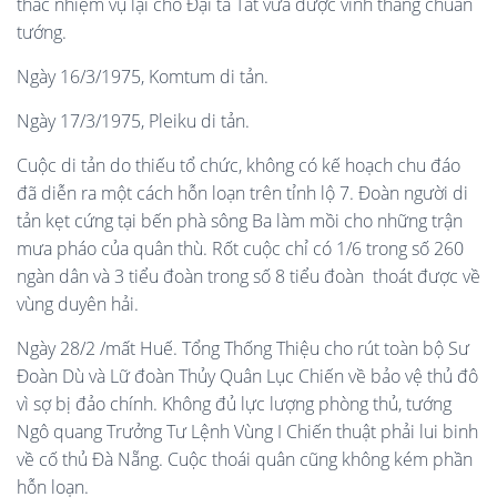
thác nhiệm vụ lại cho Đại tá Tất vừa được vinh thăng chuẩn
tướng.
Ngày 16/3/1975, Komtum di tản.
Ngày 17/3/1975
,
Pleiku di tản
.
Cuộc di tản do thiếu tổ chức, không có kế hoạch chu đáo
đã diễn ra một cách hỗn loạn trên tỉnh lộ 7. Đoàn người di
tản kẹt cứng tại bến phà sông Ba làm mồi cho những trận
mưa pháo của quân thù. Rốt cuộc chỉ có 1/6 trong số 260
ngàn dân và 3 tiểu đoàn trong số 8 tiểu đoàn thoát được về
vùng duyên hải.
Ngày 28/2 /mất Huế. Tổng Thống Thiệu cho rút toàn bộ Sư
Đoàn Dù và Lữ đoàn Thủy Quân Lục Chiến về bảo vệ thủ đô
vì sợ bị đảo chính. Không đủ lực lượng phòng thủ, tướng
Ngô quang Trưởng Tư Lệnh Vùng I Chiến thuật phải lui binh
về cố thủ Đà Nẵng. Cuộc thoái quân cũng không kém phần
hỗn loạn.