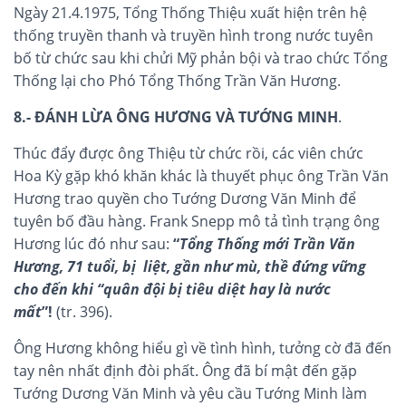
Ngày 21.4.1975, Tổng Thống Thiệu xuất hiện trên hệ
thống truyền thanh và truyền hình trong nước tuyên
bố từ chức sau khi chửi Mỹ phản bội và trao chức Tổng
Thống lại cho Phó Tổng Thống Trần Văn Hương.
8.- ĐÁNH LỪA ÔNG HƯƠNG VÀ TƯỚNG MINH
.
Thúc đẩy được ông Thiệu từ chức rồi, các viên chức
Hoa Kỳ gặp khó khăn khác là thuyết phục ông Trần Văn
Hương trao quyền cho Tướng Dương Văn Minh để
tuyên bố đầu hàng. Frank Snepp mô tả tình trạng ông
Hương lúc đó như sau:
“
Tổng Thống mới Trần Văn
Hương, 71 tuổi, bị liệt, gần như mù, thề đứng vững
cho đến khi “quân đội bị tiêu diệt hay là nước
mất
”!
(tr. 396).
Ông Hương không hiểu gì về tình hình, tưởng cờ đã đến
tay nên nhất định đòi phất. Ông đã bí mật đến gặp
Tướng Dương Văn Minh và yêu cầu Tướng Minh làm