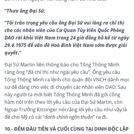
“
Thưa ông Đại Sứ,
“Tôi trân trọng yêu cầu ông Đại Sứ vui lòng ra chỉ thị
cho các nhân viên của Cơ Quan Tùy Viên Quốc Phòng
DAO rời khỏi Việt Nam trong 24 giờ đồng hồ kể từ ngày
29.4.1975 để vấn đề Hoà Bình Việt Nam sớm được giải
quyết
.”
Đại Sứ Martin liền thông báo cho Tổng Thống Minh
rằng ông “đã chỉ thị như ngài yêu cầu”. Ông yêu cầu
Tổng Thống Minh ra lệnh cho quân đội VNCH dành mọi
sự dễ dàng cho việc di chuyển các nhân viên DAO. Sau
này người ta mới biết Tổng Thống Minh đã gởi công
hàm nói trên theo lời yêu cầu của Đại Sứ Martin, còn
Ngoại Trưởng Kissinger nói rằng lời yêu cầu như vậy là
để cho Mỹ có cái “
danh chính ngôn thuận
” ra đi.
10.- ĐÊM ĐẦU TIÊN VÀ CUỐI CÙNG TẠI DINH ĐỘC LẬP