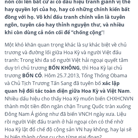
nón cối lên bất cứ ai có dấu hiệu tranh giành vị thế
hay quyền lợi của họ, hay có những chính kiến bất
đồng với họ.
Võ khí đấu tranh chính vẫn là tuyên
ngôn, tuyên cáo hay thỉnh nguyện thư, và nhiều
khi còn dùng cả nón cối để “chống cộng
”!
Một khó khăn quan trọng khác là sự khác biệt về chủ
trương và đường lối giữa Hoa Kỳ và người Việt đấu
tranh: Trong khi đa số người Việt hải ngoại quyết tâm
duy trì chủ trương
BỐN KHÔNG
, thì Hoa Kỳ lại chủ
trương
BỐN CÓ
. Hôm 25.7.2013, Tổng Thống Obama
và Chủ Tịch Trương Tấn Sang đã tuyên bố
xác lập
quan hệ đối tác toàn diện giữa Hoa Kỳ và Việt Nam
.
Nhiều dấu hiệu cho thấy Hoa Kỳ muốn biến CHXHCNVN
thành một tiền đồn ngăn chặn Trung Quốc tràn xuống
Đông Nam Á gióng như đã biến VNCH ngày xưa. Liệu
rồi người Việt đấu tranh ở hải ngoại còn có thể nhờ
Hoa Kỳ lật đổ chế độ cộng sản VN hay không, hay lại sẽ
bị biến thành công cụ cho từng giai đoạn?