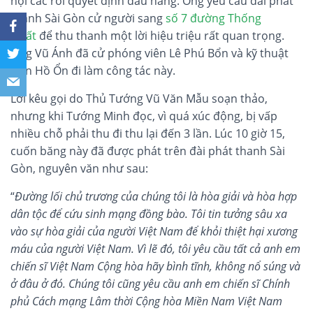
nội các rồi quyết định đầu hàng. Ông yêu cầu đài phát
thanh Sài Gòn cử người sang
số 7 đường Thống
Nhất
để thu thanh một lời hiệu triệu rất quan trọng.
Ông Vũ Ánh đã cử phóng viên Lê Phú Bổn và kỹ thuật
viên Hồ Ổn đi làm công tác này.
Lời kêu gọi do Thủ Tướng Vũ Văn Mẫu soạn thảo,
nhưng khi Tướng Minh đọc, vì quá xúc động, bị vấp
nhiều chỗ phải thu đi thu lại đến 3 lần. Lúc 10 giờ 15,
cuốn băng này đã được phát trên đài phát thanh Sài
Gòn, nguyên văn như sau:
“
Đường lối chủ trương của chúng tôi là hòa giải và hòa hợp
dân tộc để cứu sinh mạng đồng bào. Tôi tin tưởng sâu xa
vào sự hòa giải của người Việt Nam để khỏi thiệt hại xương
máu của người Việt Nam. Vì lẽ đó, tôi yêu cầu tất cả anh em
chiến sĩ Việt Nam Cộng hòa hãy bình tĩnh, không nổ súng và
ở đâu ở đó. Chúng tôi cũng yêu cầu anh em chiến sĩ Chính
phủ Cách mạng Lâm thời Cộng hòa Miền Nam Việt Nam