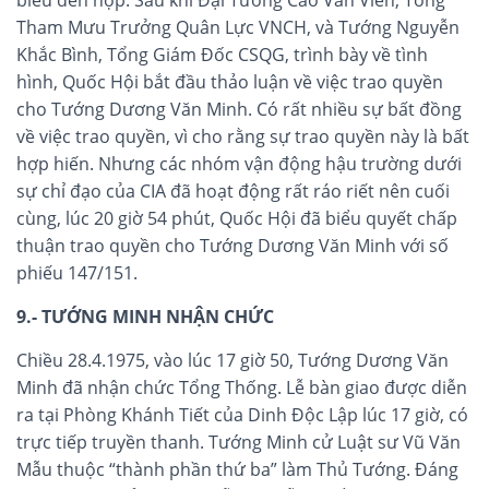
biểu đến họp. Sau khi Đại Tướng Cao Văn Viên, Tổng
Tham Mưu Trưởng Quân Lực VNCH, và Tướng Nguyễn
Khắc Bình, Tổng Giám Đốc CSQG, trình bày về tình
hình, Quốc Hội bắt đầu thảo luận về việc trao quyền
cho Tướng Dương Văn Minh. Có rất nhiều sự bất đồng
về việc trao quyền, vì cho rằng sự trao quyền này là bất
hợp hiến. Nhưng các nhóm vận động hậu trường dưới
sự chỉ đạo của CIA đã hoạt động rất ráo riết nên cuối
cùng, lúc 20 giờ 54 phút, Quốc Hội đã biểu quyết chấp
thuận trao quyền cho Tướng Dương Văn Minh với số
phiếu 147/151.
9.- TƯỚNG MINH NHẬN CHỨC
Chiều 28.4.1975, vào lúc 17 giờ 50, Tướng Dương Văn
Minh đã nhận chức Tổng Thống. Lễ bàn giao được diễn
ra tại Phòng Khánh Tiết của Dinh Độc Lập lúc 17 giờ, có
trực tiếp truyền thanh. Tướng Minh cử Luật sư Vũ Văn
Mẫu thuộc “thành phần thứ ba” làm Thủ Tướng. Đáng