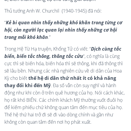
Thủ tướng Anh W. Churchil (1940-1945) đã nói:
“
Kẻ bi quan nhìn thấy những khó khăn trong từng cơ
hội, còn người lạc quan lại nhìn thấy những cơ hội
trong mỗi khó khăn
.”
Trong Hệ Từ Hạ truyện, Khổng Tử có viết: “
Dịch cùng tắc
biến, biến tắc thông, thông tắc cửu
“, có nghĩa là cùng
cực thì sẽ biến hóa, biến hóa thì sẽ thông, khi đã thông thì
sẽ lâu bền. Nhưng các nhà nghiên cứu về di dân của Hoa
Kỳ cho biết
thế hệ di dân thứ nhất ít có khả năng
thay đổi khi đến Mỹ
. Đa số vẫn còn suy nghĩ và hành
động như khi còn ở trên quê hương của họ. Nói cách khác,
họ rất khó BIẾN. Các chính khách Mỹ thường vuốt đuôi họ
để kiếm phiếu chứ không quan tâm đến mục tiêu của họ.
Thế hệ thứ hai trở đi sẽ đi vào dòng chính và gần như
không còn quan tâm đến nơi họ phát xuất.