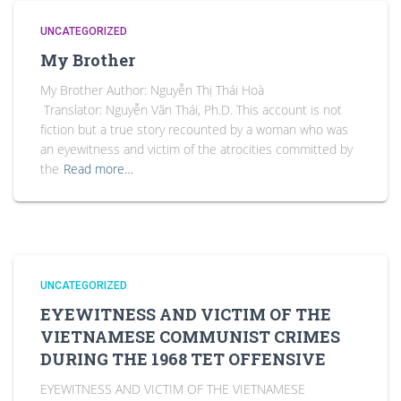
UNCATEGORIZED
My Brother
My Brother Author: Nguyễn Thị Thái Hoà
Translator: Nguyễn Văn Thái, Ph.D. This account is not
fiction but a true story recounted by a woman who was
an eyewitness and victim of the atrocities committed by
the
Read more…
UNCATEGORIZED
EYEWITNESS AND VICTIM OF THE
VIETNAMESE COMMUNIST CRIMES
DURING THE 1968 TET OFFENSIVE
EYEWITNESS AND VICTIM OF THE VIETNAMESE