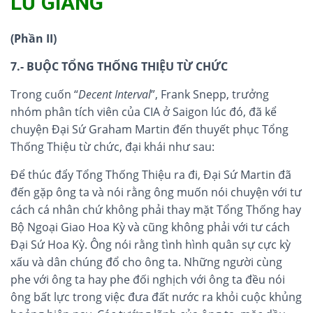
LỮ GIANG
(Phần II)
7.- BUỘC TỔNG THỐNG THIỆU TỪ CHỨC
Trong cuốn “
Decent Interval
”, Frank Snepp, trưởng
nhóm phân tích viên của CIA ở Saigon lúc đó, đã kể
chuyện Đại Sứ Graham Martin đến thuyết phục Tổng
Thống Thiệu từ chức, đại khái như sau:
Để thúc đẩy Tổng Thống Thiệu ra đi, Đại Sứ Martin đã
đến gặp ông ta và nói rằng ông muốn nói chuyện với tư
cách cá nhân chứ không phải thay mặt Tổng Thống hay
Bộ Ngoại Giao Hoa Kỳ và cũng không phải với tư cách
Đại Sứ Hoa Kỳ. Ông nói rằng tình hình quân sự cực kỳ
xấu và dân chúng đổ cho ông ta. Những người cùng
phe với ông ta hay phe đối nghịch với ông ta đều nói
ông bất lực trong việc đưa đất nước ra khỏi cuộc khủng