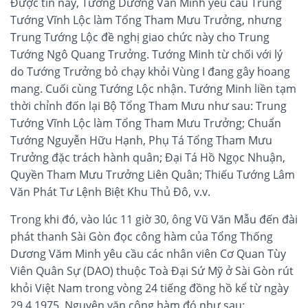
Được tin này, Tướng Dương Văn Minh yêu cầu Trung
Tướng Vĩnh Lộc làm Tổng Tham Mưu Trưởng, nhưng
Trung Tướng Lộc đề nghị giao chức này cho Trung
Tướng Ngô Quang Trưởng. Tướng Minh từ chối với lý
do Tướng Trưởng bỏ chạy khỏi Vùng I đang gây hoang
mang. Cuối cùng Tướng Lộc nhận. Tướng Minh liền tạm
thời chỉnh đốn lại Bộ Tổng Tham Mưu như sau: Trung
Tướng Vĩnh Lộc làm Tổng Tham Mưu Trưởng; Chuẩn
Tướng Nguyễn Hữu Hạnh, Phụ Tá Tổng Tham Mưu
Trưởng đặc trách hành quân; Đại Tá Hồ Ngọc Nhuận,
Quyền Tham Mưu Trưởng Liên Quân; Thiếu Tướng Lâm
Văn Phát Tư Lệnh Biệt Khu Thủ Đô, v.v.
Trong khi đó, vào lúc 11 giờ 30, ông Vũ Văn Mẫu đến đài
phát thanh Sài Gòn đọc công hàm của Tổng Thống
Dương Văm Minh yêu cầu các nhân viên Cơ Quan Tùy
Viên Quân Sự (DAO) thuộc Toà Đại Sứ Mỹ ở Sài Gòn rút
khỏi Việt Nam trong vòng 24 tiếng đồng hồ kể từ ngày
29.4.1975. Nguyên văn công hàm đó như sau: