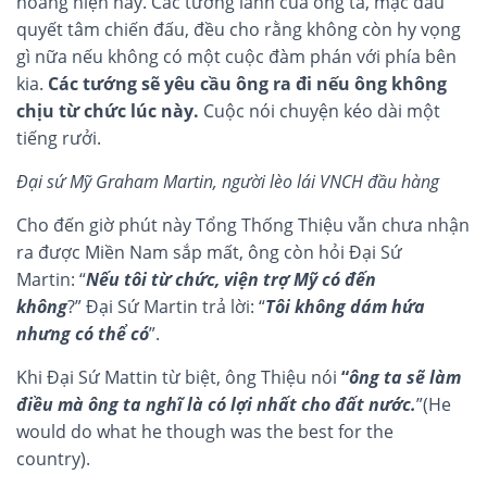
hoảng hiện nay. Các tướng lãnh của ông ta, mặc dầu
quyết tâm chiến đấu, đều cho rằng không còn hy vọng
gì nữa nếu không có một cuộc đàm phán với phía bên
kia.
Các tướng sẽ yêu cầu ông ra đi nếu ông không
chịu từ chức lúc này.
Cuộc nói chuyện kéo dài một
tiếng rưởi.
Đại sứ Mỹ Graham Martin, người lèo lái VNCH đầu hàng
Cho đến giờ phút này Tổng Thống Thiệu vẫn chưa nhận
ra được Miền Nam sắp mất, ông còn hỏi Đại Sứ
Martin:
“
Nếu tôi từ chức, viện trợ Mỹ có đến
không
?”
Đại Sứ Martin trả lời:
“
Tôi không dám hứa
nhưng có thể có
”.
Khi Đại Sứ Mattin từ biệt, ông Thiệu nói
“
ông ta sẽ làm
điều mà ông ta nghĩ là có lợi nhất cho đất nước.
”(He
would do what he though was the best for the
country).