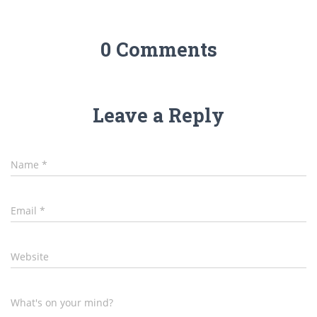
0 Comments
Leave a Reply
Name
*
Email
*
Website
What's on your mind?