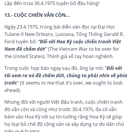
Lập đến trưa 30.4.1975 tuyên bố đầu hàng!
13.- CUỘC CHIẾN VẪN CÒN…
Ngày 23.4.1975, trong bài diễn văn đọc tại Đại Học
Tulane ở New Orleans, Luisiana, Tổng Thống Gerald R.
Ford tuyên bố:
“Đối với Hoa Kỳ cuộc chiến tranh Việt
Nam đã chấm dứt
” (The Vietnam War to be over for
the United States). Thính giả vỗ tay hoan nghênh.
Trong cuộc họp báo ngay sau đó, ông lại nói:
“
Đối với
tôi xem ra nó đã chấm dứt, chúng ta phải nhìn về phía
trước
”
(It seems to me that it’s over, we ought to look
ahead).
Nhưng đối với người Việt đấu tranh, cuộc chiến tranh
đó vẫn còn và cũng như trước 30.4.1975, đa số vẫn
bám vào Hoa Kỳ với sự tin tưởng rằng Hoa Kỳ sẽ giúp
họ loại bỏ chế độ cộng sản và xây dựng tự do dân chủ
trên quê hương.