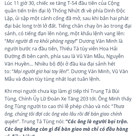
Lúc 11 giờ 30, chiếc xe tăng T-54 đầu tiên của Cộng
quân tiến trên đại lộ Thống Nhứt đi về phía Dinh Độc
Lập, ủi sập một cánh cổng đã mở, sau khi bắn hai phát
đại bác long trời lở đất. Tiếng chân chạy ồn ào trong đại
sảnh, có tiếng đạn lên nòng, một khẩu lệnh vang lên:
“
Mọi người đi ra khỏi phòng ngay!
” Dương Văn Minh là
người bước ra đầu tiên, Thiếu Tá tùy viên Hoa Hải
Đường đi bên cạnh, phía sau là Vũ Văn Mẫu, Nguyễn
Văn Huyền… Nhiều bộ đội ở đầu kia đại sảnh hét
to:
“
Mọi người giơ hai tay lên!”.
Dương Văn Minh, Vũ Văn
Mẫu và đoàn tùy tùng nhất loạt tuân lệnh.
Khi mọi người chưa kịp làm gì tiếp thì Trung Tá Bùi
Tùng, Chính Ủy Lữ Đoàn Xe Tăng 203 tới. Ông Minh thấy
ông Tùng người to cao thì lễ phép chào và nói:
“
Thưa
ông, chúng tôi đợi các ông vào lâu rồi để bàn giao chính
quyền
”.
Trung Tá Tùng nói:
“
Các ông là người bại trận.
Các ông không còn gì để bàn giao mà chỉ có đầu hàng