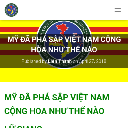
T
O
G
G
L
MỸ ĐÃ PHÁ SẬP VIỆT NAM CỘNG
E
N
HÒA NHƯ THÊ NÀO
A
V
Published by
Liên Thành
on
April 27, 2018
I
G
A
T
I
O
MỸ ĐÃ PHÁ SẬP VIỆT NAM
N
CỘNG HOA NHƯ THẾ NÀO