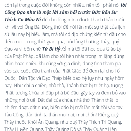
còn lại trong cuộc đời không còn nhiều, nên tôi phải nói
lời
Công Đạo
như là
một lời sám hối trước Đức Bổn Sư
Thích Ca Mâu Ni
để cho lòng mình được thanh thản trước
khi về với Ông Bà. Đồng thời để nói lên một sự thật của lịch
sử lâu nay bị hiểu lầm, mà tôi có dịp chứng kiến từ đầu cho
đến cuối. Trong thời gian qua, bởi lòng thương Thầy, quý
Đạo và vì bốn chữ
Từ Bi H
ỷ
Xả
mà tôi đã học qua Giáo Lý
của Phật Pháp,
đã làm cho tôi hèn nhát trong im lặng đứng
nhìn hoặc nhiều khi cùng với gia đình, đồng tình tham gia
vào các cuộc đấu tranh của Phật Giáo để đem lại cho Tổ
Quốc, Dân Tộc và Đạo Pháp biết bao hệ lụy như ngày hôm
nay! Như chùa chiền, nhà thờ, Thánh thất bị triệt hạ, tượng
Phật, tượng Chúa bị đập phá bể đầu, gãy tay và đem bỏ vào
những nơi ô uế! Đất đai của chùa, nhà thờ, Thánh thất bị
chiếm đoạt, đất nước, biển đảo bị mất lần mất hồi vào tay
Tàu Cộng, dân tình ta thán mọi nơi, mọi chốn! Riêng quý
Thầy thuộc Khối Ấn Quang, như quý Thầy Thích Trí Quang,
Thầy Huyền Quang, Thầy Quảng Độ và Thầy Quảng Liên