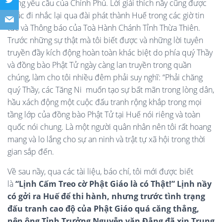
đúng yêu cầu của Chính Phủ. Lời giải thích nầy cũng được
nhắc đi nhắc lại qua đài phát thành Huế trong các giờ tin
tức và Thông báo của Toà Hành Chánh Tỉnh Thừa Thiên.
Trước những sự thật mà tôi biết được và những lời tuyên
truyền đầy kích động hoàn toàn khác biệt do phía quý Thầy
và đồng bào Phật Tử ngày càng lan truyền trong quần
chúng, làm cho tôi nhiều đêm phải suy nghĩ: “Phải chăng
quý Thầy, các Tăng Ni muốn tạo sự bất mãn trong lòng dân,
hầu xách động một cuộc đấu tranh rộng khắp trong mọi
tầng lớp của đồng bào Phật Tử tại Huế nói riêng và toàn
quốc nói chung. Là một người quân nhân nên tôi rất hoang
mang và lo lắng cho sự an ninh và trật tự xã hội trong thời
gian sắp đến.
Về sau nầy, qua các tài liệu, báo chí, tôi mới được biết
là
“Lịnh Cấm Treo c
ờ Phật Giáo là có Thật!”
Lịnh nầy
có gởi ra Huế để thi hành, nhưng trước tình trạng
đấu tranh cao độ của Phật Giáo quá căng thẳng,
nên ông Tỉnh Trưởng Nguyễn văn Đẳng đã xin Trung