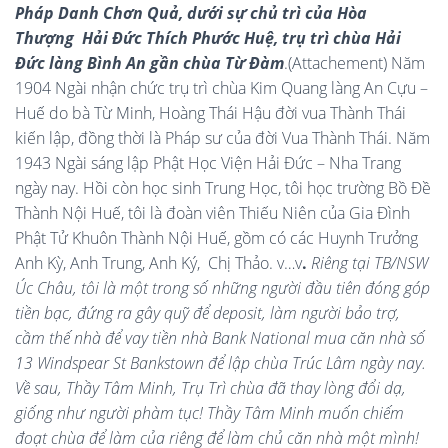
Pháp Danh Chơn Quả, dưới sự chủ trì của Hòa
Thượng Hải Đức Thích Phước Huệ, trụ trì chùa Hải
Đức làng Bình An gần chùa Từ Đàm
.(Attachement) Năm
1904 Ngài nhận chức trụ trì chùa Kim Quang làng An Cựu –
Huế do bà Từ Minh, Hoàng Thái Hậu đời vua Thành Thái
kiến lập, đồng thời là Pháp sư của đời Vua Thành Thái. Năm
1943 Ngài sáng lập Phật Học Viện Hải Đức – Nha Trang
ngày nay. Hồi còn học sinh Trung Học, tôi học trường Bồ Đề
Thành Nội Huế, tôi là đoàn viên Thiếu Niên của Gia Đình
Phật Tử Khuôn Thành Nội Huế, gồm có các Huynh Trưởng
Anh Kỳ, Anh Trung, Anh Ký, Chị Thảo. v…v
.
Riêng tại TB/NSW
Úc Châu, tôi là một trong số những người đầu tiên đóng góp
tiền bạc, đứng ra gây quỹ để deposit, làm người bảo trợ,
cầm thế nhà để vay tiền nhà Bank National mua căn nhà số
13 Windspear St Bankstown để lập chùa Trúc Lâm ngày nay.
Về sau, Thầy Tâm Minh, Trụ Trì chùa đã thay lòng đổi dạ,
giống như người phàm tục! Thầy Tâm Minh muốn chiếm
đoạt chùa để làm của riêng để làm chủ căn nhà một mình!