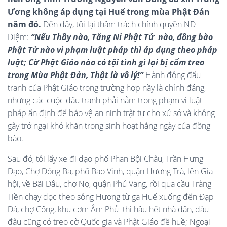
Ương không áp dụng tại Huế trong mùa Phật Đản
năm đó.
Đến đây, tôi lại thầm trách chính quyền NĐ
Diệm:
“Nếu Thầy nào, Tăng Ni Phật Tử nào, đồng bào
Phật Tử nào vi phạm luật pháp thì áp dụng theo pháp
luật; Cờ Phật Giáo nào có tội tình gì lại bị cấm treo
trong Mùa Phật Đản, Thật là vô lý!”
Hành động đấu
tranh của Phật Giáo trong trường hợp nầy là chính đáng,
nhưng các cuộc đấu tranh phải nằm trong phạm vi luật
pháp ấn định để bảo vệ an ninh trật tự cho xứ sở và không
gây trở ngại khó khăn trong sinh hoạt hằng ngày của đồng
bào.
Sau đó, tôi lấy xe đi dạo phố Phan Bội Châu, Trần Hưng
Đạo, Chợ Đông Ba, phố Bao Vinh, quận Hương Trà, lên Gia
hội, về Bãi Dâu, chợ Nọ, quận Phú Vang, rồi qua cầu Tràng
Tiền chạy dọc theo sông Hương từ ga Huế xuống đến Đạp
Đá, chợ Cống, khu cơm Âm Phủ thì hầu hết nhà dân, đâu
đâu cũng có treo cờ Quốc gia và Phật Giáo đề huề; Ngoại