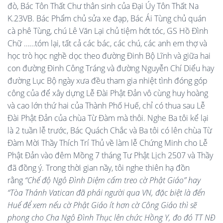
đò, Bác Tôn Thất Chư thân sinh của Đại Úy Tôn Thất Na
K.23VB. Bác Phẩm chủ sửa xe đạp, Bác Ái Tùng chủ quán
cà phê Tùng, chú Lê Văn Lại chủ tiệm hớt tóc, GS Hồ Đình
Chữ ……tóm lại, tất cả các bác, các chú, các anh em thợ và
học trò học nghề dọc theo đường Đinh Bộ Lĩnh và giữa hai
con đường Đinh Công Tráng và đường Nguyễn Chí Diểu hay
đường Lục Bộ ngày xưa đều tham gia nhiệt tình đóng góp
công của để xây dựng Lễ Đài Phật Đản vô cùng huy hoàng
và cao lớn thứ hai của Thành Phố Huế, chỉ có thua sau Lễ
Đài Phật Đản của chùa Từ Đàm mà thôi. Nghe Ba tôi kể lại
là 2 tuần lễ trước, Bác Quách Chắc và Ba tôi có lên chùa Từ
Đàm Mời Thầy Thích Trí Thủ về làm lễ Chứng Minh cho Lễ
Phật Đản vào đêm Mồng 7 tháng Tư Phật Lịch 2507 và Thầy
đã đồng ý. Trong thời gian nầy, tôi nghe thiên hạ đồn
rằng
“Chế độ Ngô Đình Diệm cấm treo cờ Phật Giáo” hay
“Tòa Thánh Vatican đã phái người qua VN, đặc biệt là đến
Huế để xem nếu cờ Phật Giáo ít hơn cờ Công Giáo thì sẽ
phong cho Cha Ngô Đình Thục lên chức Hồng Y, đo đó TT NĐ