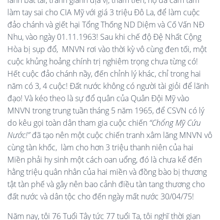
lãnh bất tài, tranh giành địa vị, tham tiền, họ đã cam tâm
làm tay sai cho CIA Mỹ với giá 3 triệu Đô La, để làm cuộc
đảo chánh và giết hại Tổng Thống ND Diệm và Cố Vấn NĐ
Nhu, vào ngày 01.11.1963! Sau khi chế độ Đệ Nhất Cộng
Hòa bị sụp đổ, MNVN rơi vào thời kỳ vô cùng đen tối, một
cuộc khủng hoảng chính trị nghiêm trọng chưa từng có!
Hết cuộc đảo chánh nầy, đến chỉnh lý khác, chỉ trong hai
năm có 3, 4 cuộc! Đất nước không có người tài giỏi để lãnh
đạo! Và kéo theo là sự đổ quân của Quân Đội Mỹ vào
MNVN trong trung tuần tháng 5 năm 1965, để CSVN có lý
do kêu gọi toàn dân tham gia cuộc chiến
“Chống Mỹ Cứu
Nước!”
đã tạo nên một cuộc chiến tranh xâm lăng MNVN vô
cùng tàn khốc, làm cho hơn 3 triệu thanh niên của hai
Miền phải hy sinh một cách oan uổng, đó là chưa kể đến
hằng triệu quân nhân của hai miền và đồng bào bị thương
tật tàn phế và gây nên bao cảnh điều tàn tang thương cho
đất nước và dân tộc cho đến ngày mất nước 30/04/75!
Năm nay, tôi 76 Tuổi Tây tức 77 tuổi Ta, tôi nghĩ thời gian