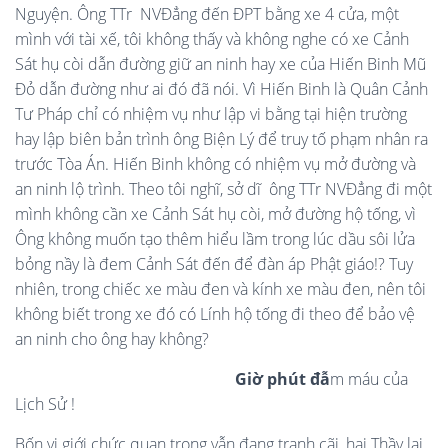
Nguyện. Ông TTr NVĐẳng đến ĐPT bằng xe 4 cửa, một
mình với tài xế, tôi không thấy và không nghe có xe Cảnh
Sát hụ còi dẫn đường giữ an ninh hay xe của Hiến Binh Mũ
Đỏ dẫn đường như ai đó đã nói. Vì Hiến Binh là Quân Cảnh
Tư Pháp chỉ có nhiệm vụ như lập vi bằng tại hiện trường
hay lập biên bản trình ông Biện Lý để truy tố phạm nhân ra
trước Tòa Án. Hiến Binh không có nhiệm vụ mở đường và
an ninh lộ trình. Theo tôi nghĩ, sở dĩ ông TTr NVĐẳng đi một
mình không cần xe Cảnh Sát hụ còi, mở đường hộ tống, vì
Ông không muốn tạo thêm hiểu lầm trong lúc dầu sôi lửa
bỏng nầy là đem Cảnh Sát đến để đàn áp Phật giáo!? Tuy
nhiên, trong chiếc xe màu đen và kính xe màu đen, nên tôi
không biết trong xe đó có Lính hộ tống đi theo để bảo vệ
an ninh cho ông hay không?
Giờ phút đ
ẫ
m máu của
Lịch Sử !
Bốn vị giới chức quan trọng vẫn đang tranh cãi, hai Thầy lại