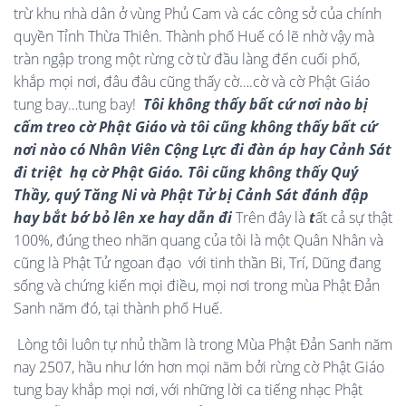
trừ khu nhà dân ở vùng Phủ Cam và các công sở của chính
quyền Tỉnh Thừa Thiên. Thành phố Huế có lẽ nhờ vậy mà
tràn ngập trong một rừng cờ từ đầu làng đến cuối phố,
khắp mọi nơi, đâu đâu cũng thấy cờ….cờ và cờ Phật Giáo
tung bay…tung bay!
Tôi không thấy bất cứ nơi nào bị
cấm treo cờ Phật Giáo và tôi cũng không thấy bất cứ
nơi nào có Nhân Viên Cộng Lực đi đàn áp hay Cảnh Sát
đi triệt hạ cờ Phật Giáo. Tôi cũng không thấy Quý
Thầy, quý Tăng Ni và Phật Tử bị Cảnh Sát đánh đập
hay bắt bớ bỏ lên xe hay dẫn đi
Trên đây là
t
ất cả sự thật
100%, đúng theo nhãn quang của tôi là một Quân Nhân và
cũng là Phật Tử ngoan đạo với tinh thần Bi, Trí, Dũng đang
sống và chứng kiến mọi điều, mọi nơi trong mùa Phật Đản
Sanh năm đó, tại thành phố Huế.
Lòng tôi luôn tự nhủ thầm là trong Mùa Phật Đản Sanh năm
nay 2507, hầu như lớn hơn mọi năm bởi rừng cờ Phật Giáo
tung bay khắp mọi nơi, với những lời ca tiếng nhạc Phật