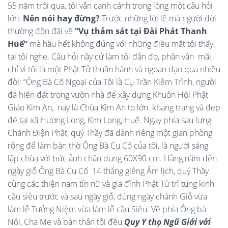
55 năm trôi qua, tôi vẫn canh cánh trong lòng một câu hỏi
lớn:
Nên nói hay đừng?
Trước những lời lẽ mà người đời
thường đồn đãi về
“Vụ thảm sát tại Đài Phát Thanh
Huế”
mà hầu hết không đúng với những điều mắt tôi thấy,
tai tôi nghe. Câu hỏi nầy cứ làm tôi đắn đo, phân vân mãi,
chỉ vì tôi là một Phật Tử thuần hành và ngoan đạo qua nhiều
đời: “Ông Bà Cố Ngoại của Tôi là Cụ Trần Kiêm Trình, người
đã hiến đất trong vườn nhà để xây dựng Khuôn Hội Phật
Giáo Kim An, nay là Chùa Kim An to lớn. khang trang và đẹp
đẽ tại xã Hương Long, Kim Long, Huế. Ngay phía sau lưng
Chánh Điện Phật, quý Thầy đã dành riêng một gian phòng
rộng để làm bàn thờ Ông Bà Cụ Cố của tôi, là người sáng
lập chùa với bức ảnh chân dung 60X90 cm. Hằng năm đến
ngày giỗ Ông Bà Cụ Cố 14 tháng giêng Âm lịch, quý Thầy
cùng các thiện nam tín nữ và gia đình Phật Tử trì tụng kinh
cầu siêu trước và sau ngày giỗ, đúng ngày chánh Giỗ vừa
làm lễ Tưởng Niệm vừa làm lễ cầu Siêu. Về phía Ông bà
Nội, Cha Mẹ và bản thân tôi đều
Quy Y thọ Ngũ Giới với