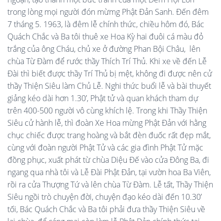
trong lòng mọi người đón mừmg Phật Đản Sanh. Đến đêm
7 tháng 5. 1963, là đêm lễ chính thức, chiều hôm đó, Bác
Quách Chắc và Ba tôi thuê xe Hoa Kỳ hai đuôi cá màu đỏ
trắng của ông Cháu, chủ xe ở đường Phan Bội Châu, lên
chùa Từ Đàm để rước thầy Thích Trí Thủ. Khi xe về đến Lễ
Đài thì biết được thầy Trí Thủ bị mệt, không đi được nên cử
thầy Thiện Siêu làm Chủ Lễ. Nghi thức buổi lễ và bài thuyết
giảng kéo dài hơn 1.30’, Phật tử và quan khách tham dự
trên 400-500 người vô cùng khích lệ. Trong khi Thầy Thiện
Siêu cử hành lễ, thì đoàn Xe Hoa mừng Phật Đản với hằng
chục chiếc được trang hoàng và bắt đèn đuốc rất đẹp mắt,
cùng với đoàn người Phật Tử và các gia đình Phật Tử mặc
đồng phục, xuất phát từ chùa Diệu Đế vào cửa Đông Ba, đi
ngang qua nhà tôi và Lễ Đài Phật Đản, tại vườn hoa Ba Viên,
rồi ra cửa Thượng Tứ và lên chùa Từ Đàm. Lễ tất, Thầy Thiện
Siêu ngồi trò chuyện đời, chuyện đạo kéo dài đến 10.30’
tối, Bác Quách Chắc và Ba tôi phải đưa thầy Thiện Siêu về