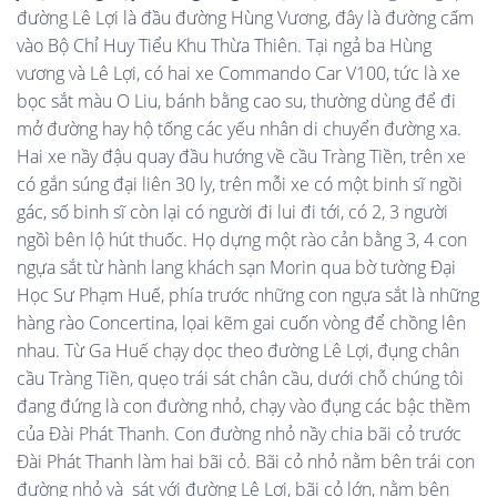
đường Lê Lợi là đầu đường Hùng Vương, đây là đường cấm
vào Bộ Chỉ Huy Tiểu Khu Thừa Thiên. Tại ngả ba Hùng
vương và Lê Lợi, có hai xe Commando Car V100, tức là xe
bọc sắt màu O Liu, bánh bằng cao su, thường dùng để đi
mở đường hay hộ tống các yếu nhân di chuyển đường xa.
Hai xe nầy đậu quay đầu hướng về cầu Tràng Tiền, trên xe
có gắn súng đại liên 30 ly, trên mỗi xe có một binh sĩ ngồi
gác, số binh sĩ còn lại có người đi lui đi tới, có 2, 3 người
ngồì bên lộ hút thuốc. Họ dựng một rào cản bằng 3, 4 con
ngựa sắt từ hành lang khách sạn Morin qua bờ tường Đại
Học Sư Phạm Huế, phía trước những con ngựa sắt là những
hàng rào Concertina, lọai kẽm gai cuốn vòng để chồng lên
nhau. Từ Ga Huế chạy dọc theo đường Lê Lợi, đụng chân
cầu Tràng Tiền, quẹo trái sát chân cầu, dưới chỗ chúng tôi
đang đứng là con đường nhỏ, chạy vào đụng các bậc thềm
của Đài Phát Thanh. Con đường nhỏ nầy chia bãi cỏ trước
Đài Phát Thanh làm hai bãi cỏ. Bãi cỏ nhỏ nằm bên trái con
đường nhỏ và sát với đường Lê Lợi, bãi cỏ lớn, nằm bên