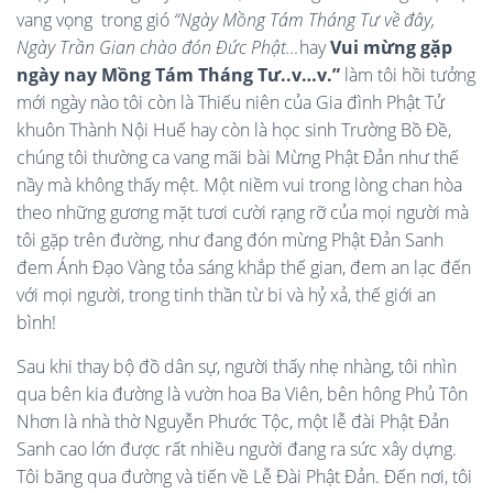
vang vọng trong gió
“Ngày Mồng Tám Tháng Tư về đây,
Ngày Trần Gian chào đón Đức Phật…
hay
Vui mừng gặp
ngày nay Mồng Tám Tháng Tư..v…v.”
làm tôi hồi tưởng
mới ngày nào tôi còn là Thiếu niên của Gia đình Phật Tử
khuôn Thành Nội Huế hay còn là học sinh Trường Bồ Đề,
chúng tôi thường ca vang mãi bài Mừng Phật Đản như thế
nầy mà không thấy mệt. Một niềm vui trong lòng chan hòa
theo những gương mặt tươi cười rạng rỡ của mọi người mà
tôi gặp trên đường, như đang đón mừng Phật Đản Sanh
đem Ánh Đạo Vàng tỏa sáng khắp thế gian, đem an lạc đến
với mọi người, trong tinh thần từ bi và hỷ xả, thế giới an
bình!
Sau khi thay bộ đồ dân sự, người thấy nhẹ nhàng, tôi nhìn
qua bên kia đường là vườn hoa Ba Viên, bên hông Phủ Tôn
Nhơn là nhà thờ Nguyễn Phước Tộc, một lễ đài Phật Đản
Sanh cao lớn được rất nhiều người đang ra sức xây dựng.
Tôi băng qua đường và tiến về Lễ Đài Phật Đản. Đến nơi, tôi