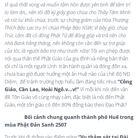
Vì quá thất vọng và muốn tâm hồn được yên tịnh để tâm trí
lo làm ăn,, nên tôi đã ký giấy giao chùa cho Thầy Tâm Minh
và rút lui khỏi chùa, trước sự chứng giám của Hòa Thượng
Thích Bảo Lạc trụ trì chùa Pháp Bảo NSW; Vì bây giờ, chùa
Trúc Lâm đã có đông Phật Tử để đóng góp và trả tiền cho
nhà Bank hằng tháng, nên không còn cần đến sự trợ giúp
của tôi, là người bảo trợ như trước nữa!
Tôi xin phép được
nói qua thân thế Phật Giáo của gia đình và riêng bản thân
tôi chỉ là một người Lính trận hành quân và đóng đồn xa,
chưa bao giờ được hưởng một ân Huệ nào của chế độ NĐ
Diệm, để tránh trường hợp hiểu lầm đáng tiếc như
: “Công
Giáo, Cần Lao, Hoài Ngô.v…v!”
Vì mỗi khi nói đến vần
đề Tôn Giáo vô cùng nhạy cảm, đặc biệt là nói đến Phật
Giáo, một tôn giáo có đến 80% đồng bào theo Đạo Phật?
Bối cảnh chung quanh thành phố Huế trong
mùa Phật Đản Sanh 2507
Trước khi đi thẳng vào điểm nóng
“Vụ thảm sát tại Đài