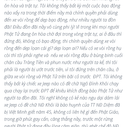
ôn hòa và trật tự. Tôi không thấy bất kỳ một cuộc bạo động
nào xẩy ra trong thời điểm nầy mà chính quyền phải dùng
đến xe vòi rồng để dẹp bạo động, như nhiều người ta đồn
đãi! Điều đồn đãi nầy vô cùng phi lý! Vì trong khi mọi người
Phật Tử đang ôn hòa chờ đợi trong vòng trật tự, ai ở đâu thì
đứng đó, không có bạo động, thi chính quyền dùng xe vòi
rồng đến dẹp lọan cái gì? dẹp loạn ai!? Nếu có xe vòi rồng hụ
còi thì tôi phải nghe và nếu xe vòi rồng đậu ở bùng binh cuối
chân cầu Tràng Tiền và phun nước như người ta kể, thì tôi
phải là người bị ướt trước tiên, vì tôi đứng trên chân cầu, ở
giữa xe vòi rồng và Phật Tử trên bãi cỏ trước ĐPT. Tôi không
thấy bất kỳ chiếc xe Jeep nào có đề chữ Ngô Đình Khôi chạy
qua chạy lại trước ĐPT để khiêu khích đồng bào Phật Tử như
người ta đồn đãi. Tôi nghĩ không có kẻ nào ngu dại dám lái
xe Jeep có đề chữ NĐ Khôi là bào huynh của TT NĐ Diệm đã
bị Việt Minh giết năm 45, không có liên hệ gì đến Phật Giáo,
trong giờ phút gay cấn, căng thẳng nầy, trước một rừng
người Phật tử đang đầy lòng căm giận, thù ghét chế độ NĐ