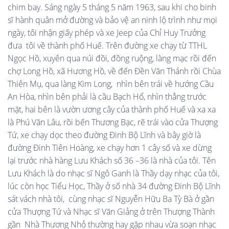
chim bay. Sáng ngày 5 tháng 5 năm 1963, sau khi cho binh
sĩ hành quân mở đường và bảo vệ an ninh lộ trình như mọi
ngày, tôi nhận giấy phép và xe Jeep của Chỉ Huy Trưởng
đưa tôi về thành phố Huế. Trên đường xe chạy từ TTHL
Ngọc Hồ, xuyên qua núi đồi, đồng ruộng, làng mạc rồi đến
chợ Long Hồ, xã Hương Hồ, về đến Đền Văn Thánh rồi Chùa
Thiên Mụ, qua làng Kim Long, nhìn bên trái về hướng Cầu
An Hòa, nhìn bên phải là cầu Bạch Hổ, nhìn thẳng trước
mặt, hai bên là vườn ương cây của thành phố Huế và xa xa
là Phú Văn Lâu, rồi bến Thương Bạc, rẽ trái vào cửa Thượng
Tứ, xe chạy dọc theo đường Đinh Bộ Lĩnh và bây giờ là
đường Đinh Tiên Hoàng, xe chạy hơn 1 cây số và xe dừng
lại trước nhà hàng Lưu Khách số 36 –36 là nhà của tôi. Tên
Lưu Khách là do nhạc sĩ Ngô Ganh là Thầy dạy nhạc của tôi,
lúc còn học Tiểu Học, Thầy ở số nhà 34 đường Đinh Bộ Lĩnh
sát vách nhà tôi, cùng nhạc sĩ Nguyễn Hữu Ba Tỳ Bà ở gần
cửa Thượng Tứ và Nhạc sĩ Văn Giảng ở trên Thượng Thành
gần Nhà Thương Nhỏ thường hay gặp nhau vừa soạn nhạc