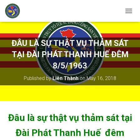
T
O
G
G
L
ĐÂU LÀ SỰ THẬT VỤ THẢM SÁT
E
N
TẠI ĐÀI PHÁT THANH HUẾ ĐÊM
A
V
8/5/1963
I
G
Published by
Liên Thành
on
May 16, 2018
A
T
I
O
N
Đâu là sự thật vụ thảm sát tại
Đài Phát Thanh Huế đêm