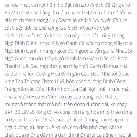
và hòa nhạc và một hôm họ đặt tên
Lưu Khách
để tặng cho
Ba Má tôi vì nhà hàng đã có từ năm 1942 mà chưa có tên và
giải thích
“Nhà Hàng Lưu Khách là Khách lưu luyến Chủ về
cách tiếp đãi và Chủ cũng lưu luyến Khách về nhân
cách.”
Theo lời Ba tôi kể lại, sau nầy, đến đời Tổng Thống
Ngô Đình Diệm, nhạc sĩ Ngô Ganh đã sửa họ trong giấy tờ là
Ngô Đình Ganh, nhưng ngoài đời người ta vẫn gọi là Nhạc Sĩ
Ngô Ganh, sau đó, thầy Ngô Ganh làm Giám Đốc đài Phát
Thanh Huế. Sau một thời gian thầy Ngô Ganh đã mua nhà
và dời nhà lên đường Hoà Bình gần Cào Đất. Nhà tôi ở sau
lưng Tòa Thượng Thẩm Huế, bên cạnh đường Đinh Công
Tráng dẫn vào Cửa Hiển Nhơn của Đại Nội Huế, trước mặt
nhà là Vườn Hoa Ba Viên có cây cao bóng mát. Rất vui
mừng và thành thật mà nói, trên đoạn đường dài, xe chạy
trên 30 cây số, lòng tôi vô cùng rộn ràng hòa nhịp theo rừng
cờ Quốc Gia và cờ Phật Giáo phất phới tung bay khắp mọi
ngả đường, từ làng quê xa xôi, cho đến phố chợ. Khi xe
chạy qua những dãy nhà dân, thì những lời ca tiếng nhạc lại