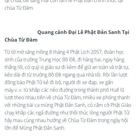
lại chùa, để sáng mai còn làm lễ Phật Đản chính thức tại
chùa Từ Đàm.
Quang cảnh Đại Lễ Phật Đản Sanh Tại
Chùa Từ Đàm
Từ tờ mờ sáng mồng 8 tháng 4 Phật Lịch 2057, đoàn học
sinh của trường Trung Học Bồ Đề, đi hàng hai, ngay hàng
thẳng lối, có quý vị giáo sư đi kèm để giữ an toàn và trật tự,
kéo dài đi từ trường Bồ Đề ngang qua nhà tôi. Rồi lần lượt
đồng bào Phật Tử kẻ đi bộ, người đi xe đạp, xe gắn
máy.v..v. từ khắp các nẻo đường trong thành phố Huế lũ
lượt theo nhau tiến về chùa Từ Đàm, nhiều xe phóng thanh
với những bài ca mừng Phật Đản Sanh, có cắm cờ Phật Giáo
chạy khắp các ngả đường như thôi thúc lòng người Phật Tử
hãy mau cùng nhau hướng về Chùa Từ Đàm trong ngày hội
lớn để Mừng Phật Đản Sanh.