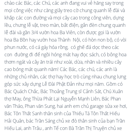
chào các Bác, các Chú, các anh đang vui vẻ hăng say trong
mọi công việc như căng giây treo cờ chung quanh lễ đài và
khắp các con đường và mọi cây cao trong công viên, dựng
lều, chưng lễ vật, treo màn, bắt điện, gắn đèn chung quanh
lễ đài và gần 3/4 vườn hoa Ba Viên, còn được gọi là vườn
hoa Ba Bồn hay vườn hoa Thành Nội, có hòn non bộ, có vòi
phun nước, có cá gáy hóa rồng, có ghế đá dọc theo các
con đường đi để ngồi hóng mát hay đọc sách, có bông hoa
thơm ngát và cây ăn trái như xoài, dừa, nhãn và nhiều cây
cao bóng mát quanh năm! Các Bác, các chú, các anh là
những chủ nhân, các thợ hay học trò cùng nhau chung lưng
góp sức xây dựng Lễ Đài Phật Đản như mọi năm. Gồm có
Bác Quách Chắc, Bác Thoảng Trung sĩ Cảnh Sát, Chú Xuân
thợ May, ông Thừa Phát Lại Nguyễn Mạnh Liên, Bác Phan
văn Tháo, Phan văn Sung, hai anh em chủ garage sửa xe hơi,
Bác Tôn Thất Sanh thân sinh của Thiếu Tá Tôn Thất Hiếu
Hải Quân, bác Trần Sáng chủ xe đò thân sinh của bạn Trần
Hiếu Lai, anh Trâu , anh Tể con Bà Trần Thị Truyện chủ xe