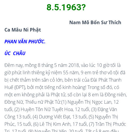
8.5.1963?
Nam Mô Bổn Sư Thích
Ca Mâu Ni Phật
PHAN VĂN PHƯỚC.
ÚC CHÂU
Đêm nay, mồng 8 tháng 5 năm 2018, vào lúc 10 giờ tối là
giờ phút linh thiêng kỷ niệm 55 năm, 9 em trẻ thơ vô tội đã
bị chết thảm trên sân cỏ lớn, bên trái của Đài Phát Thanh
Huế (ĐPT), bởi một tiếng nổ kinh hoàng! Trong số đó, có
một em không phải là Phật tử, số còn lại 8 em là Đồng niên,
Đồng Nữ, Thiếu nữ Phật Tử:(1) Nguyễn Thị Ngọc Lan, 12
tuổi, (2) Huyền Tôn Nữ Tuyết Hoa, 12 tuổi, (3) Đặng Văn
Công 13 tuổi, (4) Dương Viết Đạt, 13 tuổi, (5) Nguyễn Thị
Phúc, 15 tuổi, (6) Lê Thị Kim Anh, 17 tuổi, (7) Trần Thị Phước
Tri, 17 tuổi, (8) Nguyễn Thị Yến, 20 tuổi. Tất cả 8 em đều