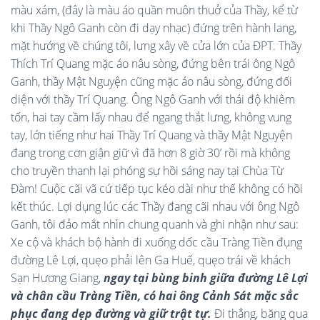
màu xám, (đây là màu áo quần muôn thuở của Thầy, kể từ
khi Thầy Ngô Ganh còn đi dạy nhạc) đứng trên hành lang,
mặt hướng về chúng tôi, lưng xây về cửa lớn của ĐPT. Thầy
Thích Trí Quang mặc áo nâu sòng, đứng bên trái ông Ngô
Ganh, thầy Mật Nguyện cũng mặc áo nâu sòng, đứng đối
diện với thầy Trí Quang. Ông Ngô Ganh với thái độ khiêm
tốn, hai tay cầm lấy nhau để ngang thắt lưng, không vung
tay, lớn tiếng như hai Thầy Trí Quang và thầy Mật Nguyện
đang trong cơn giận giữ vì đã hơn 8 giờ 30’ rồi mà không
cho truyền thanh lại phóng sự hồi sáng nay tại Chùa Từ
Đàm! Cuộc cãi vã cứ tiếp tục kéo dài như thế không có hồi
kết thúc. Lợi dụng lúc các Thầy đang cãi nhau với ông Ngô
Ganh, tôi đảo mắt nhìn chung quanh và ghi nhận như sau:
Xe cộ và khách bộ hành đi xuống dốc cầu Tràng Tiền đụng
đường Lê Lợi, quẹo phải lên Ga Huế, quẹo trái về khách
Sạn Hương Giang,
ngay tại bùng binh giữa đường Lê Lợi
và chân cầu Tràng Tiền, có hai ông Cảnh Sát mặc sắc
phục đang dẹp đường và giữ trật tự.
Đi thẳng, băng qua