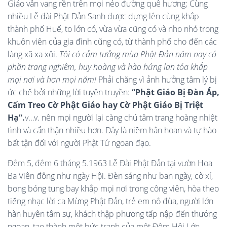
Giáo vẫn vang rền trên mọi nẻo đường quê hương; Cùng
nhiều Lễ đài Phật Đản Sanh được dựng lên cùng khắp
thành phố Huế, to lớn có, vừa vừa cũng có và nho nhỏ trong
khuôn viên của gia đình cũng có, từ thành phố cho đến các
làng xã xa xôi.
Tôi có cảm tưởng mùa Phật Đản năm nay có
phần trang nghiêm, huy hoàng và hào hứng lan tỏa khắp
mọi nơi và hơn mọi năm!
Phải chăng vì ảnh hưởng tâm lý bị
ức chế bởi những lời tuyên truyền:
“Phật Giáo Bị Đàn Áp,
Cấm Treo Cờ Phật Giáo hay Cờ Phật Giáo Bị Triệt
Hạ”.
v…v. nên mọi người lại càng chú tâm trang hoàng nhiệt
tình và cẩn thận nhiều hơn. Đây là niềm hân hoan và tự hào
bất tận đối với người Phật Tử ngoan đạo.
Đêm 5, đêm 6 tháng 5.1963 Lễ Đài Phật Đản tại vườn Hoa
Ba Viên đông như ngày Hội. Đèn sáng như ban ngày, cờ xí,
bong bóng tung bay khắp mọi nơi trong công viên, hòa theo
tiếng nhạc lời ca Mừng Phật Đản, trẻ em nô đùa, người lớn
hàn huyên tâm sự, khách thập phương tấp nập đến thưởng
ngoạn, tạo thành một bức tranh của một Đêm Hội Lớn