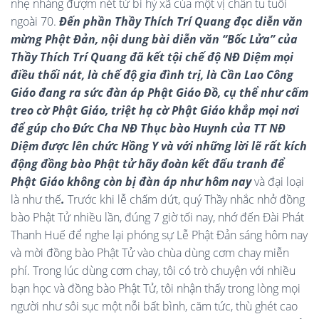
nhẹ nhàng đượm nét từ bi hỷ xã của một vị chân tu tuổi
ngoài 70.
Đến phần Thầy Thích Trí Quang đọc diễn văn
mừng Phật Đản, nội dung bài diễn văn “Bốc Lửa” của
Thầy Thích Trí Quang đã kết tội chế độ NĐ Diệm mọi
điều thối nát, là chế độ gia đình trị, là Cần Lao Công
Giáo đang ra sức đàn áp Phật Giáo Đồ, cụ thể như cấm
treo cờ Phật Giáo, triệt hạ cờ Phật Giáo khắp mọi nơi
để gúp cho Đức Cha NĐ Thục bào Huynh của TT NĐ
Diệm được lên chức Hồng Y và với những lời lẽ rất kích
động đồng bào Phật tử hãy đoàn kết đấu tranh để
Phật Giáo không còn bị đàn áp như hôm nay
và đại loại
là như thế
.
Trước khi lễ chấm dứt, quý Thầy nhắc nhở đồng
bào Phật Tử nhiều lần, đúng 7 giờ tối nay, nhớ đến Đài Phát
Thanh Huế để nghe lại phóng sự Lễ Phật Đản sáng hôm nay
và mời đồng bào Phật Tử vào chùa dùng cơm chay miễn
phí. Trong lúc dùng cơm chay, tôi có trò chuyện với nhiều
bạn học và đồng bào Phật Tử, tôi nhận thấy trong lòng mọi
người như sôi sục một nỗi bất bình, căm tức, thù ghét cao