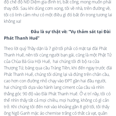
độ chế độ NĐ Diệm gia đình trị, bất công, mong muốn phải
thay đổi. Sau khi dùng cơm xong, tôi về nhà, trên đường về,
tôi có linh cảm như có một điều gì đó bất ổn trong tương lai
không xa!
Đâu là sự thật về:
“Vụ thảm sát tại Đài
Phát Thanh Huế”
Theo lời quý Thầy dặn là 7 giờ tối phải có mặt tại đài Phát
Thanh Huế, nên tôi cùng người bạn gái, cũng là một Phật Tử
của Chùa Bà Gia Hội Huế, hai chúng tôi đi bộ ra cửa
Thượng Tứ, băng qua cầu Tràng Tiền, khi đến ngay trước đài
Phát Thanh Huế, chúng tôi dừng lại và đứng trên chân cầu,
cao hơn con đường nhỏ chạy vào ĐPT gần hai đầu người,
hai chúng tôi dựa vào hành lang ciment của cầu và nhìn
thẳng góc 90 độ vào Đài Phát Thanh Huế. Ở vị trí nầy, tôi có
thể nhìn thấy tất cả mọi chiều, mọi hướng, không có gì cản
trở. Khi chúng tôi đến nơi vào khoảng gần 8 giờ tối, tôi thấy
ông Ngô Ganh mặc áo chemise trắng có thắt cà vạt, quần