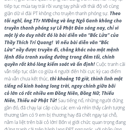
tiếp tục múa tay trái rồi vung tay phải với thái độ vô cùng
giận dữ vì đài PT không cho truyền thanh phóng sự.
Theo
tôi nghĩ, ông TTr NVĐẳng và ông Ngô Ganh không cho
truyền thanh phóng sự Lễ Phật Đản sáng nay, chỉ vì
một lý do duy nhất đó là bài diễn văn
“Bốc Lửa” của
Thầy Thích Trí Quang! Vì nếu bài diễn văn “Bốc
Lửa” nầy được truyền đi, chẳng khác nào một mệnh
lệnh đấu tranh xuống đường trong đêm tối, chính
quyền rất khó lòng kiểm soát và ổn định!
Cuộc tranh cãi
vẫn tiếp tục dằn co giữa 4 người đến hồi cực kỳ cao điểm
mà vẫn chưa kết thúc,
thì khoảng 10 giờ, thinh lình
một
tiếng nổ kinh hoàng long trời, ngay chính giữa bãi
cỏ lớn có rất nhiều em Đồng Niên, Đồng Nữ, Thiếu
Niên, Thiếu nữ Phật Tử!
Sau tiếng nổ, những người đứng
gần đó, đã chạy lại cấp cứu các em và nhìn thấy cảnh tượng
thương tâm có 9 em bị thương hay đã chết ngay tại chỗ,
nằm la liệt trên bãi cỏ lớn! Bốn vị giới chức quan trọng đang
đứng tranh cãi trên hành lang ĐPT ngơ ngác, với phản ứng