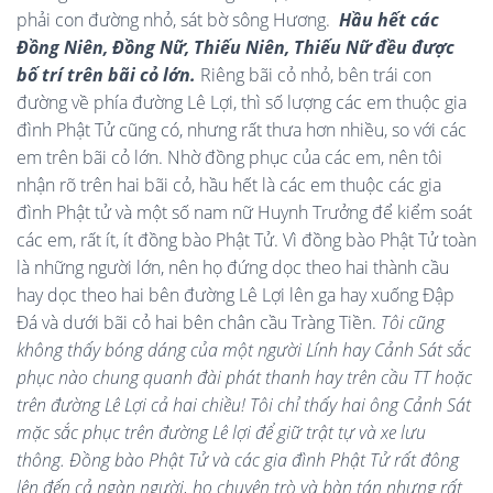
phải con đường nhỏ, sát bờ sông Hương.
Hầu hết các
Đồng Niên, Đồng Nữ, Thiếu Niên, Thiếu Nữ đều được
bố trí trên bãi cỏ lớn.
Riêng bãi cỏ nhỏ, bên trái con
đường về phía đường Lê Lợi, thì số lượng các em thuộc gia
đình Phật Tử cũng có, nhưng rất thưa hơn nhiều, so với các
em trên bãi cỏ lớn. Nhờ đồng phục của các em, nên tôi
nhận rõ trên hai bãi cỏ, hầu hết là các em thuộc các gia
đình Phật tử và một số nam nữ Huynh Trưởng để kiểm soát
các em, rất ít, ít đồng bào Phật Tử. Vì đồng bào Phật Tử toàn
là những người lớn, nên họ đứng dọc theo hai thành cầu
hay dọc theo hai bên đường Lê Lợi lên ga hay xuống Đập
Đá và dưới bãi cỏ hai bên chân cầu Tràng Tiền.
Tôi cũng
không thấy bóng dáng của một người Lính hay Cảnh Sát sắc
phục nào chung quanh đài phát thanh hay trên cầu TT hoặc
trên đường Lê Lợi cả hai chiều! Tôi chỉ thấy hai ông Cảnh Sát
mặc sắc phục trên đường Lê lợi để giữ trật tự và xe lưu
thông. Đồng bào Phật Tử và các gia đình Phật Tử rất đông
lên đến cả ngàn người, họ chuyện trò và bàn tán nhưng rất