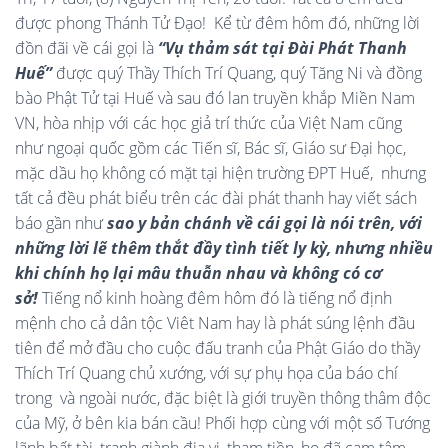
được phong Thánh Tử Đạo! Kể từ đêm hôm đó, những lời
đồn đãi về cái gọi là
“Vụ thảm sát tại Đài Phát Thanh
Huế”
được
quý Thầy Thích Trí Quang, quý Tăng Ni và đồng
bào Phật Tử tại Huế và sau đó lan truyền khắp Miền Nam
VN, hòa nhịp với các học giả trí thức của Việt Nam cũng
như ngoại quốc gồm các Tiến sĩ, Bác sĩ, Giáo sư Đại học,
mặc dầu họ không có mặt tại hiện trường ĐPT Huế, nhưng
tất cả đều phát biểu trên các đài phát thanh hay viết sách
báo gần như
sao y bản chánh về cái gọi là nói trên, với
những lời lẽ thêm thắt đầy tình tiết ly kỳ, nhưng nhiều
khi chính họ lại mâu thuẫn nhau và không có cơ
sở!
Tiếng nổ kinh hoàng đêm hôm đó là tiếng nổ định
mệnh cho cả dân tộc Viêt Nam hay là phát súng lệnh đầu
tiên để mở đầu cho cuộc đấu tranh của Phật Giáo do thầy
Thích Trí Quang chủ xướng, với sự phụ họa của báo chí
trong và ngoài nước, đặc biệt là giới truyền thông thâm độc
của Mỹ, ở bên kia bán cầu! Phối hợp cùng với một số Tướng