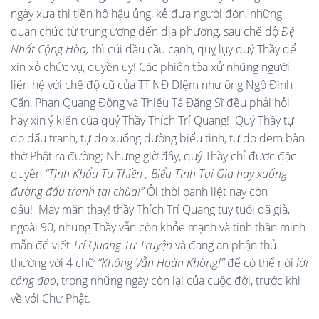
ngày xưa thì tiền hô hậu ủng, kẻ đưa người đón, những
quan chức từ trung ương đến địa phương, sau chế độ
Đệ
Nhất Cộng Hòa,
thì cúi đầu cầu cạnh, quỵ lụy quý Thầy để
xin xỏ chức vụ, quyền uy! Các phiên tòa xử những người
liên hệ với chế độ cũ của TT NĐ DIệm như ông Ngô Đình
Cẩn, Phan Quang Đông và Thiếu Tá Đặng Sĩ đều phải hỏi
hay xin ý kiến của quý Thầy Thích Trí Quang! Quý Thầy tự
do đấu tranh, tự do xuống đường biểu tình, tự do đem bàn
thờ Phật ra đường; Nhưng giờ đây, quý Thầy chỉ được đặc
quyền
“Tịnh Khẩu Tu Thiền , Biểu Tình Tại Gia hay xuống
đường đấu tranh tại chùa!”
Ôi thời oanh liệt nay còn
đâu! May mắn thay! thầy Thích Trí Quang tuy tuổi đã già,
ngoài 90, nhưng Thầy vẫn còn khỏe mạnh và tinh thần minh
mẫn để viết
Trí Quang Tự Truyện
và đang an phận thủ
thường với 4 chữ
“Không Vẫn Hoàn Không!”
để có thể nói
lời
công đạo
, trong những ngày còn lại của cuộc đời, trước khi
về với Chư Phật.