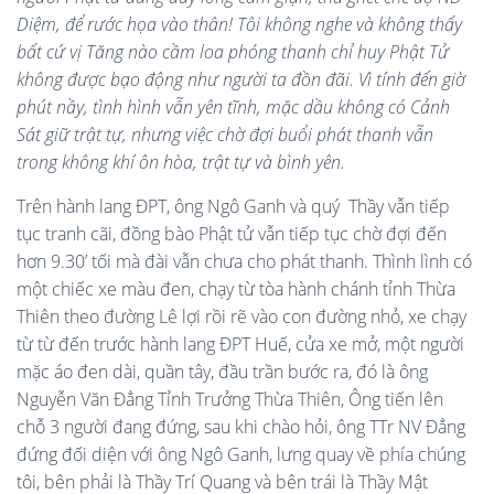
Diệm, để rước họa vào thân! Tôi không nghe và không thấy
bất cứ vị Tăng nào cầm loa phóng thanh chỉ huy Phật Tử
không được bạo động như người ta đồn đãi. Vì tính đến giờ
phút nầy, tình hình vẫn yên tĩnh, mặc dầu không có Cảnh
Sát giữ trật tự, nhưng việc chờ đợi buổi phát thanh vẫn
trong không khí ôn hòa, trật tự và bình yên.
Trên hành lang ĐPT, ông Ngô Ganh và quý Thầy vẫn tiếp
tục tranh cãi, đồng bào Phật tử vẫn tiếp tục chờ đợi đến
hơn 9.30’ tối mà đài vẫn chưa cho phát thanh. Thình lình có
một chiếc xe màu đen, chạy từ tòa hành chánh tỉnh Thừa
Thiên theo đường Lê lợi rồi rẽ vào con đường nhỏ, xe chạy
từ từ đến trước hành lang ĐPT Huế, cửa xe mở, một người
mặc áo đen dài, quần tây, đầu trần bước ra, đó là ông
Nguyễn Văn Đẳng Tỉnh Trưởng Thừa Thiên, Ông tiến lên
chỗ 3 người đang đứng, sau khi chào hỏi, ông TTr NV Đẳng
đứng đối diện với ông Ngô Ganh, lưng quay về phía chúng
tôi, bên phải là Thầy Trí Quang và bên trái là Thầy Mật