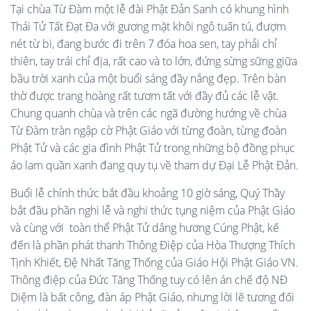
Tại chùa Từ Đàm một lễ đài Phật Đản Sanh có khung hình
Thái Tử Tất Đạt Đa với gương mặt khôi ngô tuấn tú, đượm
nét từ bi, đang bước đi trên 7 đóa hoa sen, tay phải chỉ
thiên, tay trái chỉ địa, rất cao và to lớn, đứng sừng sững giữa
bầu trời xanh của một buổi sáng đầy nắng đẹp. Trên bàn
thờ được trang hoàng rất tươm tất với đầy đủ các lễ vật.
Chung quanh chùa và trên các ngã đường hướng về chùa
Từ Đàm tràn ngập cờ Phật Giáo với từng đoàn, từng đoàn
Phật Tử và các gia đình Phật Tử trong những bộ đồng phục
áo lam quần xanh đang quy tụ về tham dự Đại Lễ Phật Đản.
Buổi lễ chính thức bắt đầu khoảng 10 giờ sáng, Quý Thầy
bắt đầu phần nghi lễ và nghi thức tụng niệm của Phật Giáo
và cùng với toàn thể Phật Tử dâng hương Cúng Phật, kế
đến là phần phát thanh Thông Điệp của Hòa Thượng Thích
Tịnh Khiết, Đệ Nhất Tăng Thống của Giáo Hội Phật Giáo VN.
Thông điệp của Đức Tăng Thống tuy có lên án chế độ NĐ
Diệm là bất công, đàn áp Phật Giáo, nhưng lời lẽ tương đối