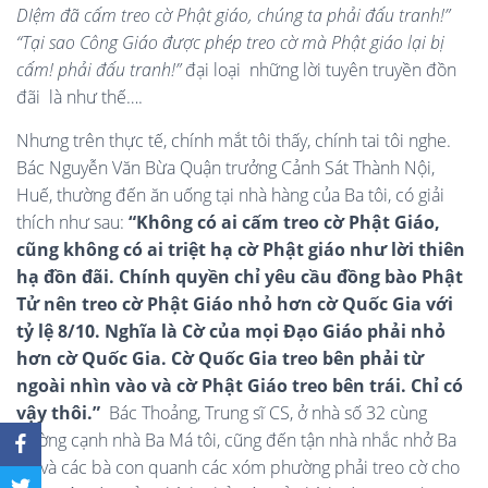
DIệm đã cấm treo cờ Phật giáo, chúng ta phải đấu tranh!”
“Tại sao Công Giáo được phép treo cờ mà Phật giáo lại bị
cấm! phải đấu tranh!”
đại loại những lời tuyên truyền đồn
đãi là như thế….
Nhưng trên thực tế, chính mắt tôi thấy, chính tai tôi nghe.
Bác Nguyễn Văn Bừa Quận trưởng Cảnh Sát Thành Nội,
Huế, thường đến ăn uống tại nhà hàng của Ba tôi, có giải
thích như sau:
“Không có ai cấm treo cờ Phật Giáo,
cũng không có ai triệt hạ cờ Phật giáo như lời thiên
hạ đồn đãi. Chính quyền chỉ yêu cầu đồng bào Phật
Tử nên treo cờ Phật Giáo nhỏ hơn cờ Quốc Gia với
tỷ lệ 8/10. Ngh
ĩa là Cờ của mọi Đạo Giáo phải nhỏ
hơn cờ Quốc Gia. Cờ Quốc Gia treo bên phải từ
ngoài nhìn vào và cờ Phật Giáo treo bên trái. Chỉ có
vậy thôi.”
Bác Thoảng, Trung sĩ CS, ở nhà số 32 cùng
đường cạnh nhà Ba Má tôi, cũng đến tận nhà nhắc nhở Ba
tôi và các bà con quanh các xóm phường phải treo cờ cho