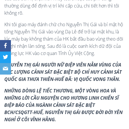
thường dùng để định vị trí khi cấp cứu, chi tiết hơn thì tôi
không rõ.
Khi tôi giao máy đánh chữ cho Nguyễn Thị Gái và bí mật hộ
tống Nguyễn Thị Gái vào vùng Dạ Lê để trở lại mật khu, là
lúc máy bay không thám của HK bắt đầu bao vùng theo dõi
và ghi nhận làn sóng. Sau đó là cuộc oanh kích dữ đội của
không lực HK vào cơ quan Tỉnh Ủy Việt Cộng.
NGUYỄN THỊ GÁI NGƯỜI NỮ ĐIỆP VIÊN NẰM VÙNG CỦA
LỰC LƯỢNG CẢNH SÁT ĐẶC BIỆT BỘ CHỈ HUY CẢNH SÁT
QUỐC GIA THƯA THIÊN-HUẾ ĐÃ: VỊ QUỐC VONG THÂN.
NHỮNG DÒNG LỆ TIẾC THƯƠNG, MỘT VÒNG HOA VÀ
NHỮNG LỜI CẦU NGUYỆN CHO HƯƠNG LINH CHIẾN SĨ
ĐIỆP BÁO CỦA NGÀNH CẢNH SÁT ĐẶC BIỆT
BCH/CSQGTT-HUẾ, NGUYỄN THỊ GÁI ĐƯỢC ĐỜI ĐỜI YÊN
NGHỈ Ở CÕI VĨNH HẰNG.