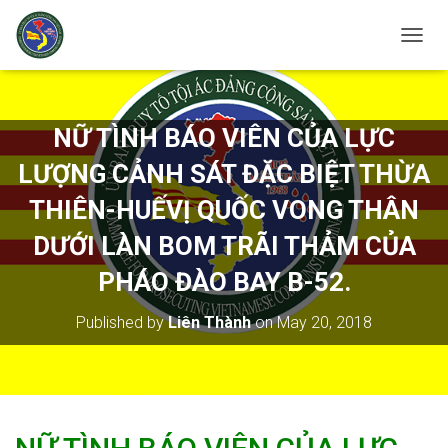
T
O
G
G
L
NỮ TÌNH BÁO VIÊN CỦA LỰC
E
N
LƯỢNG CẢNH SÁT ĐẶC BIỆT THỪA
A
V
THIÊN-HUẾVỊ QUỐC VONG THÂN
I
DƯỚI LÀN BOM TRÃI THẢM CỦA
G
A
PHÁO ĐÀO BAY B-52.
T
I
O
Published by
Liên Thành
on
May 20, 2018
N