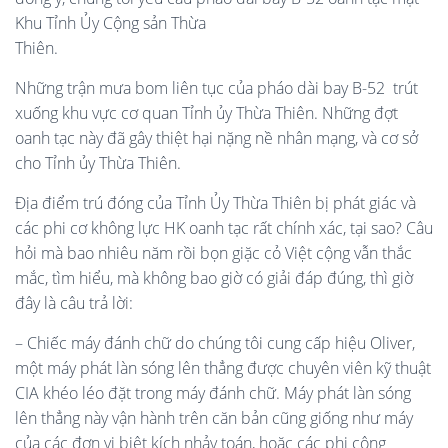
Khu Tỉnh Ủy Cộng sản Thừa
Thiên.
Những trận mưa bom liên tục của pháo dài bay B-52 trút
xuống khu vực cơ quan Tỉnh ủy Thừa Thiên. Những đợt
oanh tạc này đã gây thiệt hại nặng nề nhân mạng, và cơ sở
cho Tỉnh ủy Thừa Thiên.
Địa điểm trú đóng của Tỉnh Ủy Thừa Thiên bị phát giác và
các phi cơ không lực HK oanh tạc rất chính xác, tại sao? Câu
hỏi mà bao nhiêu năm rồi bọn giặc cỏ Việt cộng vẫn thắc
mắc, tìm hiểu, mà không bao giờ có giải đáp đúng, thì giờ
đây là câu trả lời:
– Chiếc máy đánh chữ do chúng tôi cung cấp hiệu Oliver,
một máy phát làn sóng lên thẳng được chuyên viên kỹ thuật
CIA khéo léo đặt trong máy đánh chữ. Máy phát làn sóng
lên thẳng này vận hành trên căn bản cũng giống như máy
của các đơn vị biệt kích nhảy toán, hoặc các phi công