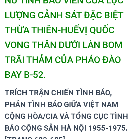
NỮ TÌNH BÁO VIÊN CỦA LỰC
LƯỢNG CẢNH SÁT ĐẶC BIỆT
THỪA THIÊN-HUẾVỊ QUỐC
VONG THÂN DƯỚI LÀN BOM
TRÃI THẢM CỦA PHÁO ĐÀO
BAY B-52.
TRÍCH TRẬN CHIẾN TÌNH BÁO,
PHẢN TÌNH BÁO GIỮA VIỆT NAM
CỘNG HÒA/CIA VÀ TỔNG CỤC TÌNH
BÁO CỘNG SẢN HÀ NỘI 1955-1975.