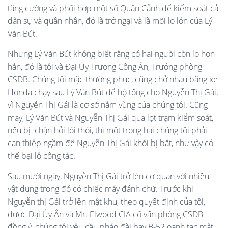
tăng cường và phối hợp một số Quân Cảnh để kiểm soát cả
dân sự và quân nhân, đó là trở ngại và là mối lo lớn của Lý
Văn Bút.
Nhưng Lý Văn Bút không biết rằng có hai người còn lo hơn
hắn, đó là tôi và Đại Úy Trương Công Ân, Trưởng phòng
CSĐB. Chúng tôi mặc thường phục, cũng chở nhau bằng xe
Honda chạy sau Lý Văn Bút để hộ tống cho Nguyễn Thị Gái,
vì Nguyễn Thị Gái là cơ sở nằm vùng của chúng tôi. Cũng
may, Lý Văn Bút và Nguyễn Thị Gái qua lọt trạm kiểm soát,
nếu bị chận hỏi lôi thôi, thì một trong hai chúng tôi phải
can thiệp ngầm để Nguyễn Thị Gái khỏi bị bắt, như vậy có
thể bại lộ công tác.
Sau mười ngày, Nguyễn Thị Gái trở lên cơ quan với nhiều
vật dụng trong đó có chiếc máy đánh chữ. Trước khi
Nguyễn thị Gái trở lên mật khu, theo quyết định của tôi,
được Đại Úy Ân và Mr. Elwood CIA cố vấn phòng CSĐB
đồng ý, chúng tôi yêu cầu pháo đài bay B-52 oanh tạc mật