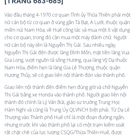
[TRANG 683-685]
Vào đầu tháng 4-1970 cơ quan Tỉnh ủy Thừa Thiên phái một
nữ cán bộ từ cơ quan ở vùng gần Tà Bạt, A Lưới, thuộc quận
miền núi Nam Hòa, về Huế công tác và mua một ít vật dụng
cho cơ quan, trong đó cần mua một máy đánh chữ. Người
nữ cán bộ này tên là Nguyễn Thị Gái. Sau nhiều ngày,
Nguyễn Thị Gái đến được làng Đình Môn, mặt tiền lăng Vua
Gia Long, vượt nguồn tả sông Hương, qua làng Vỹ Dạ thuộc
Nam Hòa, điểm hẹn là làng Gia Lê Thượng, thuộc quận
Hương Thủy, sẽ có giao liên nội thành đón vào thành phố.
Giao liên nội thành đến điểm hẹn đúng giờ và chở Nguyễn
Thị Gái bằng xe Honda vào thành phố. Người giao liên nội
thành đó chính là Lý Văn Bút, giáo sư trường Trung Học
Hàm Nghi và cũng là Trung Úy QLVNCH biệt phái. Từ Dạ Lê
Thượng vào Thành phố Huế chỉ là một đoạn đường ngắn,
nhưng trước khi vào thành phố lại có một trạm kiểm soát
rất chặt chẽ của lực lượng CSQG/Thừa Thiên-Huế, được