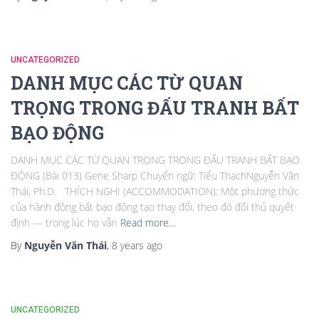
UNCATEGORIZED
DANH MỤC CÁC TỪ QUAN
TRỌNG TRONG ĐẤU TRANH BẤT
BẠO ĐỘNG
DANH MỤC CÁC TỪ QUAN TRỌNG TRONG ĐẤU TRANH BẤT BẠO
ĐỘNG (Bài 013) Gene Sharp Chuyển ngữ: Tiểu ThạchNguyễn Văn
Thái, Ph.D. THÍCH NGHI (ACCOMMODATION): Một phương thức
của hành động bất bạo động tạo thay đổi, theo đó đối thủ quyết
định — trong lúc họ vẫn
Read more…
By
Nguyễn Văn Thái
,
8 years
ago
UNCATEGORIZED