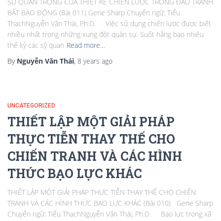
SỰ QUAN TRỌNG CỦA THIẾT KẾ CHIẾN LƯỢC TRONG ĐẤU TRANH
BẤT BẠO ĐỘNG (Bài 011) Gene Sharp Chuyển ngữ: Tiểu
ThạchNguyễn Văn Thái, Ph.D. Việc sử dụng chiến lược được biết
nhiều nhất trong những xung đột quân sự. Suốt hằng bao nhiêu
thế kỷ các sỹ quan
Read more…
By
Nguyễn Văn Thái
,
8 years
ago
UNCATEGORIZED
THIẾT LẬP MỘT GIẢI PHÁP
THỰC TIỄN THAY THẾ CHO
CHIẾN TRANH VÀ CÁC HÌNH
THỨC BẠO LỰC KHÁC
THIẾT LẬP MỘT GIẢI PHÁP THỰC TIỄN THAY THẾ CHO CHIẾN
TRANH VÀ CÁC HÌNH THỨC BẠO LỰC KHÁC (Bài 010) Gene Sharp
Chuyển ngữ: Tiểu ThạchNguyễn Văn Thái, Ph.D. Bạo lực trong xã