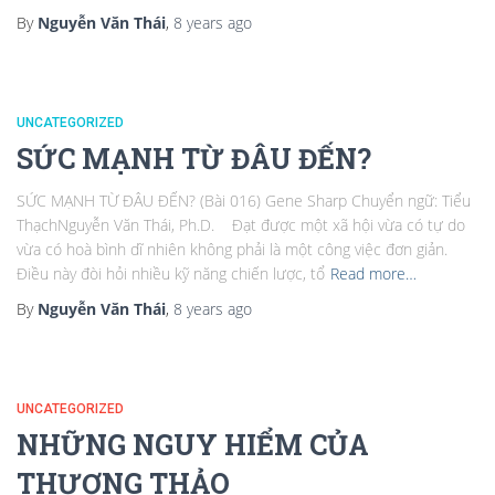
By
Nguyễn Văn Thái
,
8 years
ago
UNCATEGORIZED
SỨC MẠNH TỪ ĐÂU ĐẾN?
SỨC MẠNH TỪ ĐÂU ĐẾN? (Bài 016) Gene Sharp Chuyển ngữ: Tiểu
ThạchNguyễn Văn Thái, Ph.D. Đạt được một xã hội vừa có tự do
vừa có hoà bình dĩ nhiên không phải là một công việc đơn giản.
Điều này đòi hỏi nhiều kỹ năng chiến lược, tổ
Read more…
By
Nguyễn Văn Thái
,
8 years
ago
UNCATEGORIZED
NHỮNG NGUY HIỂM CỦA
THƯƠNG THẢO