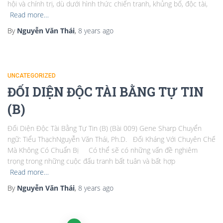
hội và chính trị, dù dưới hình thức chiến tranh, khủng bố, độc tài,
Read more…
By
Nguyễn Văn Thái
,
8 years
ago
UNCATEGORIZED
ĐỐI DIỆN ĐỘC TÀI BẰNG TỰ TIN
(B)
Đối Diện Độc Tài Bằng Tự Tin (B) (Bài 009) Gene Sharp Chuyển
ngữ: Tiểu ThạchNguyễn Văn Thái, Ph.D. Đối Kháng Với Chuyên Chế
Mà Không Có Chuẩn Bị Có thể sẽ có những vấn đề nghiêm
trọng trong những cuộc đấu tranh bất tuân và bất hợp
Read more…
By
Nguyễn Văn Thái
,
8 years
ago