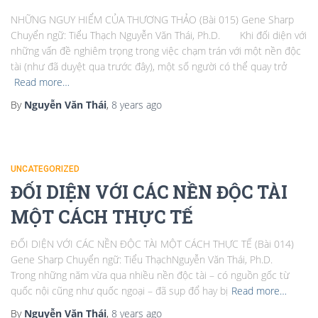
NHỮNG NGUY HIỂM CỦA THƯƠNG THẢO (Bài 015) Gene Sharp
Chuyển ngữ: Tiểu Thạch Nguyễn Văn Thái, Ph.D. Khi đối diện với
những vấn đề nghiêm trọng trong việc chạm trán với một nền độc
tài (như đã duyệt qua trước đây), một số người có thể quay trở
Read more…
By
Nguyễn Văn Thái
,
8 years
ago
UNCATEGORIZED
ĐỐI DIỆN VỚI CÁC NỀN ĐỘC TÀI
MỘT CÁCH THỰC TẾ
ĐỐI DIỆN VỚI CÁC NỀN ĐỘC TÀI MỘT CÁCH THỰC TẾ (Bài 014)
Gene Sharp Chuyển ngữ: Tiểu ThạchNguyễn Văn Thái, Ph.D.
Trong những năm vừa qua nhiều nền độc tài – có nguồn gốc từ
quốc nội cũng như quốc ngoại – đã sụp đổ hay bị
Read more…
By
Nguyễn Văn Thái
,
8 years
ago