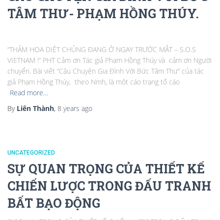
TÂM THƯ- PHẠM HỒNG THÚY.
“THẢM HỌA DIỆT CHỦNG ĐANG Ở NGAY TRƯỚC MẮT – S.O.S
VIETNAM !” PHT Cảm ơn Tác giả Phạm Hồng Thúy và cảm ơn Người
chuyển. Bài viết “Câu Chuyện Gia Đình Với Bức Tâm Thư” của tác
giả Phạm Hồng Thúy, theo Nmh, là một cáo trạng tố cáo
Read more…
By
Liên Thành
,
8 years
ago
UNCATEGORIZED
SỰ QUAN TRỌNG CỦA THIẾT KẾ
CHIẾN LƯỢC TRONG ĐẤU TRANH
BẤT BẠO ĐỘNG