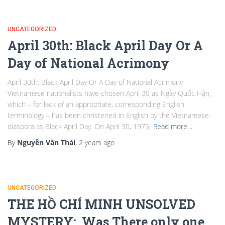
UNCATEGORIZED
April 30th: Black April Day Or A
Day of National Acrimony
April 30th: Black April Day Or A Day of National Acrimony
Vietnamese nationalists have chosen April 30 as Ngày Quốc Hận,
which – for lack of an appropriate, corresponding English
terminology – has been christened in English by the Vietnamese
diaspora as Black April Day. On April 30, 1975,
Read more…
By
Nguyễn Văn Thái
,
2 years
ago
UNCATEGORIZED
THE HỒ CHÍ MINH UNSOLVED
MYSTERY: Was There only one