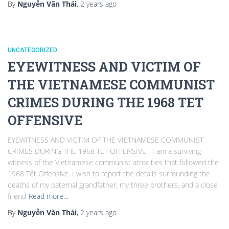
By
Nguyễn Văn Thái
,
2 years
ago
UNCATEGORIZED
EYEWITNESS AND VICTIM OF
THE VIETNAMESE COMMUNIST
CRIMES DURING THE 1968 TET
OFFENSIVE
EYEWITNESS AND VICTIM OF THE VIETNAMESE COMMUNIST
CRIMES DURING THE 1968 TET OFFENSIVE I am a surviving
witness of the Vietnamese communist atrocities that followed the
1968 Tết Offensive. I wish to report the details surrounding the
deaths of my paternal grandfather, my three brothers, and a close
friend
Read more…
By
Nguyễn Văn Thái
,
2 years
ago