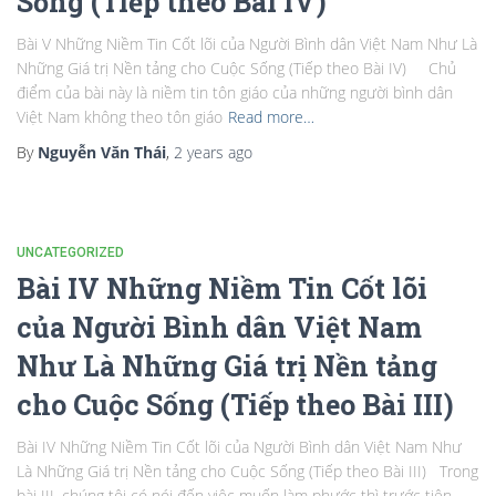
Sống (Tiếp theo Bài IV)
Bài V Những Niềm Tin Cốt lõi của Người Bình dân Việt Nam Như Là
Những Giá trị Nền tảng cho Cuộc Sống (Tiếp theo Bài IV) Chủ
điểm của bài này là niềm tin tôn giáo của những người bình dân
Việt Nam không theo tôn giáo
Read more…
By
Nguyễn Văn Thái
,
2 years
ago
UNCATEGORIZED
Bài IV Những Niềm Tin Cốt lõi
của Người Bình dân Việt Nam
Như Là Những Giá trị Nền tảng
cho Cuộc Sống (Tiếp theo Bài III)
Bài IV Những Niềm Tin Cốt lõi của Người Bình dân Việt Nam Như
Là Những Giá trị Nền tảng cho Cuộc Sống (Tiếp theo Bài III) Trong
bài III, chúng tôi có nói đến việc muốn làm phước thì trước tiên