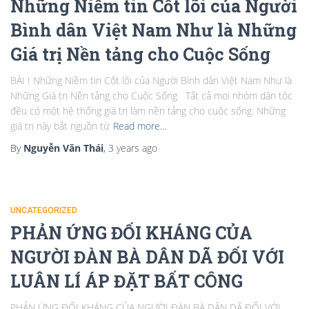
Những Niềm tin Cốt lõi của Người
Bình dân Việt Nam Như là Những
Giá trị Nền tảng cho Cuộc Sống
BÀI I Những Niềm tin Cốt lõi của Người Bình dân Việt Nam Như là
Những Giá trị Nền tảng cho Cuộc Sống Tất cả mọi nhóm dân tộc
đều có một hệ thống giá trị làm nền tảng cho cuộc sống. Những
giá trị này bắt nguồn từ
Read more…
By
Nguyễn Văn Thái
,
3 years
ago
UNCATEGORIZED
PHẢN ỨNG ĐỐI KHÁNG CỦA
NGƯỜI ĐÀN BÀ DÂN DÃ ĐỐI VỚI
LUÂN LÍ ÁP ĐẶT BẤT CÔNG
PHẢN ỨNG ĐỐI KHÁNG CỦA NGƯỜI ĐÀN BÀ DÂN DÃ ĐỐI VỚI