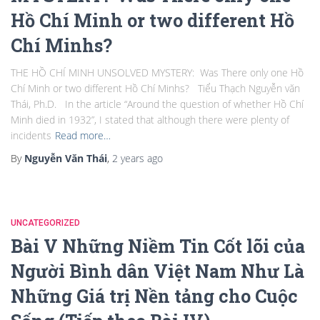
Hồ Chí Minh or two different Hồ
Chí Minhs?
THE HỒ CHÍ MINH UNSOLVED MYSTERY: Was There only one Hồ
Chí Minh or two different Hồ Chí Minhs? Tiểu Thạch Nguyễn văn
Thái, Ph.D. In the article “Around the question of whether Hồ Chí
Minh died in 1932”, I stated that although there were plenty of
incidents
Read more…
By
Nguyễn Văn Thái
,
2 years
ago
UNCATEGORIZED
Bài V Những Niềm Tin Cốt lõi của
Người Bình dân Việt Nam Như Là
Những Giá trị Nền tảng cho Cuộc