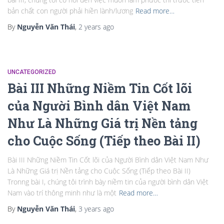
bản chất con người phải hiền lành/lương
Read more…
By
Nguyễn Văn Thái
,
2 years
ago
UNCATEGORIZED
Bài III Những Niềm Tin Cốt lõi
của Người Bình dân Việt Nam
Như Là Những Giá trị Nền tảng
cho Cuộc Sống (Tiếp theo Bài II)
Bài III Những Niềm Tin Cốt lõi của Người Bình dân Việt Nam Như
Là Những Giá trị Nền tảng cho Cuộc Sống (Tiếp theo Bài II)
Tronng bài I, chúng tôi trình bày niềm tin của người bình dân Việt
Nam vào trí thông minh như là một
Read more…
By
Nguyễn Văn Thái
,
3 years
ago