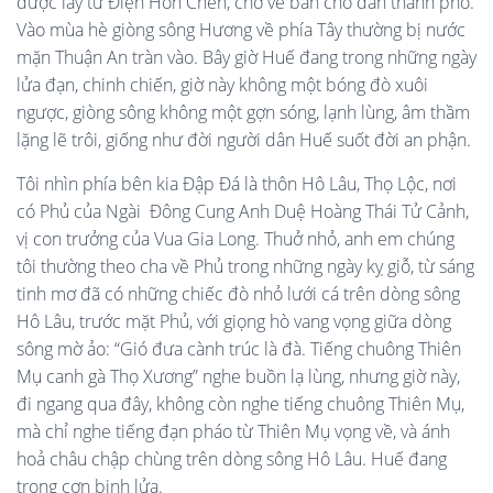
được lấy từ Điện Hòn Chén, chở về bán cho dân thành phố.
Vào mùa hè giòng sông Hương về phía Tây thường bị nước
mặn Thuận An tràn vào. Bây giờ Huế đang trong những ngày
lửa đạn, chinh chiến, giờ này không một bóng đò xuôi
ngược, giòng sông không một gợn sóng, lạnh lùng, âm thầm
lặng lẽ trôi, giống như đời người dân Huế suốt đời an phận.
Tôi nhìn phía bên kia Đập Đá là thôn Hô Lâu, Thọ Lộc, nơi
có Phủ của Ngài Đông Cung Anh Duệ Hoàng Thái Tử Cảnh,
vị con trưởng của Vua Gia Long. Thuở nhỏ, anh em chúng
tôi thường theo cha về Phủ trong những ngày kỵ giỗ, từ sáng
tinh mơ đã có những chiếc đò nhỏ lưới cá trên dòng sông
Hô Lâu, trước mặt Phủ, với giọng hò vang vọng giữa dòng
sông mờ ảo: “Gió đưa cành trúc là đà. Tiếng chuông Thiên
Mụ canh gà Thọ Xương” nghe buồn lạ lùng, nhưng giờ này,
đi ngang qua đây, không còn nghe tiếng chuông Thiên Mụ,
mà chỉ nghe tiếng đạn pháo từ Thiên Mụ vọng về, và ánh
hoả châu chập chùng trên dòng sông Hô Lâu. Huế đang
trong cơn binh lửa.