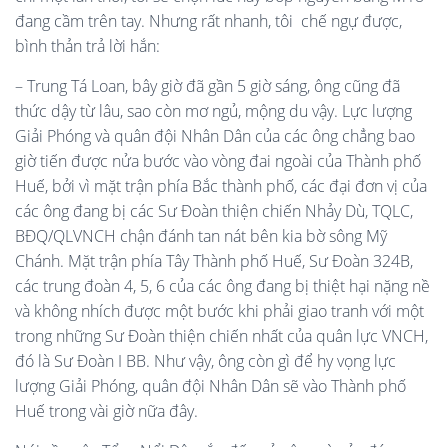
đang cầm trên tay. Nhưng rất nhanh, tôi chế ngự được,
bình thản trả lời hắn:
– Trung Tá Loan, bây giờ đã gần 5 giờ sáng, ông cũng đã
thức dậy từ lâu, sao còn mơ ngủ, mộng du vậy. Lực lượng
Giải Phóng và quân đội Nhân Dân của các ông chẳng bao
giờ tiến được nửa bước vào vòng đai ngoài của Thành phố
Huế, bởi vì mặt trận phía Bắc thành phố, các đại đơn vị của
các ông đang bị các Sư Đoàn thiện chiến Nhảy Dù, TQLC,
BĐQ/QLVNCH chận đánh tan nát bên kia bờ sông Mỹ
Chánh. Mặt trận phía Tây Thành phố Huế, Sư Đoàn 324B,
các trung đoàn 4, 5, 6 của các ông đang bị thiệt hại nặng nề
và không nhích được một bước khi phải giao tranh với một
trong những Sư Đoàn thiện chiến nhất của quân lực VNCH,
đó là Sư Đoàn I BB. Như vậy, ông còn gì để hy vọng lực
lượng Giải Phóng, quân đội Nhân Dân sẽ vào Thành phố
Huế trong vài giờ nữa đây.