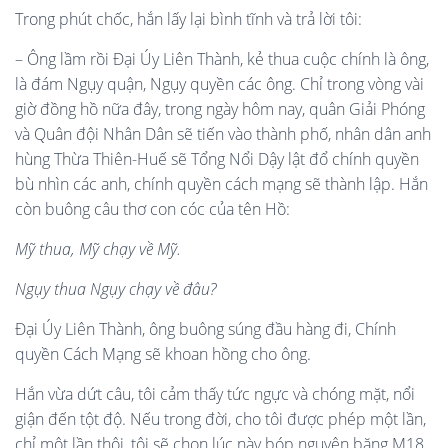
Trong phút chốc, hắn lấy lại bình tĩnh và trả lời tôi:
– Ông lầm rồi Đại Úy Liên Thành, kẻ thua cuộc chính là ông,
là đám Ngụy quận, Ngụy quyền các ông. Chỉ trong vòng vài
giờ đồng hồ nữa đây, trong ngày hôm nay, quân Giải Phóng
và Quân đội Nhân Dân sẽ tiến vào thành phố, nhân dân anh
hùng Thừa Thiên-Huế sẽ Tổng Nổi Dậy lật đổ chính quyền
bù nhìn các anh, chính quyền cách mạng sẽ thành lập. Hắn
còn buông câu thơ con cóc của tên Hồ:
Mỹ thua, Mỹ chạy về Mỹ.
Ngụy thua Ngụy chạy về đâu?
Đại Úy Liên Thành, ông buông súng đầu hàng đi, Chính
quyền Cách Mạng sẽ khoan hồng cho ông.
Hắn vừa dứt câu, tôi cảm thấy tức ngực và chóng mặt, nổi
giận đến tột độ. Nếu trong đời, cho tôi được phép một lần,
chỉ một lần thôi, tôi sẽ chọn lúc này bóp nguyên băng M18