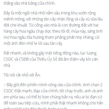
thẳng vào nhà bằng cửa chính.
Đây là một ngôi nhà nhỏ nằm sâu trong khu vườn rộng
mênh mông, với những tàn cây nhãn lồng và cây vú sữa lâu
đời che khuất. Từ cổng vào nhà là con đường đất với hai
hàng cây hoa ngâu chạy dọc theo lối đi, mùa này, sáng tinh
mơ hoa ngâu tỏa hương thơm phảng phất nhẹ nhàng, có
một ánh đèn nhỏ le lói sau tàn cây.
Rất nhanh, và không gây một tiếng động nào, lực lượng
CSDC và CSĐB của Thiếu Úy Sỏ đã âm thầm vây kín căn
nhà.
Tôi nói rất nhỏ với Ân:
– Bây giờ đến phiên mình xông vào cửa chính. Anh chọn 2
CSDC thật mạnh, đạp cửa chính, tôi chạy trước, anh và anh
em ph
í
a sau, có thể bị bọn chúng bắn ra, nếu ai bị đạn cứ
để toán sau tiếp cứu, mình phải thật nhanh không cho hắn