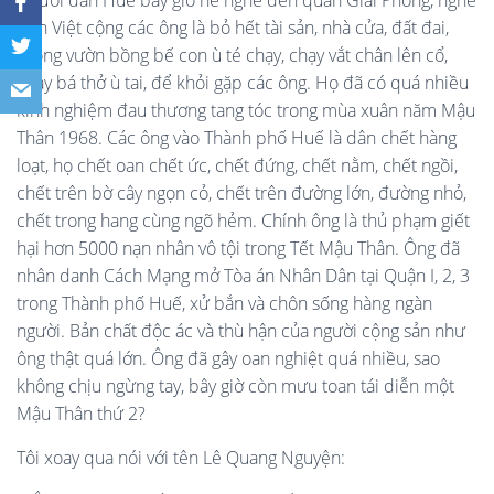
Người dân Huế bây giờ hễ nghe đến quân Giải Phóng, nghe
đến Việt cộng các ông là bỏ hết tài sản, nhà cửa, đất đai,
ruộng vườn bồng bế con ù té chạy, chạy vắt chân lên cổ,
chạy bá thở ù tai, để khỏi gặp các ông. Họ đã có quá nhiều
kinh nghiệm đau thương tang tóc trong mùa xuân năm Mậu
Thân 1968. Các ông vào Thành phố Huế là dân chết hàng
loạt, họ chết oan chết ức, chết đứng, chết nằm, chết ngồi,
chết trên bờ cây ngọn cỏ, chết trên đường lớn, đường nhỏ,
chết trong hang cùng ngõ hẻm. Chính ông là thủ phạm giết
hại hơn 5000 nạn nhân vô tội trong Tết Mậu Thân. Ông đã
nhân danh Cách Mạng mở Tòa án Nhân Dân tại Quận I, 2, 3
trong Thành phố Huế, xử bắn và chôn sống hàng ngàn
người. Bản chất độc ác và thù hận của người cộng sản như
ông thật quá lớn. Ông đã gây oan nghiệt quá nhiều, sao
không chịu ngừng tay, bây giờ còn mưu toan tái diễn một
Mậu Thân thứ 2?
Tôi xoay qua nói với tên Lê Quang Nguyện: