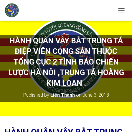
T
O
G
G
L
HÀNH QUÂN VÂY BẮT TRUNG TÁ
E
N
ĐIỆP VIÊN CỌNG SẢN THUỘC
A
V
TỔNG CỤC 2 TÌNH BÁO CHIẾN
I
LƯỢC HÀ NÔI ,TRUNG TÁ HOÀNG
G
A
KIM LOAN .
T
I
O
Published by
Liên Thành
on
June 3, 2018
N