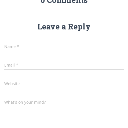
Leave a Reply
Name
*
Email
*
Website
What's on your mind?