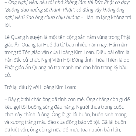
–
Ông Nghị viên, nếu tôi nhớ không lầm thì Đức Phật có dạy:
“Buông dao xuống sẽ thành Phật”, có đúng vậy không ông
nghị viên? Sao
ông chưa chịu buông.
– Hắn im lặng không trả
lời.
Lê Quang Nguyện là một tên cộng sản nằm vùng trong Phật
giáo Ấn Quang tại Huế đã từ bao nhiêu năm nay. Hắn nằm
trong tổ Tôn giáo vận của Hoàng Kim Loan. Điều oái oăm là
hắn đắc cử chức Nghị Viên Hội Đồng tỉnh Thừa Thiên là do
Phật giáo Ấn Quang hỗ trợ mạnh mẽ cho hắn trong kỳ bầu
cử.
Trở lại đấu lý với Hoàng Kim Loan:
– Bây giờ thì chắc ông đã tỉnh cơn mê. Ông chẳng còn gì để
kêu gọi tôi buông súng đầu hàng. Người thua trong cuộc
chơi này chính là ông. Ông là gã lái buôn, buôn sinh mạng,
và xương trắng máu đào của đồng bào vô tội. Gã lái buôn
đã kiệt vốn, ông còn gì nữa để mưu toan buôn bán lớn,