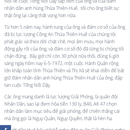
Nói về cuộc Tổng Nổi Dậy sắp đến của ông và của đám
nhân dân anh hùng Thừa Thiên-Huế, tôi cho ông biết sự
thật ông lại càng thất vọng hơn nữa.
Từ hơn 5 năm nay, hành tung của ông và đám cơ sở của ông
đã bị lực lượng Công An Thừa Thiên-Huế của chúng tôi
phát giác và theo dõi chặt chẽ, mọi âm mưu, mọi hành
động gây rối của ông, và đám cơ sở đó đã từng bị chúng tôi
chận đứng. Bây giờ chỉ còn 30 phút nữa thôi, đúng 6 giờ
sáng ngày hôm nay 6-5-1972, một cuộc Hành Quân rộng
lớn khắp toàn tỉnh Thừa Thiên và Thị Xã sẽ khai diễn để bắt
giữ đám nhân dân anh hùng Thừa Thiên-Huế của ông, đập
tan cuộc Tổng Nổi Dậy.
Các ông mang danh là lực lượng Giải Phóng, là quân đội
Nhân Dân, sao lại đem hỏa tiễn 130 ly, B40, AK 47 chọn
nhân dân làm mục tiêu để giải phóng, để chiến thắng cái
mà ông gọi là Ngụy Quân, Ngụy Quyền, thật là hèn hạ.