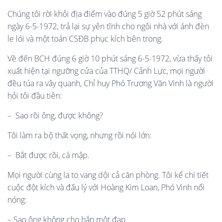
Chúng tôi rời khỏi địa điểm vào đúng 5 giờ 52 phút sáng
ngày 6-5-1972, trả lại sự yên tĩnh cho ngôi nhà với ánh đèn
le lói và một toán CSĐB phục kích bên trong.
Về đến BCH đúng 6 giờ 10 phút sáng 6-5-1972, vừa thấy tôi
xuất hiện tại ngưỡng cửa của TTHQ/ Cảnh Lực, mọi người
đều túa ra vây quanh, Chỉ huy Phó Trương Văn Vinh là người
hỏi tôi đầu tiên:
– Sao rồi ông, được không?
Tôi làm ra bộ thất vọng, nhưng rồi nói lớn:
– Bắt được rồi, cá mập.
Mọi người cùng la to vang dội cả căn phòng. Tôi kể chi tiết
cuộc đột kích và đấu lý với Hoàng Kim Loan, Phó Vinh nổi
nóng:
– Sao ông không cho hắn một đạp.