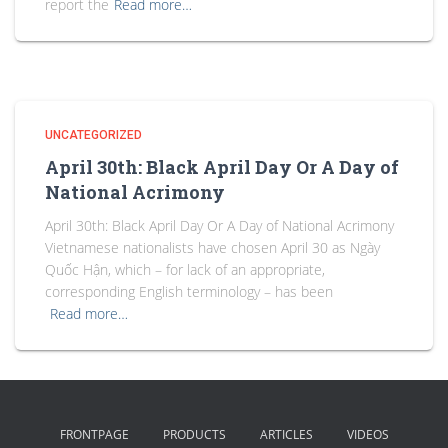
report the
Read more…
UNCATEGORIZED
April 30th: Black April Day Or A Day of
National Acrimony
April 30th: Black April Day Or A Day of National Acrimony
Vietnamese nationalists have chosen April 30 as Ngày
Quốc Hận, which – for lack of an appropriate,
corresponding English terminology – has been
Read more…
FRONTPAGE
PRODUCTS
ARTICLES
VIDEOS