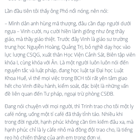
Lần đầu tiên tôi thấy ông Phó nổi nóng, nên nói:
– Mình dân anh hùng mã thượng, đâu cần đạp người dưới
ngựa – Vinh cười, nụ cười hiền lành giống như ông thầy
giáo, mà thầy giáo thiệt. Trước đây Vinh là giáo sư trường
trung học Nguyễn Hoàng, Quảng Trị, bỏ nghề dạy học vào
lực lượng CSQG, xuất thân Học Viện Cảnh Sát, Biên tập viên
khóa I, cùng khóa với Ân. Là một người luôn luôn nói đến
nguyên tắc và luật pháp, đang học luật tại Đại học Luật
Khoa Huế, vì thế mọi việc trong BCH tôi rất yên tâm giao
hết cho Vinh điều hành, kiểm soát, đặc biệt là những vấn
đề liên quan đến Tư pháp, ngoại trừ phòng CSĐB.
Đang nói chuyện với mọi người, thì Trinh trao cho tôi một ly
café nóng, uống một tí café đã thấy tỉnh táo. Nhiều khi
trong đời người, hạnh phúc không cần tìm kiếm đâu xa, mà
hạnh phúc chỉ là ly càfe nhỏ mà đồng đội trao cho, là tiếng
reo hò chiến thắng của anh em trong đơn vị.