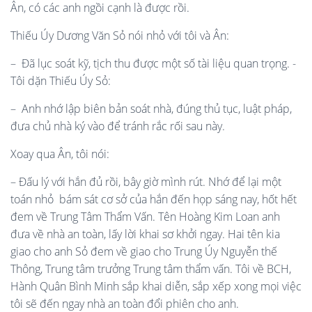
Ân, có các anh ngồi cạnh là được rồi.
Thiếu Úy Dương Văn Sỏ nói nhỏ với tôi và Ân:
– Đã lục soát kỹ, tịch thu được một số tài liệu quan trọng. -
Tôi dặn Thiếu Úy Sỏ:
– Anh nhớ lập biên bản soát nhà, đúng thủ tục, luật pháp,
đưa chủ nhà ký vào để tránh rắc rối sau này.
Xoay qua Ân, tôi nói:
– Đấu lý với hắn đủ rồi, bây giờ mình rút. Nhớ để lại một
toán nhỏ bám sát cơ sở của hắn đến họp sáng nay, hốt hết
đem về Trung Tâm Thẩm Vấn. Tên Hoàng Kim Loan anh
đưa về nhà an toàn, lấy lời khai sơ khởi ngay. Hai tên kia
giao cho anh Sỏ đem về giao cho Trung Úy Nguyễn thế
Thông, Trung tâm trưởng Trung tâm thẩm vấn. Tôi về BCH,
Hành Quân Bình Minh sắp khai diễn, sắp xếp xong mọi việc
tôi sẽ đến ngay nhà an toàn đổi phiên cho anh.