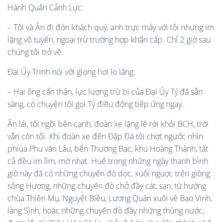
Hành Quân Cảnh Lực:
– Tôi và Ân đi đón khách quý, anh trực máy với tôi nhưng im
lặng vô tuyến, ngoại trừ trường hợp khẩn cấp. Chỉ 2 giờ sau
chúng tôi trở về.
Đại Úy Trinh nói với giọng hơi lo lắng:
– Hai ông cẩn thận, lực lượng trừ bị của Đại Úy Tý đã sẵn
sàng, có chuyện tôi gọi Tý điều động tiếp ứng ngay.
Ân lái, tôi ngồi bên cạnh, đoàn xe lặng lẽ rời khỏi BCH, trời
vẫn còn tối. Khi đoàn xe đến Đập Đá tôi chợt ngước nhìn
phiùa Phu văn Lâu, bến Thương Bạc, khu Hoàng Thành, tất
cả đều im lìm, mờ nhạt. Huế trong những ngày thanh bình
giờ này đã có những chuyến đò dọc, xuôi nguợc trên giòng
sông Hương, những chuyến đò chở đầy cát, sạn, từ hướng
chùa Thiên Mụ, Nguyệt Biều, Lương Quán xuôi về Bao Vinh,
làng Sình, hoặc những chuyến đò đầy những thùng nước,