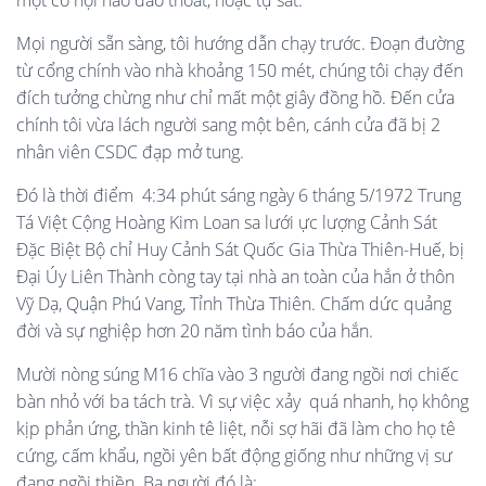
một cơ hội nào đào thoát, hoặc tự sát.
Mọi người sẵn sàng, tôi hướng dẫn chạy trước. Đoạn đường
từ cổng chính vào nhà khoảng 150 mét, chúng tôi chạy đến
đích tưởng chừng như chỉ mất một giây đồng hồ. Đến cửa
chính tôi vừa lách người sang một bên, cánh cửa đã bị 2
nhân viên CSDC đạp mở tung.
Đó là thời điểm 4:34 phút sáng ngày 6 tháng 5/1972 Trung
Tá Việt Cộng Hoàng Kim Loan sa lưới ực lượng Cảnh Sát
Đặc Biệt Bộ chỉ Huy Cảnh Sát Quốc Gia Thừa Thiên-Huế, bị
Đại Úy Liên Thành còng tay tại nhà an toàn của hắn ở thôn
Vỹ Dạ, Quận Phú Vang, Tỉnh Thừa Thiên. Chấm dức quảng
đời và sự nghiệp hơn 20 năm tình báo của hắn.
Mười nòng súng M16 chĩa vào 3 người đang ngồi nơi chiếc
bàn nhỏ với ba tách trà. Vì sự việc xảy quá nhanh, họ không
kịp phản ứng, thần kinh tê liệt, nỗi sợ hãi đã làm cho họ tê
cứng, cấm khẩu, ngồi yên bất động giống như những vị sư
đang ngồi thiền. Ba người đó là: