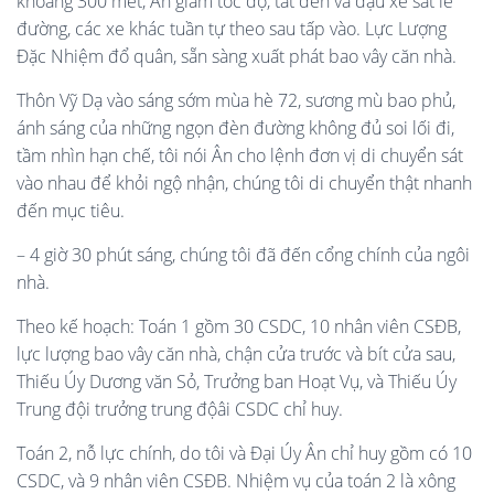
khoảng 300 mét, Ân giảm tốc độ, tắt đèn và đậu xe sát lề
đường, các xe khác tuần tự theo sau tấp vào. Lực Lượng
Đặc Nhiệm đổ quân, sẵn sàng xuất phát bao vây căn nhà.
Thôn Vỹ Dạ vào sáng sớm mùa hè 72, sương mù bao phủ,
ánh sáng của những ngọn đèn đường không đủ soi lối đi,
tầm nhìn hạn chế, tôi nói Ân cho lệnh đơn vị di chuyển sát
vào nhau để khỏi ngộ nhận, chúng tôi di chuyển thật nhanh
đến mục tiêu.
– 4 giờ 30 phút sáng, chúng tôi đã đến cổng chính của ngôi
nhà.
Theo kế hoạch: Toán 1 gồm 30 CSDC, 10 nhân viên CSĐB,
lực lượng bao vây căn nhà, chận cửa trước và bít cửa sau,
Thiếu Úy Dương văn Sỏ, Trưởng ban Hoạt Vụ, và Thiếu Úy
Trung đội trưởng trung độâi CSDC chỉ huy.
Toán 2, nỗ lực chính, do tôi và Đại Úy Ân chỉ huy gồm có 10
CSDC, và 9 nhân viên CSĐB. Nhiệm vụ của toán 2 là xông