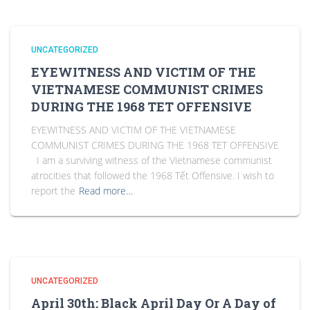
UNCATEGORIZED
EYEWITNESS AND VICTIM OF THE
VIETNAMESE COMMUNIST CRIMES
DURING THE 1968 TET OFFENSIVE
EYEWITNESS AND VICTIM OF THE VIETNAMESE
COMMUNIST CRIMES DURING THE 1968 TET OFFENSIVE
I am a surviving witness of the Vietnamese communist
atrocities that followed the 1968 Tết Offensive. I wish to
report the
Read more…
UNCATEGORIZED
April 30th: Black April Day Or A Day of