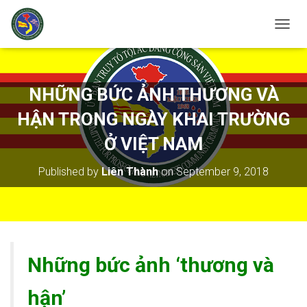
T
O
G
G
L
NHỮNG BỨC ẢNH THƯƠNG VÀ
E
N
HẬN TRONG NGÀY KHAI TRƯỜNG
A
V
Ở VIỆT NAM
I
G
Published by
Liên Thành
on
September 9, 2018
A
T
I
O
N
Những bức ảnh ‘thương và
hận’