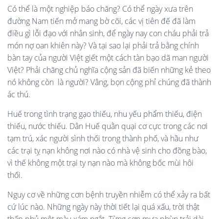
Có thể là một nghiệp báo chăng? Có thể ngày xưa trên
đường Nam tiến mở mang bờ cõi, các vị tiên đế đã làm
điều gì lỗi đạo với nhân sinh, để ngày nay con cháu phải trả
món nợ oan khiên này? Và tại sao lại phải trả bằng chính
bàn tay của người Việt giết một cách tàn bạo dã man người
Việt? Phải chăng chủ nghĩa cộng sản đã biến những kẻ theo
nó không còn là người? Vâng, bọn cộng phỉ chúng đã thành
ác thú.
Huế trong tình trạng gạo thiếu, nhu yếu phẩm thiếu, điện
thiếu, nước thiếu. Dân Huế quằn quại cơ cực trong các nơi
tạm trú, xác người sình thối trong thành phố, và hầu như
các trại tỵ nạn không nơi nào có nhà vệ sinh cho đồng bào,
vì thế không một trại ty nạn nào mà không bốc mùi hôi
thối.
Nguy cơ về những cơn bệnh truyền nhiễm có thể xảy ra bất
cứ lúc nào. Những ngày này thời tiết lại quá xấu, trời thật