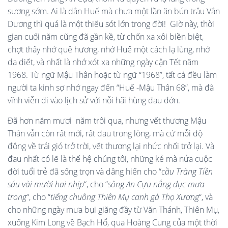
sương sớm. Ai là dân Huế mà chưa một lần ăn bún trâu Vân
Dương thì quả là một thiếu sót lớn trong đời! Giờ này, thời
gian cuối năm cũng đã gần kề, từ chốn xa xôi biền biệt,
chợt thấy nhớ quê hương, nhớ Huế một cách lạ lùng, nhớ
da diết, và nhất là nhớ xót xa những ngày cận Tết năm
1968. Từ ngữ Mậu Thân hoặc từ ngữ “1968”, tất cả đều làm
người ta kinh sợ nhớ ngay đến “Huế -Mậu Thân 68”, mà đã
vĩnh viễn đi vào lịch sử với nỗi hãi hùng đau đớn.
Đã hơn năm mươi năm trôi qua, nhưng vết thương Mậu
Thân vẫn còn rất mới, rất đau trong lòng, mà cứ mỗi độ
đông về trái gió trở trời, vết thương lại nhức nhối trở lại. Và
đau nhất có lẽ là thế hệ chúng tôi, những kẻ mà nửa cuộc
đời tuổi trẻ đã sống trọn và dâng hiến cho “
cầu Tràng Tiền
sáu vài mười hai nhịp
“, cho “
sông An Cựu nắng đục mưa
trong
“, cho “
tiếng chuông Thiên Mụ canh gà Thọ Xương
“, và
cho những ngày mưa bụi giăng đầy từ Văn Thánh, Thiên Mụ,
xuống Kim Long về Bạch Hổ, qua Hoàng Cung của một thời