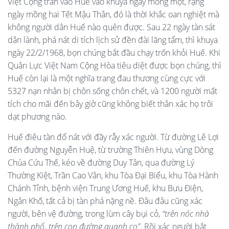
Việt Cộng tràn vào Huế vào khuya ngày mồng một, rạng
ngày mồng hai Tết Mậu Thân, đó là thời khắc oan nghiệt mà
không người dân Huế nào quên được. Sau 22 ngày tàn sát
dân lành, phá nát di tích lịch sử đền đài lăng tẩm, thì khuya
ngày 22/2/1968, bọn chúng bắt đầu chạy trốn khỏi Huế. Khi
Quân Lực Việt Nam Cộng Hòa tiêu diệt được bọn chúng, thì
Huế còn lại là một nghĩa trang đau thương cùng cực với
5327 nạn nhân bị chôn sống chôn chết, và 1200 người mất
tích cho mãi đến bây giờ cũng không biết thân xác họ trôi
dạt phương nào.
Huế điêu tàn đổ nát với đầy rẫy xác người. Từ đường Lê Lợi
đến đường Nguyễn Huệ, từ trường Thiên Hựu, vùng Dòng
Chúa Cứu Thế, kéo về đường Duy Tân, qua đường Lý
Thường Kiệt, Trần Cao Vân, khu Tòa Đại Biểu, khu Tòa Hành
Chánh Tỉnh, bệnh viện Trung Ương Huế, khu Bưu Điện,
Ngân Khố, tất cả bị tàn phá nặng nề. Đâu đâu cũng xác
người, bên vệ đường, trong lùm cây bụi cỏ,
“trên nóc nhà
thành phố, trên con đường quanh co”
. Rồi xác người bắt