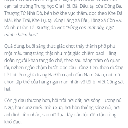
cạn, tại trường Trung học Gia Hội, Bãi Dâu, tại cửa Đông Ba,
Thượng Tứ Nhà Đồ, bên bờ khe vực thẳm, dọc theo Khe Đá
Mài, Khe Trái, Khe Lụ, tại vùng Lăng Xá Bàu, Lăng xá Cồn v.v.
Và như Trần Tế Xương đã viết: “
Bừng con mắt dậy, ngỡ
mình chiêm bao”.
Quả đúng, buổi sáng thức giấc chợt thấy thành phố phủ
một màu tang trắng, thật như một giấc chiêm bao! Hằng
đoàn người khăn tang áo chế, theo sau hằng trăm cỗ quan
tài, nghẹn ngào chậm bước dọc cầu Tràng Tiền, theo đường
Lê Lợi lên nghĩa trang Ba Đồn cạnh đàn Nam Giao, nơi mồ
chôn tập thể của hàng ngàn nạn nhân vô tội bị Việt Cộng sát
hại.
Còn gì đau thương hơn, hỡi trời hỡi đất, hỡi sông Hương núi
Ngự, hỡi cung miếu triều xưa, hỡi hồn thiêng sống núi, hỡi
anh linh tiền nhân, sao nỡ đọa dày dân tộc đến tận cùng
khổ đau.