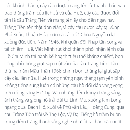
Lúc khánh thành, cây cầu được mang tên là Thành Thái. Sau
bao thăng trầm của lịch sử và của Huế, cây cầu được đổi
tên là cầu Tràng Tiền và mang tên ấy cho đến ngày nay.
Tràng Tiền tên thật đơn giản, vì cây cầu được xây tại vùng
Phú Xuân, Thuận Hóa, nơi mà các đời Chúa Nguyễn đặt
xưởng đúc tiền. Năm 1946, khi quân đội Pháp tấn công và
tái chiếm Huế, Việt Minh rút khỏi thành phố, nhận lệnh của
Hồ Chí Minh thi hành kế hoạch “tiêu thổ kháng chiến”, bọn
cộng phỉ chúng giựt sập một vài của cầu Tràng Tiền. Lần
thứ hai năm Mậu Thân 1968 chính bọn chúng lại giựt sập
cây cầu lần nữa. Huế trong những ngày tháng tạm yên bình
không tiếng súng luôn có những câu hò đối đáp vang vọng
trên dòng sông Hương. Vào những đêm khuya trăng sáng,
ánh trăng và giọng hò trải dài từ Linh Mụ, xuống Kim Long,
ngang qua Bạch Hổ, xuôi về Phú văn Lâu, Hoàng Cung, qua
cầu Tràng Tiền trôi về Thọ Lộc, Vỹ Dạ. Tiếng hò trầm buồn
trong đêm trăng thanh vắng nghe như lời ta thán não nuột.