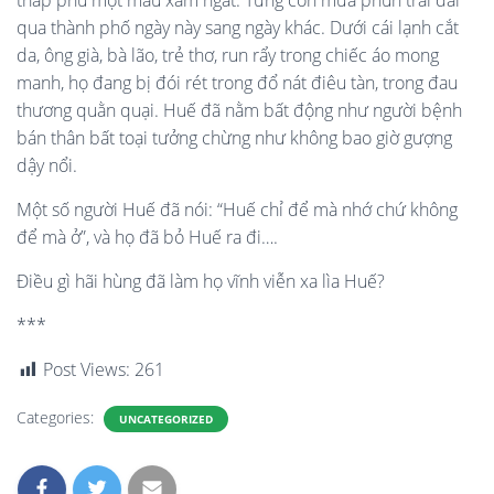
thấp phủ một màu xám ngắt. Từng cơn mưa phùn trải dài
qua thành phố ngày này sang ngày khác. Dưới cái lạnh cắt
da, ông già, bà lão, trẻ thơ, run rẩy trong chiếc áo mong
manh, họ đang bị đói rét trong đổ nát điêu tàn, trong đau
thương quằn quại. Huế đã nằm bất động như người bệnh
bán thân bất toại tưởng chừng như không bao giờ gượng
dậy nổi.
Một số người Huế đã nói: “Huế chỉ để mà nhớ chứ không
để mà ở”, và họ đã bỏ Huế ra đi….
Điều gì hãi hùng đã làm họ vĩnh viễn xa lìa Huế?
***
Post Views:
261
Categories:
UNCATEGORIZED