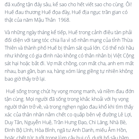
đã xuống tận đáy sâu, kể sao cho hết viết sao cho cùng. Ôi!
Huế đau thương Huế đọa đày, Huế địa ngục trần gian có
thật của năm Mậu Thân 1968.
Và những ngày tháng kể tiếp, Huế trong cảnh điêu tàn phải
đối diện với tang tóc chia lìa vì số nhân mạng của tỉnh Thừa
Thiên và thành phố Huế bị thảm sát quá lớn. Có thể nói hầu
như không có gia đinh nào không có thân nhân bị Việt Cộng
sát hại hoặc bắt đi. Vợ mất chồng, con mất cha, anh em mất
nhau, bạn gần, bạn xa, hàng xóm láng giềng tự nhiên không
bao giờ thấy trở lại.
Huế sống trong chút hy vọng mong manh, và niềm đau đớn
tận cùng. Mọi người đã sống trong khắc khoải với hy vọng
người thân trở về, và trong nghẹn ngào đau khổ khi tìm thấy
xác của thân nhân nằm chết co quắp bên vệ đường Lê Lợi,
Duy Tân, Nguyễn Huệ, Trần Hưng Đạo, Chi Lăng, Nhà Bè,
Đinh Bộ Lĩnh, Hòa Bình, ngã tư Anh Danh, miếu Âm Hồn,
hoặc chết tức tưởi trong lùm cây bụi cỏ, dưới hố sâu hầm