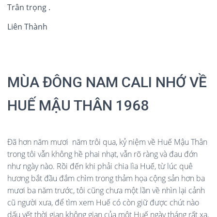
Trân trọng .
Liên Thành
MÙA ĐÔNG NAM CALI NHỚ VỀ
HUẾ MẬU THÂN 1968
Đã hơn năm mươi năm trôi qua, kỷ niệm về Huế Mậu Thân
trong tôi vẫn không hề phai nhạt, vẫn rõ ràng và đau đớn
như ngày nào. Rồi đến khi phải chia lìa Huế, từ lúc quê
hương bắt đầu đắm chìm trong thảm họa cộng sản hơn ba
mươi ba năm trước, tôi cũng chưa một lần về nhìn lại cảnh
cũ người xưa, để tìm xem Huế có còn giữ được chút nào
dấu vết thời gian không gian của một Huế ngày tháng rất xa,