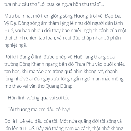
tựa như câu thơ “Lối xưa xe ngựa hồn thu thảo”…
Mưa bụi nhạt mờ trên giòng sông Hương, trôi về Đập Đá,
Vỹ Dạ. Dòng sông âm thầm lặng lẽ như đời người dân lành
Huế, với bao nhiêu đổi thay bao nhiêu nghịch cảnh của một
thời chính chiến tao loạn, vẫn cúi đầu chấp nhận số phận
nghiệt ngã.
Rồi khi đang ở lính được phép về Huế, lang thang qua
trường Đồng Khánh ngang bến đò Thừa Phủ vào buổi chiều
tan học, khi mà “Áo em trắng quá nhìn không ra”, chạnh
lòng nhớ về ai đó ngày xưa, lòng ngẩn ngơ, man mác mộng
mơ theo vài vần thơ Quang Dũng:
Hồn lính vương qua vài sợi tóc
Tôi thương mà em đâu có hay!
Đó là Huế yêu dấu của tôi. Một nửa quãng đời tôi sống và
lớn lên từ Huế. Bây giờ tháng năm xa cách, thật nhớ không