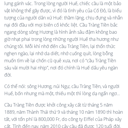
lưng gánh vác. Trong lòng người Huế, chiếc cầu là một bảo
vật không thể gãy được, vì đó là tình yêu của Cố Đô, là biểu
tượng của người dân xứ Huế: thầm lặng, chịu đựng và nhẫn
nại đối đầu với mọi biến cố khốc liệt. Cầu Tràng Tiền bắc
ngang dòng sông Hương là hình ảnh sâu đậm không bao
giờ nhạt phai trong lòng những người Huế tha hương như
chúng tôi. Mỗi khí nhớ đến cầu Tràng Tiền, lại thổn thức
nghẹn ngào, lại nhớ da diết, nhớ cuống quít, lòng bỗng
muốn tìm về lại chốn cũ quê xưa, nơi có “cầu Tràng Tiền
sáu vài mười hai nhịp”, nơi đó chính là Huế dấu yêu ngàn
đời.
Có thể nói: sông Hương, núi Ngự, cầu Tràng Tiền, và người
Huế, bốn nhưng mà một, thiếu một thì lòng dạ ngẩn ngơ…
Cầu Tràng Tiền được khởi công xây cất từ tháng 5 năm
1889, năm Thành Thái thứ 9 và tháng 10 năm 1890 thì hoàn
tất, với tổn phí là 800,000 Fr, do công ty Eiffel của Pháp xây
cất. Tính đến nay, năm 2010 cây cầu đã được 120 tuổi đời.