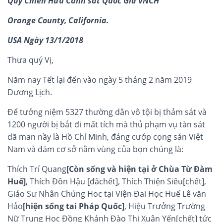
Quý Chiến Hữu Cảnh sát Quốc Gia VNCH
Orange County, California.
USA
Ngày 13/1/2018
Thưa quý Vị,
Năm nay Tết lại đến vào ngày 5 tháng 2 năm 2019
Dương Lịch.
Để tưởng niệm 5327 thường dân vô tội bị thảm sát và
1200 người bị bắt đi mất tích mà thủ phạm vụ tàn sát
dã man nầy là Hồ Chí Minh, đảng cướp cọng sản Việt
Nam và đám cơ sở nằm vùng của bọn chúng là:
Thích Trí Quang
[Còn sống và hiện tại ở Chùa Từ Đàm
Huế]
, Thích Đôn Hậu [đãchết], Thích Thiện Siêu[chết],
Giáo Sư Nhân Chủng Hoc tại VIện Đai Học Huế Lê văn
Hảo
[hiện sống tai Pháp Quốc]
, Hiệu Trưởng Trường
Nữ Trung Hoc Đồng Khánh Đào Thị Xuân Yến[chết] tức