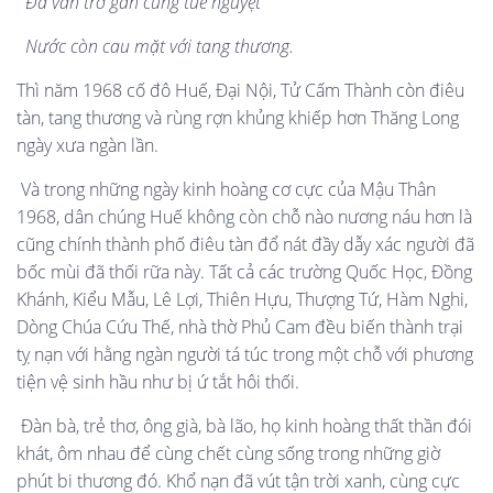
Đá vẫn trơ gan cùng tuế nguyệt
Nước còn cau mặt với tang thương.
Thì năm 1968 cố đô Huế, Đại Nội, Tử Cấm Thành còn điêu
tàn, tang thương và rùng rợn khủng khiếp hơn Thăng Long
ngày xưa ngàn lần.
Và trong những ngày kinh hoàng cơ cực của Mậu Thân
1968, dân chúng Huế không còn chỗ nào nương náu hơn là
cũng chính thành phố điêu tàn đổ nát đầy dẫy xác người đã
bốc mùi đã thối rữa này. Tất cả các trường Quốc Học, Đồng
Khánh, Kiểu Mẫu, Lê Lợi, Thiên Hựu, Thượng Tứ, Hàm Nghi,
Dòng Chúa Cứu Thế, nhà thờ Phủ Cam đều biến thành trại
tỵ nạn với hằng ngàn người tá túc trong một chỗ với phương
tiện vệ sinh hầu như bị ứ tắt hôi thối.
Đàn bà, trẻ thơ, ông già, bà lão, họ kinh hoàng thất thần đói
khát, ôm nhau để cùng chết cùng sống trong những giờ
phút bi thương đó. Khổ nạn đã vút tận trời xanh, cùng cực