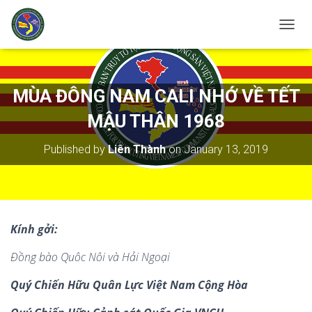
T
O
G
G
L
MÙA ĐÔNG NAM CALI NHỚ VỀ TẾT
E
N
MẬU THÂN 1968
A
V
Published by
Liên Thành
on
January 13, 2019
I
G
A
T
I
O
Kính gởi:
N
Đồng bào Quôc Nôi và Hải Ngoại
Quý Chiến Hữu Quân Lực Việt Nam Cộng Hòa