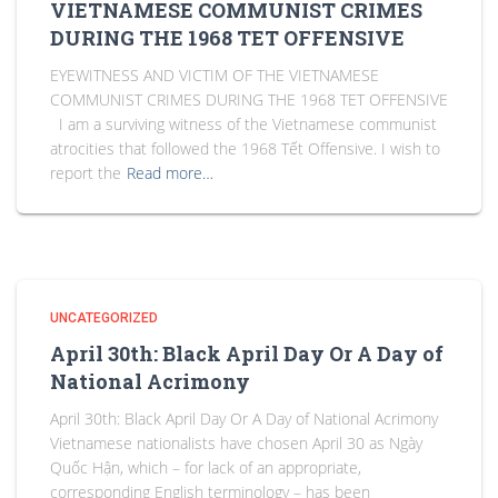
VIETNAMESE COMMUNIST CRIMES
DURING THE 1968 TET OFFENSIVE
EYEWITNESS AND VICTIM OF THE VIETNAMESE
COMMUNIST CRIMES DURING THE 1968 TET OFFENSIVE
I am a surviving witness of the Vietnamese communist
atrocities that followed the 1968 Tết Offensive. I wish to
report the
Read more…
UNCATEGORIZED
April 30th: Black April Day Or A Day of
National Acrimony
April 30th: Black April Day Or A Day of National Acrimony
Vietnamese nationalists have chosen April 30 as Ngày
Quốc Hận, which – for lack of an appropriate,
corresponding English terminology – has been