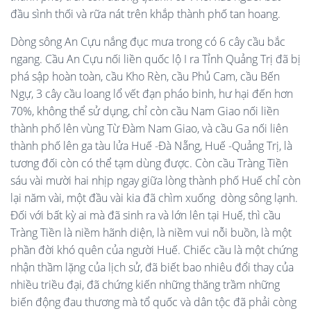
đầu sình thối và rữa nát trên khắp thành phố tan hoang.
Dòng sông An Cựu nắng đục mưa trong có 6 cây cầu bắc
ngang. Cầu An Cựu nối liền quốc lộ I ra Tỉnh Quảng Trị đã bị
phá sập hoàn toàn, cầu Kho Rèn, cầu Phủ Cam, cầu Bến
Ngự, 3 cây cầu loang lổ vết đạn pháo binh, hư hại đến hơn
70%, không thể sử dụng, chỉ còn cầu Nam Giao nối liền
thành phố lên vùng Từ Đàm Nam Giao, và cầu Ga nối liên
thành phố lên ga tàu lửa Huế -Đà Nẵng, Huế -Quảng Trị, là
tương đối còn có thể tạm dùng được. Còn cầu Tràng Tiền
sáu vài mười hai nhịp ngay giữa lòng thành phố Huế chỉ còn
lại năm vài, một đầu vài kia đã chìm xuống dòng sông lạnh.
Đối với bất kỳ ai mà đã sinh ra và lớn lên tại Huế, thì cầu
Tràng Tiền là niềm hãnh diện, là niềm vui nỗi buồn, là một
phần đời khó quên của người Huế. Chiếc cầu là một chứng
nhận thầm lặng của lịch sử, đã biết bao nhiêu đổi thay của
nhiều triều đại, đã chứng kiến những thăng trầm những
biến động đau thương mà tổ quốc và dân tộc đã phải còng