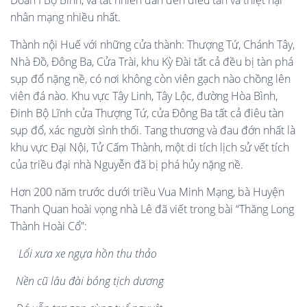
Đoàn I Bộ Binh, và tất nhiên dẫn đến điêu tàn và thiệt hại
nhân mạng nhiều nhất.
Thành nội Huế với những cửa thành: Thượng Tứ, Chánh Tây,
Nhà Đồ, Đông Ba, Cửa Trài, khu Kỳ Đài tất cả đều bị tàn phá
sụp đổ nặng nề, có nơi không còn viên gạch nào chồng lên
viên đá nào. Khu vực Tây Linh, Tây Lộc, đường Hòa Bình,
Đinh Bộ Lĩnh cửa Thượng Tứ, cửa Đông Ba tất cả điêu tàn
sụp đổ, xác người sình thối. Tang thương và đau đớn nhất là
khu vực Đại Nội, Tử Cấm Thành, một di tích lịch sử vết tích
của triều đại nhà Nguyễn đã bị phá hủy nặng nề.
Hơn 200 năm trước dưới triều Vua Minh Mạng, bà Huyện
Thanh Quan hoài vọng nhà Lê đã viết trong bài “Thăng Long
Thành Hoài Cổ”:
Lối xưa xe ngựa hồn thu thảo
Nền cũ lâu đài bóng tịch dương