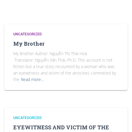
UNCATEGORIZED
My Brother
My Brother Author: Nguyễn Thị Thái Hoà
Translator: Nguyễn Văn Thái, Ph.D. This account is not
fiction but a true story recounted by a woman who was
an eyewitness and victim of the atrocities committed by
the
Read more…
UNCATEGORIZED
EYEWITNESS AND VICTIM OF THE