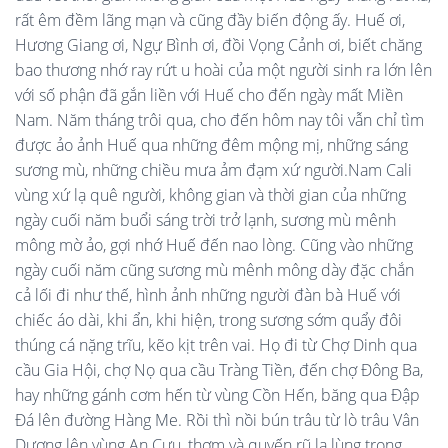
rất êm đềm lãng mạn và cũng đầy biến động ấy. Huế ơi,
Hương Giang ơi, Ngự Bình ơi, đồi Vọng Cảnh ơi, biết chăng
bao thương nhớ ray rứt u hoài của một người sinh ra lớn lên
với số phận đã gắn liền với Huế cho đến ngày mất Miền
Nam. Năm tháng trôi qua, cho đến hôm nay tôi vẫn chỉ tìm
được ảo ảnh Huế qua những đêm mộng mị, những sáng
sương mù, những chiều mưa ảm đạm xứ người.Nam Cali
vùng xứ lạ quê người, không gian và thời gian của những
ngày cuối năm buổi sáng trời trở lạnh, sương mù mênh
mông mờ ảo, gợi nhớ Huế đến nao lòng. Cũng vào những
ngày cuối năm cũng sương mù mênh mông dày đặc chắn
cả lối đi như thế, hình ảnh những người đàn bà Huế với
chiếc áo dài, khi ẩn, khi hiện, trong sương sớm quẩy đôi
thúng cá nặng trĩu, kẽo kịt trên vai. Họ đi từ Chợ Dinh qua
cầu Gia Hội, chợ Nọ qua cầu Tràng Tiền, đến chợ Đông Ba,
hay những gánh cơm hến từ vùng Cồn Hến, băng qua Đập
Đá lên đường Hàng Me. Rồi thì nồi bún trâu từ lò trâu Vân
Dương lên vùng An Cựu, thơm và quyến rũ lạ lùng trong