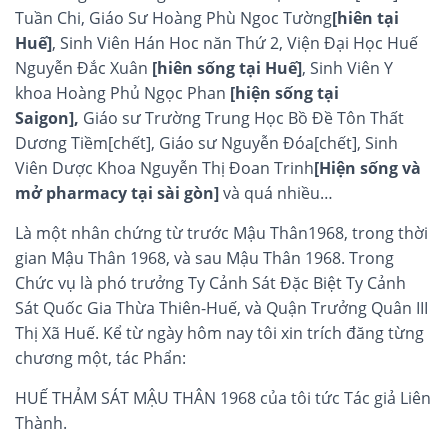
Tuần Chi, Giáo Sư Hoàng Phù Ngoc Tường
[hiên tại
Huế]
, Sinh Viên Hán Hoc năn Thứ 2, Viện Đại Học Huế
Nguyễn Đắc Xuân
[hiên sống tại Huế]
, Sinh Viên Y
khoa Hoàng Phủ Ngọc Phan
[hiện sống tại
Saigon],
Giáo sư Trường Trung Học Bồ Đề Tôn Thất
Dương Tiềm[chết], Giáo sư Nguyễn Đóa[chết], Sinh
Viên Dược Khoa Nguyễn Thị Đoan Trinh
[Hiện sống và
mở pharmacy tại sài gòn]
và quá nhiều…
Là một nhân chứng từ trước Mậu Thân1968, trong thời
gian Mậu Thân 1968, và sau Mậu Thân 1968. Trong
Chức vụ là phó trưởng Ty Cảnh Sát Đặc Biệt Ty Cảnh
Sát Quốc Gia Thừa Thiên-Huế, và Quận Trưởng Quân III
Thị Xã Huế. Kể từ ngày hôm nay tôi xin trích đăng từng
chương một, tác Phẩn:
HUẾ THẢM SÁT MẬU THÂN 1968 của tôi tức Tác giả Liên
Thành.