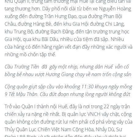
Khu Quận II, trung tâm thương mại Huế lại càng điêu tàn và
tang thương hơn. Dãy phố nối dài từ bến xe Nguyễn Hoàng
xuống đến đường Trần Hưng Đạo, qua đường Phan Bội
Châu, đường Hàng Bè, đến khu Gia Hội đường Chi Lăng,
khu Trung Bộ, đường Bạch Đằng, đến tận trường trung học
Gia Hội, qua khu Bãi Dâu, nhiều cửa tiệm đã sập. Nhiều
cửa hàng có đến hằng ngàn vết đạn đầy những xác người và
những mồ chôn tập thể.
Cầu Trường Tiền đã gãy một nhịp, nhưng dân Huế vẫn cố
bồng bế nhau vượt Hương Giang chạy về nam trốn cộng sản
Cộng quân giựt sập cầu vào khoảng 11:30 khuya ngày mồng
9 Tết Mậu Thân. Cầu đứt đoạn nhưng lòng người không đứt
Trở vào Quận I thành nội Huế, đây là nơi trong 22 ngày trận
chiến xảy ra nặng nề nhất. Bị quân lực VNCH vây chặt, cộng
quân không còn đường rút lui nên phải cố phá vòng vây của
Thủy Quân Lục Chiến Việt Nam Cộng Hòa, Nhảy Dù, Sư