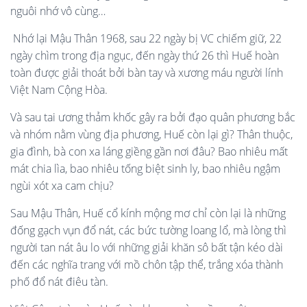
nguôi nhớ vô cùng…
Nhớ lại Mậu Thân 1968, sau 22 ngày bị VC chiếm giữ, 22
ngày chìm trong địa ngục, đến ngày thứ 26 thì Huế hoàn
toàn được giải thoát bởi bàn tay và xương máu người lính
Việt Nam Cộng Hòa.
Và sau tai ương thảm khốc gây ra bởi đạo quân phương bắc
và nhóm nằm vùng địa phương, Huế còn lại gì? Thân thuộc,
gia đình, bà con xa láng giềng gần nơi đâu? Bao nhiêu mất
mát chia lìa, bao nhiêu tống biệt sinh ly, bao nhiêu ngậm
ngùi xót xa cam chịu?
Sau Mậu Thân, Huế cổ kính mộng mơ chỉ còn lại là những
đống gạch vụn đổ nát, các bức tường loang lổ, mà lòng thì
người tan nát âu lo với những giải khăn sô bất tận kéo dài
đến các nghĩa trang với mồ chôn tập thể, trắng xóa thành
phố đổ nát điêu tàn.