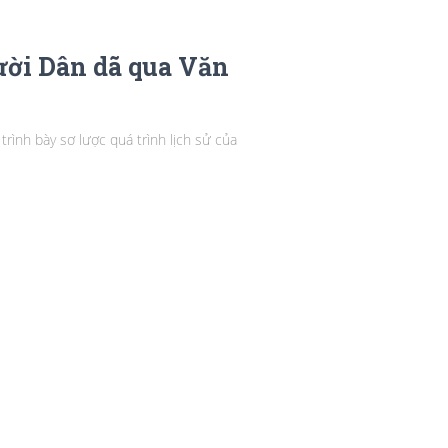
ười Dân dã qua Văn
ình bày sơ lược quá trình lịch sử của