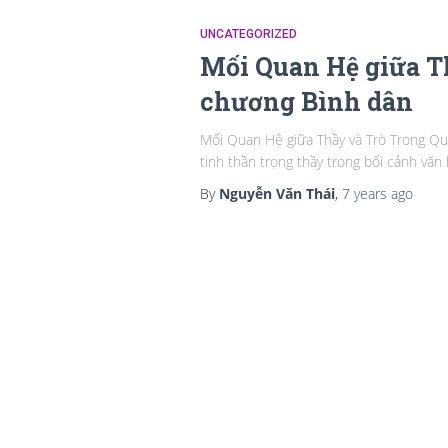
UNCATEGORIZED
Mối Quan Hệ giữa T
chương Bình dân
Mối Quan Hệ giữa Thầy và Trò Trong Qua
tinh thần trọng thầy trong bối cảnh vă
By
Nguyễn Văn Thái
,
7 years
ago