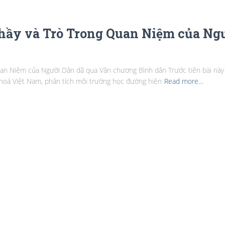
hầy và Trò Trong Quan Niệm của Ng
n Niệm của Người Dân dã qua Văn chương Bình dân Trước tiên bài này tr
n hoá Việt Nam, phân tích môi trường học đường hiện
Read more…