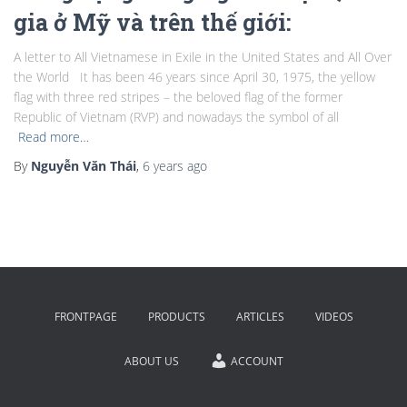
gia ở Mỹ và trên thế giới:
A letter to All Vietnamese in Exile in the United States and All Over
the World It has been 46 years since April 30, 1975, the yellow
flag with three red stripes – the beloved flag of the former
Republic of Vietnam (RVP) and nowadays the symbol of all
Read more…
By
Nguyễn Văn Thái
,
6 years
ago
FRONTPAGE
PRODUCTS
ARTICLES
VIDEOS
ABOUT US
ACCOUNT