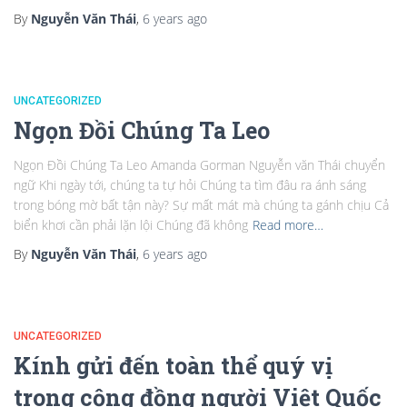
By
Nguyễn Văn Thái
,
6 years
ago
UNCATEGORIZED
Ngọn Đồi Chúng Ta Leo
Ngọn Đồi Chúng Ta Leo Amanda Gorman Nguyễn văn Thái chuyển
ngữ Khi ngày tới, chúng ta tự hỏi Chúng ta tìm đâu ra ánh sáng
trong bóng mờ bất tận này? Sự mất mát mà chúng ta gánh chịu Cả
biển khơi cần phải lặn lội Chúng đã không
Read more…
By
Nguyễn Văn Thái
,
6 years
ago
UNCATEGORIZED
Kính gửi đến toàn thể quý vị
trong cộng đồng người Việt Quốc