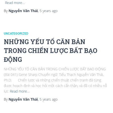
Read more…
By
Nguyễn Văn Thái
,
5 years
ago
UNCATEGORIZED
NHỮNG YẾU TỐ CĂN BẢN
TRONG CHIẾN LƯỢC BẤT BẠO
ĐỘNG
NHỮNG YẾU TỐ CĂN BẢN TRONG CHIẾN LƯỢC BẤT BẠO ĐỘNG
(Bài 041) Gene Sharp Chuyển ngữ: Tiểu Thạch Nguyễn Văn Thái,
Ph.D. Chiến lược và những chiến thuật chiến tranh đã từng
được hoạch định và học hỏi một cách cẩn thận, và đã có nhiều nỗ
lực
Read more…
By
Nguyễn Văn Thái
,
5 years
ago