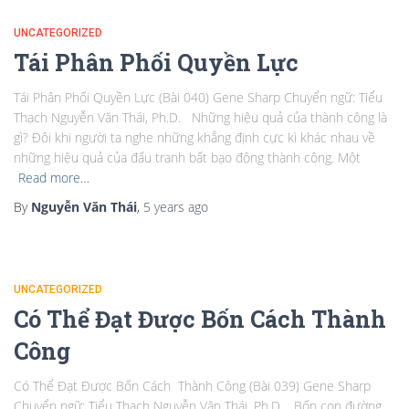
UNCATEGORIZED
Tái Phân Phối Quyền Lực
Tái Phân Phối Quyền Lực (Bài 040) Gene Sharp Chuyển ngữ: Tiểu
Thạch Nguyễn Văn Thái, Ph.D. Những hiệu quả của thành công là
gì? Đôi khi người ta nghe những khẳng định cực kì khác nhau về
những hiệu quả của đấu tranh bất bạo động thành công. Một
Read more…
By
Nguyễn Văn Thái
,
5 years
ago
UNCATEGORIZED
Có Thể Đạt Được Bốn Cách Thành
Công
Có Thể Đạt Được Bốn Cách Thành Công (Bài 039) Gene Sharp
Chuyển ngữ: Tiểu Thạch Nguyễn Văn Thái, Ph.D. Bốn con đường