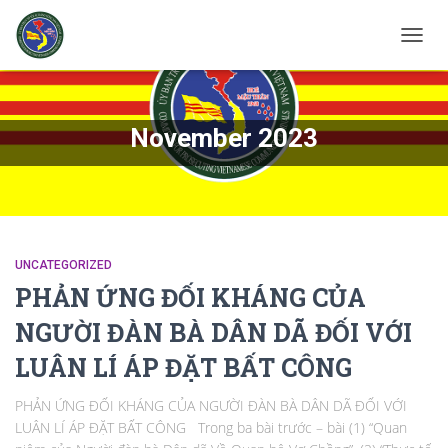
TOGG
NAVIG
November 2023
UNCATEGORIZED
PHẢN ỨNG ĐỐI KHÁNG CỦA
NGƯỜI ĐÀN BÀ DÂN DÃ ĐỐI VỚI
LUÂN LÍ ÁP ĐẶT BẤT CÔNG
PHẢN ỨNG ĐỐI KHÁNG CỦA NGƯỜI ĐÀN BÀ DÂN DÃ ĐỐI VỚI
LUÂN LÍ ÁP ĐẶT BẤT CÔNG Trong ba bài trước – bài (1) “Quan