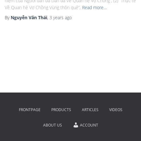
niệm của Người đàn bà Dân dã Về Quan hệ Vợ Chồng”, (2) “Thực tế
Về Quan hệ Vợ Chồng Vùng thôn quê”,
Read more…
By
Nguyễn Văn Thái
,
3 years
ago
FRONTPAGE
PRODUCTS
ARTICLES
VIDEOS
ABOUT US
ACCOUNT