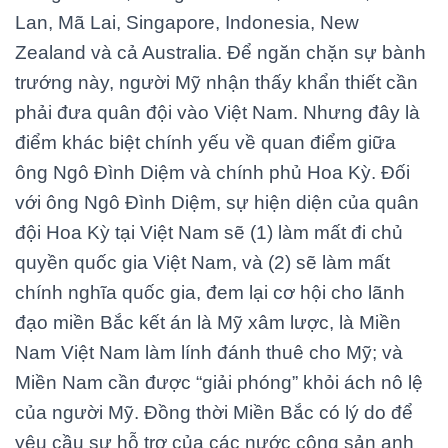
Lan, Mã Lai, Singapore, Indonesia, New
Zealand và cả Australia. Để ngăn chặn sự bành
trướng này, người Mỹ nhận thấy khẩn thiết cần
phải đưa quân đội vào Việt Nam. Nhưng đây là
điểm khác biệt chính yếu về quan điểm giữa
ông Ngô Đình Diệm và chính phủ Hoa Kỳ. Đối
với ông Ngô Đình Diệm, sự hiện diện của quân
đội Hoa Kỳ tại Việt Nam sẽ (1) làm mất đi chủ
quyền quốc gia Việt Nam, và (2) sẽ làm mất
chính nghĩa quốc gia, đem lại cơ hội cho lãnh
đạo miền Bắc kết án là Mỹ xâm lược, là Miền
Nam Việt Nam làm lính đánh thuê cho Mỹ; và
Miền Nam cần được “giải phóng” khỏi ách nô lệ
của người Mỹ. Đồng thời Miền Bắc có lý do để
yêu cầu sự hỗ trợ của các nước cộng sản anh