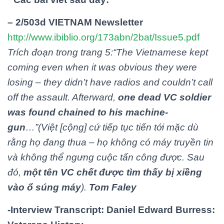
– 2/503d VIETNAM Newsletter
http://www.ibiblio.org/173abn/2bat/Issue5.pdf
Trích đoạn trong trang 5:
“The Vietnamese kept
coming even when it was obvious they were
losing – they didn’t have radios and couldn’t call
off the assault. Afterward,
one dead VC soldier
was found chained to his machine-
gun
…
”
(Việt [cộng] cứ tiếp tục tiến tới mặc dù
rằng họ đang thua – họ không có máy truyền tin
và không thể ngưng cuộc tấn công được. Sau
đó,
một tên VC chết được tìm thấy bị xiềng
vào ổ súng máy
).
Tom Faley
-Interview Transcript: Daniel Edward Burress: