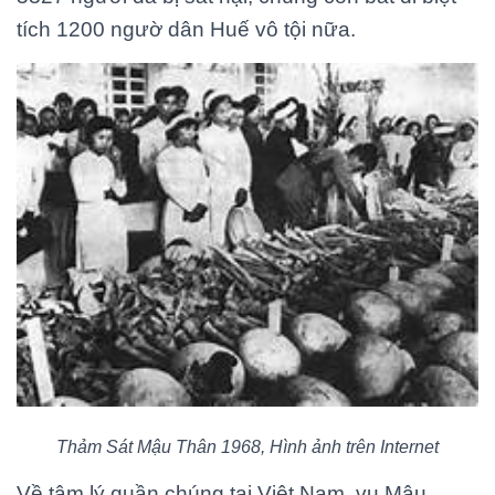
tích 1200 ngườ dân Huế vô tội nữa.
Thảm Sát Mậu Thân 1968, Hình ảnh trên Internet
Về tâm lý quần chúng tại Việt Nam, vụ Mậu