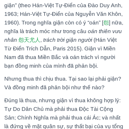
giận” (theo Hán-Việt Tự-Điển của Đào Duy Anh,
1963; Hán-Việt Tự-Điển của Nguyễn Văn Khôn,
1960). Trong nghĩa giận còn có ý “oán” [
怨
] nữa,
nghĩa là trách móc như trong câu
oán thiên vưu
nhân
怨
天
尤
人
,
trách trời giận người
(Hán Việt
Từ Điển Trích Dẫn, Paris 2015). Giận vì Miền
Nam đã thua Miền Bắc và oán trách vì người
bạn đồng minh của mình đã phản bội.
Nhưng thua thì chịu thua. Tại sao lại phải giận?
Và đồng minh đã phản bội như thế nào?
Đúng là thua, nhưng giận vì thua không hợp lý:
Tự Do Dân Chủ mà phải thua Độc Tài Cộng
Sản; Chính Nghĩa mà phải thua cái Ác; và nhất
là đứng về mặt quân sự, sự thất bại của vụ tổng