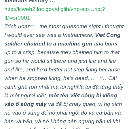
Veterans History …
http://lcweb2.loc.gov/diglib/vhp-sto…ript?
ID=sr0001
Trích đoạn:
“
…the most gruesome sight I thought
I would ever see was a Vietnamese,
Viet Cong
soldier chained to a machine gun
and burnt
up to a crisp, because they chained him to that
gun so he would sit there and just fire and fire
and fire, and he’d better not stop firing because
when he stopped firing, he’s dead, …
” (“…Cái
cảnh ghê rợn nhất mà tôi nghĩ là tôi đã từng thấy
là một người Việt,
một tên Việt cộng bị xiềng
vào ổ súng máy
và đã bị cháy queo, vì họ xích
nó vào ổ súng để nó phải ngồi đó và cứ bắn và
bắn và bắn, và nó không nên ngưng bắn vì khi