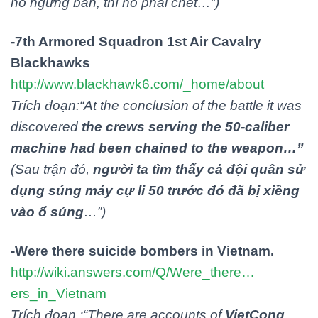
nó ngưng bắn, thì nó phải chết…”)
-7th Armored Squadron 1st Air Cavalry
Blackhawks
http://www.blackhawk6.com/_home/about
Trích đoạn:
“
At the conclusion of the battle it was
discovered
the crews serving the 50-caliber
machine had been chained to the weapon…
”
(Sau trận đó,
người ta tìm thấy cả đội quân sử
dụng súng máy cự li 50 trước đó đã bị xiềng
vào ổ súng
…”)
-Were there suicide bombers in Vietnam.
http://wiki.answers.com/Q/Were_there…
ers_in_Vietnam
Trích đoạn :
“
There are accounts of
VietCong