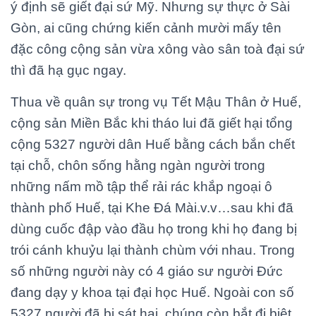
ý định sẽ giết đại sứ Mỹ. Nhưng sự thực ở Sài
Gòn, ai cũng chứng kiến cảnh mười mấy tên
đặc công cộng sản vừa xông vào sân toà đại sứ
thì đã hạ gục ngay.
Thua về quân sự trong vụ Tết Mậu Thân ở Huế,
cộng sản Miền Bắc khi tháo lui đã giết hại tổng
cộng 5327 người dân Huế bằng cách bắn chết
tại chỗ, chôn sống hằng ngàn người trong
những nấm mồ tập thể rải rác khắp ngoại ô
thành phố Huế, tại Khe Đá Mài.v.v…sau khi đã
dùng cuốc đập vào đầu họ trong khi họ đang bị
trói cánh khuỷu lại thành chùm với nhau. Trong
số những người này có 4 giáo sư người Đức
đang dạy y khoa tại đại học Huế. Ngoài con số
5327 người đã bị sát hại, chúng còn bắt đi biệt