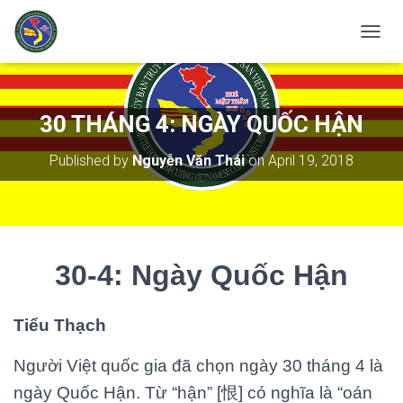
T
O
G
G
L
30 THÁNG 4: NGÀY QUỐC HẬN
E
N
Published by
Nguyễn Văn Thái
on
April 19, 2018
A
V
I
G
A
T
30-4: Ngày Quốc Hận
I
O
N
Tiểu Thạch
Người Việt quốc gia đã chọn ngày 30 tháng 4 là
ngày Quốc Hận. Từ “hận” [恨] có nghĩa là “oán