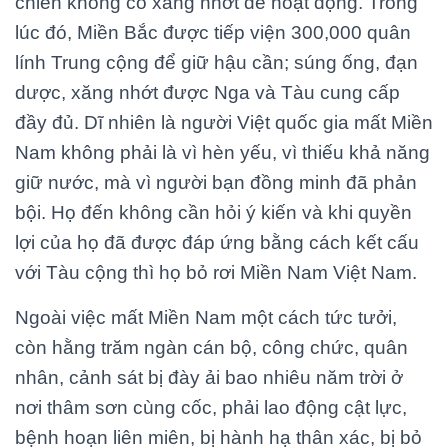
chiến không có xăng nhớt để hoạt động. Trong
lúc đó, Miền Bắc được tiếp viện 300,000 quân
lính Trung cộng để giữ hậu cần; súng ống, đạn
dược, xăng nhớt được Nga và Tàu cung cấp
đầy đủ. Dĩ nhiên là người Việt quốc gia mất Miền
Nam không phải là vì hèn yếu, vì thiếu khả năng
giữ nước, mà vì người bạn đồng minh đã phản
bội. Họ đến không cần hỏi ý kiến và khi quyền
lợi của họ đã được đáp ứng bằng cách kết cấu
với Tàu cộng thì họ bỏ rơi Miền Nam Việt Nam.
Ngoài việc mất Miền Nam một cách tức tưởi,
còn hằng trăm ngàn cán bộ, công chức, quân
nhân, cảnh sát bị đày ải bao nhiêu năm trời ở
nơi thâm sơn cùng cốc, phải lao động cật lực,
bệnh hoạn liên miên, bị hành hạ thân xác, bị bỏ