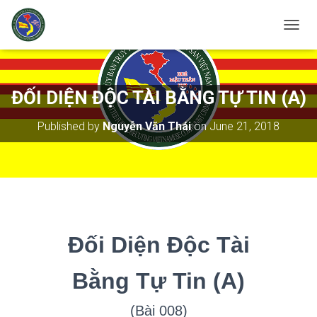
T
O
G
G
L
ĐỐI DIỆN ĐỘC TÀI BẰNG TỰ TIN (A)
E
N
Published by
Nguyễn Văn Thái
on
June 21, 2018
A
V
I
G
A
T
I
O
N
Đối Diện Độc Tài
Bằng Tự Tin
(A)
(Bài 008)