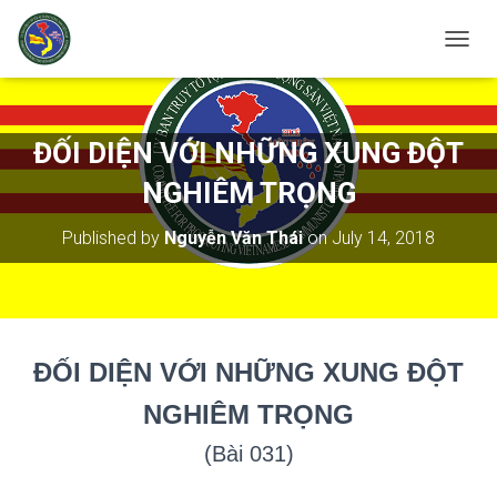
T
O
G
G
L
ĐỐI DIỆN VỚI NHỮNG XUNG ĐỘT
E
N
NGHIÊM TRỌNG
A
V
Published by
Nguyễn Văn Thái
on
July 14, 2018
I
G
A
T
I
O
ĐỐI DIỆN VỚI NHỮNG XUNG ĐỘT
N
NGHIÊM TRỌNG
(Bài 031)