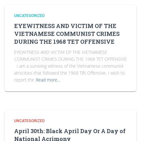
UNCATEGORIZED
EYEWITNESS AND VICTIM OF THE
VIETNAMESE COMMUNIST CRIMES
DURING THE 1968 TET OFFENSIVE
EYEWITNESS AND VICTIM OF THE VIETNAMESE
COMMUNIST CRIMES DURING THE 1968 TET OFFENSIVE
I am a surviving witness of the Vietnamese communist
atrocities that followed the 1968 Tết Offensive. I wish to
report the
Read more…
UNCATEGORIZED
April 30th: Black April Day Or A Day of
National Acrimony