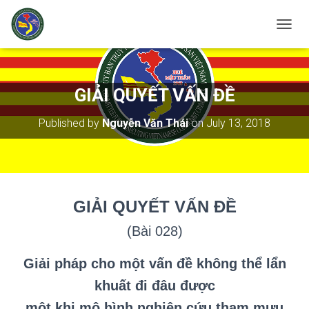
T
O
G
G
L
GIẢI QUYẾT VẤN ĐỀ
E
N
Published by
Nguyễn Văn Thái
on
July 13, 2018
A
V
I
G
A
T
GIẢI QUY
Ế
T VẤN ĐỀ
I
O
(Bài 028)
N
Giải pháp cho một vấn đề không thể lẩn
khuất đi đâu được
một khi mô hình nghiên cứu tham mưu