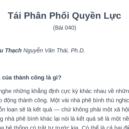
Tái Phân Ph
ố
i Quy
ề
n L
ự
c
(Bài 040)
ểu Thạch
Nguyễn Văn Thái, Ph.D.
 của thành công là gì?
a nghe những khẳng định cực kỳ khác nhau về nhữn
o động thành công. Một vài nhà phê bình thù nghị
ỗn loạn sẽ là kết quả — chứ không phải một xã hộ
 nhà phê bình khác lại nói là kết quả sẽ là một nề
a hệ thống có trật tự trước kia. Có thể là cả hai đ