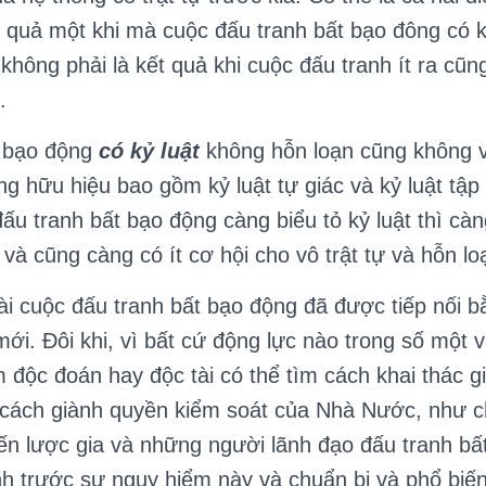
t quả một khi mà cuộc đấu tranh bất bạo đông có kỷ
 không phải là kết quả khi cuộc đấu tranh ít ra cũ
.
 bạo động
có
kỷ luật
không hỗn loạn cũng không v
ng hữu hiệu bao gồm kỷ luật tự giác và kỷ luật tập
đấu tranh bất bạo động càng biểu tỏ kỷ luật thì cà
và cũng càng có ít cơ hội cho vô trật tự và hỗn lo
cuộc đấu tranh bất bạo động đã được tiếp nối bằ
mới. Đôi khi, vì bất cứ động lực nào trong số một v
 độc đoán hay độc tài có thể tìm cách khai thác g
 cách giành quyền kiểm soát của Nhà Nước, như c
ến lược gia và những người lãnh đạo đấu tranh bấ
h trước sự nguy hiểm này và chuẩn bị và phổ biế