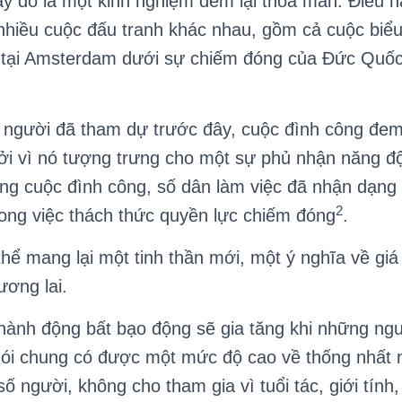
y đó là một kinh nghiệm đem lại thoả mãn. Điều 
ừ nhiều cuộc đấu tranh khác nhau, gồm cả cuộc biểu
 tại Amsterdam dưới sự chiếm đóng của Đức Quốc
gười đã tham dự trước đây, cuộc đình công đem
ởi vì nó tượng trưng cho một sự phủ nhận năng đ
g cuộc đình công, số dân làm việc đã nhận dạng
2
ong việc thách thức quyền lực chiếm đóng
.
mang lại một tinh thần mới, một ý nghĩa về giá t
ương lai.
nh động bất bạo động sẽ gia tăng khi những ngư
nói chung có được một mức độ cao về thống nhất 
ố người, không cho tham gia vì tuổi tác, giới tính,