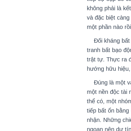
không phải là kế
và đặc biệt càng
một phần nào rồi
Đối kháng bất
tranh bất bạo độ
trật tự. Thực ra 
hướng hữu hiệu, 
Đúng là một vài 
một nền độc tài 
thể có, một nhóm
tiếp bất ổn bằng
nhận. Những chi
ngoan nên dự tín