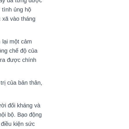
này đã từng được
 tình ủng hộ
 xã vào tháng
 lại một cảm
ộng chế độ của
 ra được chính
rị của bản thân,
ời đối kháng và
nội bộ. Bạo động
 điều kiện sức