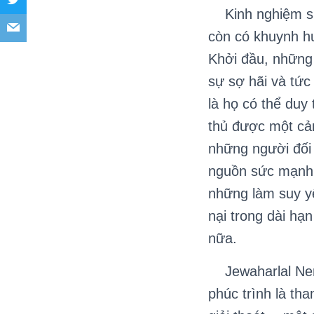
Kinh nghiệm sử 
còn có khuynh h
Khởi đầu, những 
sự sợ hãi và tức
là họ có thể duy
thủ được một cảm
những người đối 
nguồn sức mạnh 
những làm suy y
nại trong dài hạ
nữa.
Jewaharlal Nerh
phúc trình là th