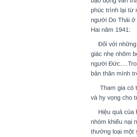
bạo động vẫn thấ
phúc trình lại t
người Do Thái ở
Hai năm 1941:
Đối với những n
giác nhẹ nhõm b
người Đức….Tron
bản thân mình tr
Tham gia có thể 
và hy vọng cho t
Hiệu quả của hà
nhóm khiếu nại 
thường loại một s