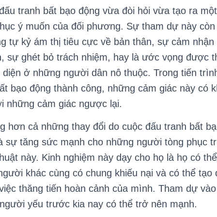
 tranh bất bạo động vừa đòi hỏi vừa tạo ra mộ
phục ý muốn của đối phương. Sự tham dự này còn 
ững tự kỷ ám thị tiêu cực về bản thân, sự cảm nhận 
 sự ghét bỏ trách nhiệm, hay là ước vọng được th
 diện ở những người dân nô thuộc. Trong tiến trì
bất bạo động thành công, những cảm giác này có
i những cảm giác ngược lại.
hơn cả những thay đổi do cuộc đấu tranh bất bạ
là sự tăng sức mạnh cho những người tòng phục t
thuật này. Kinh nghiệm này dạy cho họ là họ có t
gười khác cùng có chung khiếu nại và có thể tạo
 việc thăng tiến hoàn cảnh của mình. Tham dự vào
người yếu trước kia nay có thể trở nên mạnh.