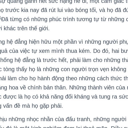
sự quẳng gánh hết sức nặng nề đi, một cảm giác t
ọ trước kia nay đã rút lui vào bóng tối, và họ đã 
1
Đã từng có những phúc trình tương tự từ những 
 khác trên thế giới.
hệ đẳng hiện hữu một phần vì những người phụ
quả của việc tự xem mình thua kém. Do đó, hai b
hống hệ đẳng là trước hết, phải làm cho những th
 tòng thấy họ là những con người trọn vẹn không
phải làm cho họ hành động theo những cách thức th
ăng hoa về chính bản thân. Những thành viên của
c được là họ có khả năng đối kháng và tung ra s
g vấn đề mà họ gặp phải.
u những nhọc nhằn của đấu tranh, những người 