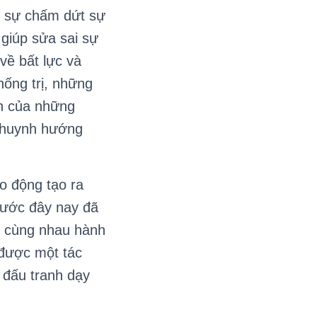
t sự chấm dứt sự
giúp sửa sai sự
về bất lực và
ống trị, những
nh của những
 khuynh hướng
o động tạo ra
rước đây nay đã
hể cùng nhau hành
 được một tác
 đấu tranh dạy