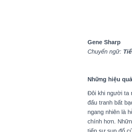
Gene Sharp
Chuyển ngữ:
Ti
Những hiệu quả
Đôi khi người t
đấu tranh bất bạ
ngang nhiên là h
chính hơn. Những
tiếp sự sụp đổ củ