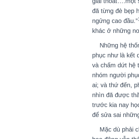
giải thoát….một 
đã từng đè bẹp h
ngửng cao đầu.”
khác ở những nơi
Những hệ thống 
phục như là kết 
và chấm dứt hệ t
nhóm người phục
ai; và thứ đến, 
nhìn đã được th
trước kia nay họ
để sửa sai nhữn
Mặc dù phải chị