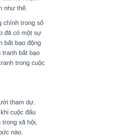
n như thế.
 chính trong số
ợp đã có một sự
nh bất bạo động
 tranh bất bạo
tranh trong cuộc
ười tham dự.
khi cuộc đấu
 trong xã hội,
bức nào.