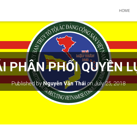
HOME
ÁI PHÂN PHỐI QUYỀN L
Published by
Nguyễn Văn Thái
on
July 25, 2018