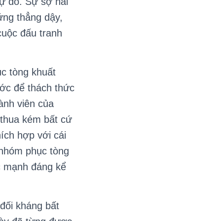
ự do. Sự sợ hãi
đứng thẳng dậy,
cuộc đấu tranh
c tòng khuất
ước để thách thức
ành viên của
 thua kém bất cứ
ích hợp với cái
 nhóm phục tòng
ức mạnh đáng kể
đối kháng bất