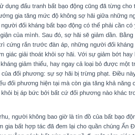
dụng đấu tranh bất bạo động cũng đã từng cho t
ướng gia tăng mức độ không sợ hãi giữa những ng
người đối kháng bất bạo động có thể phải cần có 
 giận của mình. Sau đó, sợ hãi sẽ giảm dần. Bằn
 trì cứng rắn trước đàn áp, những người đối kháng
 giác giải thoát khỏi sợ hãi. Với sự giảm bớt hay 
kháng giảm thiểu, hay ngay cả loại bỏ được một 
của đối phương: sự sợ hãi bị trừng phạt. Điều nà
ếu đối phương hiện tại mà còn gia tăng khả năng 
n khỏi bị áp bức bởi bất cứ đối phương nào khác tr
u, người không bao giờ là tín đồ của bất bạo độ
am gia bất hợp tác đã đem lại cho quần chúng Ấn 