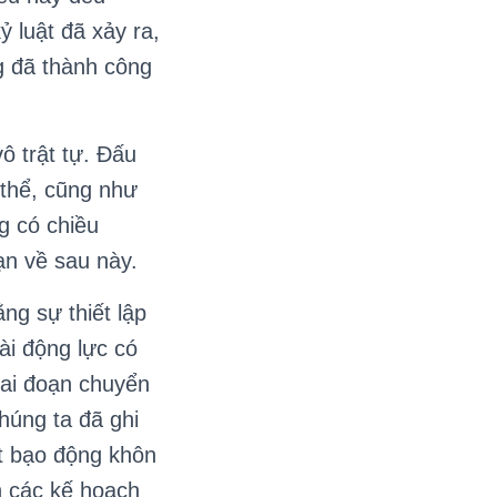
 luật đã xảy ra,
ng đã thành công
ô trật tự. Đấu
 thể, cũng như
ng có chiều
ạn về sau này.
ng sự thiết lập
ài động lực có
iai đoạn chuyển
húng ta đã ghi
t bạo động khôn
n các kế hoạch