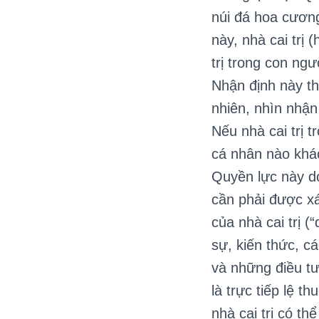
núi đá hoa cương
này, nhà cai trị
trị trong con ng
Nhận định này t
nhiên, nhìn nhậ
Nếu nhà cai trị 
cá nhân nào khác,
Quyền lực này do
cần phải được xá
của nhà cai trị 
sự, kiến thức, c
và những điều tư
là trực tiếp lệ 
nhà cai trị có t