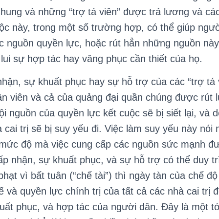
hung và những “trợ tá viên” được trả lương và cá
uộc này, trong một số trường hợp, có thể giúp ngư
c nguồn quyền lực, hoặc rút hẳn những nguồn này
 lui sự hợp tác hay vâng phục cần thiết của họ.
n, sự khuất phục hay sự hỗ trợ của các “trợ tá 
n viên và cả của quảng đại quần chúng được rút l
ội nguồn của quyền lực kết cuộc sẽ bị siết lại, và 
cai trị sẽ bị suy yếu đi. Việc làm suy yếu này nói
i mức độ mà việc cung cấp các nguồn sức mạnh đượ
hấp nhận, sự khuất phục, và sự hỗ trợ có thể duy t
 phạt vì bất tuân (“chế tài”) thì ngày tàn của chế đ
ế và quyền lực chính trị của tất cả các nhà cai trị 
uất phục, và hợp tác của người dân. Đây là một t