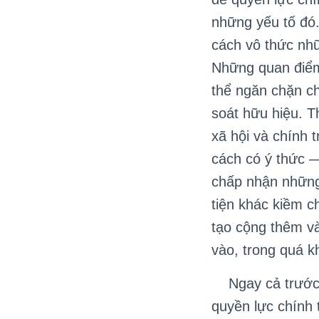
những yếu tố đó.
cách vô thức nhữ
Những quan điểm 
thể ngăn chặn ch
soát hữu hiệu. T
xã hội và chính t
cách có ý thức —
chấp nhận những
tiện khác kiềm c
tạo cộng thêm v
vào, trong quá k
Ngay cả trước k
quyền lực chính 