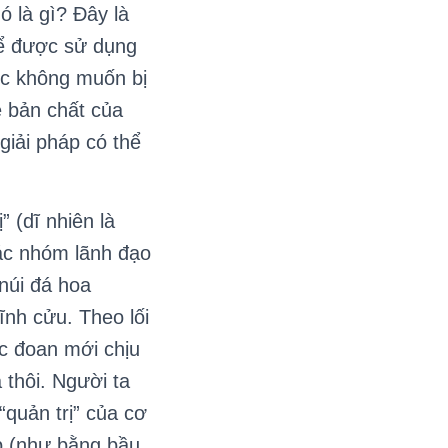
ó là gì? Đây là
hể được sử dụng
ực không muốn bị
ề bản chất của
giải pháp có thể
 (dĩ nhiên là
ác nhóm lãnh đạo
núi đá hoa
ĩnh cửu. Theo lối
c đoan mới chịu
 thôi. Người ta
“quản trị” của cơ
p (như bằng bầu