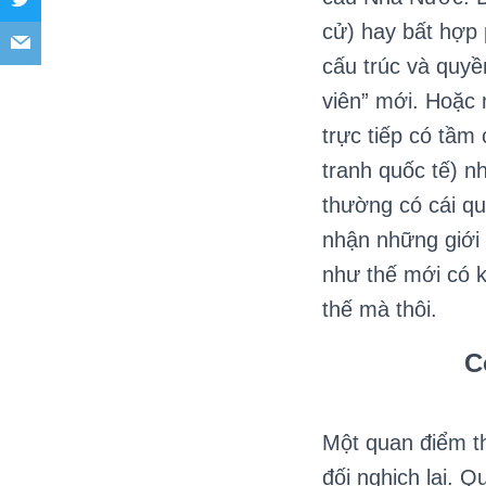
cử) hay bất hợp
cấu trúc và quyề
viên” mới. Hoặc 
trực tiếp có tầm
tranh quốc tế) n
thường có cái qu
nhận những giới 
như thế mới có 
thế mà thôi.
C
Một quan điểm th
đối nghịch lại. 