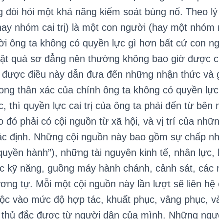
 đòi hỏi một khả năng kiểm soát bùng nổ. Theo lý 
 (hay nhóm cai trị) là một con người (hay một nhóm
ười ông ta không có quyền lực gì hơn bất cứ con n
hật quá sơ đẳng nên thường không bao giờ được c
n được điều này dẫn đưa đến những nhận thức và g
trong thân xác của chính ông ta không có quyền lực
 thì quyền lực cai trị của ông ta phải đến từ bên 
 đó phải có cội nguồn từ xã hội, và vị trí của nhữ
c định. Những cội nguồn này bao gồm sự chấp nhậ
(“quyền hành”), những tài nguyên kinh tế, nhân lực
ác kỹ năng, guồng máy hành chánh, cảnh sát, các n
ơng tự. Mỗi một cội nguồn này lần lượt sẽ liên hệ 
thuộc vào mức độ hợp tác, khuất phục, vâng phục, 
hể thủ đắc được từ người dân của mình. Những ng