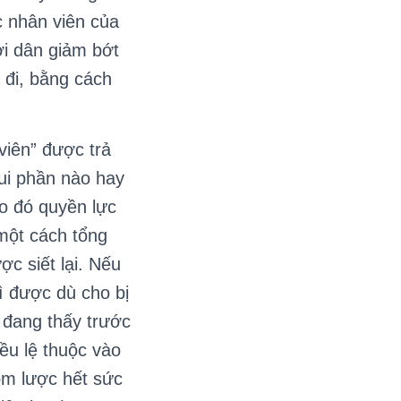
c nhân viên của
ời dân giảm bớt
 đi, bằng cách
viên” được trả
ui phần nào hay
do đó quyền lực
 một cách tổng
c siết lại. Nếu
rì được dù cho bị
ộ đang thấy trước
đều lệ thuộc vào
óm lược hết sức