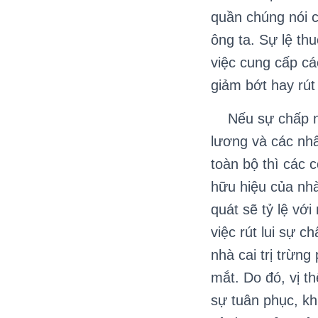
quần chúng nói c
ông ta. Sự lệ th
việc cung cấp cá
giảm bớt hay rút
Nếu sự chấp nhậ
lương và các nhâ
toàn bộ thì các c
hữu hiệu của nhà 
quát sẽ tỷ lệ vớ
việc rút lui sự c
nhà cai trị trừng
mắt. Do đó, vị th
sự tuân phục, kh