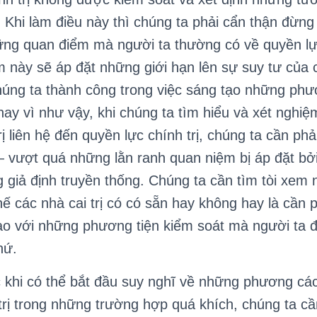
 Khi làm điều này thì chúng ta phải cẩn thận đừn
ng quan điểm mà người ta thường có về quyền lực
này sẽ áp đặt những giới hạn lên sự suy tư của c
úng ta thành công trong việc sáng tạo những phư
hay vì như vậy, khi chúng ta tìm hiểu và xét nghi
rị liên hệ đến quyền lực chính trị, chúng ta cần p
 vượt quá những lằn ranh quan niệm bị áp đặt bở
 giả định truyền thống. Chúng ta cần tìm tòi xe
hế các nhà cai trị có có sẵn hay không hay là cần
ào với những phương tiện kiểm soát mà người ta đ
hứ.
hi có thể bắt đầu suy nghĩ về những phương cá
trị trong những trường hợp quá khích, chúng ta cầ