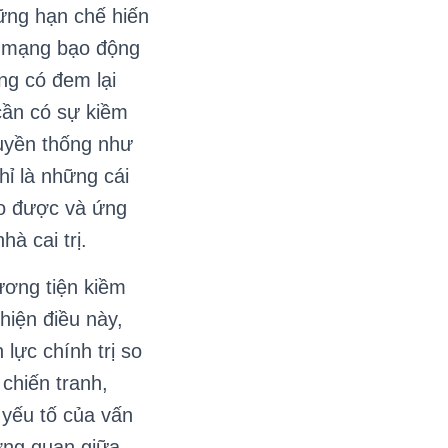
ững hạn chế hiến
ch mạng bạo động
ng có đem lại
cần có sự kiềm
ruyền thống như
ỉ là những cái
cho được và ứng
à cai trị.
ơng tiện kiềm
hiện điều này,
lực chính trị so
chiến tranh,
 yếu tố của vấn
ơng quan giữa