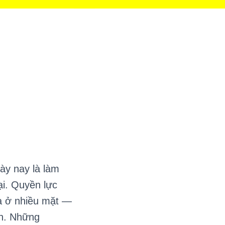
ày nay là làm
i. Quyền lực
a ở nhiều mặt —
nh. Những