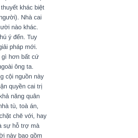
thuyết khác biệt
 người). Nhà cai
gười nào khác.
hú ý đến. Tuy
iải pháp mới.
 gì hơn bất cứ
ngoài ông ta.
ng cội nguồn này
n quyền cai trị
, khả năng quân
hà tù, toà án,
chặt chẽ với, hay
và sự hỗ trợ mà
ười này bao gồm