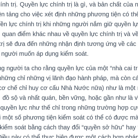
nh trị. Quyền lực chính trị là gì, và bản chất của n
n tảng cho việc xét định những phương tiện có t
ền lực chính trị khi những người nắm giữ quyền l
quan điểm khác nhau về quyền lực chính trị và v
trị sẽ đưa đến những nhận định tương ứng về các 
g người muốn áp dụng kiểm soát.
ười ta cho rằng quyền lực của một “nhà cai trị”
hững chỉ những vị lãnh đạo hành pháp, mà còn c
 cơ chế chỉ huy cơ cấu Nhà Nước nữa) như là một 
 đồ sộ và nhất quán, bền vững, hoặc gần như là v
 quyền lực như thế chỉ trong những trường hợp cự
i một số phương tiện kiểm soát có thể có được mà
 kiểm soát bằng cách thay đổi “quyền sở hữu” hay 
iều này có thể thực hiện được một cách hợp phá