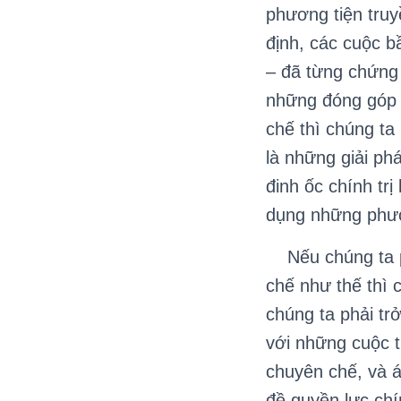
phương tiện tru
định, các cuộc b
– đã từng chứng 
những đóng góp 
chế thì chúng ta
là những giải ph
đinh ốc chính trị
dụng những phươn
Nếu chúng ta ph
chế như thế thì 
chúng ta phải tr
với những cuộc t
chuyên chế, và á
đề quyền lực chí