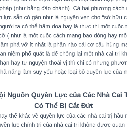
 pháp (như bằng đảo chánh). Cả hai phương cách n
n lực sẵn có gần như là nguyên vẹn cho “sở hữu ch
người ta có thể hăm doạ hay là thực thi một cuộc
 cỡ ( như là một cuộc cách mạng bạo động hay mộ
hằm phá vỡ ít nhất là phần nào cái cơ cấu hùng m
an niệm phổ quát là để chống lại một nhà cai trị
hạn hay tự nguyện thoái vị thì chỉ có những phươn
khả năng làm suy yếu hoặc loại bỏ quyền lực của 
ội Nguồn Quyền Lực của Các Nhà Cai T
Có Thể Bị Cắt Đứt
ay thế khác về quyền lực của các nhà cai trị hầu 
Quyền lực chính trị của nhà cai trị không được quan