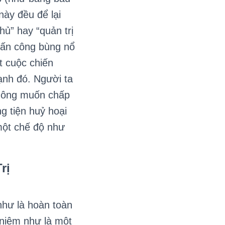
ày đều để lại
ủ” hay “quản trị
 tấn công bùng nổ
t cuộc chiến
ạnh đó. Người ta
 không muốn chấp
g tiện huỷ hoại
một chế độ như
rị
như là hoàn toàn
 niệm như là một