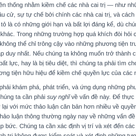
yền thống nhằm kiềm chế các nhà cai trị — như nh
ầu cử, sự tự chế bởi chính các nhà cai trị, và cá
tỏ là có những giới hạn và bất lợi đáng kể, dù chú
khác. Trong những trường hợp quá khích đòi hỏi 
 không thể chỉ trông cậy vào những phương tiện t
áp duy nhất. Nếu chúng ta không muốn trở thành ch
 bất lực, hay là bị tiêu diệt, thì chúng ta phải tìm 
g tiện hữu hiệu để kiềm chế quyền lực của các nh
ải khám phá, phát triển, và ứng dụng những phư
chúng ta cần phải
suy nghĩ
về vấn đề này. Để thực 
ở lại với mức thảo luận căn bản hơn nhiều về quyền 
hảo luận thông thường ngày nay về những vấn đề 
p bức. Chúng ta cần xác định vị trí và xét đến các
nh trị không được kiểm soát và xét định những tư