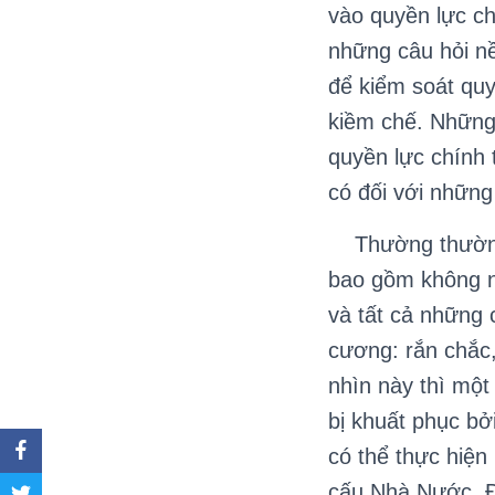
vào quyền lực chí
những câu hỏi nề
để kiểm soát quy
kiềm chế. Những 
quyền lực chính 
có đối với nhữn
Thường thường ng
bao gồm không n
và tất cả những
cương: rắn chắc,
nhìn này thì một
bị khuất phục bở
có thể thực hiện
cấu Nhà Nước. Đ