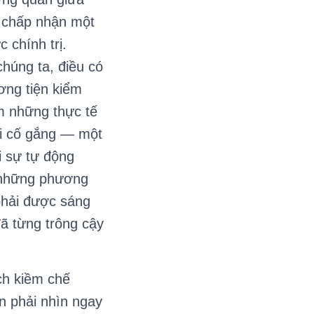
g chấp nhận một
 chính trị.
húng ta, điều có
ơng tiện kiểm
ệm những thực tế
hải cố gắng — một
i sự tự động
m những phương
 phải được sáng
ã từng trông cậy
ch kiềm chế
n phải nhìn ngay