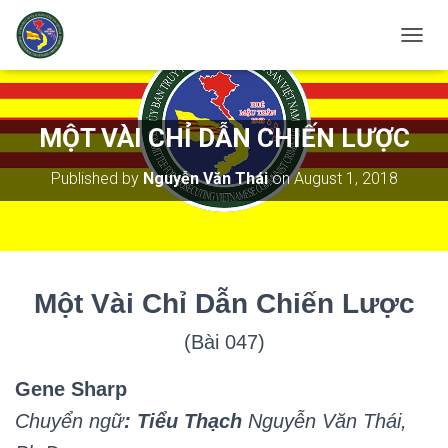
T
O
G
G
L
MỘT VÀI CHỈ DẪN CHIẾN LƯỢC
E
N
Published by
Nguyễn Văn Thái
on
August 1, 2018
A
V
I
G
A
T
M
ộ
t Vài Chỉ D
ẫ
n Chi
ế
n Lư
ợ
c
I
O
N
(Bài 047)
Gene Sharp
Chuyển ngữ
: Tiểu Thạch
Nguyễn Văn Thái,