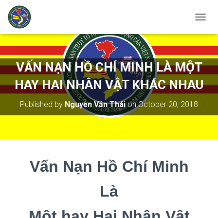
T
O
G
G
L
VẤN NẠN HỒ CHÍ MINH LÀ MỘT
E
N
HAY HAI NHÂN VẬT KHÁC NHAU
A
V
Published by
Nguyễn Văn Thái
on
October 20, 2018
I
G
A
T
I
O
Vấn Nạn Hồ Chí Minh
N
Là
Một hay Hai Nhân Vật