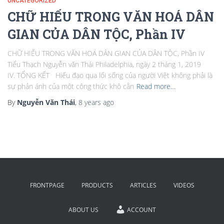
UNCATEGORIZED
CHỮ HIẾU TRONG VĂN HOÁ DÂN
GIAN CỦA DÂN TỘC, Phần IV
CHỮ HIẾU TRONG VĂN HOÁ DÂN GIAN CỦA DÂN TỘC, Phần IV
Tiểu Thạch Nguyễn văn Thái Philadelphia, ngày 2 tháng 1, 2019
IV. TỔNG KẾT Hiếu đạo qua lối sống của người Việt không phải là
sự phản ánh của một công thức khô cằn
Read more…
By
Nguyễn Văn Thái
,
8 years
ago
FRONTPAGE
PRODUCTS
ARTICLES
VIDEOS
ABOUT US
ACCOUNT