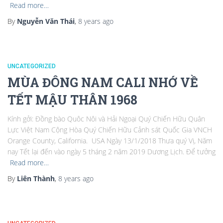
Read more…
By
Nguyễn Văn Thái
,
8 years
ago
UNCATEGORIZED
MÙA ĐÔNG NAM CALI NHỚ VỀ
TẾT MẬU THÂN 1968
Kính gởi: Đồng bào Quôc Nôi và Hải Ngoại Quý Chiến Hữu Quân
Lực Việt Nam Cộng Hòa Quý Chiến Hữu Cảnh sát Quốc Gia VNCH
Orange County, California. USA Ngày 13/1/2018 Thưa quý Vị, Năm
nay Tết lại đến vào ngày 5 tháng 2 năm 2019 Dương Lịch. Để tưởng
Read more…
By
Liên Thành
,
8 years
ago