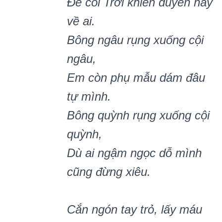
Để coi Trời khiến duyên này
về ai.
Bông ngâu rụng xuống cội
ngâu,
Em còn phụ mẫu dám đâu
tự mình.
Bông quỳnh rụng xuống cội
quỳnh,
Dù ai ngậm ngọc dỗ mình
cũng đừng xiêu.
Cắn ngón tay trỏ, lấy máu