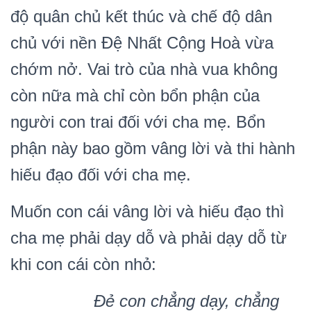
độ quân chủ kết thúc và chế độ dân
chủ với nền Đệ Nhất Cộng Hoà vừa
chớm nở. Vai trò của nhà vua không
còn nữa mà chỉ còn bổn phận của
người con trai đối với cha mẹ. Bổn
phận này bao gồm vâng lời và thi hành
hiếu đạo đối với cha mẹ.
Muốn con cái vâng lời và hiếu đạo thì
cha mẹ phải dạy dỗ và phải dạy dỗ từ
khi con cái còn nhỏ:
Đ
ẻ
con ch
ẳ
ng d
ạ
y, ch
ẳ
ng