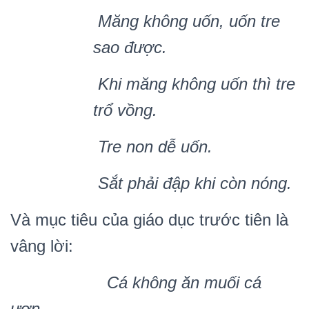
Mă
ng kh
ông u
ố
n, u
ố
n tre
sao đư
ợ
c.
Khi măng không u
ố
n thì tre
tr
ổ
v
ồ
ng.
Tre non d
ễ
u
ố
n.
S
ắ
t ph
ả
i đ
ậ
p khi cò
n n
ó
ng.
Và mục tiêu của giáo dục trước tiên là
vâng lời:
Cá không ăn mu
ố
i c
á
ươn,