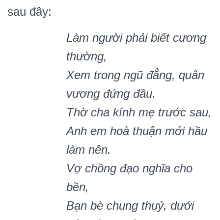
sau đây:
Làm người phải biết cương
thường,
Xem trong ngũ đẳ
ng, qu
â
n
v
ương đứng đầu.
Thờ cha kí
nh m
ẹ trước sau,
Anh em ho
à thuận mới hầu
làm nên.
Vợ chồng đạo nghĩa cho
bền,
Bạn bè chung thuỷ, dưới