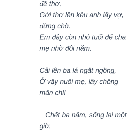
đề thơ,
Gởi thơ lên kêu anh lấy vợ,
đừng chờ.
Em đây còn nhỏ tuổi để cha
mẹ nhờ đôi năm.
Cải lên ba lá ngắt ngồng,
Ở vậy nuôi mẹ, lấy chồng
mần chi!
_
Chết ba năm, sống lại mộ
t
gi
ờ,