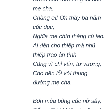
mẹ cha.
Chàng ơi! Ơn th
ầ
y ba năm
cúc dục,
Nghĩa mẹ chín tháng cù lao.
Ai đền cho thiếp mà nhủ
thiếp trao ân tình.
Cũng vì chỉ vấn, tơ vương,
Cho nên lỗi với thung
đường mẹ cha.
Bốn mùa bông cúc nở sây,