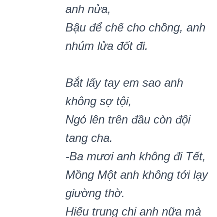
anh nửa,
Bậu để chế cho chồng, anh
nhúm lửa đốt đi.
Bắt lấy tay em sao anh
không sợ tội,
Ngó lên trên đầu còn đội
tang cha.
-Ba mươ
i anh kh
ông đi Tết,
Mồ
ng M
ộ
t anh kh
ông tới lạy
giường thờ.
Hiế
u trung chi anh n
ữa mà