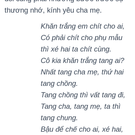
thương nhớ, kính yêu cha mẹ.
Khăn trắ
ng em ch
í
t cho ai,
C
ó
phả
i ch
í
t cho ph
ụ mẫu
th
ì
xé
hai ta ch
ít c
ù
ng.
Cô kia khăn trắng tang ai?
Nhất tang cha mẹ, thứ hai
tang chồng.
Tang chồng th
ì
vất tang đi,
Tang cha, tang m
ẹ, ta th
ì
tang chung.
Bậu để chế cho ai, xé hai,