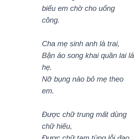
biể
u em ch
ờ
cho u
ổng
công.
Cha mẹ sinh anh là trai,
Bận áo song khai quần lai lá
hẹ.
Nỡ bụng nào bỏ mẹ theo
em.
Được chữ trung mất dùng
chữ hiếu,
Được chữ tam tùng lỗi đạo