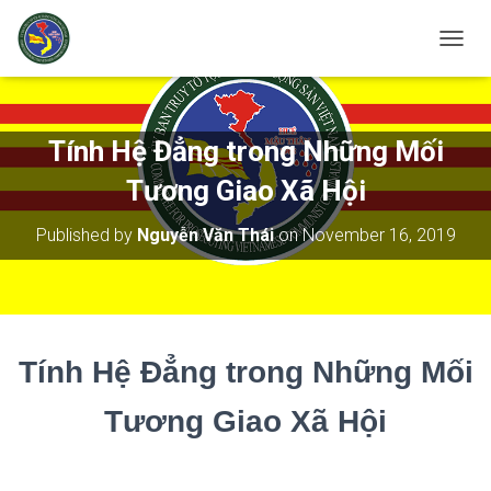
T
O
G
G
L
Tính Hệ Đẳng trong Những Mối
E
N
Tương Giao Xã Hội
A
V
Published by
Nguyễn Văn Thái
on
November 16, 2019
I
G
A
T
I
O
Tính Hệ Đẳng trong Những Mối
N
Tương Giao Xã Hội