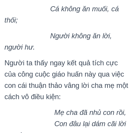
Cá không ăn mu
ố
i, cá
th
ố
i;
Ngư
ờ
i không ăn l
ờ
i,
ngư
ờ
i hư.
Người ta thấy ngay kết quả tích cực
của công cuộc giáo huấn này qua việc
con cái thuận thảo vâng lời cha mẹ một
cách vô điều kiện:
M
ẹ
cha đã nh
ủ
con r
ồ
i,
Con đâu l
ạ
i dám cãi l
ờ
i