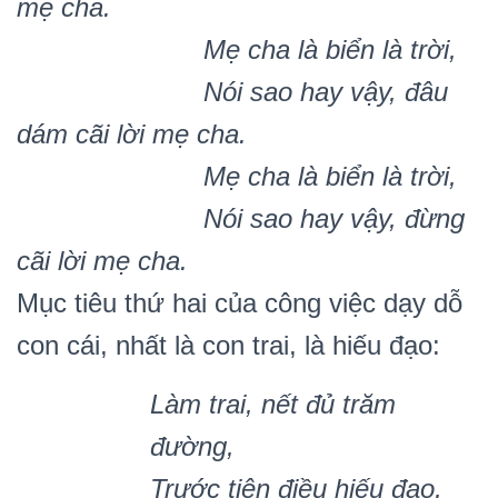
m
ẹ
cha.
M
ẹ
cha là bi
ể
n là tr
ờ
i,
Nói sao hay v
ậ
y, đâu
dám cãi l
ờ
i m
ẹ
cha.
M
ẹ
cha là bi
ể
n là tr
ờ
i,
Nói sao hay v
ậ
y, đ
ừ
ng
cãi l
ờ
i m
ẹ
cha
.
Mục tiêu thứ hai của công việc dạy dỗ
con cái, nhất là con trai, là hiếu đạo:
Làm trai, nết đủ trăm
đường,
Trước tiên điều hiếu đạo,