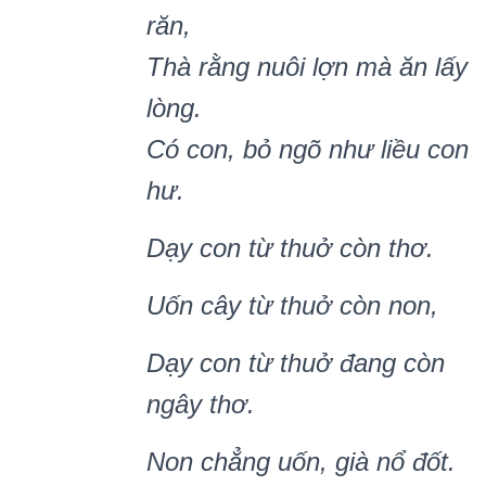
răn,
Thà r
ằ
ng nu
ôi l
ợ
n mà ă
n l
ấ
y
lòng.
C
ó
con, b
ỏ
ng
õ nh
ư li
ề
u con
h
ư.
D
ạ
y con t
ừ
thu
ở
còn thơ.
U
ố
n cây t
ừ
thu
ở
c
òn non,
D
ạ
y con t
ừ
thu
ở
đang c
ò
n
ngây thơ.
Non ch
ẳ
ng u
ố
n, gi
à n
ổ
đ
ố
t.