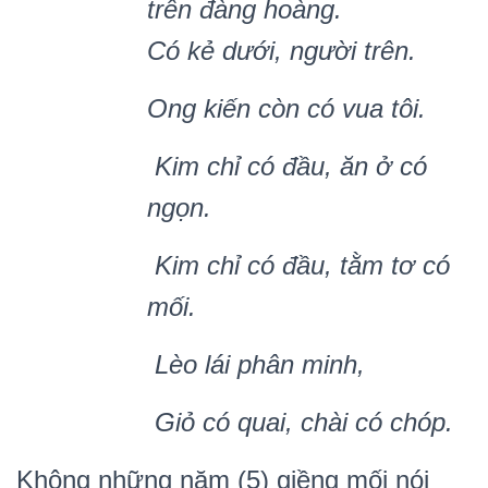
trên đàng hoàng.
C
ó
kẻ dướ
i, ng
ườ
i tr
ên.
Ong ki
ến c
ò
n c
ó
vua tô
i.
Kim ch
ỉ có đầu, ăn ở c
ó
ngọn.
Kim ch
ỉ có đầu, tằm tơ c
ó
mố
i.
Lè
o l
ái phâ
n minh,
Gi
ỏ c
ó
quai, chà
i c
ó
ch
ó
p.
Không những năm (5) giềng mối nói