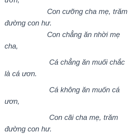
Con c
ư
ỡ
ng cha m
ẹ
, trăm
đư
ờ
ng con h
ư.
Con ch
ẳ
ng ă
n nh
ờ
i m
ẹ
cha,
C
á ch
ẳ
ng ăn mu
ố
i ch
ắ
c
là cá ươn.
Cá không ăn mu
ố
n cá
ươn,
Con cãi cha m
ẹ
, trăm
đư
ờ
ng con hư.