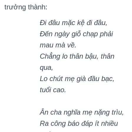
trưởng thành:
Đi đâu mặc kệ đi đâu,
Đến ng
à
y giỗ chạp phả
i
mau m
à
về.
Chẳng lo thân bậu, thân
qua
,
Lo chút mẹ già đầu bạc,
tuổi cao.
Ân cha nghĩa mẹ nặng trìu,
Ra công báo đáp ít nhiều