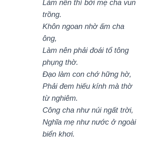
Làm nên thì bởi mẹ cha vun
trồng.
Khôn ngoan nhờ ấm cha
ông,
Làm nên phải đoái tổ tông
phụng thờ.
Đạo làm con chớ hững hờ,
Phải đ
e
m hiếu kính mà thờ
từ nghiêm.
Công cha như núi ngất trời,
Nghĩa mẹ như nước ở ngoài
biển khơi.