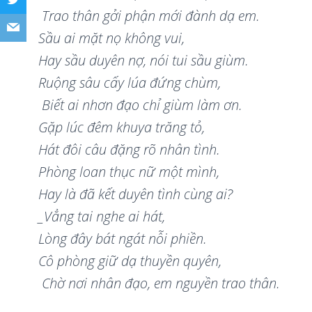
Trao thân gở
i ph
ận mới đà
nh d
ạ em.
Sầu ai mặt nọ không vui,
Hay sầu duyên nợ, nói tui sầu giùm.
Ruộng sâu cấy lúa đứng chùm,
Biết ai nhơn đạo chỉ giùm làm ơn.
Gặp lúc đêm khuya trăng tỏ,
Hát đôi câu đặng rõ nhân tình.
Phòng loan thục nữ một mình,
Hay là đã kết duyên tình cùng ai?
_Vẳng tai nghe ai hát,
Lòng đây bát ngát nỗi phiền.
Cô phòng giữ dạ thuyền quyên,
Chờ nơi nhân đạo, em nguyền trao thân.