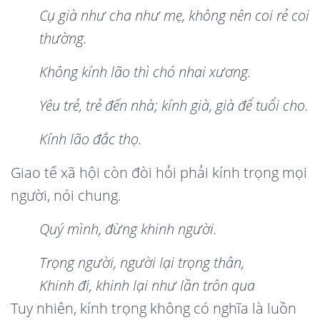
Cụ già
nh
ư
cha nh
ư mẹ, không nê
n coi r
ẻ coi
thường.
Khô
ng k
í
nh lã
o th
ì
ch
ó
nhai x
ương.
Yêu trẻ, trẻ đến nhà; kính già, già để tuổi cho.
Kí
nh lã
o đắc thọ.
Giao tế xã hội còn đòi hỏi phải kính trọng mọi
người, nói chung.
Quý mì
nh,
đừ
ng khinh ng
ười.
Trọng ngườ
i, ng
ười lạ
i tr
ọng thân,
Khinh
đi, khinh lạ
i nh
ư lần trô
n qua
Tuy nhiên, kính trọng không có nghĩa là luồn