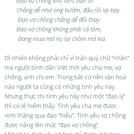
Đạ
o v
ợ chồ
ng kh
ó
lắ
m
,
bạn ơi!
Chẳ
ng d
ễ
nh
ư ong bướm
,
đậu rồi lại bay.
Đạ
o v
ợ chồng chẳ
ng d
ễ đổi thay
.
Đạ
o v
ợ chồ
ng kh
ông phả
i c
á tôm,
Đang mua mớ nọ lạ
i ch
ồm mớ
kia
.
Dĩ nhiên không phải chỉ vì trân quý chữ “nhân”
mà người bình dân Việt mới yêu cha mẹ, vợ
chồng, anh chị em. Trong bất cứ nền văn hoá
nào người ta cũng có những tình yêu này.
Nhưng thực thi tình yêu này như một “đạo lý”
thì có lẽ hiếm thấy. Tình yêu cha mẹ được
vinh thăng qua đạo “hiếu”. Tình yêu vợ chồng
được nâng lên mức “đạo vợ chồng”.