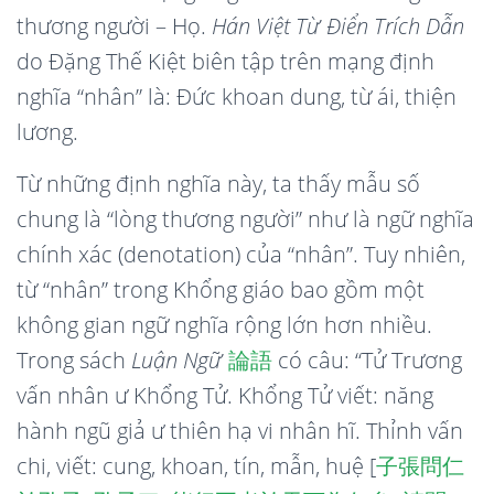
thương người – Họ.
Hán Việt Từ Điển Trích Dẫn
do Đặng Thế Kiệt biên tập trên mạng định
nghĩa “nhân” là: Đức khoan dung, từ ái, thiện
lương.
Từ những định nghĩa này, ta thấy mẫu số
chung là “lòng thương người” như là ngữ nghĩa
chính xác (denotation) của “nhân”. Tuy nhiên,
từ “nhân” trong Khổng giáo bao gồm một
không gian ngữ nghĩa rộng lớn hơn nhiều.
Trong sách
Luận Ngữ
論
語
có câu: “Tử Trương
vấn nhân ư Khổng Tử. Khổng Tử viết: năng
hành ngũ giả ư thiên hạ vi nhân hĩ. Thỉnh vấn
chi, viết: cung, khoan, tín, mẫn, huệ [
子
張
問
仁