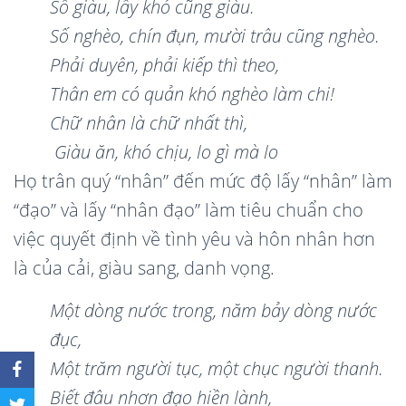
Số giàu, lấy kh
ó
cũng giàu.
Số nghè
o, ch
ín đụn, mườ
i tr
âu cũng nghè
o.
Phải duyên, phải kiếp th
ì
theo,
Thâ
n em c
ó
quản kh
ó
nghè
o l
àm chi!
Chữ
nh
â
n l
à chữ
nh
ất th
ì
,
Gi
àu ăn, kh
ó
chị
u, lo g
ì
mà lo
Họ trân quý “nhân” đến mức độ lấy “nhân” làm
“đạo” và lấy “nhân đạo” làm tiêu chuẩn cho
việc quyết định về tình yêu và hôn nhân hơn
là của cải, giàu sang, danh vọng.
Mộ
t d
ò
ng nước trong, năm bảy d
ò
ng nước
đục,
Một trăm người tục, mộ
t ch
ục người thanh.
Biết đâ
u nh
ơn đạ
o hi
ề
n l
à
nh,