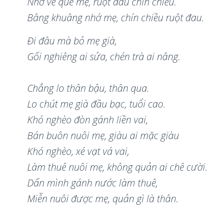
Nhớ về qu
ê
mẹ, ruột đau chí
n chi
ều.
Bâ
ng khu
â
ng nh
ớ mẹ
, ch
í
n chi
ều ruột đau.
Đi đâu mà bỏ mẹ già,
Gối nghiêng ai sửa, chén trà ai nâng.
Chẳng lo thân bậu, thân qua.
Lo chút mẹ già đầu bạc, tuổi cao.
Khó nghèo đòn gánh liền vai,
Bán buôn nuôi mẹ, giàu ai mặc giàu
Khó nghèo, xé vạt vá vai,
Làm thuê nuôi mẹ, không quản ai chê cười.
Dấn m
ì
nh g
á
nh n
ước làm thuê,
Miễn nuôi được mẹ
, qu
ản g
ì
là thân.