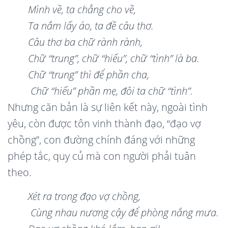
M
ì
nh v
ề
, ta ch
ẳng cho về,
Ta nắm lấy áo, ta đề câu thơ.
Câu thơ
ba ch
ữ rà
nh r
à
nh,
Chữ “
trung
”
, ch
ữ “hiếu”
, ch
ữ “t
ì
nh
” là
ba.
Chữ “
trung
” th
ì để
phần cha,
Chữ “hiếu” phần mẹ, đô
i ta ch
ữ “t
ì
nh
”.
Nhưng căn bản là sự liên kết này, ngoài tình
yêu, còn được tôn vinh thành đạo, “đạo vợ
chồng”, con đường chính đáng với những
phép tắc, quy củ mà con người phải tuân
theo.
Xét ra trong đạo vợ chồng,
Cùng nhau nương cậy để phòng nắng mưa
.