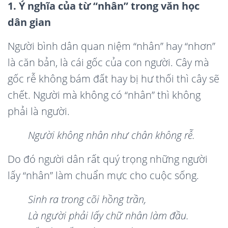
1. Ý nghĩa của từ “nhân” trong văn học
dân gian
Người bình dân quan niệm “nhân” hay “nhơn”
là căn bản, là cái gốc của con người. Cây mà
gốc rễ không bám đất hay bị hư thối thì cây sẽ
chết. Người mà không có “nhân” thì không
phải là người.
Người khô
ng nh
â
n nh
ư chân không rễ.
Do đó người dân rất quý trọng những người
lấy “nhân” làm chuẩn mực cho cuộc sống.
Sinh ra trong c
õ
i hồng trần,
Là người phải lấy chữ
nh
â
n l
àm đầu.