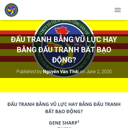
T
O
G
G
L
ĐẤU TRANH BẰNG VŨ LỰC HAY
E
N
BẰNG ĐẤU TRANH BẤT BẠO
A
V
ĐỘNG?
I
G
Published by
Nguyễn Văn Thái
on
June 2, 2020
A
T
I
O
N
ĐẤU TRANH BẰNG VŨ LỰC HAY BẰNG ĐẤU TRANH
BẤT BẠO ĐỘNG?
1
GENE SHARP