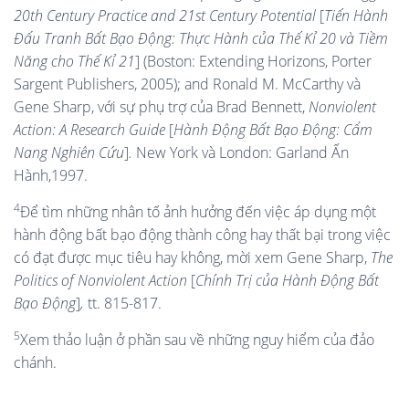
20th Century Practice and 21st
Century Potential
[
Tiến Hành
Đấu Tranh Bất Bạo Động: Thực Hành của Thế Kỉ 20 và Tiềm
Năng cho Thế Kỉ 21
] (Boston: Extending Horizons, Porter
Sargent Publishers, 2005); and Ronald M. McCarthy và
Gene Sharp, với sự phụ trợ của Brad Bennett,
Nonviolent
Action: A Research Guide
[
Hành Động Bất Bạo Động: Cẩm
Nang Nghiên Cứu
]
.
New York và London: Garland Ấn
Hành,1997.
4
Để tìm những nhân tố ảnh hưởng đến việc áp dụng một
hành động bất bạo động thành công hay thất bại trong việc
có đạt được mục tiêu hay không, mời xem Gene Sharp,
The
Politics of Nonviolent
Action
[
Chính Trị của Hành Động Bất
Bạo Động
]
,
tt. 815-817.
5
Xem thảo luận ở phần sau về những nguy hiểm của đảo
chánh.