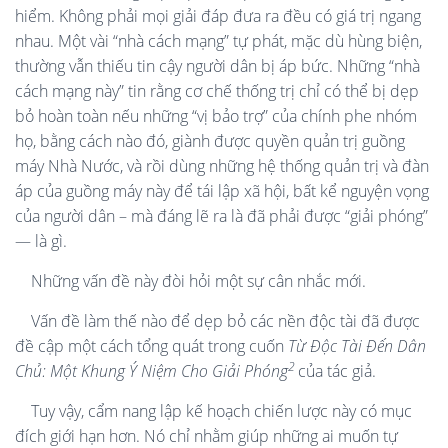
hiểm. Không phải mọi giải đáp đưa ra đều có giá trị ngang
nhau. Một vài “nhà cách mạng” tự phát, mặc dù hùng biện,
thường vẫn thiếu tin cậy người dân bị áp bức. Những “nhà
cách mạng này” tin rằng cơ chế thống trị chỉ có thể bị dẹp
bỏ hoàn toàn nếu những “vị bảo trợ” của chính phe nhóm
họ, bằng cách nào đó, giành được quyền quản trị guồng
máy Nhà Nước, và rồi dùng những hệ thống quản trị và đàn
áp của guồng máy này để tái lập xã hội, bất kể nguyện vọng
của người dân – mà đáng lẽ ra là đã phải được “giải phóng”
— là gì.
Những vấn đề này đòi hỏi một sự cân nhắc mới.
Vấn đề làm thế nào để dẹp bỏ các nền độc tài đã được
đề cập một cách tổng quát trong cuốn
Từ Độc Tài Đến Dân
2
Chủ: Một Khung Ý Niệm Cho Giải Phóng
của tác giả.
Tuy vậy, cẩm nang lập kế hoạch chiến lược này có mục
đích giới hạn hơn. Nó chỉ nhằm giúp những ai muốn tự