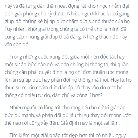
này và đã từng dấn thân hoạt động rất khó nhọc nhằm đạt
đến giải phóng cho kỳ được. Nhiều người khác lại cố gắng
giúp đỡ những kẻ bị áp bức chấm dứt sự nô thuộc của họ.
Tuy nhiên, không ai trong chúng ta có thể cho là mình đã
cung cấp những giải đáp thoả đáng. Những thách đố này
vẫn còn đó.
Trong những cuộc xung đột giữa một nền độc tài, hay
một sự áp bức nào đó, và dân chúng bị thống trị, thì quần
chúng cần phải quyết định là họ chỉ đơn thuần ước mong
lên án sự áp bức hay phản đối hệ thống mà thôi. Hay là, họ
thực sự muốn chấm dứt đàn áp, và thay vào đó một hệ
thống có nhiều tự do, dân chủ và công lí hơn?
Nhiều người có lòng tốt cho rằng nếu họ cứ tố giác áp
bức đủ mạnh, và phản đối đủ lâu thì sự thay đổi mong ư
ớc
thế nào rồi cũng xảy đ
ến
. Giả định này là một sai lầm.
Tìm kiếm một giải pháp tốt đẹp hơn thì có nhiều nguy