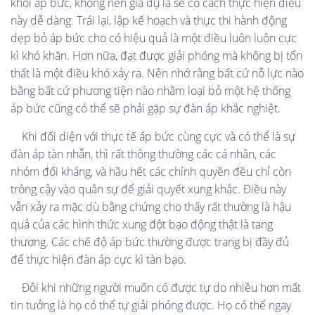
khỏi áp bức, không nên giả dụ là sẽ có cách thực hiện điều
này dễ dàng. Trái lại, lập kế hoạch và thực thi hành động
dẹp bỏ áp bức cho có hiệu quả là một điều luôn luôn cực
kì khó khăn. Hơn nữa, đạt được giải phóng mà không bị tổn
thất là một điều khó xảy ra. Nên nhớ rằng bất cứ nỗ lực nào
bằng bất cứ phương tiện nào nhằm loại bỏ một hệ thống
áp bức cũng có thể sẽ phải gặp sự đàn áp khắc nghiệt.
Khi đối diện với thực tế áp bức cùng cực và có thể là sự
đàn áp tàn nhẫn, thì rất thông thường các cá nhân, các
nhóm đối kháng, và hầu hết các chính quyền đều chỉ còn
trông cậy vào quân sự để giải quyết xung khắc. Điều này
vẫn xảy ra mặc dù bằng chứng cho thấy rất thường là hậu
quả của các hình thức xung đột bạo động thật là tang
thương. Các chế độ áp bức thường được trang bị đầy đủ
để thực hiện đàn áp cực kì tàn bạo.
Đôi khi những người muốn có được tự do nhiều hơn mất
tin tưởng là họ có thể tự giải phóng được. Họ có thể ngay