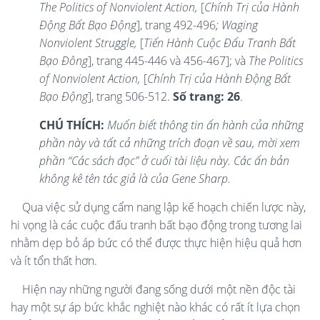
The Politics of Nonviolent Action,
[
Chính Trị của Hành
Động Bất Bạo Động
], trang 492-496
; Waging
Nonviolent Struggle,
[
Tiến Hành Cuộc Đấu Tranh Bất
Bạo Đông
], trang 445-446 và 456-467]; và
The Politics
of Nonviolent Action,
[
Chính Trị của Hành Động Bất
Bạo Động
], trang 506-512.
Số trang: 26
.
CHÚ THÍCH:
Muốn biết thông tin ấn hành của những
phần này và tất cả những trích đoạn về sau, mời xem
phần “Các sách đọc” ở cuối tài liệu này. Các ấn bản
không kê tên tác giả là của Gene Sharp.
Qua việc sử dụng cẩm nang lập kế hoạch chiến lược này,
hi vọng là các cuộc đấu tranh bất bạo động trong tương lai
nhằm dẹp bỏ áp bức có thể được thực hiện hiệu quả hơn
và ít tổn thất hơn.
Hiện nay những người đang sống dưới một nền độc tài
hay một sự áp bức khắc nghiệt nào khác có rất ít lựa chọn