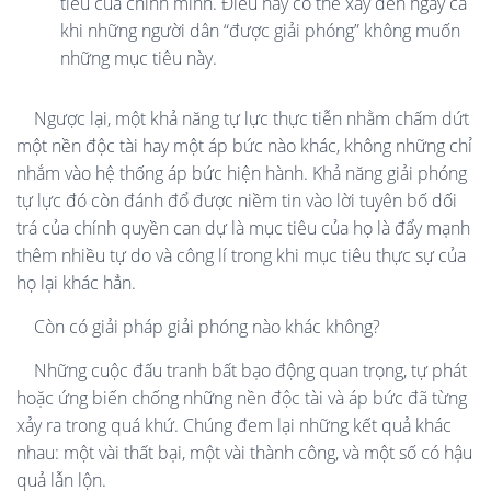
tiêu của chính mình. Điều này có thể xảy đến ngay cả
khi những người dân “được giải phóng” không muốn
những mục tiêu này.
Ngược lại, một khả năng tự lực thực tiễn nhằm chấm dứt
một nền độc tài hay một áp bức nào khác, không những chỉ
nhắm vào hệ thống áp bức hiện hành. Khả năng giải phóng
tự lực đó còn đánh đổ được niềm tin vào lời tuyên bố dối
trá của chính quyền can dự là mục tiêu của họ là đẩy mạnh
thêm nhiều tự do và công lí trong khi mục tiêu thực sự của
họ lại khác h
ẳ
n
.
Còn có giải pháp giải phóng nào khác không?
Những cuộc đấu tranh bất bạo động quan trọng, tự phát
hoặc ứng biến chống những nền độc tài và áp bức đã từng
xảy ra trong quá khứ. Chúng đem lại những kết quả khác
nhau: một vài thất bại, một vài thành công, và một số có hậu
quả lẫn lộn.