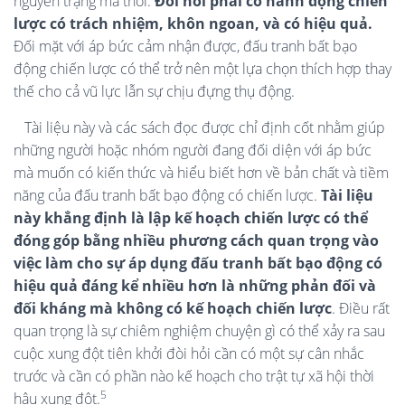
nguyên trạng mà thôi.
Đòi hỏi phải có hành động chiến
lược có trách nhiệm, khôn ngoan, và có hiệu quả.
Đối mặt với áp bức cảm nhận được, đấu tranh bất bạo
động chiến lược có thể trở nên một lựa chọn thích hợp thay
thế cho cả vũ lực lẫn sự chịu đựng thụ động.
Tài liệu này và các sách đọc được chỉ định cốt nhằm giúp
những người hoặc nhóm người đang đối diện với áp bức
mà muốn có kiến thức và hiểu biết hơn về bản chất và tiềm
năng của đấu tranh bất bạo động có chiến lược.
Tài liệu
này khẳng định là lập kế hoạch chiến lược có thể
đóng góp bằng nhiều phương cách quan trọng vào
việc làm cho sự áp dụng đấu
tranh bất bạo động có
hiệu quả đáng kể nhiều hơn là những phản đối và
đối kháng mà không có kế hoạch chiến lược
. Điều rất
quan trọng là sự chiêm nghiệm chuyện gì có thể xảy ra sau
cuộc xung đột tiên khởi đòi hỏi cần có một sự cân nhắc
trước và cần có phần nào kế hoạch cho trật tự xã hội thời
5
hậu xung đột.