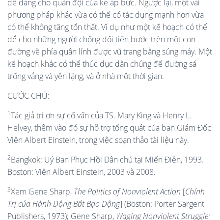
dễ dàng cho quân đội của kẻ áp bức. Ngược lại, một vài
phương pháp khác vừa có thể có tác dụng mạnh hơn vừa
có thể không tăng tổn thất. Ví dụ như một kế hoạch có thể
để cho những người chống đối tiến bước trên một con
đường về phía quân lính được vũ trang bằng súng máy. Một
kế hoạch khác có thể thúc dục dân chúng để đường sá
trống vắng và yên lặng, và ở nhà một thời gian.
CƯỚC CHÚ:
1
Tác giả tri ơn sự cố vấn của TS. Mary King và Henry L.
Helvey, thêm vào đó sự hỗ trợ tổng quát của ban Giám Đốc
Viện Albert Einstein, trong việc soạn thảo tài liệu này.
2
Bangkok: Uỷ Ban Phục Hồi Dân chủ tại Miến Điện, 1993.
Boston: Viện Albert Einstein, 2003 và 2008.
3
Xem Gene Sharp,
The Politics of Nonviolent Action
[
Chính
Trị của Hành Động Bất Bạo Động
] (Boston: Porter Sargent
Publishers, 1973); Gene Sharp,
Waging Nonviolent Struggle: