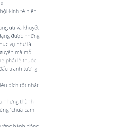
e.
hội-kinh tế hiện
ững ưu và khuyết
 dạng được những
hục vụ như là
nguyên mà mỗi
e phải lệ thuộc
đấu tranh tương
êu đích tốt nhất
ủa những thành
húng “chưa cam
hướng hành động