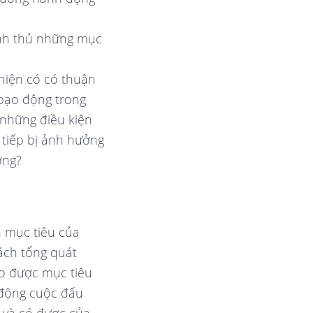
anh thủ những mục
hiện có có thuận
 bạo động trong
 những điều kiện
c tiếp bị ảnh hưởng
ơng?
 mục tiêu của
ách tổng quát
o được mục tiêu
u động cuộc đấu