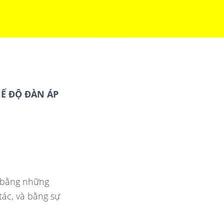
Ế ĐỘ ĐÀN ÁP
t bằng những
tác, và bằng sự