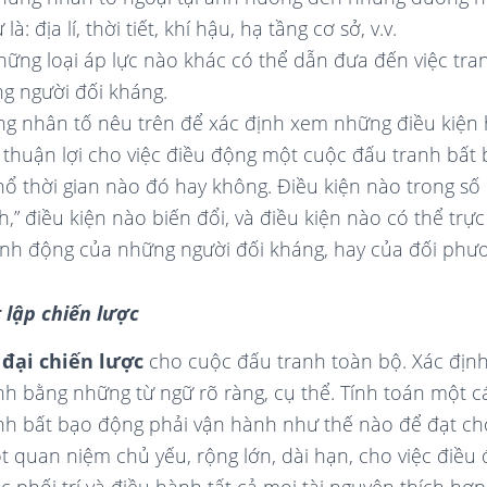
à: địa lí, thời tiết, khí hậu, hạ tầng cơ sở, v.v.
ững loại áp lực nào khác có thể dẫn đưa đến việc tr
ng người đối kháng.
ng nhân tố nêu trên để xác định xem những điều kiện 
 thuận lợi cho việc điều động một cuộc đấu tranh bất
ổ thời gian nào đó hay không. Điều kiện nào trong số
nh,” điều kiện nào biến đổi, và điều kiện nào có thể trự
nh động của những người đối kháng, hay của đối phư
t lập chiến lược
t
đại chiến lược
cho cuộc đấu tranh toàn bộ. Xác định
nh bằng những từ ngữ rõ ràng, cụ thể. Tính toán một c
nh bất bạo động phải vận hành như thế nào để đạt ch
t quan niệm chủ yếu, rộng lớn, dài hạn, cho việc điề