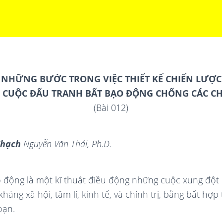
NHỮNG BƯỚC TRONG VIỆC THIẾT KẾ CHIẾN LƯỢC
 CUỘC
ĐẤU TRANH BẤT BẠO ĐỘNG CHỐNG CÁC CH
(Bài 012)
Thạch
Nguyễn Văn Thái, Ph.D.
 động là một kĩ thuật điều động những cuộc xung độ
áng xã hội, tâm lí, kinh tế, và chính trị, bằng bất hợp 
oạn.