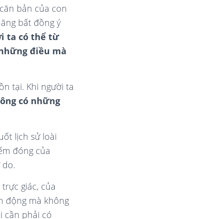
t căn bản của con
 năng bất đồng ý
i ta có thể từ
m những điều mà
n tại. Khi người ta
ông có những
t lịch sử loài
hiếm đóng của
 do.
trực giác, của
ành động mà không
i cần phải có