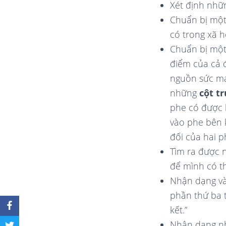
Xét định nhữ
Chuẩn bị một 
có trong xã h
Chuẩn bị một
điểm của cả 
nguồn sức mạ
những
cột t
phe có được 
vào phe bên 
đối của hai p
Tìm ra được 
để mình có th
Nhận dạng và
phần thứ ba 
kết.”
Nhận dạng n