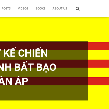
POSTS
VIDEOS
BOOKS
ABOUT US
 KẾ CHIẾN
NH BẤT BẠO
ÀN ÁP