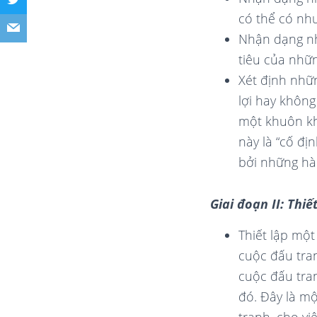
có thể có như l
Nhận dạng nh
tiêu của nhữ
Xét định nhữ
lợi hay không
một khuôn kh
này là “cố đị
bởi những hà
Giai đoạn II: Thiế
Thiết lập mộ
cuộc đấu tra
cuộc đấu tra
đó. Đây là mộ