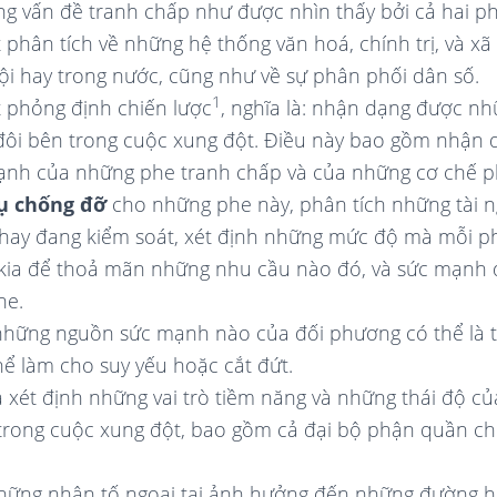
ng vấn đề tranh chấp như được nhìn thấy bởi cả hai ph
phân tích về những hệ thống văn hoá, chính trị, và xã 
ội hay trong nước, cũng như về sự phân phối dân số.
1
 phỏng định chiến lược
, nghĩa là: nhận dạng được nh
đôi bên trong cuộc xung đột. Điều này bao gồm nhận
nh của những phe tranh chấp và của những cơ chế p
rụ chống đỡ
cho những phe này, phân tích những tài 
hay đang kiểm soát, xét định những mức độ mà mỗi ph
kia để thoả mãn những nhu cầu nào đó, và sức mạnh 
he.
những nguồn sức mạnh nào của đối phương có thể là ti
ể làm cho suy yếu hoặc cắt đứt.
 xét định những vai trò tiềm năng và những thái độ c
trong cuộc xung đột, bao gồm cả đại bộ phận quần c
hững nhân tố ngoại tại ảnh hưởng đến những đường 