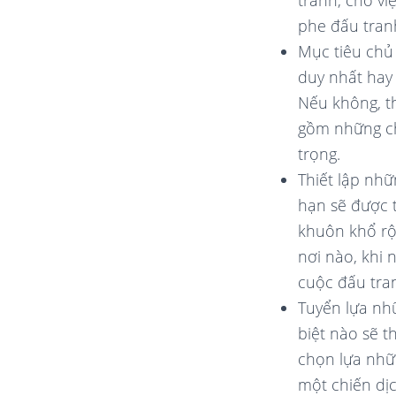
tranh, cho vi
phe đấu tran
Mục tiêu chủ
duy nhất hay 
Nếu không, t
gồm những ch
trọng.
Thiết lập nh
hạn sẽ được t
khuôn khổ rộn
nơi nào, khi 
cuộc đấu tra
Tuyển lựa n
biệt nào sẽ t
chọn lựa nhữ
một chiến dịc