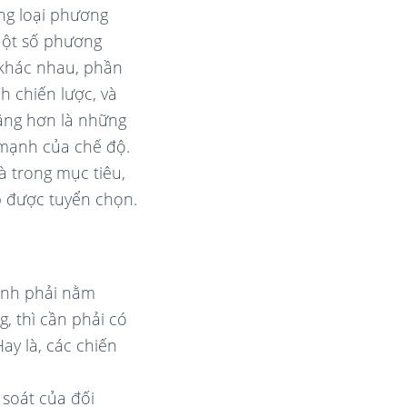
g loại phương
Một số phương
 khác nhau, phần
h chiến lược, và
năng hơn là những
 mạnh của chế độ.
à trong mục tiêu,
p được tuyển chọn.
anh phải nằm
, thì cần phải có
y là, các chiến
soát của đối