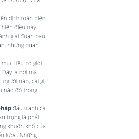
p và có được của
iến dịch toàn diện
 hiện điều này.
ành giai đoạn bao
hạn, nhưng quan
mục tiêu có giới
. Đây là nơi mà
 người nào, cái gì,
ch nào đó trong
pháp
đấu tranh cá
an trọng là phải
ong khuôn khổ của
iến lược. Những