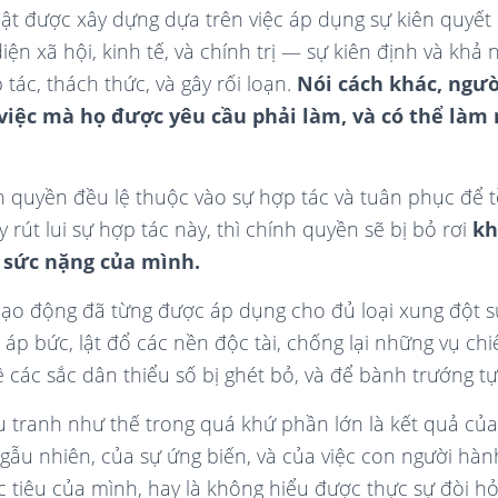
uật được xây dựng dựa trên việc áp dụng sự kiên quyế
ện xã hội, kinh tế, và chính trị — sự kiên định và khả
 tác, thách thức, và gây rối loạn.
Nói cách khác, ngườ
việc mà họ được yêu cầu phải làm, và có thể là
h quyền đều lệ thuộc vào sự hợp tác và tuân phục để tồ
y rút lui sự hợp tác này, thì chính quyền sẽ bị bỏ rơi
kh
ỡ sức nặng của mình.
ạo động đã từng được áp dụng cho đủ loại xung đột suố
 áp bức, lật đổ các nền độc tài, chống lại những vụ c
 các sắc dân thiểu số bị ghét bỏ, và để bành trướng tự
tranh như thế trong quá khứ phần lớn là kết quả của 
gẫu nhiên, của sự ứng biến, và của việc con người h
 tiêu của mình, hay là không hiểu được thực sự đòi hỏ