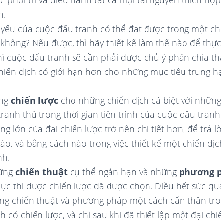
ệc phối trí và điều hành tất cả mọi tài nguyên thích hợ
h.
 yếu của cuộc đấu tranh có thể đạt được trong một ch
không? Nếu được, thì hãy thiết kế làm thế nào để thực
hì cuộc đấu tranh sẽ cần phải được chủ ý phân chia th
iến dịch có giới hạn hơn cho những mục tiêu trung 
ững
chiến lược
cho những chiến dịch cá biệt với những 
ranh thủ trong thời gian tiến trình của cuộc đấu tranh
g lớn của đại chiến lược trở nên chi tiết hơn, để trả lời
nào, và bằng cách nào trong việc thiết kế một chiến dị
nh.
hững
chiến thuật
cụ thể ngắn hạn và những
phương 
hực thi được chiến lược đã được chọn. Điều hết sức qu
ng chiến thuật và phương pháp một cách cẩn thận tr
h có chiến lược, và chỉ sau khi đã thiết lập một đại ch