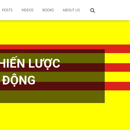
POSTS
VIDEOS
BOOKS
ABOUT US
HIẾN LƯỢC
 ĐỘNG