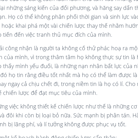
 lại những sáng kiến của đối phương, và hăng say dấn 
. Họ có thể không phân phối thời gian và sinh lực vào
, hoặc khai phá một vài chiến lược thay thế nhằm hư
ọ tiến đến việc tranh thủ mục đích của mình.
ải công nhận là người ta không cố thử phác hoạ ra mộ
h của mình, vì trong thâm tâm họ không thực sự tin là 
 thấy mình yếu đuối, là những nạn nhân bất lực của
đó họ tin rằng điều tốt nhất mà họ có thể làm được là
y ngay cả chịu chết đi, trong niềm tin là họ có lí. Ch
kế chiến lược để đạt mục tiêu của mình.
ng việc không thiết kế chiến lược như thế là những cơ
 và đôi khi còn bị loại bỏ nữa. Sức mạnh bị phân tán.
inh bị lãng phí, và lí tưởng không được phục vụ tốt.
 một kế hoạch hành động chiến lược cẩn thận: