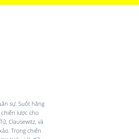
uân sự. Suốt hằng
ế chiến lược cho
ử, Clausewitz, và
xảo. Trong chiến