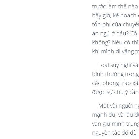
trước làm thế nào 
bấy giờ, kế hoạch 
tổn phí của chuyến
ăn ngủ ở đâu? Có đ
không? Nếu có thì
khi mình đi vắng 
Loại suy nghĩ v
bình thường trong
các phong trào xã h
được sự chú ý cần
Một vài người n
mạnh đủ, và lâu đ
vẫn giữ mình trun
nguyên tắc đó dù 