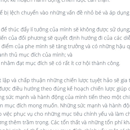
thể bị lệch chuyển vào những vấn đề nhỏ bé và áp dụn
 để thúc đẩy lí tưởng của mình sẽ không được sử dụng
iến của đối phương sẽ quyết định hướng đi của các diễ
điểm của phe mình sẽ tăng trưởng và có những hậu 
ranh thủ mục đích của mình; và
nhằm đạt mục đích sẽ có rất ít cơ hội thành công.
hiết lập và chấp thuận những chiến lược tuyệt hảo sẽ gia
ược điều hướng theo đúng kế hoạch chiến lược giúp c
ững sức mạnh và hành động của mình tiến theo một ch
ến mục đích mong muốn. Những sức mạnh và hành độn
o việc phục vụ cho những mục tiêu chính yếu và làm 
ng thêm trầm trọng. Các tổn thất và những tổn phí kh