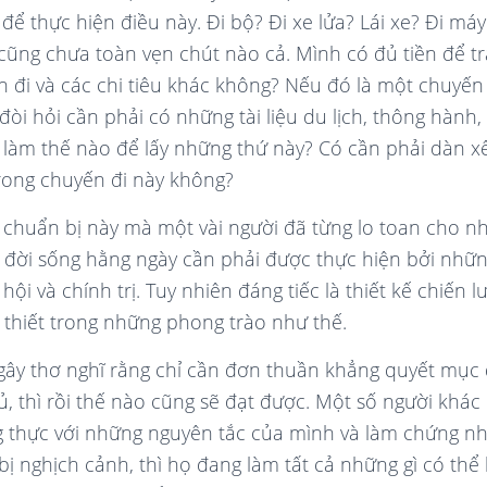
để thực hiện điều này. Đi bộ? Đi xe lửa? Lái xe? Đi máy
cũng chưa toàn vẹn chút nào cả. Mình có đủ tiền để tr
 đi và các chi tiêu khác không? Nếu đó là một chuyến đ
òi hỏi cần phải có những tài liệu du lịch, thông hành,
 làm thế nào để lấy những thứ này? Có cần phải dàn 
trong chuyến đi này không?
à chuẩn bị này mà một vài người đã từng lo toan cho 
 đời sống hằng ngày cần phải được thực hiện bởi nhữ
ội và chính trị. Tuy nhiên đáng tiếc là thiết kế chiến l
 thiết trong những phong trào như thế.
gây thơ nghĩ rằng chỉ cần đơn thuần khẳng quyết mục
ủ, thì rồi thế nào cũng sẽ đạt được. Một số người khá
g thực với những nguyên tắc của mình và làm chứng 
bị nghịch cảnh, thì họ đang làm tất cả những gì có thể