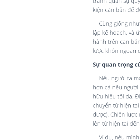
tranh quân sự quy 
kiện căn bản để đ
Cũng giống như 
lập kế hoạch, và 
hành trên căn bản 
lược khôn ngoan c
Sự quan trọng c
Nếu người ta mo
hơn cả nếu người 
hữu hiệu tối đa. Đ
chuyển từ hiện tạ
được). Chiến lược
lên từ hiện tại đ
Ví dụ, nếu mình