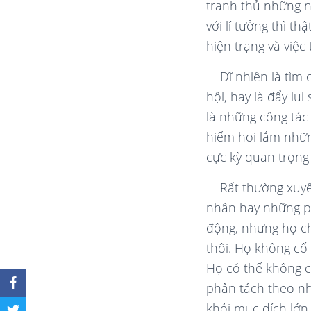
tranh thủ những n
với lí tưởng thì t
hiện trạng và việ
Dĩ nhiên là tìm
hội, hay là đẩy lu
là những công tác
hiếm hoi lắm nhữ
cực kỳ quan trọng
Rất thường xuyê
nhân hay những p
động, nhưng họ ch
thôi. Họ không cố 
Họ có thể không c
phân tách theo nhữ
khỏi mục đích lớn