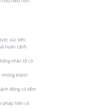
h hữu hiệu hơn.
ược xúc tiến;
 và hoàn cảnh
những nhân tố có
a những thành
 hành động có tiềm
i pháp hiện có