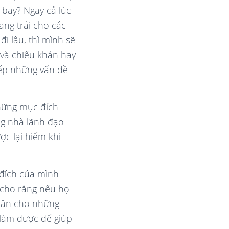
 bay? Ngay cả lúc
ang trải cho các
i lâu, thì mình sẽ
 và chiếu khán hay
xếp những vấn đề
những mục đích
ng nhà lãnh đạo
ược lại hiếm khi
 đích của mình
c cho rằng nếu họ
nhân cho những
 làm được để giúp