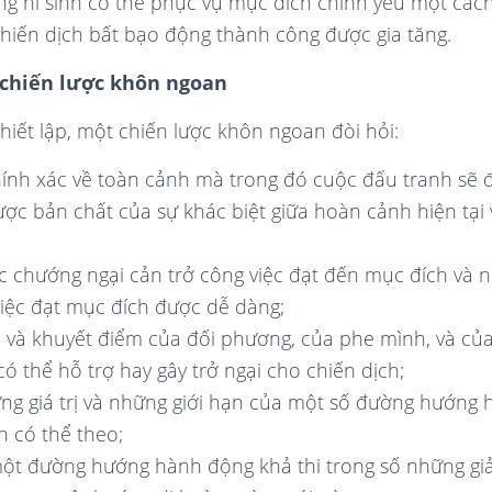
ng hi sinh có thể phục vụ mục đích chính yếu một các
hiến dịch bất bạo động thành công được gia tăng.
 chiến lược khôn ngoan
thiết lập, một chiến lược khôn ngoan đòi hỏi:
hính xác về toàn cảnh mà trong đó cuộc đấu tranh sẽ đ
ợc bản chất của sự khác biệt giữa hoàn cảnh hiện tại
c chướng ngại cản trở công việc đạt đến mục đích và 
việc đạt mục đích được dễ dàng;
 và khuyết điểm của đối phương, của phe mình, và củ
ó thể hỗ trợ hay gây trở ngại cho chiến dịch;
ững giá trị và những giới hạn của một số đường hướng
 có thể theo;
ột đường hướng hành động khả thi trong số những giả