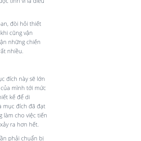
ợc tinh vi là điều
n, đòi hỏi thiết
 khi cũng vận
huận những chiến
ất nhiều.
c đích này sẽ lớn
 của mình tới mức
iết kế để di
mà mục đích đã đạt
 làm cho việc tiến
xảy ra hơn hết.
cần phải chuẩn bị