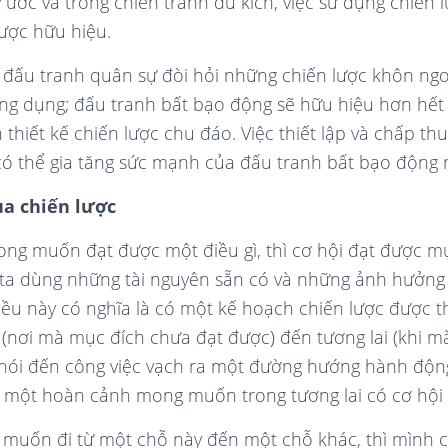
ước và trong chiến tranh du kích, việc sử dụng chiến lư
ược hữu hiệu.
đấu tranh quân sự đòi hỏi những chiến lược khôn ngoa
ứng dụng; đấu tranh bất bạo động sẽ hữu hiệu hơn hết
thiết kế chiến lược chu đáo. Việc thiết lập và chấp t
ó thể gia tăng sức mạnh của đấu tranh bất bạo động r
ủa chiến lược
ng muốn đạt được một điều gì, thì cơ hội đạt được mụ
ta dùng những tài nguyên sẵn có và những ảnh hưởng
iều này có nghĩa là có một kế hoạch chiến lược được th
i (nơi mà mục đích chưa đạt được) đến tương lai (khi 
 nói đến công việc vạch ra một đường hướng hành động
ến một hoàn cảnh mong muốn trong tương lai có cơ hội 
 muốn đi từ một chỗ này đến một chỗ khác, thì mình 