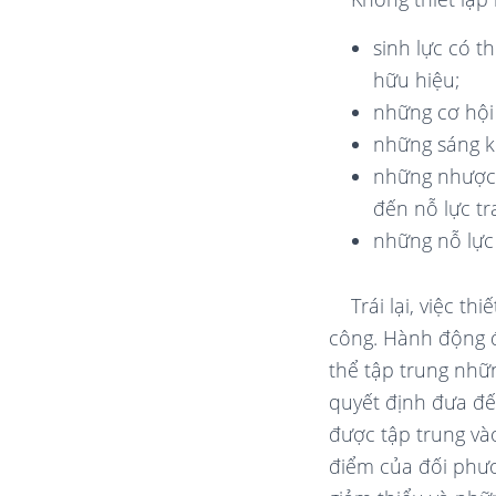
sinh lực có 
hữu hiệu;
những cơ hội
những sáng k
những nhược 
đến nỗ lực t
những nỗ lực 
Trái lại, việc t
công. Hành động đ
thể tập trung nh
quyết định đưa đ
được tập trung và
điểm của đối phươ