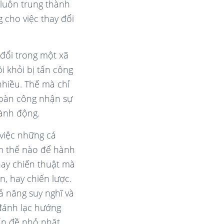
 luôn trung thành
g cho việc thay đổi
 đổi trong một xã
i khỏi bị tấn công
nhiều. Thế mà chỉ
toàn công nhận sự
hành động.
 việc những cá
m thế nào để hành
hay chiến thuật mà
n, hay chiến lược.
ả năng suy nghĩ và
 đánh lạc hướng
ấn đề nhỏ nhặt,