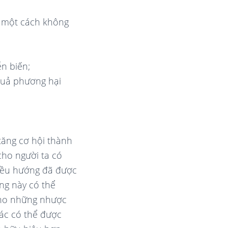
g một cách không
;
n biến;
quả phương hại
 tăng cơ hội thành
ho người ta có
iều hướng đã được
g này có thể
cho những nhược
ác có thể được