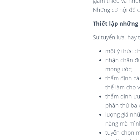
giảm thiểu và nhữ
Những cơ hội để c
Thiết lập những
Sự tuyển lựa, hay 
một ý thức c
nhận chân đư
mong ước;
thẩm định cá
thể làm cho 
thẩm định ưu
phần thứ ba c
lượng giá nh
năng mà mình
tuyển chọn m