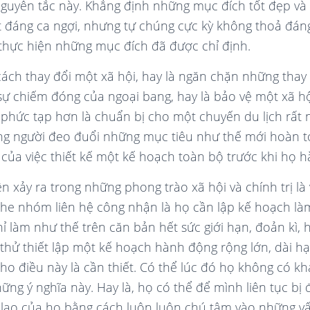
guyên tắc này. Khẳng định những mục đích tốt đẹp và
hật đáng ca ngợi, nhưng tự chúng cực kỳ không thoả đán
c thực hiện những mục đích đã được chỉ định.
 cách thay đổi một xã hội, hay là ngăn chặn những thay
i sự chiếm đóng của ngoại bang, hay là bảo vệ một xã hộ
 phức tạp hơn là chuẩn bị cho một chuyến du lịch rất 
ng người đeo đuổi những mục tiêu như thế mới hoàn 
 của việc thiết kế một kế hoạch toàn bộ trước khi họ 
n xảy ra trong những phong trào xã hội và chính trị là
he nhóm liên hệ công nhận là họ cần lập kế hoạch là
ỉ làm như thế trên căn bản hết sức giới hạn, đoản kì, 
thử thiết lập một kế hoạch hành động rộng lớn, dài hạ
ho điều này là cần thiết. Có thể lúc đó họ không có kh
ng ý nghĩa này. Hay là, họ có thể để mình liên tục bị
 lao của họ bằng cách luôn luôn chú tâm vào những v