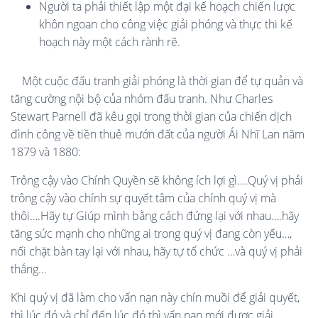
Người ta phải thiết lập một đại kế hoạch chiến lược
khôn ngoan cho công việc giải phóng và thực thi kế
hoạch này một cách rành rẽ.
Một cuộc đấu tranh giải phóng là thời gian để tự quản và
tăng cường nội bộ của nhóm đấu tranh. Như Charles
Stewart Parnell đã kêu gọi trong thời gian của chiến dịch
đình công về tiền thuê mướn đất của người Ái Nhĩ Lan năm
1879 và 1880:
Trông cậy vào Chính Quyền sẽ không ích lợi gì….Quý vị phải
trông cậy vào chính sự quyết tâm của chính quý vị mà
thôi….Hãy tự Giúp mình bằng cách đứng lại với nhau….hãy
tăng sức mạnh cho những ai trong quý vị đang còn yếu…,
nối chặt bàn tay lại với nhau, hãy tự tổ chức …và quý vị phải
thắng…
Khi quý vị đã làm cho vấn nạn này chín muồi để giải quyết,
thì lúc đó và chỉ đến lúc đó thì vấn nạn mới được giải