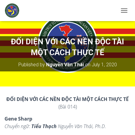
T
O
G
G
L
ĐỐI DIỆN VỚI CÁC NỀN ĐỘC TÀI
E
N
MỘT CÁCH THỰC TẾ
A
V
Published by
Nguyễn Văn Thái
on
July 1, 2020
I
G
A
T
I
O
ĐỐI DIỆN VỚI CÁC NỀN ĐỘC TÀI MỘT CÁCH THỰC TẾ
N
(Bài 014)
Gene Sharp
Chuyển ngữ:
Tiểu Thạch
Nguyễn Văn Thái, Ph.D.