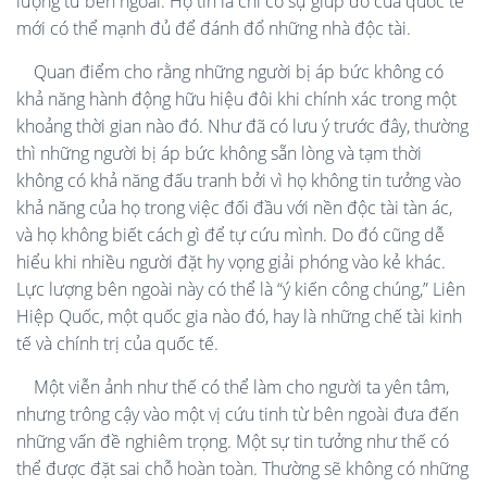
lượng từ bên ngoài. Họ tin là chỉ có sự giúp đỡ của quốc tế
mới có thể mạnh đủ để đánh đổ những nhà độc tài.
Quan điểm cho rằng những người bị áp bức không có
khả năng hành động hữu hiệu đôi khi chính xác trong một
khoảng thời gian nào đó. Như đã có lưu ý trước đây, thường
thì những người bị áp bức không sẵn lòng và tạm thời
không có khả năng đấu tranh bởi vì họ không tin tưởng vào
khả năng của họ trong việc đối đầu với nền độc tài tàn ác,
và họ không biết cách gì để tự cứu mình. Do đó cũng dễ
hiểu khi nhiều người đặt hy vọng giải phóng vào kẻ khác.
Lực lượng bên ngoài này có thể là “ý kiến công chúng,” Liên
Hiệp Quốc, một quốc gia nào đó, hay là những chế tài kinh
tế và chính trị của quốc tế.
Một viễn ảnh như thế có thể làm cho người ta yên tâm,
nhưng trông cậy vào một vị cứu tinh từ bên ngoài đưa đến
những vấn đề nghiêm trọng. Một sự tin tưởng như thế có
thể được đặt sai chỗ hoàn toàn. Thường sẽ không có những