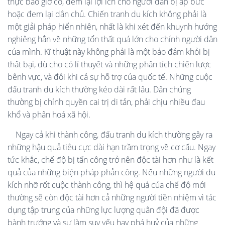
thực bao giờ có, đem lại lợi ích cho người dân bị áp bức
hoặc đem lại dân chủ. Chiến tranh du kích không phải là
một giải pháp hiển nhiên, nhất là khi xét đến khuynh hướng
nghiêng hẳn về những tổn thất quá lớn cho chính người dân
của mình. Kĩ thuật này không phải là một bảo đảm khỏi bị
thất bại, dù cho có lí thuyết và những phân tích chiến lược
bênh vực, và đôi khi cả sự hỗ trợ của quốc tế. Những cuộc
đấu tranh du kích thường kéo dài rất lâu. Dân chúng
thường bị chính quyền cai trị di tản, phải chịu nhiều đau
khổ và phân hoá xã hội.
Ngay cả khi thành công, đấu tranh du kích thường gây ra
những hậu quả tiêu cực dài hạn trầm trọng về cơ cấu. Ngay
tức khắc, chế độ bị tấn công trở nên độc tài hơn như là kết
quả của những biện pháp phản công. Nếu những người du
kích nhỡ rốt cuộc thành công, thì hệ quả của chế độ mới
thường sẽ còn độc tài hơn cả những người tiền nhiệm vì tác
dụng tập trung của những lực lượng quân đội đã được
bành trướng và sự làm suy yếu hay phá huỷ của những