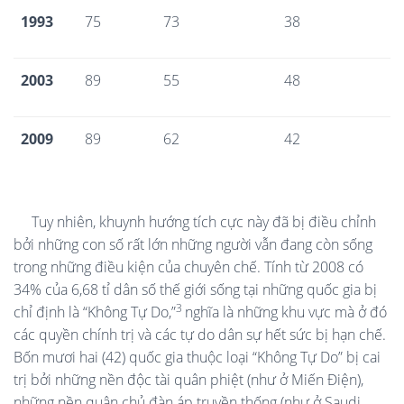
1993
75
73
38
2003
89
55
48
2009
89
62
42
Tuy nhiên, khuynh hướng tích cực này đã bị điều chỉnh
bởi những con số rất lớn những người vẫn đang còn sống
trong những điều kiện của chuyên chế. Tính từ 2008 có
34% của 6,68 tỉ dân số thế giới sống tại những quốc gia bị
3
chỉ định là “Không Tự Do,”
nghĩa là những khu vực mà ở đó
các quyền chính trị và các tự do dân sự hết sức bị hạn chế.
Bốn mươi hai (42) quốc gia thuộc loại “Không Tự Do” bị cai
trị bởi những nền độc tài quân phiệt (như ở Miến Điện),
những nền quân chủ đàn áp truyền thống (như ở Saudi