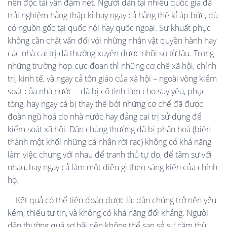
nền độc tài vẫn đậm nét. Người dân tại nhiều quốc gia đã
trải nghiệm hằng thập kỉ hay ngay cả hằng thế kỉ áp bức, dù
có nguồn gốc tại quốc nội hay quốc ngoại. Sự khuất phục
không cần chất vấn đối với những nhân vật quyền hành hay
các nhà cai trị đã thường xuyên được nhồi sọ từ lâu. Trong
những trường hợp cực đoan thì những cơ chế xã hội, chính
trị, kinh tế, và ngay cả tôn giáo của xã hội – ngoài vòng kiểm
soát của nhà nước – đã bị cố tình làm cho suy yếu, phục
tòng, hay ngay cả bị thay thế bởi những cơ chế đã được
đoàn ngũ hoá do nhà nước hay đảng cai trị sử dụng để
kiểm soát xã hội. Dân chúng thường đã bị phân hoá (biến
thành một khối những cá nhân rời rạc) không có khả năng
làm việc chung với nhau để tranh thủ tự do, để tâm sự với
nhau, hay ngay cả làm một điều gì theo sáng kiến của chính
họ.
Kết quả có thể tiên đoán được là: dân chúng trở nên yếu
kém, thiếu tự tin, và không có khả năng đối kháng. Người
dân thường quá sợ hãi nên không thể san sẻ sự căm thù