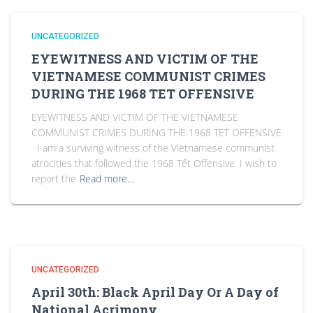
UNCATEGORIZED
EYEWITNESS AND VICTIM OF THE
VIETNAMESE COMMUNIST CRIMES
DURING THE 1968 TET OFFENSIVE
EYEWITNESS AND VICTIM OF THE VIETNAMESE
COMMUNIST CRIMES DURING THE 1968 TET OFFENSIVE
I am a surviving witness of the Vietnamese communist
atrocities that followed the 1968 Tết Offensive. I wish to
report the
Read more…
UNCATEGORIZED
April 30th: Black April Day Or A Day of
National Acrimony