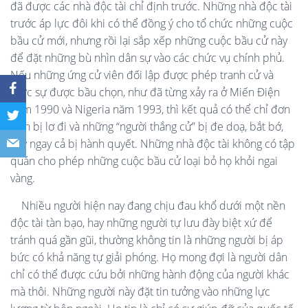
đã được các nhà độc tài chỉ định trước. Những nhà độc tài
trước áp lực đôi khi có thể đồng ý cho tổ chức những cuộc
bầu cử mới, nhưng rồi lại sắp xếp những cuộc bầu cử này
để đặt những bù nhìn dân sự vào các chức vụ chính phủ.
Nếu những ứng cử viên đối lập được phép tranh cử và
thực sự được bầu chọn, như đã từng xảy ra ở Miến Điện
năm 1990 và Nigeria năm 1993, thì kết quả có thể chỉ đơn
giản bị lơ đi và những “người thắng cử” bị đe doạ, bắt bớ,
hay ngay cả bị hành quyết. Những nhà độc tài không có tập
quán cho phép những cuộc bầu cử loại bỏ họ khỏi ngai
vàng.
Nhiều người hiện nay đang chịu đau khổ dưới một nền
độc tài tàn bạo, hay những người tự lưu đày biệt xứ để
tránh quá gần gũi, thường không tin là những người bị áp
bức có khả năng tự giải phóng. Họ mong đợi là người dân
chỉ có thể được cứu bởi những hành động của người khác
mà thôi. Những người này đặt tin tưởng vào những lực