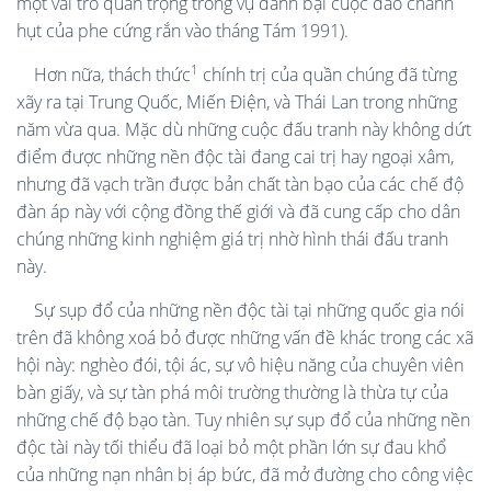
một vai trò quan trọng trong vụ đánh bại cuộc đảo chánh
hụt của phe cứng rắn vào tháng Tám 1991).
1
Hơn nữa, thách thức
chính trị của quần chúng đã từng
xãy ra tại Trung Quốc, Miến Điện, và Thái Lan trong những
năm vừa qua. Mặc dù những cuộc đấu tranh này không dứt
điểm được những nền độc tài đang cai trị hay ngoại xâm,
nhưng đã vạch trần được bản chất tàn bạo của các chế độ
đàn áp này với cộng đồng thế giới và đã cung cấp cho dân
chúng những kinh nghiệm giá trị nhờ hình thái đấu tranh
này.
Sự sụp đổ của những nền độc tài tại những quốc gia nói
trên đã không xoá bỏ được những vấn đề khác trong các xã
hội này: nghèo đói, tội ác, sự vô hiệu năng của chuyên viên
bàn giấy, và sự tàn phá môi trường thường là thừa tự của
những chế độ bạo tàn. Tuy nhiên sự sụp đổ của những nền
độc tài này tối thiểu đã loại bỏ một phần lớn sự đau khổ
của những nạn nhân bị áp bức, đã mở đường cho công việc