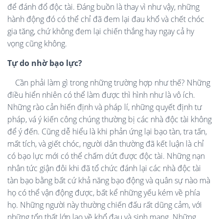
để đánh đổ độc tài. Đáng buồn là thay vì như vậy, những
hành động đó có thể chỉ đã đem lại đau khổ và chết chóc
gia tăng, chứ không đem lại chiến thắng hay ngay cả hy
vọng cũng không.
Tự do nhờ bạo lực?
Cần phải làm gì trong những trường hợp như thế? Những
điều hiển nhiên có thể làm được thì hình như là vô ích.
Những rào cản hiến định và pháp lí, những quyết định tư
pháp, vá ý kiến công chúng thường bị các nhà độc tài không
để ý đến. Cũng dễ hiểu là khi phản ứng lại bạo tàn, tra tấn,
mất tích, và giết chóc, người dân thường đã kết luận là chỉ
có bạo lực mới có thể chấm dứt được độc tài. Những nạn
nhân tức giận đôi khi đã tổ chức đánh lại các nhà độc tài
tàn bạo bằng bất cứ khả năng bạo động và quân sự nào mà
họ có thể vận động được, bất kể những yếu kém về phía
họ. Những người này thường chiến đấu rất dũng cảm, với
những tổn thất lớn lao về khổ đau và sinh mạng. Những