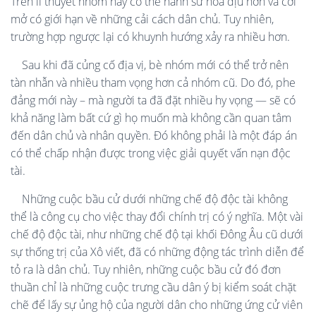
Trên lí thuyết nhóm này có thể hành sử hoà dịu hơn và cởi
mở có giới hạn về những cải cách dân chủ. Tuy nhiên,
trường hợp ngược lại có khuynh hướng xảy ra nhiều hơn.
Sau khi đã củng cố địa vị, bè nhóm mới có thể trở nên
tàn nhẫn và nhiều tham vọng hơn cả nhóm cũ. Do đó, phe
đảng mới này – mà người ta đã đặt nhiều hy vọng — sẽ có
khả năng làm bất cứ gì họ muốn mà không cần quan tâm
đến dân chủ và nhân quyền. Đó không phải là một đáp án
có thể chấp nhận được trong việc giải quyết vấn nạn độc
tài.
Những cuộc bầu cử dưới những chế độ độc tài không
thể là công cụ cho việc thay đổi chính trị có ý nghĩa. Một vài
chế độ độc tài, như những chế độ tại khối Đông Âu cũ dưới
sự thống trị của Xô viết, đã có những động tác trình diễn để
tỏ ra là dân chủ. Tuy nhiên, những cuộc bầu cử đó đơn
thuần chỉ là những cuộc trưng cầu dân ý bị kiểm soát chặt
chẽ để lấy sự ủng hộ của người dân cho những ứng cử viên