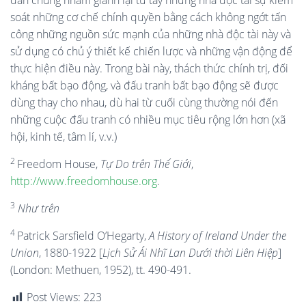
dân chúng nhằm giành lại từ tay những nhà độc tài sự kiểm
soát những cơ chế chính quyền bằng cách không ngớt tấn
công những nguồn sức mạnh của những nhà độc tài này và
sử dụng có chủ ý thiết kế chiến lược và những vận động để
thực hiện điều này. Trong bài này, thách thức chính trị, đối
kháng bất bạo động, và đấu tranh bất bạo động sẽ được
dùng thay cho nhau, dù hai từ cuối cùng thường nói đến
những cuộc đấu tranh có nhiều mục tiêu rộng lớn hơn (xã
hội, kinh tế, tâm lí, v.v.)
2
Freedom House,
Tự Do trên Thế Giới
,
http://www.freedomhouse.org
.
3
Như trên
4
Patrick Sarsfield O’Hegarty,
A History of Ireland Under the
Union
, 1880-1922 [
Lịch Sử Ái Nhĩ Lan Dưới thời Liên Hiệp
]
(London: Methuen, 1952), tt. 490-491.
Post Views:
223