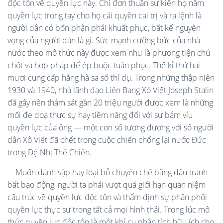
độc tôn về quyền lực này. Chỉ đơn thuần sự kiện họ nắm
quyền lực trong tay cho họ cái quyền cai trị và ra lệnh là
người dân có bổn phận phải khuất phục, bất kể nguyện
vọng của người dân là gì. Sức mạnh cưỡng bức của nhà
nước theo mô thức này được xem như là phương tiện chủ
chốt và hợp pháp để ép buộc tuân phục. Thế kỉ thứ hai
mươi cung cấp hằng hà sa số thí dụ. Trong những thập niên
1930 và 1940, nhà lãnh đạo Liên Bang Xô Viết Joseph Stalin
đã gây nên thảm sát gần 20 triệu người được xem là những
mối đe doạ thực sự hay tiềm năng đối với sự bám víu
quyền lực của ông — một con số tương đương với số người
dân Xô Viết đã chết trong cuộc chiến chống lại nước Đức
trong Đệ Nhị Thế Chiến.
Muốn đánh sập hay loại bỏ chuyên chế bằng đấu tranh
bất bạo động, người ta phải vượt quá giới hạn quan niệm
cấu trúc về quyền lực độc tôn và thẩm định sự phân phối
quyền lực thực sự trong tất cả mọi hình thái. Trong lúc mô
thức quyền lực độc tôn là một khí cụ phân tích hữu ích cho