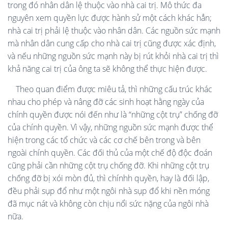
trong đó nhân dân lệ thuộc vào nhà cai trị. Mô thức đa
nguyên xem quyền lực được hành sử một cách khác hẳn;
nhà cai trị phải lệ thuộc vào nhân dân. Các nguồn sức mạnh
mà nhân dân cung cấp cho nhà cai trị cũng được xác định,
và nếu những nguồn sức mạnh này bị rút khỏi nhà cai trị thì
khả năng cai trị của ông ta sẽ không thể thực hiện được.
Theo quan điểm được miêu tả, thì những cấu trúc khác
nhau cho phép và nâng đỡ các sinh hoạt hằng ngày của
chính quyền được nói đến như là “những cột trụ” chống đỡ
của chính quyền. Vì vậy, những nguồn sức mạnh được thể
hiện trong các tổ chức và các cơ chế bên trong và bên
ngoài chính quyền. Các đối thủ của một chế độ độc đoán
cũng phải cần những cột trụ chống đỡ. Khi những cột trụ
chống đỡ bị xói mòn đủ, thì chínhh quyền, hay là đối lập,
đều phải sụp đổ như một ngôi nhà sụp đổ khi nền móng
đã mục nát và không còn chịu nổi sức nặng của ngôi nhà
nữa.