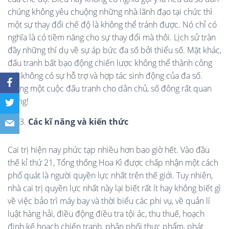
chúng không yêu chuộng những nhà lãnh đạo tại chức thì
một sự thay đổi chế độ là không thể tránh được. Nó chỉ có
nghĩa là có tiềm năng cho sự thay đổi mà thôi. Lịch sử tràn
đầy những thí dụ về sự áp bức đa số bởi thiểu số. Mặt khác,
đấu tranh bất bạo động chiến lược không thể thành công
mà không có sự hỗ trợ và hợp tác sinh động của đa số.
Trong một cuộc đấu tranh cho dân chủ, số đông rất quan
trọng!
Các k
ĩ
năng và kiến thức
Cai trị hiện nay phức tạp nhiều hơn bao giờ hết. Vào đầu
thế kỉ thứ 21, Tổng thống Hoa Kì được chấp nhận một cách
phổ quát là người quyền lực nhất trên thế giới. Tuy nhiên,
nhà cai trị quyền lực nhất này lại biết rất ít hay không biết gì
về việc bảo trì máy bay và thời biểu các phi vụ, về quản lí
luật hàng hải, điều động điều tra tội ác, thu thuế, hoạch
định kế hoạch chiến tranh, phân phối thực phẩm, phát