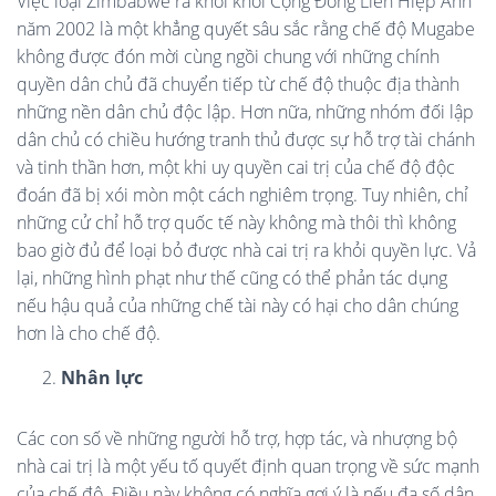
Việc loại Zimbabwe ra khỏi khối Cộng Đồng Liên Hiệp Anh
năm 2002 là một khẳng quyết sâu sắc rằng chế độ Mugabe
không được đón mời cùng ngồi chung với những chính
quyền dân chủ đã chuyển tiếp từ chế độ thuộc địa thành
những nền dân chủ độc lập. Hơn nữa, những nhóm đối lập
dân chủ có chiều hướng tranh thủ được sự hỗ trợ tài chánh
và tinh thần hơn, một khi uy quyền cai trị của chế độ độc
đoán đã bị xói mòn một cách nghiêm trọng. Tuy nhiên, chỉ
những cử chỉ hỗ trợ quốc tế này không mà thôi thì không
bao giờ đủ để loại bỏ được nhà cai trị ra khỏi quyền lực. Vả
lại, những hình phạt như thế cũng có thể phản tác dụng
nếu hậu quả của những chế tài này có hại cho dân chúng
hơn là cho chế độ.
Nhân lực
Các con số về những người hỗ trợ, hợp tác, và nhượng bộ
nhà cai trị là một yếu tố quyết định quan trọng về sức mạnh
của chế độ. Điều này không có nghĩa gợi ý là nếu đa số dân