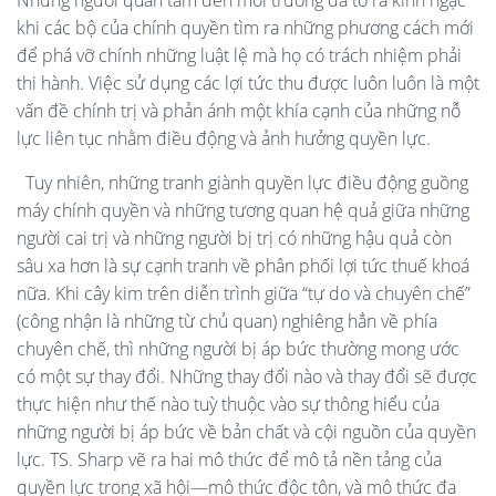
Những người quan tâm đến môi trường đã tỏ ra kinh ngạc
khi các bộ của chính quyền tìm ra những phương cách mới
để phá vỡ chính những luật lệ mà họ có trách nhiệm phải
thi hành. Việc sử dụng các lợi tức thu được luôn luôn là một
vấn đề chính trị và phản ánh một khía cạnh của những nỗ
lực liên tục nhằm điều động và ảnh hưởng quyền lực.
Tuy nhiên, những tranh giành quyền lực điều động guồng
máy chính quyền và những tương quan hệ quả giữa những
người cai trị và những người bị trị có những hậu quả còn
sâu xa hơn là sự cạnh tranh về phân phối lợi tức thuế khoá
nữa. Khi cây kim trên diễn trình giữa “tự do và chuyên chế”
(công nhận là những từ chủ quan) nghiêng hẳn về phía
chuyên chế, thì những người bị áp bức thường mong ước
có một sự thay đổi. Những thay đổi nào và thay đổi sẽ được
thực hiện như thế nào tuỳ thuộc vào sự thông hiểu của
những người bị áp bức về bản chất và cội nguồn của quyền
lực. TS. Sharp vẽ ra hai mô thức để mô tả nền tảng của
quyền lực trong xã hội—mô thức độc tôn, và mô thức đa