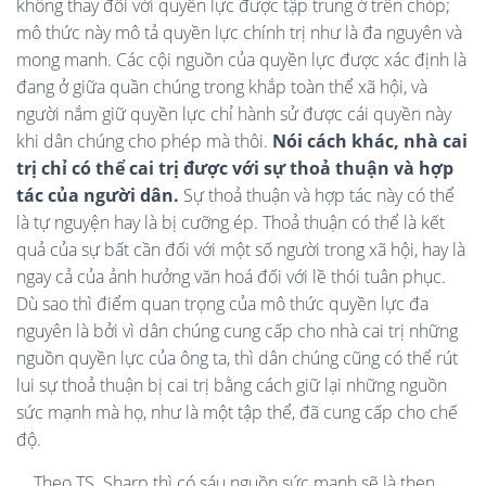
không thay đổi với quyền lực được tập trung ở trên chóp;
mô thức này mô tả quyền lực chính trị như là đa nguyên và
mong manh. Các cội nguồn của quyền lực được xác định là
đang ở giữa quần chúng trong khắp toàn thể xã hội, và
người nắm giữ quyền lực chỉ hành sử được cái quyền này
khi dân chúng cho phép mà thôi.
Nói cách khác, nhà cai
trị chỉ có thể cai trị được với sự thoả thuận và hợp
tác của người dân.
Sự thoả thuận và hợp tác này có thể
là tự nguyện hay là bị cưỡng ép. Thoả thuận có thể là kết
quả của sự bất cần đối với một số người trong xã hội, hay là
ngay cả của ảnh hưởng văn hoá đối với lề thói tuân phục.
Dù sao thì điểm quan trọng của mô thức quyền lực đa
nguyên là bởi vì dân chúng cung cấp cho nhà cai trị những
nguồn quyền lực của ông ta, thì dân chúng cũng có thể rút
lui sự thoả thuận bị cai trị bằng cách giữ lại những nguồn
sức mạnh mà họ, như là một tập thể, đã cung cấp cho chế
độ.
Theo TS. Sharp thì có sáu nguồn sức mạnh sẽ là then