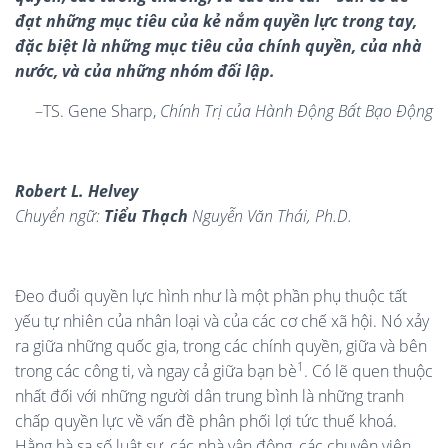
đạt những mục tiêu của kẻ nắm quyền lực trong tay,
đặc biệt là những mục tiêu của chính quyền, của nhà
nước, và của những nhóm đối lập.
–TS. Gene Sharp,
Chính Trị của Hành Động Bất Bạo Động
Robert L. Helvey
Chuyển ngữ:
Tiểu Thạch
Nguyễn Văn Thái, Ph.D.
Đeo đuổi quyền lực hình như là một phần phụ thuộc tất
yếu tự nhiên của nhân loại và của các cơ chế xã hội. Nó xảy
ra giữa những quốc gia, trong các chính quyền, giữa và bên
1
trong các công ti, và ngay cả giữa bạn bè
. Có lẽ quen thuộc
nhất đối với những người dân trung bình là những tranh
chấp quyền lực về vấn đề phân phối lợi tức thuế khoá.
Hằng hà sa số luật sư, các nhà vận động, các chuyên viên