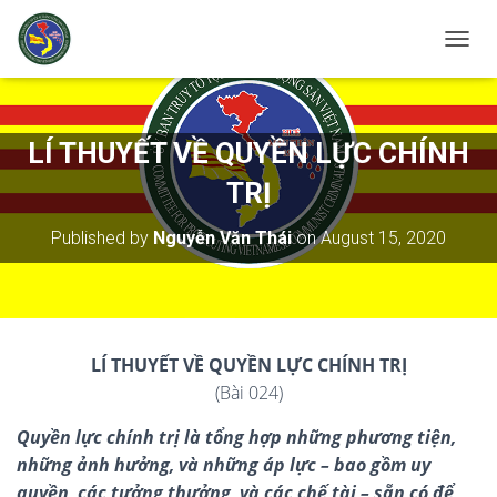
T
O
G
G
L
LÍ THUYẾT VỀ QUYỀN LỰC CHÍNH
E
N
TRỊ
A
V
Published by
Nguyễn Văn Thái
on
August 15, 2020
I
G
A
T
I
O
L
Í
THUYẾT VỀ QUYỀN LỰC CHÍNH TRỊ
N
(Bài 024)
Quyền lực chính trị là tổng hợp những phương tiện,
những ảnh hưởng, và những áp lực – bao gồm uy
quyền, các tưởng thưởng, và các chế tài – sẵn có để