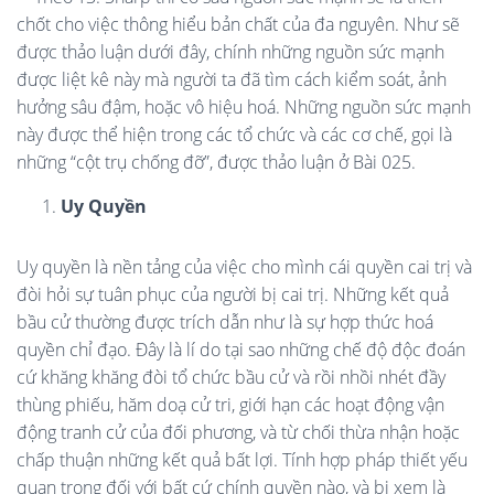
chốt cho việc thông hiểu bản chất của đa nguyên. Như sẽ
được thảo luận dưới đây, chính những nguồn sức mạnh
được liệt kê này mà người ta đã tìm cách kiểm soát, ảnh
hưởng sâu đậm, hoặc vô hiệu hoá. Những nguồn sức mạnh
này được thể hiện trong các tổ chức và các cơ chế, gọi là
những “cột trụ chống đỡ”, được thảo luận ở Bài 025.
Uy Quyền
Uy quyền là nền tảng của việc cho mình cái quyền cai trị và
đòi hỏi sự tuân phục của người bị cai trị. Những kết quả
bầu cử thường được trích dẫn như là sự hợp thức hoá
quyền chỉ đạo. Đây là lí do tại sao những chế độ độc đoán
cứ khăng khăng đòi tổ chức bầu cử và rồi nhồi nhét đầy
thùng phiếu, hăm doạ cử tri, giới hạn các hoạt động vận
động tranh cử của đối phương, và từ chối thừa nhận hoặc
chấp thuận những kết quả bất lợi. Tính hợp pháp thiết yếu
quan trọng đối với bất cứ chính quyền nào, và bị xem là