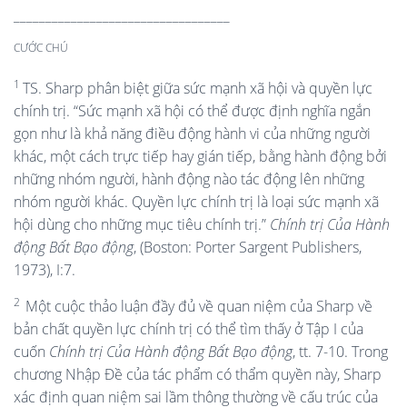
__________________________________
CƯỚC CHÚ
1
TS. Sharp phân biệt giữa sức mạnh xã hội và quyền lực
chính trị. “Sức mạnh xã hội có thể được định nghĩa ngắn
gọn như là khả năng điều động hành vi của những người
khác, một cách trực tiếp hay gián tiếp, bằng hành động bởi
những nhóm người, hành động nào tác động lên những
nhóm người khác. Quyền lực chính trị là loại sức mạnh xã
hội dùng cho những mục tiêu chính trị.”
Chính
t
rị
C
ủa Hành
đ
ộng Bất Bạo
đ
ộng
, (Boston: Porter Sargent Publishers,
1973), I:7.
2
Một cuộc thảo luận đầy đủ về quan niệm của Sharp về
bản chất quyền lực chính trị có thể tìm thấy ở Tập I của
cuốn
Chính
t
rị
C
ủa Hành
đ
ộng Bất Bạo
đ
ộng
, tt. 7-10. Trong
chương Nhập Đề của tác phẩm có thẩm quyền này, Sharp
xác định quan niệm sai lầm thông thường về cấu trúc của