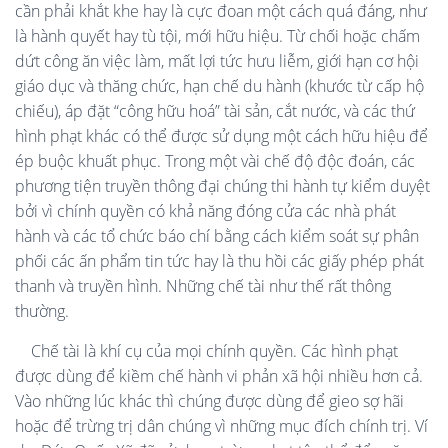
cần phải khắt khe hay là cực đoan một cách quá đáng, như
là hành quyết hay tù tội, mới hữu hiệu. Từ chối hoặc chấm
dứt công ăn việc làm, mất lợi tức hưu liễm, giới hạn cơ hội
giáo dục và thăng chức, hạn chế du hành (khước từ cấp hộ
chiếu), áp đặt “công hữu hoá” tài sản, cắt nước, và các thứ
hình phạt khác có thể được sử dụng một cách hữu hiệu để
ép buộc khuất phục. Trong một vài chế độ độc đoán, các
phương tiện truyền thông đại chúng thi hành tự kiểm duyệt
bởi vì chính quyền có khả năng đóng cửa các nhà phát
hành và các tổ chức báo chí bằng cách kiểm soát sự phân
phối các ấn phẩm tin tức hay là thu hồi các giấy phép phát
thanh và truyền hình. Những chế tài như thế rất thông
thường.
Chế tài là khí cụ của mọi chính quyền. Các hình phạt
được dùng để kiềm chế hành vi phản xã hội nhiều hơn cả.
Vào những lúc khác thì chúng được dùng để gieo sợ hãi
hoặc để trừng trị dân chúng vì những mục đích chính trị. Ví