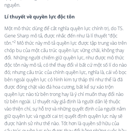
nguyên.
Lí thuyết về quyền lực độc tôn
Một mô thức dùng để cắt nghĩa quyền lực chính trị, do TS.
Gene Sharp mô tả, được nhắc đến như là lí thuyết “độc
2
tôn.”
Mô thức này mô tả quyền lực được tập trung vào trên
chóp bu của một cấu trúc quyền lực vững chãi, không thay
đổi. Những người chiếm giữ quyền lực, như được mô thức
độc tôn này mô tả, có thể thay đổi vì bất cứ một số lí do nào
đó; nhưng cấu trúc của chính quyền lực, nghĩa là, cái vỏ bọc
bên ngoài quyền lực có hình kim tự tháp thì như thể là đã
được đóng chặt vào đá hoa cương, bất kể sự xáo trộn
quyền lực nào từ bên trong hay là ý chí muốn thay đổi nào
từ bên ngoài. Lí thuyết này giả định là người dân lệ thuộc
vào thiện chí, sự hỗ trợ và những quyết định của người nắm
giữ quyền lực và người cai trị quyết định quyền lực này sẽ
được hành sử như thế nào. Tốt hơn là quyền sở hữu của
cấu trúc quyền lực này được thay đổi bằng những cuộc bầu