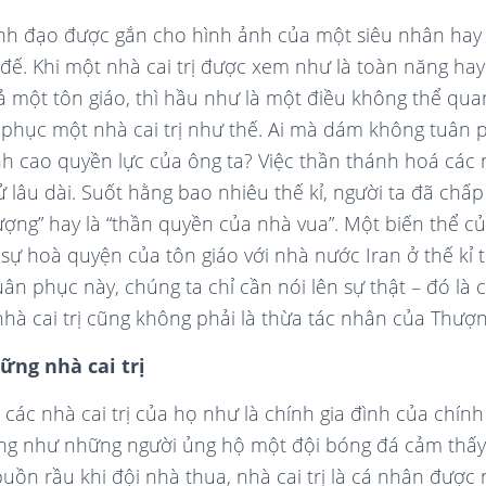
ãnh đạo được gắn cho hình ảnh của một siêu nhân hay
đế. Khi một nhà cai trị được xem như là toàn năng ha
cả một tôn giáo, thì hầu như là một điều không thể qu
 phục một nhà cai trị như thế. Ai mà dám không tuân 
nh cao quyền lực của ông ta? Việc thần thánh hoá các
sử lâu dài. Suốt hằng bao nhiêu thế kỉ, người ta đã ch
ượng” hay là “thần quyền của nhà vua”. Một biến thể 
 sự hoà quyện của tôn giáo với nhà nước Iran ở thế kỉ 
uân phục này, chúng ta chỉ cần nói lên sự thật – đó là
nhà cai trị cũng không phải là thừa tác nhân của Thượ
ững nhà cai trị
các nhà cai trị của họ như là chính gia đình của chín
ng như những người ủng hộ một đội bóng đá cảm thấy
uồn rầu khi đội nhà thua, nhà cai trị là cá nhân được 