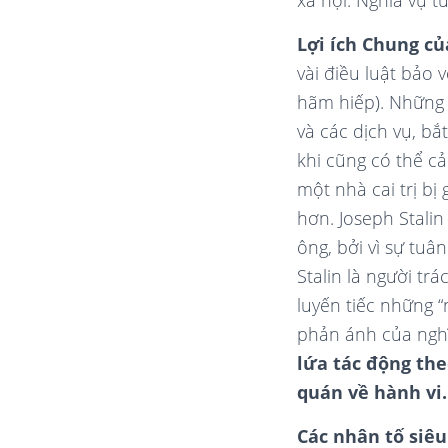
xã hội. Nghĩa vụ t
Lợi ích Chung củ
vài điều luật bảo 
hãm hiếp). Những 
và các dịch vụ, bắ
khi cũng có thể c
một nhà cai trị bị
hơn. Joseph Stalin
ông, bởi vì sự tuâ
Stalin là người tr
luyến tiếc những 
phản ánh của nghĩ
lứa tác động the
quán về hành vi.
Các nhân tố siê