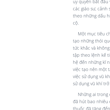
uy quyền bắt đầu 
các giáo sư, cảnh 
theo những dấu hi
cộ.
Một mục tiêu ch
tạo những thói qu
tức khắc và không
tập theo lệnh kế ti
hệ đến những kĩ n
việc tạo nên một 
việc sử dụng vũ kh
sử dụng vũ khí trở
Những ai trong c
đã hút bao nhiêu 
thuốc đã tăng đến