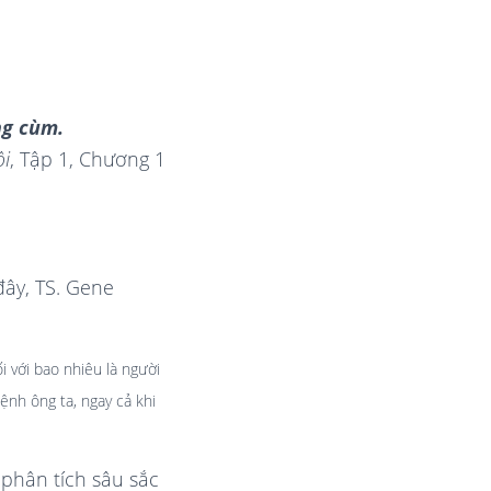
ng cùm.
ội
, Tập 1, Chương 1
ây, TS. Gene
i với bao nhiêu là người
ệnh ông ta, ngay cả khi
phân tích sâu sắc