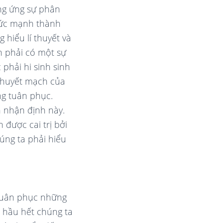
ung ứng sự phân
 sức mạnh thành
 hiểu lí thuyết và
n phải có một sự
 phải hi sinh sinh
“huyết mạch của
ng tuân phục.
 nhận định này.
 được cai trị bởi
úng ta phải hiểu
 tuân phục những
i hầu hết chúng ta