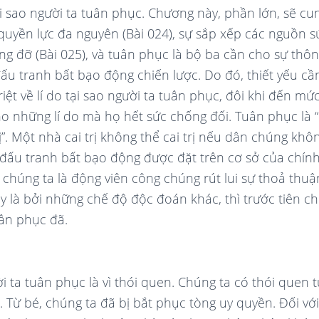
ại sao người ta tuân phục. Chương này, phần lớn, sẽ c
 quyền lực đa nguyên (Bài 024), sự sắp xếp các nguồn
g đỡ (Bài 025), và tuân phục là bộ ba cần cho sự thông
ấu tranh bất bạo động chiến lược. Do đó, thiết yếu cầ
iệt về lí do tại sao người ta tuân phục, đôi khi đến mức
 những lí do mà họ hết sức chống đối. Tuân phục là 
ị”. Một nhà cai trị không thể cai trị nếu dân chúng khô
đấu tranh bất bạo động được đặt trên cơ sở của chính
húng ta là động viên công chúng rút lui sự thoả thuận
y là bởi những chế độ độc đoán khác, thì trước tiên ch
uân phục đã.
ời ta tuân phục là vì thói quen. Chúng ta có thói quen
 Từ bé, chúng ta đã bị bắt phục tòng uy quyền. Đối vớ