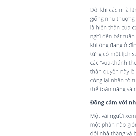
Đôi khi các nhà l
giống như thượng 
là hiện thân của 
nghĩ đến bất tuân
khi ông đang ở đỉ
từng có một lịch 
các “vua-thánh th
thần quyền này là
công lại nhân tố t
thể toàn năng và 
Đồng cảm với nh
Một vài người xem 
một phần nào giố
đội nhà thắng và b