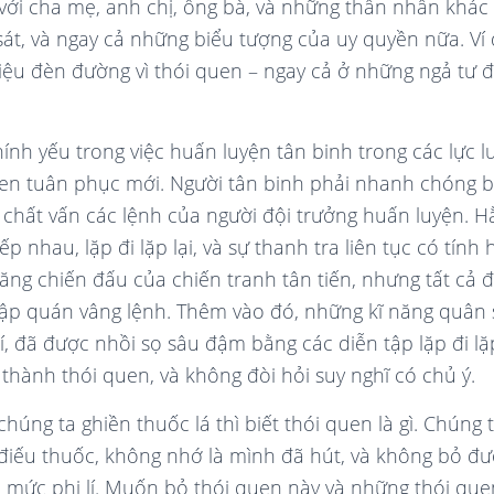
với cha mẹ, anh chị, ông bà, và những thân nhân khác
sát, và ngay cả những biểu tượng của uy quyền nữa. Ví
ệu đèn đường vì thói quen – ngay cả ở những ngả tư 
ính yếu trong việc huấn luyện tân binh trong các lực l
en tuân phục mới. Người tân binh phải nhanh chóng bi
 chất vấn các lệnh của người đội trưởng huấn luyện. H
ếp nhau, lặp đi lặp lại, và sự thanh tra liên tục có tính 
ăng chiến đấu của chiến tranh tân tiến, nhưng tất cả đ
tập quán vâng lệnh. Thêm vào đó, những kĩ năng quân
í, đã được nhồi sọ sâu đậm bằng các diễn tập lặp đi lặp
 thành thói quen, và không đòi hỏi suy nghĩ có chủ ý.
húng ta ghiền thuốc lá thì biết thói quen là gì. Chúng
điếu thuốc, không nhớ là mình đã hút, và không bỏ đượ
 mức phi lí. Muốn bỏ thói quen này và những thói qu