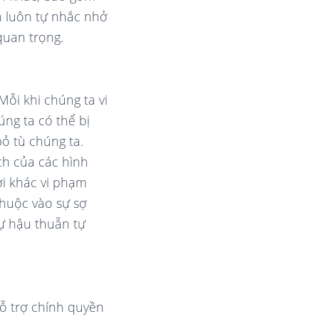
n luôn tự nhắc nhở
 quan trọng.
Mỗi khi chúng ta vi
úng ta có thể bị
bỏ tù chúng ta.
ch của các hình
ời khác vi phạm
thuộc vào sự sợ
sự hậu thuẫn tự
hỗ trợ chính quyền