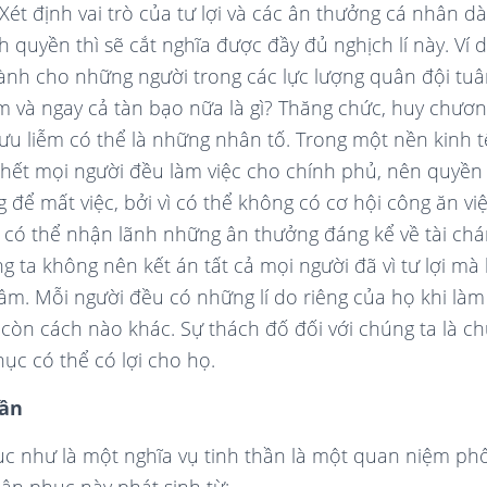
 Xét định vai trò của tư lợi và các ân thưởng cá nhân 
 quyền thì sẽ cắt nghĩa được đầy đủ nghịch lí này. Ví 
nh cho những người trong các lực lượng quân đội tu
 và ngay cả tàn bạo nữa là gì? Thăng chức, huy chương
 hưu liễm có thể là những nhân tố. Trong một nền kinh 
 hết mọi người đều làm việc cho chính phủ, nên quyền l
 để mất việc, bởi vì có thể không có cơ hội công ăn vi
có thể nhận lãnh những ân thưởng đáng kể về tài chá
 ta không nên kết án tất cả mọi người đã vì tư lợi mà
âm. Mỗi người đều có những lí do riêng của họ khi làm
g còn cách nào khác. Sự thách đố đối với chúng ta là 
hục có thể có lợi cho họ.
hần
ục như là một nghĩa vụ tinh thần là một quan niệm ph