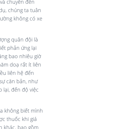
 và chuyển đến
 dụ, chúng ta tuân
đường không có xe
ượng quân đội là
ết phản ứng lại
ằng bao nhiêu giờ
hăm doạ rất ít liên
ều liên hệ đến
 sự căn bản, như
 lại, đến độ việc
 ta không biết mình
c thuốc khi giá
en khác, bao gồm