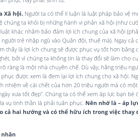
uân phục này phát sinh từ:
a Xã hội.
Người ta có thể lí luận là luật pháp bảo vệ 
vệ chúng ta khỏi bị những hành vi phản xã hội (như cướ
luật khác nhằm bảo đảm lợi ích chung của xã hội (ph
t người trẻ nhập ngũ vào Quân đội, thuế má). Ngay cả 
ảm thấy là lợi ích chung sẽ được phục vụ tốt hơn bằng
 ghét, bởi vì chúng ta không tin là thay đổi sẽ làm cho c
 rõ ràng là một nhà chuyên chế. Dù vậy, hằng triệu ng
n phục được xem là đem lại lợi ích chung cho xã hội. Ng
ách nhiệm về cái chết của hơn 20 triệu người mà có mộ
“ngày xưa tốt đẹp”. Chúng ta có thể xem áp lực bạn bè
a vụ tinh thần là phải tuân phục.
Nên nhớ là – áp lự
o cả hai hướng và có thể hữu ích trong việc thay
u nhân