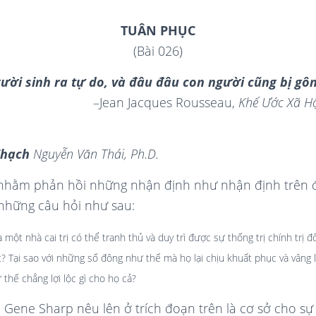
TUÂN PHỤC
(Bài 026)
ười sinh ra tự do, và đâu đâu con người cũng bị gô
–Jean Jacques Rousseau,
Khế Ước Xã H
Thạch
Nguyễn Văn Thái, Ph.D.
 nhằm phản hồi những nhận định như nhận định trên đ
những câu hỏi như sau:
ột nhà cai trị có thể tranh thủ và duy trì được sự thống trị chính trị đố
 Tại sao với những số đông như thế mà họ lại chịu khuất phục và vâng l
 thế chẳng lợi lộc gì cho họ cả?
Gene Sharp nêu lên ở trích đoạn trên là cơ sở cho sự 