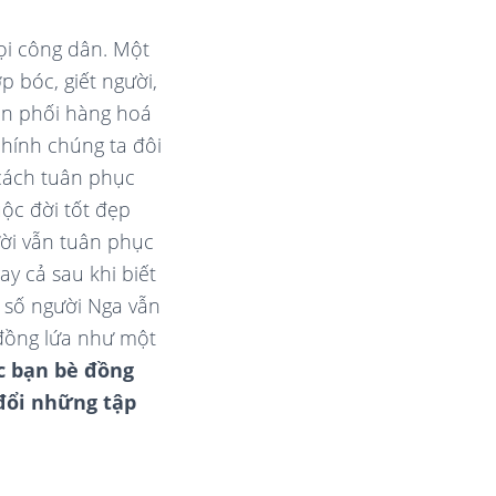
mọi công dân. Một
p bóc, giết người,
ân phối hàng hoá
chính chúng ta đôi
 cách tuân phục
uộc đời tốt đẹp
ười vẫn tuân phục
ay cả sau khi biết
t số người Nga vẫn
 đồng lứa như một
c bạn bè đồng
 đổi những tập