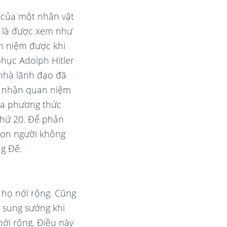
 của một nhân vật
y là được xem như
an niệm được khi
phục Adolph Hitler
 nhà lãnh đạo đã
ấp nhận quan niệm
của phương thức
thứ 20. Để phản
 con người không
ng Đế.
h họ nới rộng. Cũng
 sung sướng khi
nới rộng. Điều này