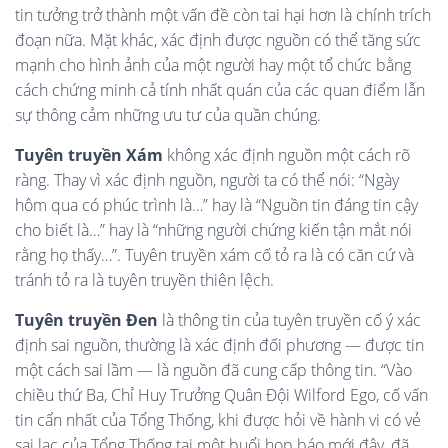
tin tưởng trở thành một vấn đề còn tai hại hơn là chính trích
đoạn nữa. Mặt khác, xác định được nguồn có thể tăng sức
mạnh cho hình ảnh của một người hay một tổ chức bằng
cách chứng minh cả tính nhất quán của các quan điểm lẫn
sự thông cảm những ưu tư của quần chúng.
Tuyên truyền Xám
không xác định nguồn một cách rõ
ràng. Thay vì xác định nguồn, người ta có thể nói: “Ngày
hôm qua có phúc trình là…” hay là “Nguồn tin đáng tin cậy
cho biết là…” hay là “những người chứng kiến tận mắt nói
rằng họ thấy…”. Tuyên truyền xám cố tỏ ra là có căn cứ và
tránh tỏ ra là tuyên truyền thiên lệch.
Tuyên truyền Đen
là thông tin của tuyên truyền cố ý xác
định sai nguồn, thường là xác định đối phương — được tin
một cách sai lầm — là nguồn đã cung cấp thông tin. “Vào
chiều thứ Ba, Chỉ Huy Trưởng Quân Đội Wilford Ego, cố vấn
tin cẩn nhất của Tổng Thống, khi được hỏi về hành vi có vẻ
sai lạc của Tổng Thống tại một buổi họp báo mới đây, đã