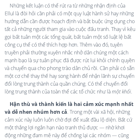
Những kết luận có thể rút ra từ những nhận định của
Ellul là đòi hỏi cần phải có một quy luật hành sử hay những
hướng dẫn cần được hoạch định và bắt buộc ứng dụng cho
tất cả những người tham gia vào cuộc đấu tranh. Thay vì kêu
gọi bất tuân một các tổng quát, bất tuân một số luật lệ bất
công cụ thể có thể thích hợp hơn. Thêm vào đó, tuyên
truyền phải thường xuyên nhắc nhở dân chúng một cách
mạnh bạo là sự tuân phục đã được rút lui khỏi chính quyền
và chuyển qua cho phong trào dân chủ rồi. Cần phải có sẵn
một cơ chế thay thế hay song hành để nhận lãnh sự chuyển
đổi lòng trung thành của quần chúng. Có thể chuyển đổi
lòng trung thành của toàn thể các tổ chức như là
một khối
.
Hận thù và thành kiến là hai cảm xúc mạnh nhất
và dễ nhen nhúm hơn cả
. Trong một vài xã hội, những
cảm xúc này luôn luôn chờ đợi để xuất đầu lộ diện. Bất cứ
một thắng lợi ngắn hạn nào tranh thủ được — nhờ khơi
động những đam mê này để chống lại các nhóm — cũng