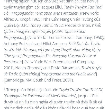
Những nguồn hữu ích cho việc xét định chi tiết hơn về
tuyên truyền gồm có: Jacques Ellul,
Tuyên Truyền: Tạo Thái
Độ
[
Propaganda: Formation Men’s Attitudes
], (New York:
Alfred A. Knopf, 1965); Nha Cẩm Nang Chiến Trường của
Quân Đội 33-5,
Tác
v
ụ Tâm lí
, 1962; Frederick Irion,
Ý
k
iến
Quần
c
húng và Tuyên
t
ruyền
[
Public Opinion and
Propaganda
], (New York: Thomas Crowell Company, 1950);
Anthony Pratkanis and Elliot Aronson,
Thời Đại của Tuyên
t
ruyền: Việc Sử
d
ụng và Lạm
d
ụng Thuyết
p
hục Hằng Ngày
[
The Age of Propaganda: The Everyday Use and Abuse of
Persuasion
], (New York: W.H. Freeman and Company,
2001); Noam Chomsky and David Barsamian,
Tuyên
t
ruyền
và Trí
ó
c Quần
c
húng
[
Propaganda and the Public Mind
],
(Cambridge, MA: South End Press, 2001).
3
Trong phần lời phi lộ của cuốn
Tuyên Truyền: Tạo Thái Độ
[
Propaganda: Formation of Men’s Attitudes
], Jacques Ellul
duyệt lại nhiều định nghĩa về tuyên truyền và thấy là tất cả
những định nghĩa đó đều không đầy đủ hoặc quá bao quát