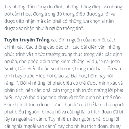
Tuỳ những đối tượng dự định, những thông điệp, và những
bối cảnh hoạt động trong đó thông điệp được gửi đi và
được tiếp nhận mà cần phải có những lựa chọn ai nên
4
được xác nhận như là nguồn thông tin
.
Tuyên truyền Trắng
xác định nguồn của nó một cách
chính xác. Các thông cáo báo chí, các bài diễn văn, những
phúc trình và tin tức thường trung thực trong việc xác định
nguồn, cho phép đối tượng ki
ểm chứng
. Ví dụ, “Ngài John
Smith, Dân Biểu thuộc Southmore, trong một bài diễn văn
trình bày trước Hiệp hội Giáo sư Đại học, hôm nay nói
rằng…”. Bởi vì những lời phát biểu có thể được minh xác và
phân tích, nên cần phải cẩn trọng tính trước những lời phát
biểu này có thể được tiếp nhận và thẩm định như thế nào.
Đôi khi một trích đoạn được chọn lựa có thể làm cho người
phát biểu [nguồn] bị xấu hổ và cắt nghĩa là trích đoạn đã bị
lấy ra ngoài văn cảnh. Tuy nhiên, nếu nguồn phải dùng lối
cắt nghĩa “ngoài văn cảnh” này cho nhiều trích đoạn, thì sự