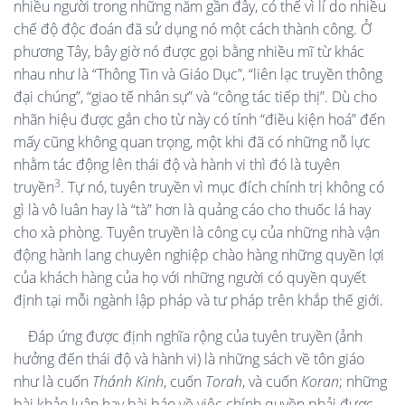
nhiều người trong những năm gần đây, có thể vì lí do nhiều
chế độ độc đoán đã sử dụng nó một cách thành công. Ở
phương Tây, bây giờ nó được gọi bằng nhiều mĩ từ khác
nhau như là “Thông Tin và Giáo Dục”, “liên lạc truyền thông
đại chúng”, “giao tế nhân sự” và “công tác tiếp thị”. Dù cho
nhãn hiệu được gắn cho từ này có tính “điều kiện hoá” đến
mấy cũng không quan trọng, một khi đã có những nỗ lực
nhằm tác động lên thái độ và hành vi thì đó là tuyên
3
truyền
. Tự nó, tuyên truyền vì mục đích chính trị không có
gì là vô luân hay là “tà” hơn là quảng cáo cho thuốc lá hay
cho xà phòng. Tuyên truyền là công cụ của những nhà vận
động hành lang chuyên nghiệp chào hàng những quyền lợi
của khách hàng của họ với những người có quyền quyết
định tại mỗi ngành lập pháp và tư pháp trên khắp thế giới.
Đáp ứng được định nghĩa rộng của tuyên truyền (ảnh
hưởng đến thái độ và hành vi) là những sách về tôn giáo
như là cuốn
Thánh Kinh
, cuốn
Torah
, và cuốn
Koran
; những
bài khảo luận hay bài báo về việc chính quyền phải được