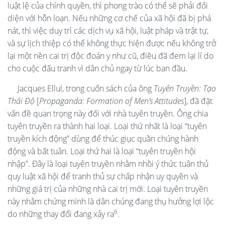
luật lệ của chính quyền, thì phong trào có thể sẽ phải đối
diện với hỗn loạn. Nếu những cơ chế của xã hội đã bị phá
nát, thì việc duy trì các dịch vụ xã hội, luật pháp và trật tự,
và sự lịch thiệp có thể không thực hiện được nếu không trở
lại một nền cai trị độc đoán y như cũ, điều đã đem lại lí do
cho cuộc đấu tranh vì dân chủ ngay từ lúc ban đầu.
Jacques Ellul, trong cuốn sách của ông
Tuyên Truyền: Tạo
Thái Độ
[
Propaganda: Formation of Men’s A
t
titudes
], đã đặt
vấn đề quan trọng này đối với nhà tuyên truyền. Ông chia
tuyên truyền ra thành hai loại. Loại thứ nhất là loại “tuyên
truyền kích động” dùng để thúc giục quần chúng hành
động và bất tuân. Loại thứ hai là loại “tuyên truyền hội
nhập”. Đây là loại tuyên truyền nhằm nhồi ý thức tuân thủ
quy luật xã hội để tranh thủ sự chấp nhận uy quyền và
những giá trị của những nhà cai trị mới. Loại tuyên truyền
này nhằm chứng minh là dân chúng đang thụ hưởng lợi lộc
6
do những thay đổi đang xảy ra
.