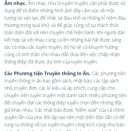
Âm nhạc.
Âm nhạc, như là tuyên truyền, cần phải được sử
dụng để tô điểm những hình ảnh đầy cảm xúc về một
tương lai xán lạn, để nhắc lại đau khổ và những kỉ niệm đau
thương trong quá khứ, và để giúp củng cố sự thách thức
toàn diện đối với nền chuyên chế hiện hành. Khi người dân
kết hợp lại với nhau cùng ca lên những bài hát được sáng
tác có màu sắc tuyên truyền, thì họ sẽ có khuynh hướng
củng cố tinh thần cho nhau dẫn đưa đến việc chấp nhận
thông điệp đã được dự tính của tuyên truyền.
Các Phương
t
iện Truyền
t
hông In Ấn.
Các phương tiện
truyền thông in ấn bao gồm sách, nhật báo, các tập sách
nhỏ, truyền đơn, các kí kiệu và áp phích, cung cấp cho
chuyên viên tuyên truyền một danh sách nhiều phương tiện
để chuyển đạt các thông điệp tuyển chọn đến những độc
giả khác nhau. Các nhật báo được “kiểm soát” của cả chính
quyền lẫn của phe đối lập tạo nên một diễn đàn sẵn có để
tung ra những nỗ lực tuyên truyền công kích cũng như bào