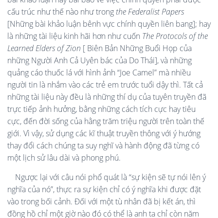
cấu trúc như thế nào như trong
the Federalist Papers
[Những bài khảo luận bênh vực chính quyền liên bang]; hay
là những tài liệu kinh hãi hơn như cuốn
The Protocols of the
Learned Elders of Zion
[ Biên Bản Những Buổi Họp của
những Người Anh Cả Uyên bác của Do Thái], và những
quảng cáo thuốc lá với hình ảnh “Joe Camel” mà nhiều
người tin là nhắm vào các trẻ em trước tuổi dậy thì. Tất cả
những tài liệu này đều là những thí dụ của tuyên truyền đã
trực tiếp ảnh hưởng, bằng những cách tích cực hay tiêu
cực, đến đời sống của hằng trăm triệu người trên toàn thế
giới. Vì vậy, sử dụng các kĩ thuật truyền thông với ý hướng
thay đổi cách chúng ta suy nghĩ và hành động đã từng có
một lịch sử lâu dài và phong phú.
Ngược lại với câu nói phổ quát là “sự kiện sẽ tự nói lên ý
nghĩa của nó”, thực ra sự kiện chỉ có ý nghĩa khi được đặt
vào trong bối cảnh. Đối với một tù nhân đã bị kết án, thì
đồng hồ chỉ một giờ nào đó có thể là anh ta chỉ còn năm