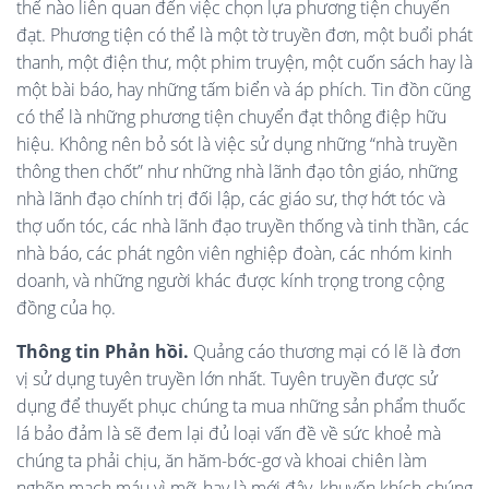
thế nào liên quan đến việc chọn lựa phương tiện chuyển
đạt. Phương tiện có thể là một tờ truyền đơn, một buổi phát
thanh, một điện thư, một phim truyện, một cuốn sách hay là
một bài báo, hay những tấm biển và áp phích. Tin đồn cũng
có thể là những phương tiện chuyển đạt thông điệp hữu
hiệu. Không nên bỏ sót là việc sử dụng những “nhà truyền
thông then chốt” như những nhà lãnh đạo tôn giáo, những
nhà lãnh đạo chính trị đối lập, các giáo sư, thợ hớt tóc và
thợ uốn tóc, các nhà lãnh đạo truyền thống và tinh thần, các
nhà báo, các phát ngôn viên nghiệp đoàn, các nhóm kinh
doanh, và những người khác được kính trọng trong cộng
đồng của họ.
Thông tin Phản hồi.
Quảng cáo thương mại có lẽ là đơn
vị sử dụng tuyên truyền lớn nhất. Tuyên truyền được sử
dụng để thuyết phục chúng ta mua những sản phẩm thuốc
lá bảo đảm là sẽ đem lại đủ loại vấn đề về sức khoẻ mà
chúng ta phải chịu, ăn hăm-bớc-gơ và khoai chiên làm
nghẽn mạch máu vì mỡ, hay là mới đây, khuyến khích chúng