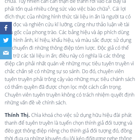
chữa. Tuy nhiên cần cẩn thận để tránh rơi vào cái bẫy là
5
phải tốn quá nhiều công sức vào việc bào chữa
. Cái lợi
đích thực của những hình thức tài liệu in ấn là người ta có
thể đọc và nghiên cứu kĩ lưỡng, cũng như thảo luận về tài
liệu gốc của phong trào. Các bảng hiệu và áp phích dùng
các hình ảnh, kí hiệu, khẩu hiệu, và màu sắc được sử dụng
để chuyển đi những thông điệp tóm lược. Độc giả có thể
lưu trữ các tài liệu in ấn; điều này có nghĩa là các thông
điệp cần phải nhất quán về những mục tiêu tuyên truyền vì
chắc chắn sẽ có những sự so sánh. Do đó, chuyên viên
tuyên truyền phải trông cậy vào những mục tiêu chánh sách
có thẩm quyền đã được chọn lọc một cách cẩn trọng.
Chuyên viên tuyên truyền không có trách nhiệm quyết định
những vấn đề về chính sách.
Thính Thị.
Chìa khoá cho việc sử dụng hữu hiệu đài phát
thanh để tuyên truyền là tuyển chọn thính giả đối tượng và
đẽo gọt thông điệp riêng cho thính giả đối tượng đó, đồng
thời đưa ra những khuyến dụ lôi kéo đốitượng nghe thông