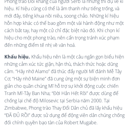
Phong trào Đối kháng của người Serb là những thí dụ về kí
hiệu. Kí hiệu cũng có thể là âm thanh như tiếng trống, và
mới đây, tiếng khua nồi niêu, soong chảo. Những kí hiệu
hỗn hợp khác có thể bao gồm một vài hành động như một
cách bắt tay, hay một cử chỉ đặc biệt nào đó. Khi chọn kí
hiệu cho một phong trào, nên cẩn trọng tránh xúc phạm
đến những điểm tế nhị về văn hoá.
Khẩu hiệu.
Khẩu hiệu nên là một câu ngắn gọn biểu hiện
những cảm xúc tức giận, hận thù, thách thức hoặc dũng
cảm. “Hãy nhớ Alamo” đã thúc đẩy người Mĩ đánh Mễ Tây
Cơ; “Hãy nhớ Maine” đã cung ứng một sự biện minh đơn
giản cho quần chúng Mĩ hỗ trợ sự khởi động cuộc chiến
Tranh Mĩ-Tây Ban Nha; “Đời Hắn Hết Rồi” được dùng để
chống lại chế độ Milosevic tại Serbia năm 2000. Tại
Zimbabwe, Phong trào Thay Đổi Dân chủ đã lấy khẩu hiệu
“ĐÃ ĐỦ RỒI” được sử dụng để động viên dân chúng chống
đối chính quyền bạo tàn của Robert Mugabe.