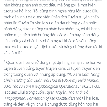
nên không phản ánh được điều mà ông gọi là một hiện
tượng xã hội học. Tôi dùng định nghĩa rộng lớn được Ellul
trích dẫn, như đã được Viện Phân tích Tuyên truyển chấp
nhận là: “Tuyên Truyền là sự diễn đạt những ý kiến hoặc
hành động được những cá nhân hay nhóm người thi hành
nhằm mục đích ảnh hưởng đến các ý kiến hay hành động
của những cá nhân hay nhóm người khác đối với những
mục đích được quyết định trước và bằng những thao tác kĩ
xảo tâm lí.”
4
Quân đội Hoa Kì sử dụng một định nghĩa hạn chế hơn về
tuyên truyền trắng, tuyên truyền xám, và tuyên truyền đen
trong tương quan với những áp dụng. Y/C Xem
Cẩm Nang
Chiến Trường của Quân Đội Hoa K
ì
[
US Army Field Manual
]
33-5
Tác
v
ụ Tâm lí
[
Psychological Operations
], 1962.31-33.
Jacques Ellul trong cuốn
Tuyên Truyền: Tạo Thái Độ
[
Propaganda: Formation of Men’s Attitudes
] mô tả hai loại,
trắng và đen, và ghi chú là chúng được dùng hỗn hợp hai