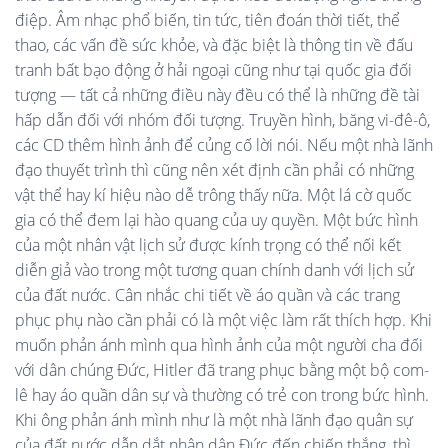
điệp. Âm nhạc phổ biến, tin tức, tiên đoán thời tiết, thể
thao, các vấn đề sức khỏe, và đặc biệt là thông tin về đấu
tranh bất bạo động ở hải ngoại cũng như tại quốc gia đối
tượng — tất cả những điều này đều có thể là những đề tài
hấp dẫn đối với nhóm đối tượng. Truyền hình, băng vi-đê-ô,
các CD thêm hình ảnh để củng cố lời nói. Nếu một nhà lãnh
đạo thuyết trình thì cũng nên xét định cần phải có những
vật thể hay kí hiệu nào dễ trông thấy nữa. Một lá cờ quốc
gia có thể đem lại hào quang của uy quyền. Một bức hình
của một nhân vật lịch sử được kính trọng có thể nối kết
diễn giả vào trong một tương quan chính danh với lịch sử
của đất nước. Cân nhắc chi tiết về áo quần và các trang
phục phụ nào cần phải có là một việc làm rất thích hợp. Khi
muốn phản ánh mình qua hình ảnh của một người cha đối
với dân chúng Đức, Hitler đã trang phục bằng một bộ com-
lê hay áo quần dân sự và thường có trẻ con trong bức hình.
Khi ông phản ánh mình như là một nhà lãnh đạo quân sự
của đất nước dẫn dắt nhân dân Đức đến chiến thắng, thì