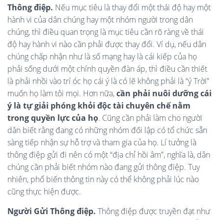
Thông điệp.
Nếu mục tiêu là thay đổi một thái độ hay một
hành vi của dân chúng hay một nhóm người trong dân
chúng, thì điều quan trọng là mục tiêu cần rõ ràng về thái
độ hay hành vi nào cần phải được thay đổi. Ví dụ, nếu dân
chúng chấp nhận như là số mạng hay là cái kiếp của họ
phải sống dưới một chính quyền đàn áp, thì điều cần thiết
là phải nhồi vào trí óc họ cái ý là có lẽ không phải là “ý Trời”
muốn họ làm tôi mọi. Hơn nữa,
cần phải nuôi dưỡng cái
ý là tự giải phóng khỏi độc tài chuyên chế nằm
trong quyền lực của họ
. Cũng cần phải làm cho người
dân biết rằng đang có những nhóm đối lập có tổ chức sẵn
sàng tiếp nhận sự hỗ trợ và tham gia của họ. Lí tưởng là
thông điệp gửi đi nên có một “địa chỉ hồi âm”, nghĩa là, dân
chúng cần phải biết nhóm nào đang gửi thông điệp. Tuy
nhiên, phổ biến thông tin này có thể không phải lúc nào
cũng thực hiện được.
Người Gửi Thông điệp.
Thông điệp được truyền đạt như