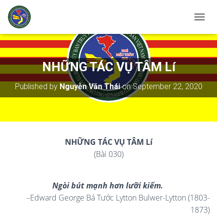
T
O
G
G
L
NHỮNG TÁC VỤ TÂM Lí
E
N
Published by
Nguyễn Văn Thái
on
September 22, 2020
A
V
I
G
A
T
NH
Ữ
NG TÁC VỤ TÂM L
í
I
(Bài 030)
O
N
Ngòi bút mạnh hơn lưỡi kiếm.
–Edward George Bá Tước Lytton Bulwer-Lytton (1803-
1873)