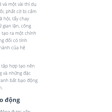
 và một vài thí dụ
i, phất cờ bị cấm
 hội, tẩy chay
 gian lận, công
à tạo ra một chính
g đối có tính
 hành của hệ
 tập hợp tạo nên
ng và những đặc
tranh bất bạo động
h.
ạo động
 động được xếp