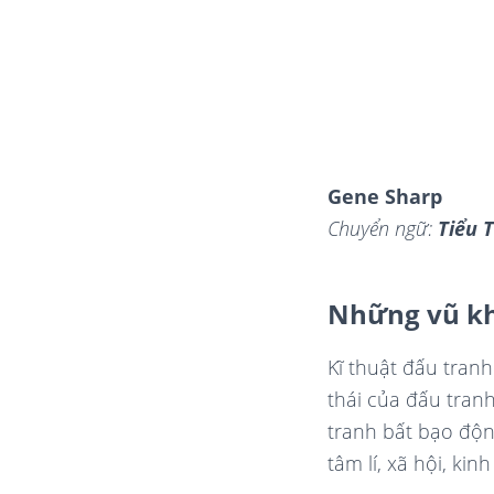
Gene Sharp
Chuyển ngữ:
Tiểu 
Những vũ kh
Kĩ thuật đấu tran
thái của đấu tra
tranh bất bạo độn
tâm lí, xã hội, ki