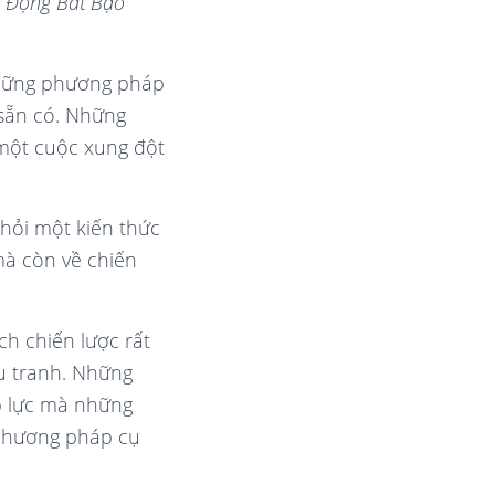
 Động Bất Bạo
những phương pháp
sẵn có. Những
một cuộc xung đột
hỏi một kiến thức
à còn về chiến
ch chiến lược rất
u tranh. Những
áp lực mà những
 phương pháp cụ