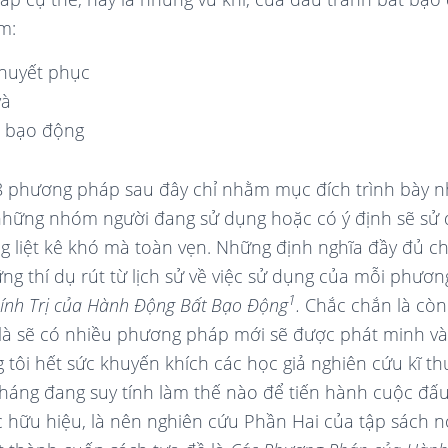
m:
thuyết phục
và
t bạo động
98 phương pháp sau đây chỉ nhằm mục đích trình bày 
những nhóm người đang sử dụng hoặc có ý định sẽ sử 
g liệt kê khó mà toàn vẹn. Những định nghĩa đầy đủ 
ng thí dụ rút từ lịch sử về việc sử dụng của mỗi phư
1
ính Trị của Hành Động Bất Bạo Động
.
Chắc chắn là còn
là sẽ có nhiều phương pháp mới sẽ được phát minh và
tôi hết sức khuyến khích các học giả nghiên cứu kĩ th
háng đang suy tính làm thế nào để tiến hành cuộc đấu
c hữu hiệu, là nên nghiên cứu Phần Hai của tập sách n