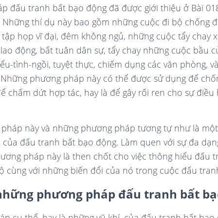
 đấu tranh bất bạo động đã được giới thiệu ở Bài 018
. Những thí dụ này bao gồm những cuộc đi bộ chống đố
tập họp vĩ đại, đêm không ngủ, những cuộc tẩy chay xã
 lao động, bất tuân dân sự, tẩy chay những cuộc bầu cử
ểu-tình-ngồi, tuyệt thực, chiếm dụng các văn phòng, v
 Những phương pháp này có thể được sử dụng để chốn
để chấm dứt hợp tác, hay là để gây rối ren cho sự điều
pháp này và những phương pháp tương tự như là một
n của đấu tranh bất bạo động. Làm quen với sự đa dạ
ương pháp này là then chốt cho việc thông hiểu đấu 
ộ cùng với những biến đổi của nó trong cuộc đấu tran
những phương pháp đấu tranh bất b
 cụ thể, hay là những vũ khí, của đấu tranh bất bạo