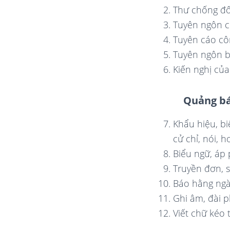
Thư chống đố
Tuyên ngôn c
Tuyên cáo cô
Tuyên ngôn bu
Kiến nghị củ
Quảng bá
Khẩu hiệu, bi
cử chỉ, nói, h
Biểu ngữ, áp 
Truyền đơn, 
Báo hằng ngà
Ghi âm, đài p
Viết chữ kéo 