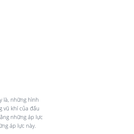
y là, những hình
 vũ khí của đấu
bằng những áp lực
ững áp lực này.