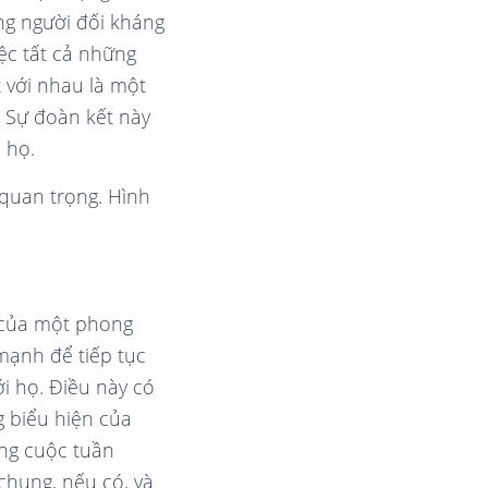
ng người đối kháng
ệc tất cả những
 với nhau là một
. Sự đoàn kết này
 họ.
quan trọng. Hình
 của một phong
mạnh để tiếp tục
i họ. Điều này có
g biểu hiện của
ững cuộc tuần
 chung, nếu có, và