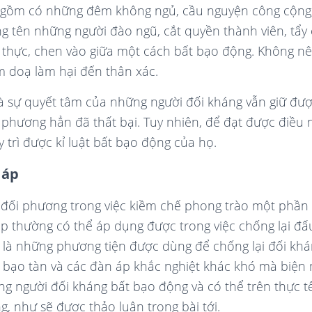
gồm có những đêm không ngủ, cầu nguyện công cộng,
ng tên những người đào ngũ, cắt quyền thành viên, tẩy 
ệt thực, chen vào giữa một cách bất bạo động. Không n
 doạ làm hại đến thân xác.
à sự quyết tâm của những người đối kháng vẫn giữ đượ
 phương hẳn đã thất bại. Tuy nhiên, để đạt được điều 
 trì được kỉ luật bất bạo động của họ.
 áp
đối phương trong việc kiềm chế phong trào một phần 
p thường có thể áp dụng được trong việc chống lại đấ
 là những phương tiện được dùng để chống lại đối khá
bạo tàn và các đàn áp khắc nghiệt khác khó mà biện 
ng người đối kháng bất bạo động và có thể trên thực tế
, như sẽ được thảo luận trong bài tới.