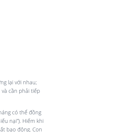
g lại với nhau;
; và cần phải tiếp
kháng có thể đồng
ếu nại”). Hiếm khi
bất bạo động. Con