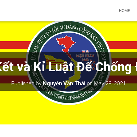
HOME
ết và Kỉ Luật Để Chống
Published by
Nguyễn Văn Thái
on
May 28, 2021