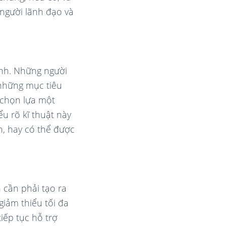
 người lãnh đạo và
anh. Những người
 những mục tiêu
 chọn lựa một
u rõ kĩ thuật này
n, hay có thể được
 cần phải tạo ra
iảm thiểu tối đa
iếp tục hỗ trợ