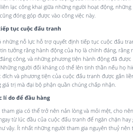
liên lạc công khai giữa những người hoạt động, những
cũng đóng góp được vào công việc này.
tiếp tục cuộc đấu tranh
ó những nỗ lực hỗ trợ quyết định tiếp tục cuộc đấu tr
 tin tưởng rằng hành động của họ là chính đáng, rằng
 đáng công, và những phương tiện hành động đã được
Những người đối kháng có thể lên tinh thần nếu họ hiể
đích và phương tiện của cuộc đấu tranh được gắn liề
ng giá trị mà đại bộ phận quần chúng chấp nhận.
c lí do để đầu hàng
i tham gia có thể trở nên nản lòng và mỏi mệt, cho nên
gay từ lúc đầu của cuộc đấu tranh để ngăn chặn hay g
ư vậy. Ít nhất những người tham gia nguyên thuỷ nên t