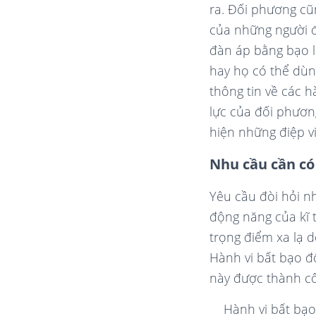
ra. Đối phương cũ
của những người 
đàn áp bằng bạo l
hay họ có thể dùn
thông tin về các 
lực của đối phươn
hiện những điệp v
Nhu cầu cần có
Yêu cầu đòi hỏi nh
động năng của kĩ 
trọng điểm xa lạ 
Hành vi bất bạo đ
này được thành c
Hành vi bất bạ