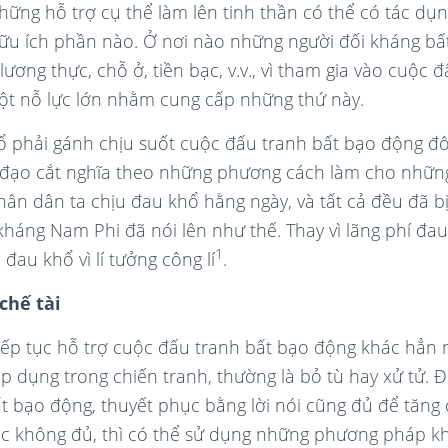
ững hỗ trợ cụ thể làm lên tinh thần có thể có tác dụng
hữu ích phần nào. Ở nơi nào những người đối kháng bấ
ương thực, chỗ ở, tiền bạc, v.v., vì tham gia vào cuộc đ
ột nỗ lực lớn nhằm cung cấp những thứ này.
 phải gánh chịu suốt cuộc đấu tranh bất bạo động đô
 đạo cắt nghĩa theo những phương cách làm cho nhữn
ân dân ta chịu đau khổ hằng ngày, và tất cả đều đã bị
kháng Nam Phi đã nói lên như thế. Thay vì lãng phí đa
1
 đau khổ vì lí tưởng công lí
.
chế tài
iếp tục hỗ trợ cuộc đấu tranh bất bạo động khác hẳn
 áp dụng trong chiến tranh, thường là bỏ tù hay xử tử. 
t bạo động, thuyết phục bằng lời nói cũng đủ để tăng
ục không đủ, thì có thể sử dụng những phương pháp k