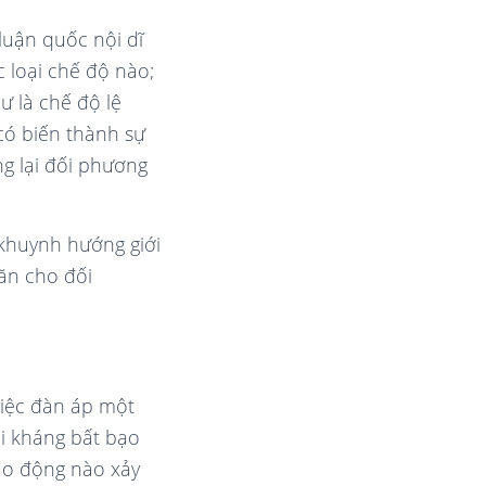
luận quốc nội dĩ
 loại chế độ nào;
 là chế độ lệ
có biến thành sự
g lại đối phương
 khuynh hướng giới
hăn cho đối
việc đàn áp một
i kháng bất bạo
ạo động nào xảy