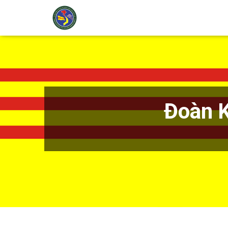
Đoàn K