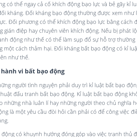
ng có thể ngay cả cố khích động bạo lực và bẻ gãy kỉ l
đối kháng. Đối kháng bạo động thường được xem như l
ực. Đối phương có thể khích động bạo lực bằng cách đ
g gián điệp hay chuyên viên khích động. Nếu bị phát l
hành động như thế có thể làm sụp đổ sự hỗ trợ thường 
g một cách thảm hại. Đối kháng bất bạo động có kỉ luậ
iên như thế.
 hành vi bất bạo động
ững người tình nguyện phải duy trì kỉ luật bất bạo độn
thuật đấu tranh bất bạo động. Kỉ luật bất bạo động kh
do những nhà luân lí hay những người theo chủ nghĩa h
ộng là một yêu cầu đòi hỏi cần phải có để công việc đi
ông.
o động có khuynh hướng đóng góp vào việc tranh thủ 