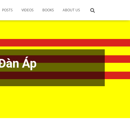
POSTS
VIDEOS
BOOKS
ABOUT US
 Đàn Áp