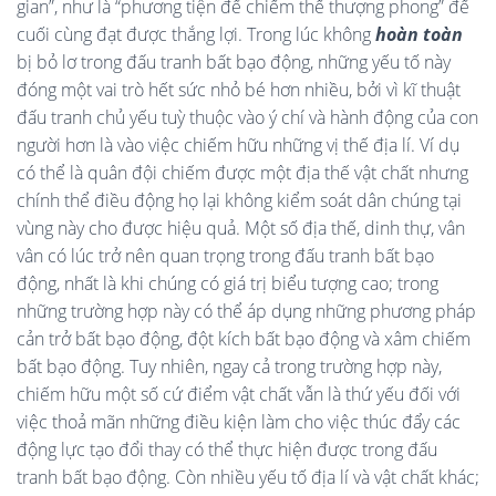
gian”, như là “phương tiện để chiếm thế thượng phong” để
cuối cùng đạt được thắng lợi. Trong lúc không
hoàn toàn
bị bỏ lơ trong đấu tranh bất bạo động, những yếu tố này
đóng một vai trò hết sức nhỏ bé hơn nhiều, bởi vì kĩ thuật
đấu tranh chủ yếu tuỳ thuộc vào ý chí và hành động của con
người hơn là vào việc chiếm hữu những vị thế địa lí. Ví dụ
có thể là quân đội chiếm được một địa thế vật chất nhưng
chính thể điều động họ lại không kiểm soát dân chúng tại
vùng này cho được hiệu quả. Một số địa thế, dinh thự, vân
vân có lúc trở nên quan trọng trong đấu tranh bất bạo
động, nhất là khi chúng có giá trị biểu tượng cao; trong
những trường hợp này có thể áp dụng những phương pháp
cản trở bất bạo động, đột kích bất bạo động và xâm chiếm
bất bạo động. Tuy nhiên, ngay cả trong trường hợp này,
chiếm hữu một số cứ điểm vật chất vẫn là thứ yếu đối với
việc thoả mãn những điều kiện làm cho việc thúc đẩy các
động lực tạo đổi thay có thể thực hiện được trong đấu
tranh bất bạo động. Còn nhiều yếu tố địa lí và vật chất khác;