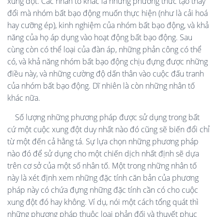
xung đột. Các nhân tố khác là những phương thức tạo thay
đổi mà nhóm bất bạo động muốn thực hiện (như là cải hoá
hay cưỡng ép), kinh nghiệm của nhóm bất bạo động, và khả
năng của họ áp dụng vào hoạt động bất bạo động. Sau
cùng còn có thể loại của đàn áp, những phản công có thể
có, và khả năng nhóm bất bạo động chịu đựng được những
điều này, và những cường độ dấn thân vào cuộc đấu tranh
của nhóm bất bạo động. Dĩ nhiên là còn những nhân tố
khác nữa.
Số lượng những phương pháp được sử dụng trong bất
cứ một cuộc xung đột duy nhất nào đó cũng sẽ biến đổi chỉ
từ một đến cả hằng tá. Sự lựa chọn những phương pháp
nào đó để sử dụng cho một chiến dịch nhất định sẽ dựa
trên cơ sở của một số nhân tố. Một trong những nhân tố
này là xét định xem những đặc tính căn bản của phương
pháp này có chứa đựng những đặc tính cần có cho cuộc
xung đột đó hay không. Ví dụ, nói một cách tổng quát thì
những phương pháp thuộc loại phản đối và thuyết phục