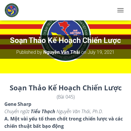
T
O
G
G
L
Soạn Thảo Kế Hoạch Chiến Lược
E
N
Published by
Nguyễn Văn Thái
on
July 19, 2021
A
V
I
G
A
T
Soạn Thảo Kế Hoạch Chiến Lược
I
O
(Bài 045)
N
Gene Sharp
Chuyển ngữ
: Tiểu Thạch
Nguyễn Văn Thái, Ph.D.
A. Một vài yếu tố then chốt trong chiến lược và các
chiến thuật bất bạo động