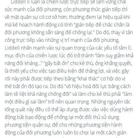
Liddell lí luận là chiến lược trực tiếp sẽ làm vững chãi
sức mạnh của đối phương, còn phương thức gián tiếp thì
về mặt quân sự có cơ sở hơn; thường đem lại hiệu quả khi
mà kế hoạch hành động có tính “gián tiếp để chắc chắn là
đối phương không sẵn sàng để chống lại.” Do đó, thay vì tấn
công trực tiếp vào những vị trí mạnh của đối phương,
Liddell nhấn mạnh vào sự quan trọng của các yếu tố tâm lí;
mục đích của chiến lược lúc đó trở thành “làm suy giảm khả
năng đối kháng…” “gây bất ổn” cho kẻ thù, ông khẳng quyết,
là thiết yếu cho việc tạo điều kiện để thắng lợi, và việc gây
rối này phải được tiếp theo bằng “khai thác” cơ hội do vị
thế bất ổn đó tạo ra. Do đó “vô hiệu hoá đối lực bằng cách
làm tê liệt khả năng chống đối” và làm cho kẻ thù phải “làm
một điều gì sai lầm”
trở nên quan trọng. Những nguyên tắc
tổng quát này đều có thể áp dụng được vào việc dùng hành
động bất bạo động để chống lại một đối thủ sử dụng
phương tiện quân sự, để cho những phương tiện hành
động của đối phương luôn luôn bị chọi lại một cách gián