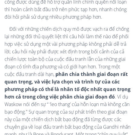
công được dùng để hỗ trợ quân lính chính quyền nổi loạn
thì hoàn cảnh bắt đầu trở nên phức tạp hơn, nhanh chóng
đòi hỏi phải sử dụng nhiều phương pháp hơn.
Đối với những chiến dịch quy mô được vạch ra để chống
lại những đối thủ quyết liệt thì câu hỏi làm thế nào để phối
hợp việc sử dụng một vài phương pháp không phải dễ trả
lời; câu hỏi này phải được xét định trong bối cảnh của cả
chiến lược toàn bộ của cuộc đấu tranh lẫn của những giai
đoạn có tính địa phương và có giới hạn hơn. Trong một
cuộc đấu tranh dài hạn,
phân chia thành giai đoạn rất
quan trọng, và việc lựa chọn và trình tự của các
phương pháp có thể là nhân tố độc nhất quan trọng
hơn cả trong công việc phân chia giai đoạn đó
. Ví dụ
Waskow nói đến sự “ ‘leo thang’ của hỗn loạn mà không cần
bạo động.” Sự quan trọng của sự phát triển theo giai đoạn
này của một chiến dịch bất bạo động đã từng được các
chuyên gia về loại đấu tranh bất bạo động của Gandhi nhấn
mạnh, như là Bose và Bondurant. Một trong “chín quy luật”