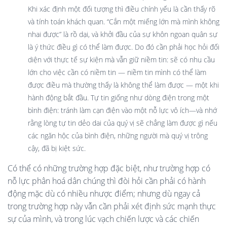
Khi xác định một đối tượng thì điều chính yếu là cần thấy rõ
và tính toán khách quan. “Cắn một miếng lớn mà mình không
nhai được” là rồ dại, và khởi đầu của sự khôn ngoan quân sự
là ý thức điều gì có thể làm được. Do đó cần phải học hỏi đối
diện với thực tế sự kiện mà vẫn giữ niềm tin: sẽ có nhu cầu
lớn cho việc cần có niềm tin — niềm tin mình có thể làm
được điều mà thường thấy là không thể làm được — một khi
hành động bắt đầu. Tự tin giống như dòng điện trong một
bình điện: tránh làm cạn điện vào một nỗ lực vô ích—và nhớ
rằng lòng tự tin dẻo dai của quý vị sẽ chẳng làm được gì nếu
các ngăn hộc của bình điện, những người mà quý vị trông
cậy, đã bị kiệt sức.
Có thể có những trường hợp đặc biệt, như trường hợp có
nỗ lực phân hoá dân chúng thì đòi hỏi cần phải có hành
động mặc dù có nhiều nhược điểm; nhưng dù ngay cả
trong trường hợp này vẫn cần phải xét định sức mạnh thực
sự của mình, và trong lúc vạch chiến lược và các chiến