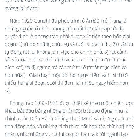
sự ở một mức độ mà không có một Chính quyền nào có thể
cưỡng lại được
.”
Năm 1920 Gandhi đã phúc trình ở Ấn Độ Trẻ Trung là
những người tổ chức phong trào bất hợp tác sắp tới đã
quyết định là phong trào phải được xúc tiến theo bốn giai
đoạn: 1) từ bỏ những chức vụ và tước vị danh dự, 2) tuần tự
tự động rút lui không làm việc cho chính phủ, 3) rút cảnh
sát và quân đội ra khỏi dịch vụ của chính phủ (“một mục
đích xa”), và 4) ngưng trả các thứ thuế (“một mục đích xa
hơn nữa”).
Giai đoạn một đòi hỏi nguy hiểm và hi sinh tối
thiểu, hai giai đoạn cuối thì đem lại nhiều nguy hiểm hơn
cả.
Phong trào 1930-1931 được thiết kế theo một chiến lược
khác, bắt đầu bằng những phản đối bất bạo động, như là
chính cuộc Diễn Hành Chống Thuế Muối và những cuộc mít
tinh đông đảo, và những hình thức bất hợp tác chính trị nhẹ
nhàng, như những vụ rút lui có giới hạn ra khỏi ngành lập