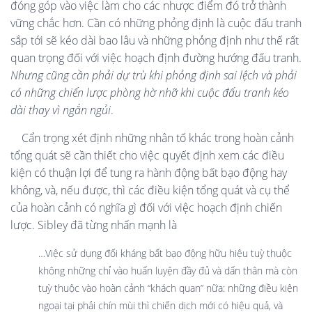
đóng góp vào việc làm cho các nhược điểm đó trở thành
vững chắc hơn. Cần có những phỏng định là cuộc đấu tranh
sắp tới sẽ kéo dài bao lâu và những phỏng định như thế rất
quan trọng đối với việc hoạch định đường hướng đấu tranh.
Nhưng cũng cần phải dự trù khi phỏng định sai lệch và phải
có những chiến lược phòng hờ nhỡ khi cuộc đấu tranh kéo
dài thay vì ngắn ngủi
.
Cẩn trọng xét định những nhân tố khác trong hoàn cảnh
tổng quát sẽ cần thiết cho việc quyết định xem các điều
kiện có thuận lợi để tung ra hành động bất bạo động hay
không, và, nếu được, thì các điều kiện tổng quát và cụ thể
của hoàn cảnh có nghĩa gì đối với việc hoạch định chiến
lược. Sibley đã từng nhấn mạnh là
…Việc sử dụng đối kháng bất bạo động hữu hiệu tuỳ thuộc
không những chỉ vào huấn luyện đầy đủ và dấn thân mà còn
tuỳ thuộc vào hoàn cảnh “khách quan” nữa: những điều kiện
ngoại tại phải chín mùi thì chiến dịch mới có hiệu quả, và