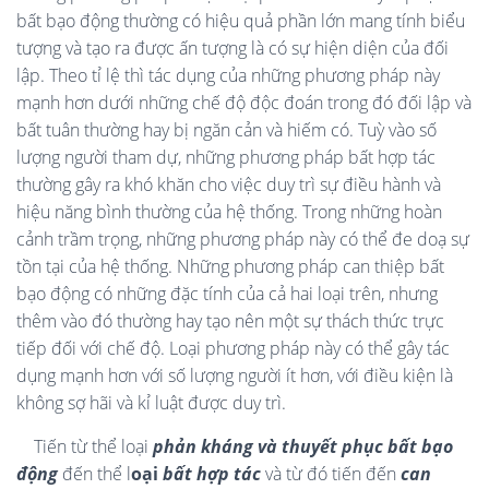
bất bạo động thường có hiệu quả phần lớn mang tính biểu
tượng và tạo ra được ấn tượng là có sự hiện diện của đối
lập. Theo tỉ lệ thì tác dụng của những phương pháp này
mạnh hơn dưới những chế độ độc đoán trong đó đối lập và
bất tuân thường hay bị ngăn cản và hiếm có. Tuỳ vào số
lượng người tham dự, những phương pháp bất hợp tác
thường gây ra khó khăn cho việc duy trì sự điều hành và
hiệu năng bình thường của hệ thống. Trong những hoàn
cảnh trầm trọng, những phương pháp này có thể đe doạ sự
tồn tại của hệ thống. Những phương pháp can thiệp bất
bạo động có những đặc tính của cả hai loại trên, nhưng
thêm vào đó thường hay tạo nên một sự thách thức trực
tiếp đối với chế độ. Loại phương pháp này có thể gây tác
dụng mạnh hơn với số lượng người ít hơn, với điều kiện là
không sợ hãi và kỉ luật được duy trì.
Tiến từ thể loại
phản kháng và thuyết phục bất bạo
động
đến thể l
oại
bất hợp tác
và từ đó tiến đến
can