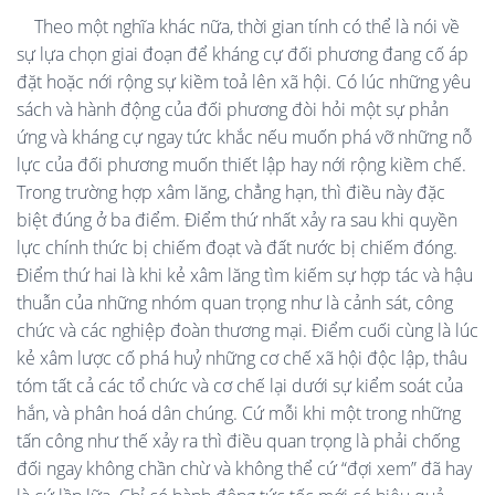
Theo một nghĩa khác nữa, thời gian tính có thể là nói về
sự lựa chọn giai đoạn để kháng cự đối phương đang cố áp
đặt hoặc nới rộng sự kiềm toả lên xã hội. Có lúc những yêu
sách và hành động của đối phương đòi hỏi một sự phản
ứng và kháng cự ngay tức khắc nếu muốn phá vỡ những nỗ
lực của đối phương muốn thiết lập hay nới rộng kiềm chế.
Trong trường hợp xâm lăng, chẳng hạn, thì điều này đặc
biệt đúng ở ba điểm. Điểm thứ nhất xảy ra sau khi quyền
lực chính thức bị chiếm đoạt và đất nước bị chiếm đóng.
Điểm thứ hai là khi kẻ xâm lăng tìm kiếm sự hợp tác và hậu
thuẫn của những nhóm quan trọng như là cảnh sát, công
chức và các nghiệp đoàn thương mại. Điểm cuối cùng là lúc
kẻ xâm lược cố phá huỷ những cơ chế xã hội độc lập, thâu
tóm tất cả các tổ chức và cơ chế lại dưới sự kiểm soát của
hắn, và phân hoá dân chúng. Cứ mỗi khi một trong những
tấn công như thế xảy ra thì điều quan trọng là phải chống
đối ngay không chần chừ và không thể cứ “đợi xem” đã hay