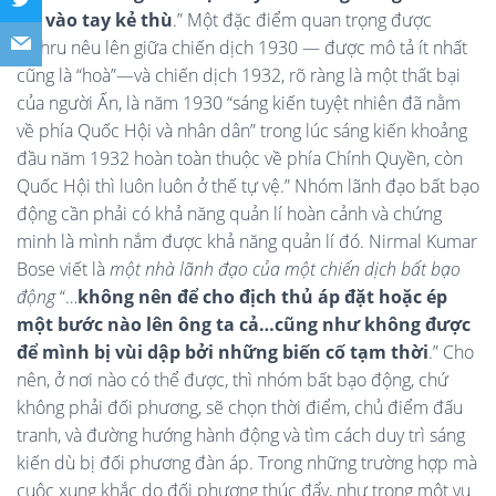
lọt vào tay kẻ thù
.” Một đặc điểm quan trọng được
Nehru nêu lên giữa chiến dịch 1930 — được mô tả ít nhất
cũng là “hoà”—và chiến dịch 1932, rõ ràng là một thất bại
của người Ấn, là năm 1930 “sáng kiến tuyệt nhiên đã nằm
về phía Quốc Hội và nhân dân” trong lúc sáng kiến khoảng
đầu năm 1932 hoàn toàn thuộc về phía Chính Quyền, còn
Quốc Hội thì luôn luôn ở thế tự vệ.” Nhóm lãnh đạo bất bạo
động cần phải có khả năng quản lí hoàn cảnh và chứng
minh là mình nắm được khả năng quản lí đó. Nirmal Kumar
Bose viết là
một nhà lãnh đạo của một chiến dịch bất bạo
động
“…
không nên để cho địch thủ áp đặt hoặc ép
một bước nào lên ông ta cả…cũng như không được
để mình bị vùi dập bởi những biến cố tạm thời
.” Cho
nên, ở nơi nào có thể được, thì nhóm bất bạo động, chứ
không phải đối phương, sẽ chọn thời điểm, chủ điểm đấu
tranh, và đường hướng hành động và tìm cách duy trì sáng
kiến dù bị đối phương đàn áp. Trong những trường hợp mà
cuộc xung khắc do đối phương thúc đẩy, như trong một vụ