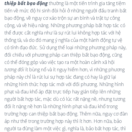
thiệp bất bạo động
thường là một tiến trình gia tăng tiệm
tiến về mức độ hi sinh đòi hỏi ở những người đấu tranh bất
bạo động, về nguy cơ xáo trộn sự an bình và trật tự công
cộng, và về hiệu năng. Những phương pháp bất hợp tác có
thể được cắt nghĩa như là sự rút lui không hợp tác với hệ
thống tà, và do đó mang ý nghĩa của một hành động tự vệ
có tính đạo đức. Sử dụng thể loại những phương pháp này,
đối chiếu với phương pháp can thiệp bất bạo động, cũng
có thể đóng góp vào việc tạo ra một hoàn cảnh xã hội
tương đối
ít bùng nổ và ít nguy hiểm hơn, vì những phương
pháp này chỉ là rút lui sự hợp tác đang có hay là giữ lại
những hình thức hợp tác mới với đối phương. Những hình
phạt và đau khổ áp đặt trực tiếp hay gián tiếp lên những
người bất hợp tác, mặc dù có lúc rất nặng nề, nhưng tương
đối ít nặng nề hơn là những hình phạt và đau khổ trong
trường hợp can thiệp bất bạo động. Thêm nữa, nguy cơ đàn
áp như thế trong trường hợp này thì ít hơn. Hơn nữa, bảo
người ta đừng làm một việc gì, nghĩa là, bảo bất hợp tác, thì