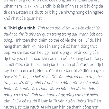
tra về những nỗi khốn khổ của nông dân tại Champaran,
Bihar, năm 1917; khi Gandhi biết là mình sẽ bị bắt, ông đã
đi đến Bettiah để được bị bắt giữa những nông dân nghèo
khổ nhất của quận hạt.
4. Thời gian tính.
Tính toán thời điểm xúc tiến các chiến
thuật có thể là điều tối quan trọng trong đấu tranh bất bạo
động
. Tính toán thời điểm có thể có vài thể loại. Ví dụ khả
năng thẩm định khi nào sẵn sàng để có hành động trực
tiếp, và khi nào cần kêu gọi hành động vì phản công của
địch sẽ yếu nhất hoặc khi nào nên bỏ lơ không hành động,
là một điều cần thiết. Thời gian tính cần phải được xét định
tuỳ theo toàn cảnh; Nehru đã phục Gandhi về điểm này khi
ông viết:
“…ông ta biết rõ Ấn Độ của mình và phản ứng theo
từng chuyển động nhỏ bé nhất của đất nước, và cân nhắc
hoàn cảnh một cách chính xác và hầu như là theo bản
năng, và có một linh tính hành động đúng vào thời điểm
tâm lí.”
Đã có người lí luận là “Tuyên Ngôn Không Trả Tiền
Mướn Đất” của người Ái Nhĩ Lan hẳn đã thành công hơn