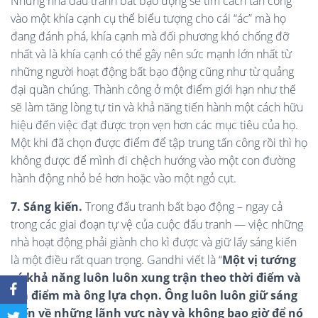
Những nhà đấu tranh bất bạo động sẽ tìm cách tấn công
vào một khía cạnh cụ thể biểu tượng cho cái “ác” mà họ
đang đánh phá, khía cạnh mà đối phương khó chống đỡ
nhất và là khía cạnh có thể gây nên sức mạnh lớn nhất từ
những người hoạt động bất bạo động cũng như từ quảng
đại quần chúng. Thành công ở một điểm giới hạn như thế
sẽ làm tăng lòng tự tin và khả năng tiến hành một cách hữu
hiệu đến việc đạt được trọn vẹn hơn các mục tiêu của họ.
Một khi đã chọn được điểm để tập trung tấn công rồi thì họ
không được để mình đi chệch hướng vào một con đường
hành động nhỏ bé hơn hoặc vào một ngỏ cụt.
7. Sáng kiến.
Trong đấu tranh bất bạo động – ngay cả
trong các giai đoạn tự vệ của cuộc đấu tranh — việc những
nhà hoạt động phải giành cho kì được và giữ lấy sáng kiến
là một điều rất quan trọng. Gandhi viết là “
Một vị tướng
có khả năng luôn luôn xung trận theo thời điểm và
địa điểm mà ông lựa chọn. Ông luôn luôn giữ sáng
kiến về những lãnh vực này và không bao giờ để nó