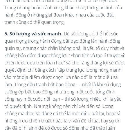
là cứ lần lữa. Chỉ có hành động tức tốc mới có hiệu quả.
Trong những hoàn cảnh xung khắc khác, thời gian tính của
hành động ở những giai đoạn khác nhau của cuộc đấu
tranh cũng có thể quan trọng.
5. Số lượng và sức mạnh.
Dù số lượng có thể hết sức
quan trọng trong hành động bất bạo động lẫn hành động
quân sự, nhưng chắc chắn không phải là yếu tố duy nhất và
không bảo đảm được thắng lợi. “Phân tích và tạo lí thuyết về
chiến lược dựa trên toán học” và cho rằng thắng lợi sẽ
được
quyết định chỉ bằng cách “tập trung lực lượng hùng mạnh
vào một địa điểm được chọn lựa nào đó” là một điều sai
lầm. Trong đấu tranh bất bạo động — nhất là khi sử dụng
cưỡng ép bất bạo động, như trong một cuộc tổng đình
công hay một cuộc nổi loạn – thì số lượng nhiều khi là yếu
tố quyết định. Nhưng không nên chỉ xét đến số lượng
không mà thôi; số đông có thể là một điều bất lợi, hoặc vì
những lí do chiến thuật hoặc là vì vấn đề kỉ luật hay sự tin
cậy đã bị hi sinh để có được số đông như đã thảo luận