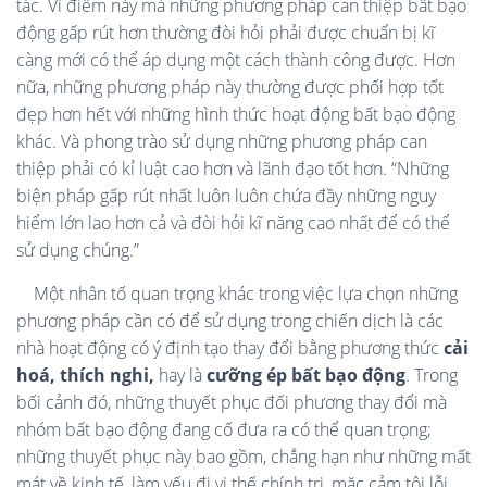
tác. Vì điểm này mà những phương pháp can thiệp bất bạo
động gấp rút hơn thường đòi hỏi phải được chuẩn bị kĩ
càng mới có thể áp dụng một cách thành công được. Hơn
nữa, những phương pháp này thường được phối hợp tốt
đẹp hơn hết với những hình thức hoạt động bất bạo động
khác. Và phong trào sử dụng những phương pháp can
thiệp phải có kỉ luật cao hơn và lãnh đạo tốt hơn. “Những
biện pháp gấp rút nhất luôn luôn chứa đầy những nguy
hiểm lớn lao hơn cả và đòi hỏi kĩ năng cao nhất để có thể
sử dụng chúng.”
Một nhân tố quan trọng khác trong việc lựa chọn những
phương pháp cần có để sử dụng trong chiến dịch là các
nhà hoạt động có ý định tạo thay đổi bằng phương thức
cải
hoá, thích nghi,
hay là
cưỡng ép bất bạo động
. Trong
bối cảnh đó, những thuyết phục đối phương thay đổi mà
nhóm bất bạo động đang cố đưa ra có thể quan trọng;
những thuyết phục này bao gồm, chẳng hạn như những mất
mát về kinh tế, làm yếu đi vị thế chính trị, mặc cảm tội lỗi,