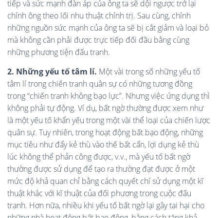
tiếp và sức mạnh đàn áp của ông ta sẽ dội ngược trở lại
chính ông theo lối nhu thuật chính trị. Sau cùng, chính
những nguồn sức mạnh của ông ta sẽ bị cắt giảm và loại bỏ
mà không cần phải được trực tiếp đối đầu bằng cùng
những phương tiện đấu tranh.
2. Những yếu tố tâm lí.
Một vài trong số những yếu tố
tâm lí trong chiến tranh quân sự có những tương đồng
trong “chiến tranh không bạo lực”. Nhưng việc ứng dụng thì
không phải tự động. Ví dụ, bất ngờ thường được xem như
là một yếu tố khẩn yếu trong một vài thể loại của chiến lược
quân sự. Tuy nhiên, trong hoạt động bất bạo động, những
mục tiêu như đẩy kẻ thù vào thế bất cẩn, lợi dụng kẻ thù
lúc không thể phản công được, v.v., mà yếu tố bất ngờ
thường được sử dụng để tạo ra thường đạt được ở một
mức độ khả quan chỉ bằng cách quyết chí sử dụng một kĩ
thuật khác với kĩ thuật của đối phương trong cuộc đấu
tranh. Hơn nữa, nhiều khi yếu tố bất ngờ lại gây tai hại cho
những nhà hoạt động bất bạo động, bằng cách tăng khả