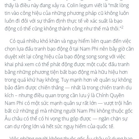
thấy là điều này đang xảy ra. Colin legum viết là “mất lòng
tin vào công hiệu của những phương pháp cũ không luôn
luôn đi đôi với sự thẩm định thực tế về xác suất là bạo
2
động có thể cũng không thành công như thế mà thôi.”
Có quá nhiều khó khăn và nguy hiểm liên quan đến việc
chọn lựa đấu tranh bạo động ở tại Nam Phi nên bây giờ cần
duyệt xét lại công hiệu của bạo động song song với việc
khai phá xem có thể phát động được một cuộc đấu tranh
bằng những phương tiện bất bạo động mà hữu hiệu hơn
trong quá khứ hay không. Tuy mạnh hơn về quân sự không
bảo đảm được chiến thắng — nhất là trong chiến tranh du
kích – nhưng điều quan trọng cần lưu ý là Chính Quyền
Nam Phi có một sức mạnh quân sự rất lớn — vượt trội hẳn
bất cứ những gì mà những người Nam Phi không thuộc gốc
Âu châu có thể có hi vọng thu góp được — ngăn chặn sự
can dự rộng lớn và hết sức nguy hiểm của quốc tế.
Việc những người không thuộc gốc Âu châu sử dụng bạo