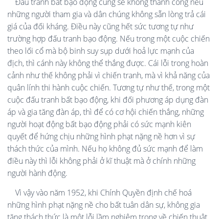
Đấu tranh bất bạo động cũng sẽ không thành công nếu
những người tham gia và dân chúng không sẵn lòng trả cái
giá của đối kháng. Điều này cũng hết sức tương tự như
trường hợp đấu tranh bạo động. Nếu trong một cuộc chiến
theo lối cổ mà bộ binh suy sụp dưới hoả lực mạnh của
địch, thì cánh này không thể thắng được. Cái lỗi trong hoàn
cảnh như thế không phải vì chiến tranh, mà vì khả năng của
quân lính thi hành cuộc chiến. Tương tự như thế, trong một
cuộc đấu tranh bất bạo động, khi đối phương áp dụng đàn
áp và gia tăng đàn áp, thì để có cơ hội chiến thắng, những
người hoạt động bất bạo động phải có sức mạnh kiên
quyết để hứng chịu những hình phạt nặng nề hơn vì sự
thách thức của mình. Nếu họ không đủ sức mạnh để làm
điều này thì lỗi không phải ở kĩ thuật mà ở chính những
người hành động.
Vì vậy vào năm 1952, khi Chính Quyền định chế hoá
những hình phạt nặng nề cho bất tuân dân sự, không gia
tăng thách thức là một lỗi lầm nghiêm trọng về chiến thuật.