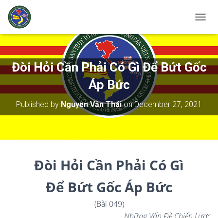
T
O
G
G
L
Đòi Hỏi Cần Phải Có Gì Để Bứt Gốc
E
N
Áp Bức
A
V
Published by
Nguyễn Văn Thái
on
December 27, 2021
I
G
A
T
I
O
Đòi Hỏi Cần Phải Có Gì
N
Để Bứt Gốc Áp Bức
(Bài 049)
Những Vấn Đề Chiến Lược