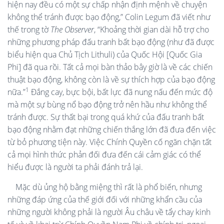
hiện nay đều có một sự chấp nhận định mệnh về chuyện
không thể tránh được bạo động,” Colin Legum đã viết như
thế trong tờ
The Observer
, “Khoảng thời gian dài hỗ trợ cho
những phương pháp đấu tranh bất bạo động (như đã được
biểu hiện qua Chủ Tịch Lithuli) của Quốc Hội [Quốc Gia
Phi] đã qua rồi. Tất cả mọi bàn thảo bây giờ là về các chiến
thuật bạo động, không còn là về sự thích hợp của bạo động
1
nữa.”
Đắng cay, bực bội, bất lực đã nung nấu đến mức độ
mà một sự bùng nổ bạo động trở nên hầu như không thể
tránh được. Sự thất bại trong quá khứ của đấu tranh bất
bạo động nhằm đạt những chiến thắng lớn đã đưa đến việc
từ bỏ phương tiện này. Việc Chính Quyền cố ngăn chặn tất
cả mọi hình thức phản đối đưa đến cái cảm giác có thể
hiểu được là người ta phải đánh trả lại.
Mặc dù ủng hộ bằng miệng thì rất là phổ biến, nhưng
những đáp ứng của thế giới đối với những khẩn cầu của
những người không phải là người Âu châu về tẩy chay kinh