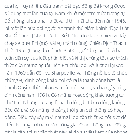
của họ. Tuy nhiên, đấu tranh bất bạo động đã không được
sử dụng một lần nữa tại Nam Phi ở một tầm mức tương tự
để chống lại sự phân biệt và kì thị, mãi cho đến năm 1946,
lại một lần nữa bởi người Ấn tranh thủ giảm khinh “Đạo Luật
Khu Ổ Chuột [Ghetto Act].” Kể từ lúc đó đã có nhiều vụ tẩy
chay xe buýt Phi (một vài vụ thành công), Chiến Dịch Thách
Thức 1952 (trong đó có hơn 8.500 người bị giam tù vì bất
tuân dân sự của luật phân biệt và kì thị chủng tộc), sự thách
thức của những người Liên-Phi châu đối với luật đi lại vào
năm 1960 dẫn đến vụ Sharpeville, và những nỗ lực tổ chức
những vụ đình công khắp nơi (tỏ ra là thành công hơn là
Chính Quyền thừa nhận vào lúc đó – ví dụ, vụ ba ngày tổng
đình công năm 1961). Có những hoạt động khác tương tự
như thế. Nhưng rõ ràng là hành động bất bạo động không
đều đặn, và có những khoảng thời gian dài không có hoạt
động. Điều này xảy ra vì những lí do cần thiết và hết sức dễ
hiểu. Nhưng nơi nào mà những giai đoạn không hoạt động
này là cần, thì sự cần thiết này lại do sự yếu kém của phong