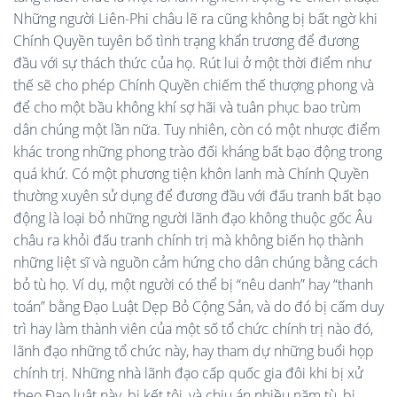
Những người Liên-Phi châu lẽ ra cũng không bị bất ngờ khi
Chính Quyền tuyên bố tình trạng khẩn trương để đương
đầu với sự thách thức của họ. Rút lui ở một thời điểm như
thế sẽ cho phép Chính Quyền chiếm thế thượng phong và
để cho một bầu không khí sợ hãi và tuân phục bao trùm
dân chúng một lần nữa. Tuy nhiên, còn có một nhược điểm
khác trong những phong trào đối kháng bất bạo động trong
quá khứ. Có một phương tiện khôn lanh mà Chính Quyền
thường xuyên sử dụng để đương đầu với đấu tranh bất bạo
động là loại bỏ những người lãnh đạo không thuộc gốc Âu
châu ra khỏi đấu tranh chính trị mà không biến họ thành
những liệt sĩ và nguồn cảm hứng cho dân chúng bằng cách
bỏ tù họ. Ví dụ, một người có thể bị “nêu danh” hay “thanh
toán” bằng Đạo Luật Dẹp Bỏ Cộng Sản, và do đó bị cấm duy
trì hay làm thành viên của một số tổ chức chính trị nào đó,
lãnh đạo những tổ chức này, hay tham dự những buổi họp
chính trị. Những nhà lãnh đạo cấp quốc gia đôi khi bị xử
theo Đạo luật này, bị kết tội, và chịu án nhiều năm tù, bị