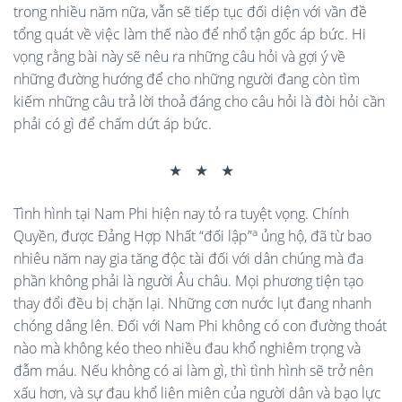
trong nhiều năm nữa, vẫn sẽ tiếp tục đối diện với vần đề
tổng quát về việc làm thế nào để nhổ tận gốc áp bức. Hi
vọng rằng bài này sẽ nêu ra những câu hỏi và gợi ý về
những đường hướng để cho những người đang còn tìm
kiếm những câu trả lời thoả đáng cho câu hỏi là đòi hỏi cần
phải có gì để chấm dứt áp bức.
٭ ٭ ٭
Tình hình tại Nam Phi hiện nay tỏ ra tuyệt vọng. Chính
a
Quyền, được Đảng Hợp Nhất “đối lập”
ủng hộ, đã từ bao
nhiêu năm nay gia tăng độc tài đối với dân chúng mà đa
phần không phải là người Âu châu. Mọi phương tiện tạo
thay đổi đều bị chặn lại. Những cơn nước lụt đang nhanh
chóng dâng lên. Đối với Nam Phi không có con đường thoát
nào mà không kéo theo nhiều đau khổ nghiêm trọng và
đẫm máu. Nếu không có ai làm gì, thì tình hình sẽ trở nên
xấu hơn, và sự đau khổ liên miên của người dân và bạo lực