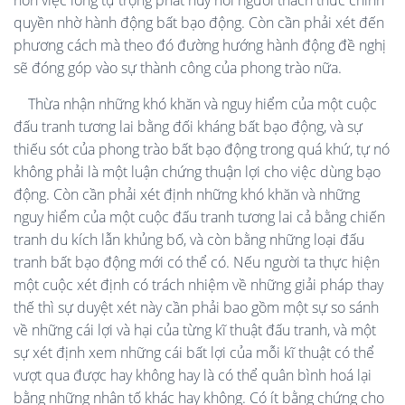
hơn việc lòng tự trọng phát huy nơi người thách thức chính
quyền nhờ hành động bất bạo động. Còn cần phải xét đến
phương cách mà theo đó đường hướng hành động đề nghị
sẽ đóng góp vào sự thành công của phong trào nữa.
Thừa nhận những khó khăn và nguy hiểm của một cuộc
đấu tranh tương lai bằng đối kháng bất bạo động, và sự
thiếu sót của phong trào bất bạo động trong quá khứ, tự nó
không phải là một luận chứng thuận lợi cho việc dùng bạo
động. Còn cần phải xét định những khó khăn và những
nguy hiểm của một cuộc đấu tranh tương lai cả bằng chiến
tranh du kích lẫn khủng bố, và còn bằng những loại đấu
tranh bất bạo động mới có thể có. Nếu người ta thực hiện
một cuộc xét định có trách nhiệm về những giải pháp thay
thế thì sự duyệt xét này cần phải bao gồm một sự so sánh
về những cái lợi và hại của từng kĩ thuật đấu tranh, và một
sự xét định xem những cái bất lợi của mỗi kĩ thuật có thể
vượt qua được hay không hay là có thể quân bình hoá lại
bằng những nhân tố khác hay không. Có ít bằng chứng cho