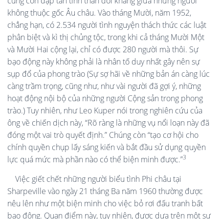
cũng còn đập tan tinh thần đối kháng giữa những người
không thuộc gốc Âu châu. Vào tháng Mười, năm 1952,
chẳng hạn, có 2.534 người tình nguyện thách thức các luật
phân biệt và kì thị chủng tộc, trong khi cả tháng Mười Một
và Mười Hai cộng lại, chỉ có được 280 người mà thôi. Sự
bạo động này không phải là nhân tố duy nhất gây nên sự
sụp đổ của phong trào (Sự sợ hãi về những bản án càng lúc
càng trầm trọng, cũng như, như vài người đã gợi ý, những
hoạt động nội bộ của những người Cộng sản trong phong
trào.) Tuy nhiên, như Leo Kuper nói trong nghiên cứu của
ông về chiến dịch này, “Rõ ràng là những vụ nổi loạn này đã
đóng một vai trò quyết định.” Chúng còn “tạo cơ hội cho
chính quyền chụp lấy sáng kiến và bắt đầu sử dụng quyền
3
lực quá mức mà phần nào có thể biện minh được.”
Việc giết chết những người biểu tình Phi châu tại
Sharpeville vào ngày 21 tháng Ba năm 1960 thường được
nêu lên như một biện minh cho việc bỏ rơi đấu tranh bất
bạo động. Quan điểm này, tuy nhiên, được dựa trên một sự