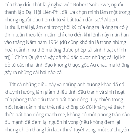
của thay đổi. Thật là ý nghĩa việc Robert Sobukwe, người
thành lập Đại Hội Liên-Phi, đã lựa chọn mình làm một trong
4
những người đầu tiên đi tù vì bất tuân dân sự.
Albert
Luthuli, trái lại, ám chỉ trong hồi ký của ông ta là ông ta có ý
định tuân theo lệnh cấm chỉ cho đến khi lệnh này mãn hạn
vào tháng Năm năm 1964 (dù cũng khó tin là trong những
hoàn cảnh như thế mà ông được phép tái sinh hoạt chính
5
trị).
Chính Quyền vì vậy đã thủ đắc được những cái lợi khi
bỏ tù các nhà lãnh đạo không thuộc gốc Âu châu mà không
gây ra những cái hại nào cả.
Tất cả những điều này và những ảnh hưởng khác đã có
khuynh hướng làm giảm thiểu tính đấu tranh và sinh hoạt
của phong trào đấu tranh bất bạo động. Tuy nhiên trong
một hoàn cảnh như thế, nếu không có đối kháng và thách
thức bất bạo động mạnh mẽ, không có một phong trào nào
đủ mạnh để đem lại nguồn hi vọng (nếu không đem lại
những chiến thắng lớn lao), thì vì tuyệt vọng, một sự chuyển