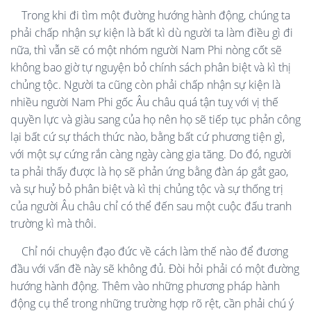
Trong khi đi tìm một đường hướng hành động, chúng ta
phải chấp nhận sự kiện là bất kì dù người ta làm điều gì đi
nữa, thì vẫn sẽ có một nhóm người Nam Phi nòng cốt sẽ
không bao giờ tự nguyện bỏ chính sách phân biệt và kì thị
chủng tộc. Người ta cũng còn phải chấp nhận sự kiện là
nhiều người Nam Phi gốc Âu châu quá tận tuỵ với vị thế
quyền lực và giàu sang của họ nên họ sẽ tiếp tục phản công
lại bất cứ sự thách thức nào, bằng bất cứ phương tiện gì,
với một sự cứng rắn càng ngày càng gia tăng. Do đó, người
ta phải thấy được là họ sẽ phản ứng bằng đàn áp gắt gao,
và sự huỷ bỏ phân biệt và kì thị chủng tộc và sự thống trị
của người Âu châu chỉ có thể đến sau một cuộc đấu tranh
trường kì mà thôi.
Chỉ nói chuyện đạo đức về cách làm thế nào để đương
đầu với vấn đề này sẽ không đủ. Đòi hỏi phải có một đường
hướng hành động. Thêm vào những phương pháp hành
động cụ thể trong những trường hợp rõ rệt, cần phải chú ý