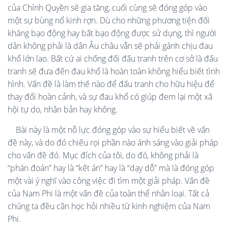
của Chính Quyền sẽ gia tăng, cuối cùng sẽ đóng góp vào
một sự bùng nổ kinh rợn. Dù cho những phương tiện đối
kháng bạo động hay bất bạo động được sử dụng, thì người
dân không phải là dân Âu châu vẫn sẽ phải gánh chịu đau
khổ lớn lao. Bất cứ ai chống đối đấu tranh trên cơ sở là đấu
tranh sẽ đưa đến đau khổ là hoàn toàn không hiểu biết tình
hình. Vấn đề là làm thế nào để đấu tranh cho hữu hiệu để
thay đổi hoàn cảnh, và sự đau khổ có giúp đem lại một xã
hội tự do, nhân bản hay không.
Bài này là một nỗ lực đóng góp vào sự hiểu biết về vấn
đề này, và do đó chiếu rọi phần nào ánh sáng vào giải pháp
cho vấn đề đó. Mục đích của tôi, do đó, không phải là
“phán đoán” hay là “kết án” hay là “dạy dỗ” mà là đóng góp
một vài ý nghĩ vào công việc đi tìm một giải pháp. Vấn đề
của Nam Phi là một vấn đề của toàn thể nhân loại. Tất cả
chúng ta đều cần học hỏi nhiều từ kinh nghiệm của Nam
Phi.