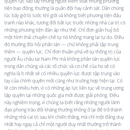
quyền lực vào tay những người kiểm soát những phương
tiện bạo động, thường là quân đội hay cảnh sát. Dân chúng
lúc bấy giờ bị tước khí giới và không biết phương tiện đấu
tranh nào khác, tương đối bất lực trước những nhà cai trị có
những phương tiện đàn áp như thế. Chỉ đơn giản huỷ bỏ
một hình thái chuyên chế tự nó không mang lại tự do. Điều
đó thường đòi hỏi phân tán — chứ không phải tập trung
thêm — quyền lực. Chỉ đơn thuần phá vỡ sự thống trị của
người Âu châu tại Nam Phi mà không phân tán quyền lực
trong dân chúng và các tổ chức và cơ chế của họ sẽ có
nghĩa là ít nhất sẽ có nhiều quyền lực được tập trung vào
tay của chính quyền mới cũng như trường hợp hiện tại. Có
lẽ còn nhiều hơn, vì có những áp lực liên tục về trung ương
tập quyền tại những quốc gia mới được giải phóng. Điều
này nghiêm trọng, vì chúng ta biết rằng những người lãnh
đạo phong trào đối kháng thường không ở lại để trở thành
những nhà cai trị sau khi chiến thắng, mà chỉ một đảng duy
nhất hay ngay cả chỉ một người duy nhất thường trở thành