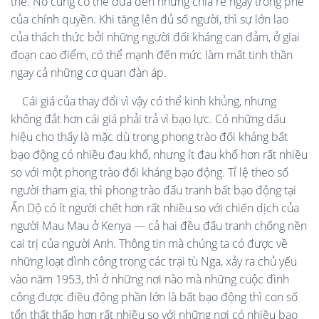
thế. Nó cũng có thể đưa đến những chia rẽ ngay trong phe
của chính quyền. Khi tăng lên đủ số người, thì sự lớn lao
của thách thức bởi những người đối kháng can đảm, ở giai
đoạn cao điểm, có thể mạnh đến mức làm mất tinh thần
ngay cả những cơ quan đàn áp.
Cái giá của thay đổi vì vậy có thể kinh khủng, nhưng
không đắt hơn cái giá phải trả vì bạo lực. Có những dấu
hiệu cho thấy là mặc dù trong phong trào đối kháng bất
bạo động có nhiều đau khổ, nhưng ít đau khổ hơn rất nhiều
so với một phong trào đối kháng bạo động. Tỉ lệ theo số
người tham gia, thì phong trào đấu tranh bất bạo động tại
Ấn Dộ có ít người chết hơn rất nhiều so với chiến dịch của
người Mau Mau ở Kenya — cả hai đều đấu tranh chống nền
cai trị của người Anh. Thông tin mà chúng ta có được về
những loạt đình công trong các trại tù Nga, xảy ra chủ yếu
vào năm 1953, thì ở những nơi nào mà những cuộc đình
công được điều động phần lớn là bất bạo động thì con số
tổn thất thấp hơn rất nhiều so với những nơi có nhiều bạo