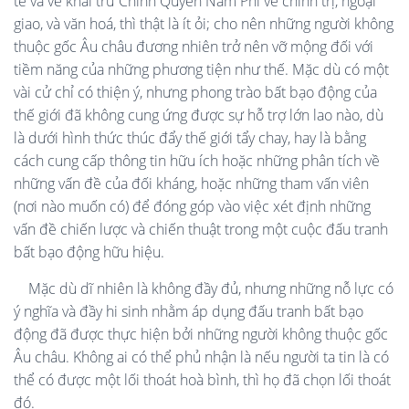
tế và về khai trừ Chính Quyền Nam Phi về chính trị, ngoại
giao, và văn hoá, thì thật là ít ỏi; cho nên những người không
thuộc gốc Âu châu đương nhiên trở nên vỡ mộng đối với
tiềm năng của những phương tiện như thế. Mặc dù có một
vài cử chỉ có thiện ý, nhưng phong trào bất bạo động của
thế giới đã không cung ứng được sự hỗ trợ lớn lao nào, dù
là dưới hình thức thúc đẩy thế giới tẩy chay, hay là bằng
cách cung cấp thông tin hữu ích hoặc những phân tích về
những vấn đề của đối kháng, hoặc những tham vấn viên
(nơi nào muốn có) để đóng góp vào việc xét định những
vấn đề chiến lược và chiến thuật trong một cuộc đấu tranh
bất bạo động hữu hiệu.
Mặc dù dĩ nhiên là không đầy đủ, nhưng những nỗ lực có
ý nghĩa và đầy hi sinh nhằm áp dụng đấu tranh bất bạo
động đã được thực hiện bởi những người không thuộc gốc
Âu châu. Không ai có thể phủ nhận là nếu người ta tin là có
thể có được một lối thoát hoà bình, thì họ đã chọn lối thoát
đó.