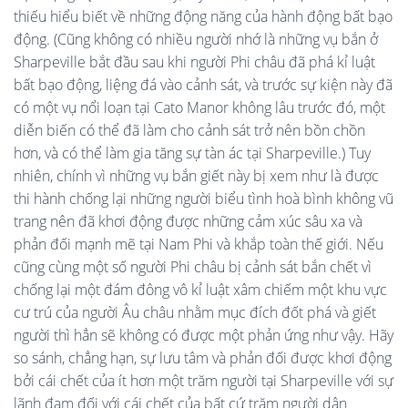
thiếu hiểu biết về những động năng của hành động bất bạo
động. (Cũng không có nhiều người nhớ là những vụ bắn ở
Sharpeville bắt đầu sau khi người Phi châu đã phá kỉ luật
bất bạo động, liệng đá vào cảnh sát, và trước sự kiện này đã
có một vụ nổi loạn tại Cato Manor không lâu trước đó, một
diễn biến có thể đã làm cho cảnh sát trở nên bồn chồn
hơn, và có thể làm gia tăng sự tàn ác tại Sharpeville.) Tuy
nhiên, chính vì những vụ bắn giết này bị xem như là được
thi hành chống lại những người biểu tình hoà bình không vũ
trang nên đã khơi động được những cảm xúc sâu xa và
phản đối mạnh mẽ tại Nam Phi và khắp toàn thế giới. Nếu
cũng cùng một số người Phi châu bị cảnh sát bắn chết vì
chống lại một đám đông vô kỉ luật xâm chiếm một khu vực
cư trú của người Âu châu nhằm mục đích đốt phá và giết
người thì hẳn sẽ không có được một phản ứng như vậy. Hãy
so sánh, chẳng hạn, sự lưu tâm và phản đối được khơi động
bởi cái chết của ít hơn một trăm người tại Sharpeville với sự
lãnh đạm đối với cái chết của bất cứ trăm người dân