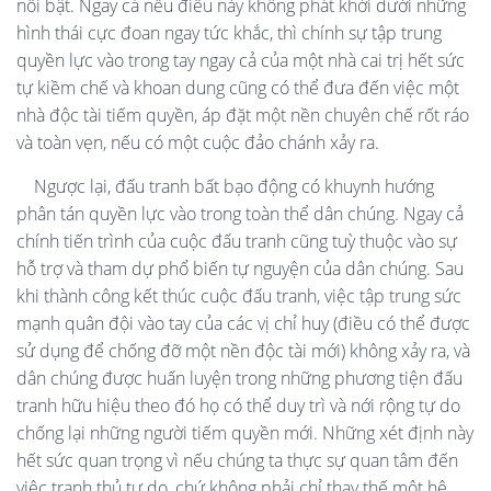
nổi bật. Ngay cả nếu điều này không phát khởi dưới những
hình thái cực đoan ngay tức khắc, thì chính sự tập trung
quyền lực vào trong tay ngay cả của một nhà cai trị hết sức
tự kiềm chế và khoan dung cũng có thể đưa đến việc một
nhà độc tài tiếm quyền, áp đặt một nền chuyên chế rốt ráo
và toàn vẹn, nếu có một cuộc đảo chánh xảy ra.
Ngược lại, đấu tranh bất bạo động có khuynh hướng
phân tán quyền lực vào trong toàn thể dân chúng. Ngay cả
chính tiến trình của cuộc đấu tranh cũng tuỳ thuộc vào sự
hỗ trợ và tham dự phổ biến tự nguyện của dân chúng. Sau
khi thành công kết thúc cuộc đấu tranh, việc tập trung sức
mạnh quân đội vào tay của các vị chỉ huy (điều có thể được
sử dụng để chống đỡ một nền độc tài mới) không xảy ra, và
dân chúng được huấn luyện trong những phương tiện đấu
tranh hữu hiệu theo đó họ có thể duy trì và nới rộng tự do
chống lại những người tiếm quyền mới. Những xét định này
hết sức quan trọng vì nếu chúng ta thực sự quan tâm đến
việc tranh thủ tự do, chứ không phải chỉ thay thế một hệ