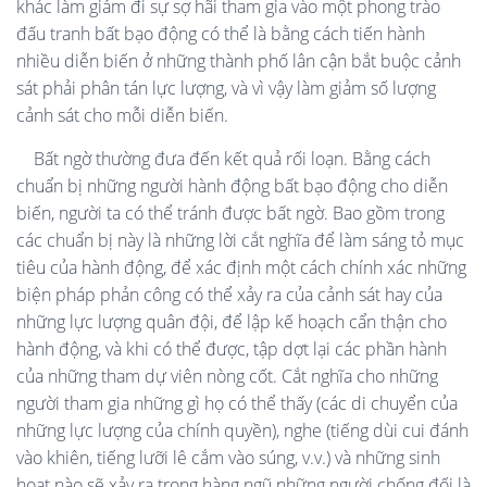
khác làm giảm đi sự sợ hãi tham gia vào một phong trào
đấu tranh bất bạo động có thể là bằng cách tiến hành
nhiều diễn biến ở những thành phố lân cận bắt buộc cảnh
sát phải phân tán lực lượng, và vì vậy làm giảm số lượng
cảnh sát cho mỗi diễn biến.
Bất ngờ thường đưa đến kết quả rối loạn. Bằng cách
chuẩn bị những người hành động bất bạo động cho diễn
biến, người ta có thể tránh được bất ngờ. Bao gồm trong
các chuẩn bị này là những lời cắt nghĩa để làm sáng tỏ mục
tiêu của hành động, để xác định một cách chính xác những
biện pháp phản công có thể xảy ra của cảnh sát hay của
những lực lượng quân đội, để lập kế hoạch cẩn thận cho
hành động, và khi có thể được, tập dợt lại các phần hành
của những tham dự viên nòng cốt. Cắt nghĩa cho những
người tham gia những gì họ có thể thấy (các di chuyển của
những lực lượng của chính quyền), nghe (tiếng dùi cui đánh
vào khiên, tiếng lưỡi lê cắm vào súng, v.v.) và những sinh
hoạt nào sẽ xảy ra trong hàng ngũ những người chống đối là