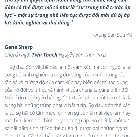
đảm có thể được mô tả như là “sự trang nhã trước áp
lực”– một sự trang nhã liên tục được đổi mới dù bị áp
*
lực khắc nghiệt và dai dẳng.
–Aung San Suu Kyi
Gene Sharp
Chuyển ngữ:
Tiểu Thạch
Nguyễn Văn Thái, Ph.D.
Sợ đau đớn về thể xác là một cảm xúc mà con người ai ai
cũng có kinh nghiệm trong đời sống của mình. Trong lúc
tần số và cường độ của cảm xúc này biến đổi thì tác dụng
của nó đối với trí óc và hành vi của chúng ta cũng biến đổi.
Một lí do chính yếu bắt người ta tuân phục một bạo chúa là
sự sợ hãi những trừng phạt vì bất tuân. Sợ đau đớn thể xác
là sự sợ hãi có tầm mức lớn hơn sự sợ hãi mất việc làm hay
mất hưu liễm do chính quyền cung cấp. Sợ chết là một sự
sợ hãi bẩm sinh chỉ có thể quên đi được bởi những người
được thúc đẩy bởi bản năng làm mẹ luôn che chở cho con