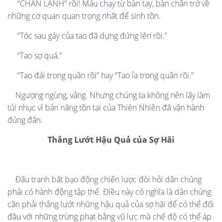
“CHÂN LẠNH” rồi! Máu chạy từ bàn tay, bàn chân trở về
những cơ quan quan trọng nhất để sinh tồn.
“Tóc sau gáy của tao đã dựng đứng lên rồi.”
“Tao sợ quá.”
“Tao đái trong quần rồi” hay “Tao ỉa trong quần rồi.”
Ngượng ngùng, vâng. Nhưng chúng ta không nên lấy làm
tủi nhục vì bản năng tồn tại của Thiên Nhiên đã vận hành
đúng đắn.
Thắng Lướt Hậu Quả của Sợ Hãi
Đấu tranh bất bạo động chiến lược đòi hỏi dân chúng
phải có hành động tập thể. Điều này có nghĩa là dân chúng
cần phải thắng lướt những hậu quả của sợ hãi để có thể đối
đầu với những trừng phạt bằng vũ lực mà chế độ có thể áp