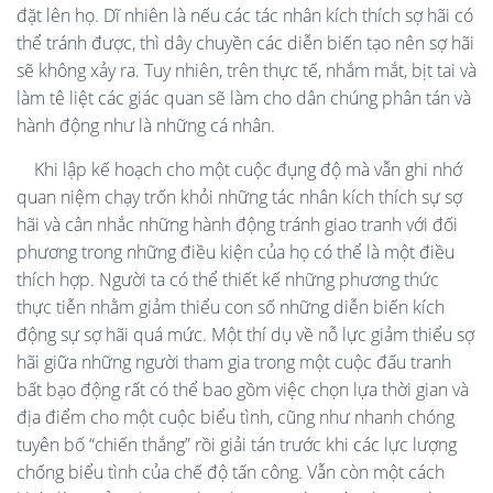
đặt lên họ. Dĩ nhiên là nếu các tác nhân kích thích sợ hãi có
thể tránh được, thì dây chuyền các diễn biến tạo nên sợ hãi
sẽ không xảy ra. Tuy nhiên, trên thực tế, nhắm mắt, bịt tai và
làm tê liệt các giác quan sẽ làm cho dân chúng phân tán và
hành động như là những cá nhân.
Khi lập kế hoạch cho một cuộc đụng độ mà vẫn ghi nhớ
quan niệm chạy trốn khỏi những tác nhân kích thích sự sợ
hãi và cân nhắc những hành động tránh giao tranh với đối
phương trong những điều kiện của họ có thể là một điều
thích hợp. Người ta có thể thiết kế những phương thức
thực tiễn nhằm giảm thiểu con số những diễn biến kích
động sự sợ hãi quá mức. Một thí dụ về nỗ lực giảm thiểu sợ
hãi giữa những người tham gia trong một cuộc đấu tranh
bất bạo động rất có thể bao gồm việc chọn lựa thời gian và
địa điểm cho một cuộc biểu tình, cũng như nhanh chóng
tuyên bố “chiến thắng” rồi giải tán trước khi các lực lượng
chống biểu tình của chế độ tấn công. Vẫn còn một cách