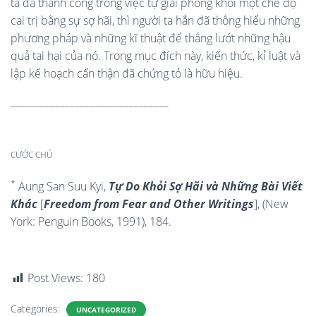
ta đã thành công trong việc tự giải phóng khỏi một chế độ
cai trị bằng sự sợ hãi, thì người ta hẳn đã thông hiểu những
phương pháp và những kĩ thuật để thắng lướt những hậu
quả tai hại của nó. Trong mục đích này, kiến thức, kỉ luật và
lập kế hoạch cẩn thận đã chứng tỏ là hữu hiệu.
________________________________
CƯỚC CHÚ
*
Aung San Suu Kyi,
Tự Do Khỏi Sợ Hãi và Những Bài Viết
Khác
[
Freedom from Fear and Other Writings
], (New
York: Penguin Books, 1991), 184.
Post Views:
180
Categories:
UNCATEGORIZED