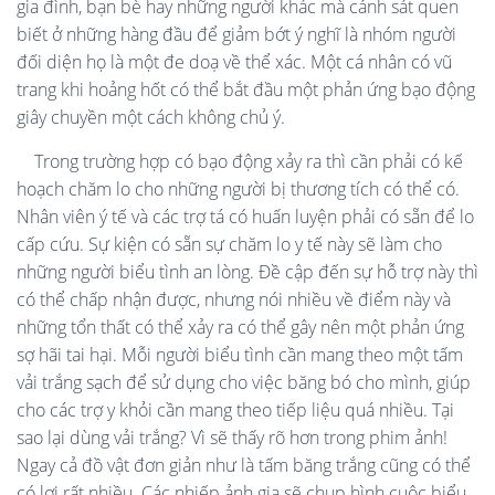
gia đình, bạn bè hay những người khác mà cảnh sát quen
biết ở những hàng đầu để giảm bớt ý nghĩ là nhóm người
đối diện họ là một đe doạ về thể xác. Một cá nhân có vũ
trang khi hoảng hốt có thể bắt đầu một phản ứng bạo động
giây chuyền một cách không chủ ý.
Trong trường hợp có bạo động xảy ra thì cần phải có kế
hoạch chăm lo cho những người bị thương tích có thể có.
Nhân viên ý tế và các trợ tá có huấn luyện phải có sẵn để lo
cấp cứu. Sự kiện có sẵn sự chăm lo y tế này sẽ làm cho
những người biểu tình an lòng. Đề cập đến sự hỗ trợ này thì
có thể chấp nhận được, nhưng nói nhiều về điểm này và
những tổn thất có thể xảy ra có thể gây nên một phản ứng
sợ hãi tai hại. Mỗi người biểu tình cần mang theo một tấm
vải trắng sạch để sử dụng cho việc băng bó cho mình, giúp
cho các trợ y khỏi cần mang theo tiếp liệu quá nhiều. Tại
sao lại dùng vải trắng? Vì sẽ thấy rõ hơn trong phim ảnh!
Ngay cả đồ vật đơn giản như là tấm băng trắng cũng có thể
có lợi rất nhiều. Các nhiếp ảnh gia sẽ chụp hình cuộc biểu