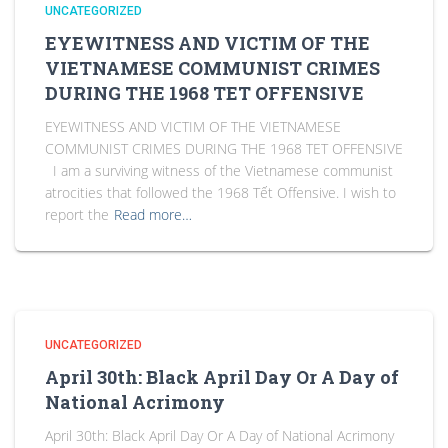
UNCATEGORIZED
EYEWITNESS AND VICTIM OF THE
VIETNAMESE COMMUNIST CRIMES
DURING THE 1968 TET OFFENSIVE
EYEWITNESS AND VICTIM OF THE VIETNAMESE
COMMUNIST CRIMES DURING THE 1968 TET OFFENSIVE
I am a surviving witness of the Vietnamese communist
atrocities that followed the 1968 Tết Offensive. I wish to
report the
Read more…
UNCATEGORIZED
April 30th: Black April Day Or A Day of
National Acrimony
April 30th: Black April Day Or A Day of National Acrimony