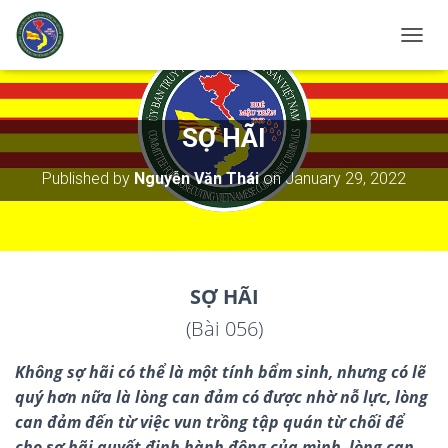
T
O
G
G
L
SỢ HÃI
E
N
Published by
Nguyễn Văn Thái
on
January 29, 2022
A
V
I
G
A
T
S
Ợ
HÃI
I
O
(Bài 056)
N
Không sợ hãi có thể là một tính bẩm sinh, nhưng có lẽ
quý hơn nữa là lòng can đảm có được nhờ nỗ lực, lòng
can đảm đến từ việc vun trồng tập quán từ chối để
cho sợ hãi quyết định hành động của mình, lòng can