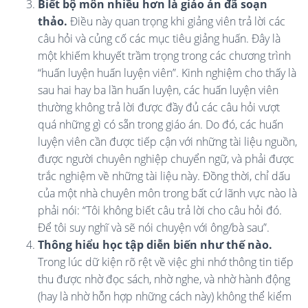
Biết bộ môn nhiều hơn là giáo án đã soạn
thảo.
Điều này quan trọng khi giảng viên trả lời các
câu hỏi và củng cố các mục tiêu giảng huấn. Đây là
một khiếm khuyết trầm trọng trong các chương trình
“huấn luyện huấn luyện viên”. Kinh nghiệm cho thấy là
sau hai hay ba lần huấn luyện, các huấn luyện viên
thường không trả lời được đầy đủ các câu hỏi vượt
quá những gì có sẵn trong giáo án. Do đó, các huấn
luyện viên cần được tiếp cận với những tài liệu nguồn,
được người chuyên nghiệp chuyển ngữ, và phải được
trắc nghiệm về những tài liệu này. Đồng thời, chỉ dấu
của một nhà chuyên môn trong bất cứ lãnh vực nào là
phải nói: “Tôi không biết câu trả lời cho câu hỏi đó.
Để tôi suy nghĩ và sẽ nói chuyện với ông/bà sau”.
Thông hiểu học tập diễn biến như thế nào.
Trong lúc dữ kiện rõ rệt về việc ghi nhớ thông tin tiếp
thu được nhờ đọc sách, nhờ nghe, và nhờ hành động
(hay là nhờ hỗn hợp những cách này) không thể kiểm