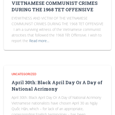
VIETNAMESE COMMUNIST CRIMES
DURING THE 1968 TET OFFENSIVE
EYEWITNESS AND VICTIM OF THE VIETNAMESE
COMMUNIST CRIMES DURING THE 1968 TET OFFENSIVE
I am a surviving witness of the Vietnamese communist
atrocities that followed the 1968 Tết Offensive. I wish to
report the
Read more…
UNCATEGORIZED
April 30th: Black April Day Or A Day of
National Acrimony
April 30th: Black April Day Or A Day of National Acrimony
Vietnamese nationalists have chosen April 30 as Ngày
Quốc Hận, which – for lack of an appropriate,
corresponding English terminology – has been