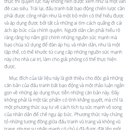
thực thi quyền lực này không nên được xem như là một vấn
đề cao siêu. Trái lại, đấu tranh bất bạo động chiến lược cần
phải được công nhận như là một bộ môn có thể hiểu được
và áp dụng được bởi tất cả những ai tìm cách quẳng đi cái
ách áp bức của chính quyền. Người dân cần phải hiểu rõ
ràng rằng họ nắm giữ chính những nguồn sức mạnh mà
bạo chúa sử dụng để đàn áp họ, và nhân dân, như là một
tập thể, có thể khước từ cung cấp những nguồn sức mạnh
này cho nhà cai trị, làm cho giải phóng có thể thực hiện
được.
Mục đích của tài liệu này là giới thiệu cho độc giả những
căn bản của đấu tranh bất bạo động và một thảo luận ngắn
gọn về những áp dụng thực tiễn những căn bản này. Đây
không phải là một tác phẩm có tính khẳng quyết, mà chỉ là
một phương thức suy tư về cách tích tụ sức mạnh vô song
của nhân dân để chế ngự áp bức. Phương thức này chứng
tỏ những tương đồng giữa đấu tranh vũ trang và không vũ
trang, nhưng sự nhấn mạnh có chủ ý đã được đặt lên một