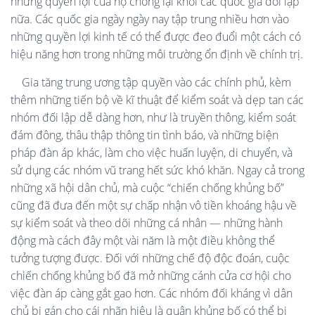
những quyền lợi của họ chống lại khối các quốc gia đối lập
nữa. Các quốc gia ngày ngày nay tập trung nhiều hơn vào
những quyền lợi kinh tế có thể được đeo đuổi một cách có
hiệu năng hơn trong những môi trường ổn định về chính trị.
Gia tăng trung ương tập quyền vào các chính phủ, kèm
thêm những tiến bộ về kĩ thuật để kiểm soát và dẹp tan các
nhóm đối lập dễ dàng hơn, như là truyền thông, kiểm soát
đám đông, thâu thập thông tin tình báo, và những biện
pháp đàn áp khác, làm cho việc huấn luyện, di chuyển, và
sử dụng các nhóm vũ trang hết sức khó khăn. Ngay cả trong
những xã hội dân chủ, mà cuộc “chiến chống khủng bố”
cũng đã đưa đến một sự chấp nhận vô tiền khoáng hậu về
sự kiểm soát và theo dõi những cá nhân — những hành
động mà cách đây một vài năm là một điều không thể
tưởng tượng được. Đối với những chế độ độc đoán, cuộc
chiến chống khủng bố đã mở những cánh cửa cơ hội cho
việc đàn áp càng gắt gao hơn. Các nhóm đối kháng vì dân
chủ bị gán cho cái nhãn hiệu là quân khủng bố có thể bị