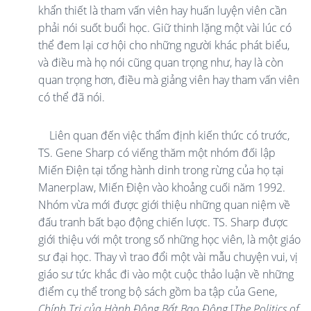
khẩn thiết là tham vấn viên hay huấn luyện viên cần
phải nói suốt buổi học. Giữ thinh lặng một vài lúc có
thể đem lại cơ hội cho những người khác phát biểu,
và điều mà họ nói cũng quan trọng như, hay là còn
quan trọng hơn, điều mà giảng viên hay tham vấn viên
có thể đã nói.
Liên quan đến việc thẩm định kiến thức có trước,
TS. Gene Sharp có viếng thăm một nhóm đối lập
Miến Điện tại tổng hành dinh trong rừng của họ tại
Manerplaw, Miến Điện vào khoảng cuối năm 1992.
Nhóm vừa mới được giới thiệu những quan niệm về
đấu tranh bất bạo động chiến lược. TS. Sharp được
giới thiệu với một trong số những học viên, là một giáo
sư đại học. Thay vì trao đổi một vài mẫu chuyện vui, vị
giáo sư tức khắc đi vào một cuộc thảo luận về những
điểm cụ thể trong bộ sách gồm ba tập của Gene,
Chính Trị của Hành Động Bất Bạo Động
[
The Politics of