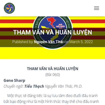
T
O
G
G
L
THAM VẤN VÀ HUẤN LUYỆN
E
N
Published by
Nguyễn Văn Thái
on
March 5, 2022
A
V
I
G
A
T
THAM V
Ấ
N VÀ HU
Ấ
N LUY
Ệ
N
I
(Bài 060)
O
N
Gene Sharp
Chuyển ngữ:
Tiểu Thạch
Nguyễn Văn Thái, Ph.D.
Một thực tế đáng tiếc là sự lưu tâm đeo đuổi đấu tranh
bất bạo động như là một hình thức thay thế cho đấu tranh