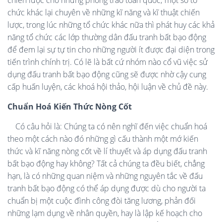
chiến lược cho những phong trào toàn quốc; một số tổ
chức khác lại chuyên về những kĩ năng và kĩ thuật chiến
lược, trong lúc những tổ chức khác nữa thì phát huy các khả
năng tổ chức các lớp thường dân đấu tranh bất bạo động
để đem lại sự tự tin cho những người ít được đại diện trong
tiến trình chính trị. Có lẽ là bất cứ nhóm nào cổ vũ việc sử
dụng đấu tranh bất bạo động cũng sẽ được nhờ cậy cung
cấp huấn luyện, các khoá hội thảo, hội luận về chủ đề này.
Chuẩn Hoá Kiến Thức Nòng Cốt
Có câu hỏi là: Chúng ta có nên nghĩ đến việc chuẩn hoá
theo một cách nào đó những gì cấu thành một mớ kiến
thức và kĩ năng nòng cốt về lí thuyết và áp dụng đấu tranh
bất bạo động hay không? Tất cả chúng ta đều biết, chẳng
hạn, là có những quan niệm và những nguyên tắc về đấu
tranh bất bạo động có thể áp dụng được dù cho người ta
chuẩn bị một cuộc đình công đòi tăng lương, phản đối
những lạm dụng về nhân quyền, hay là lập kế hoạch cho