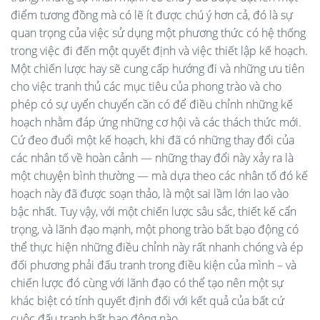
điểm tương đồng mà có lẽ ít được chú ý hơn cả, đó là sự
quan trọng của việc sử dụng một phương thức có hệ thống
trong việc đi đến một quyết định và việc thiết lập kế hoạch.
Một chiến lược hay sẽ cung cấp hướng đi và những ưu tiên
cho việc tranh thủ các mục tiêu của phong trào và cho
phép có sự uyển chuyển cần có để điều chỉnh những kế
hoạch nhằm đáp ứng những cơ hội và các thách thức mới.
Cứ đeo đuổi một kế hoạch, khi đã có những thay đổi của
các nhân tố về hoàn cảnh — những thay đổi này xảy ra là
một chuyện bình thường — mà dựa theo các nhân tố đó kế
hoạch này đã được soạn thảo, là một sai lầm lớn lao vào
bậc nhất. Tuy vậy, với một chiến lược sâu sắc, thiết kế cẩn
trọng, và lãnh đạo mạnh, một phong trào bất bạo động có
thể thực hiện những điều chỉnh này rất nhanh chóng và ép
đối phương phải đấu tranh trong điều kiện của mình – và
chiến lược đó cùng với lãnh đạo có thể tạo nên một sự
khác biệt có tính quyết định đối với kết quả của bất cứ
cuộc đấu tranh bất bạo động nào.