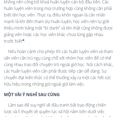
không nên công bố khoá huấn luyện cán bộ đầu tiên. Các
huấn luyện viên trong mọi trường hợp cũng không cần phải
biết tên học viên. Thực ra, điều khôn ngoan là cần nhấn
mạnh là khi đến tham dự huấn luyện, học viên nên tự giới
thiệu mình bằng một “bí danh” và tên thật cũng không được
giảng viên hoặc các học viên khác chưa từng gặp nhau
trước biết
*
.
Nếu hoàn cảnh cho phép thì các huấn luyện viên và tham
vấn viên cần trú ngụ cùng chỗ với nhóm học viên để có thể
cùng nhau trao đổi chuyện trò ngoài giờ học. Nói cách khác,
các huấn luyện viên cần phải được tiếp cận dễ dàng. Sự
chuyển đạt kiến thức có thể thường xảy ra một các hết sức
hữu hiệu trong những giờ ngoài giờ làm việc.
MỘT VÀI Ý NGHĨ SAU CÙNG
Làm sao để suy nghĩ về đấu tranh bất bạo động chiến
lược và lí thuyết về quyền lực xã hội nằm bên dưới việc