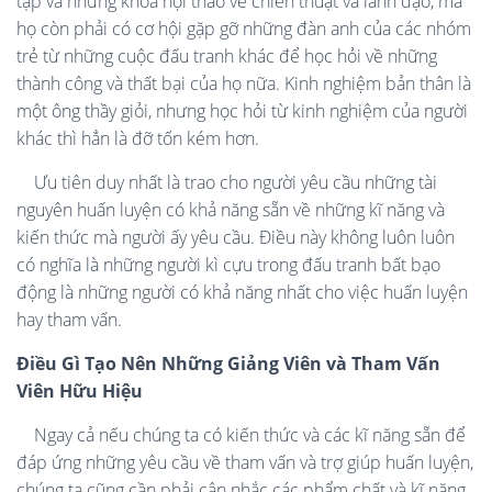
tập và những khoá hội thảo về chiến thuật và lãnh đạo, mà
họ còn phải có cơ hội gặp gỡ những đàn anh của các nhóm
trẻ từ những cuộc đấu tranh khác để học hỏi về những
thành công và thất bại của họ nữa. Kinh nghiệm bản thân là
một ông thầy giỏi, nhưng học hỏi từ kinh nghiệm của người
khác thì hẳn là đỡ tốn kém hơn.
Ưu tiên duy nhất là trao cho người yêu cầu những tài
nguyên huấn luyện có khả năng sẵn về những kĩ năng và
kiến thức mà người ấy yêu cầu. Điều này không luôn luôn
có nghĩa là những người kì cựu trong đấu tranh bất bạo
động là những người có khả năng nhất cho việc huấn luyện
hay tham vấn.
Điều Gì Tạo Nên Những Giảng Viên và Tham Vấn
Viên Hữu Hiệu
Ngay cả nếu chúng ta có kiến thức và các kĩ năng sẵn để
đáp ứng những yêu cầu về tham vấn và trợ giúp huấn luyện,
chúng ta cũng cần phải cân nhắc các phẩm chất và kĩ năng