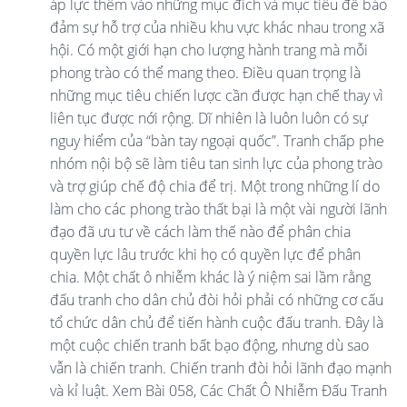
áp lực thêm vào những mục đích và mục tiêu để bảo
đảm sự hỗ trợ của nhiều khu vực khác nhau trong xã
hội. Có một giới hạn cho lượng hành trang mà mỗi
phong trào có thể mang theo. Điều quan trọng là
những mục tiêu chiến lược cần được hạn chế thay vì
liên tục được nới rộng. Dĩ nhiên là luôn luôn có sự
nguy hiểm của “bàn tay ngoại quốc”. Tranh chấp phe
nhóm nội bộ sẽ làm tiêu tan sinh lực của phong trào
và trợ giúp chế độ chia để trị. Một trong những lí do
làm cho các phong trào thất bại là một vài người lãnh
đạo đã ưu tư về cách làm thế nào để phân chia
quyền lực lâu trước khi họ có quyền lực để phân
chia. Một chất ô nhiễm khác là ý niệm sai lầm rằng
đấu tranh cho dân chủ đòi hỏi phải có những cơ cấu
tổ chức dân chủ để tiến hành cuộc đấu tranh. Đây là
một cuộc chiến tranh bất bạo động, nhưng dù sao
vẫn là chiến tranh. Chiến tranh đòi hỏi lãnh đạo mạnh
và kỉ luật. Xem Bài 058, Các Chất Ô Nhiễm Đấu Tranh