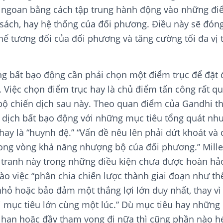
 ngoan bằng cách tập trung hành động vào những đi
sách, hay hệ thống của đối phương. Điều này sẽ đón
 thế tương đối của đối phương và tăng cường tối đa vị
g bất bạo động cần phải chọn một điểm trục để đặt
c. Việc chọn điểm trục hay là chủ điểm tấn công rất qu
bộ chiến dịch sau này. Theo quan điểm của Gandhi th
 dịch bất bạo động với những mục tiêu tổng quát như 
” hay là “huynh đệ.” “Vấn đề nêu lên phải dứt khoát và
ong vòng khả năng nhượng bộ của đối phương.” Miller 
 tranh này trong những điều kiện chưa được hoàn hả
vào việc “phân chia chiến lược thành giai đoạn như th
nhỏ hoặc bảo đảm một thắng lợi lớn duy nhất, thay vì
i mục tiêu lớn cùng một lúc.” Dù mục tiêu hay những
i hạn hoặc đầy tham vọng đi nữa thì cũng phần nào h