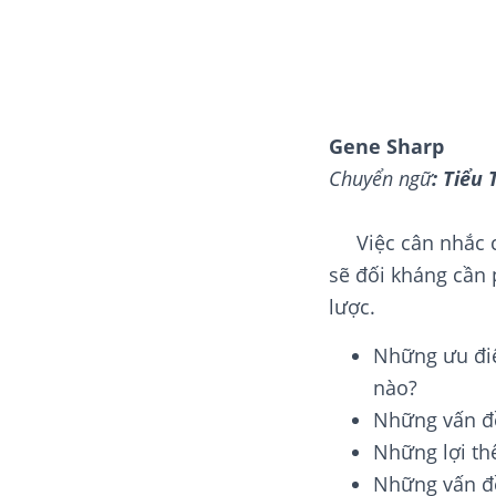
Gene Sharp
Chuyển ngữ
: Tiểu
Việc cân nhắc 
sẽ đối kháng cần 
lược.
Những ưu điể
nào?
Những vấn đề
Những lợi th
Những vấn đề