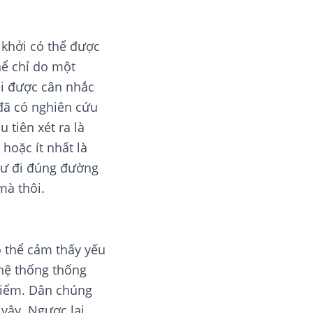
 khởi có thể được
hể chỉ do một
ải được cân nhắc
đã có nghiên cứu
 tiên xét ra là
 hoặc ít nhất là
như đi đúng đường
mà thôi.
 thể cảm thấy yếu
 hệ thống thống
 hiểm. Dân chúng
vậy. Ngược lại,