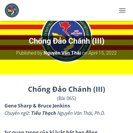
T
O
G
G
L
Chống Đảo Chánh (III)
E
N
Published by
Nguyễn Văn Thái
on
April 15, 2022
A
V
I
G
A
T
Chống
Đảo Chánh
(III)
I
O
(Bài 065)
N
Gene Sharp & Bruce Jenkins
Chuyển ngữ:
Tiểu Thạch
Nguyễn Văn Thái, Ph.D.
Sự quan trọng của kỉ luật bất bạo động