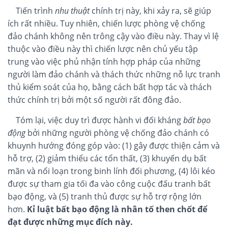
Tiến trình
nhu thuật
chính trị này, khi xảy ra, sẽ giúp
ích rất nhiều. Tuy nhiên, chiến lược phòng vệ chống
đảo chánh không nên trông cậy vào điều này. Thay vì lệ
thuộc vào điều này thì chiến lược nên chủ yếu tập
trung vào việc phủ nhận tính hợp pháp của những
người làm đảo chánh và thách thức những nỗ lực tranh
thủ kiểm soát của họ, bằng cách bất hợp tác và thách
thức chính trị bởi một số người rất đông đảo.
Tóm lại, việc duy trì được hành vi đối kháng
bất bạo
động
bởi những người phòng vệ chống đảo chánh có
khuynh hướng đóng góp vào: (1) gây được thiện cảm và
hỗ trợ, (2) giảm thiểu các tổn thất, (3) khuyến dụ bất
mãn và nổi loạn trong binh lính đối phương, (4) lôi kéo
được sự tham gia tối đa vào công cuộc đấu tranh bất
bạo động, và (5) tranh thủ được sự hỗ trợ rộng lớn
hơn.
Kỉ luật bất bạo động là nhân tố then chốt để
đạt được những mục đích này.