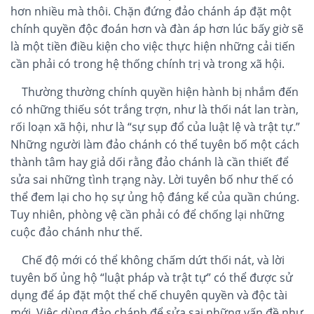
hơn nhiều mà thôi. Chặn đứng đảo chánh áp đặt một
chính quyền độc đoán hơn và đàn áp hơn lúc bấy giờ sẽ
là một tiền điều kiện cho việc thực hiện những cải tiến
cần phải có trong hệ thống chính trị và trong xã hội.
Thường thường chính quyền hiện hành bị nhắm đến
có những thiếu sót trắng trợn, như là thối nát lan tràn,
rối loạn xã hội, như là “sự sụp đổ của luật lệ và trật tự.”
Những người làm đảo chánh có thể tuyên bố một cách
thành tâm hay giả dối rằng đảo chánh là cần thiết để
sửa sai những tình trạng này. Lời tuyên bố như thế có
thể đem lại cho họ sự ủng hộ đáng kể của quần chúng.
Tuy nhiên, phòng vệ cần phải có để chống lại những
cuộc đảo chánh như thế.
Chế độ mới có thể không chấm dứt thối nát, và lời
tuyên bố ủng hộ “luật pháp và trật tự” có thể được sử
dụng để áp đặt một thể chế chuyên quyền và độc tài
mới. Việc dùng đảo chánh để sửa sai những vấn đề như