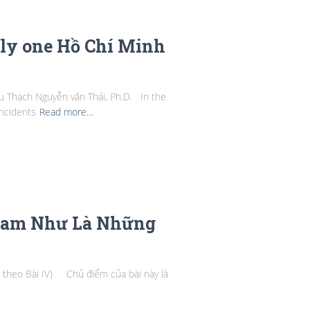
y one Hồ Chí Minh
Thạch Nguyễn văn Thái, Ph.D. In the
incidents
Read more…
 Nam Như Là Những
 theo Bài IV) Chủ điểm của bài này là