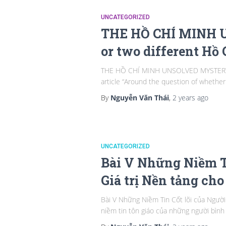
UNCATEGORIZED
THE HỒ CHÍ MINH U
or two different Hồ
THE HỒ CHÍ MINH UNSOLVED MYSTERY: Wa
article “Around the question of whether
By
Nguyễn Văn Thái
,
2 years
ago
UNCATEGORIZED
Bài V Những Niềm T
Giá trị Nền tảng cho
Bài V Những Niềm Tin Cốt lõi của Ngườ
niềm tin tôn giáo của những người bình