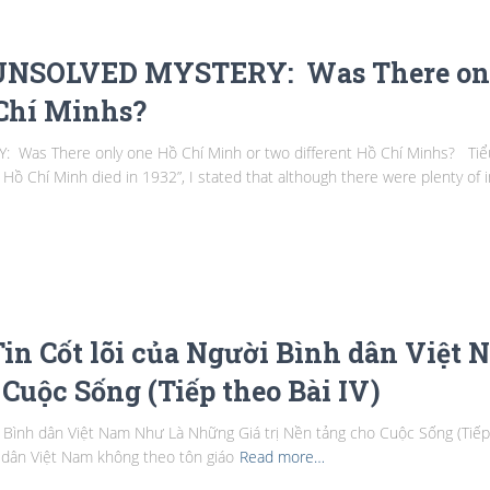
NSOLVED MYSTERY: Was There onl
 Chí Minhs?
s There only one Hồ Chí Minh or two different Hồ Chí Minhs? Tiểu 
 Hồ Chí Minh died in 1932”, I stated that although there were plenty of 
in Cốt lõi của Người Bình dân Việt
 Cuộc Sống (Tiếp theo Bài IV)
i Bình dân Việt Nam Như Là Những Giá trị Nền tảng cho Cuộc Sống (Tiếp
 dân Việt Nam không theo tôn giáo
Read more…