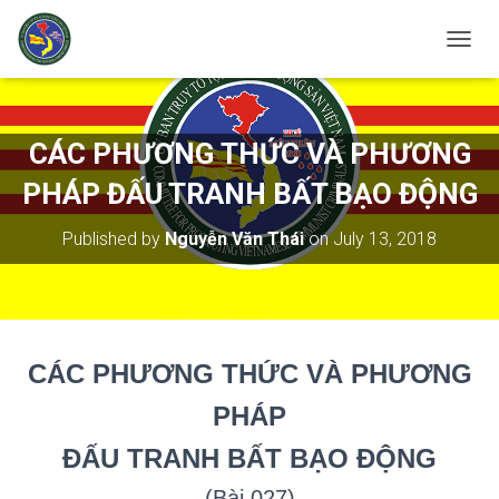
T
O
G
G
L
CÁC PHƯƠNG THỨC VÀ PHƯƠNG
E
N
PHÁP ĐẤU TRANH BẤT BẠO ĐỘNG
A
V
Published by
Nguyễn Văn Thái
on
July 13, 2018
I
G
A
T
I
O
CÁC PHƯƠNG
THỨC VÀ PHƯƠNG
N
PHÁP
ĐẤU TRANH BẤT BẠO ĐỘNG
(Bài 027)