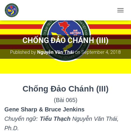
T
O
G
G
L
CHỐNG ĐẢO CHÁNH (III)
E
N
Published by
Nguyễn Văn Thái
on
September 4, 2018
A
V
I
G
A
T
Chống
Đảo Chánh
(III)
I
O
N
(Bài 065)
Gene Sharp & Bruce Jenkins
Chuyển ngữ:
Tiểu Thạch
Nguyễn Văn Thái,
Ph.D.