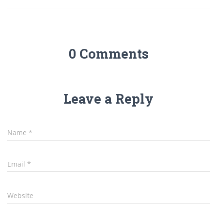
0 Comments
Leave a Reply
Name
*
Email
*
Website