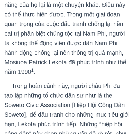
năng của họ lại là một chuyện khác. Điều này
có thể thực hiện được. Trong một giai đoạn
quan trọng của cuộc đấu tranh chống lại nền
cai trị phân biệt chủng tộc tại Nam Phi, người
ta không thể động viên được dân Nam Phi
hành động chống lại nền thống trị quá mạnh,
Mosiuoa Patrick Lekota đã phúc trình như thế
1
năm 1990
.
Trong hoàn cảnh này, người châu Phi đã
tạo lập những tổ chức dân sự như là the
Soweto Civic Association [Hiệp Hội Công Dân
Soweto], để đấu tranh cho những mục tiêu giới
hạn, Lekota phúc trình tiếp. Những “hiệp hội
công dân” này chọn những vấn đề rõ rệt, như