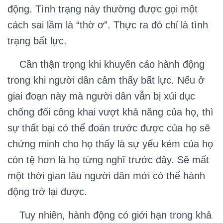
động. Tình trạng này thường được gọi một
cách sai lầm là “thờ ơ”. Thực ra đó chỉ là tình
trạng bất lực.
Cần thận trọng khi khuyến cáo hành động
trong khi người dân cảm thấy bất lực. Nếu ở
giai đoạn này mà người dân vẫn bị xúi dục
chống đối công khai vượt khả năng của họ, thì
sự thất bại có thể đoán trước được của họ sẽ
chứng minh cho họ thấy là sự yếu kém của họ
còn tệ hơn là họ từng nghĩ trước đây. Sẽ mất
một thời gian lâu người dân mới có thể hành
động trở lại được.
Tuy nhiên, hành động có giới hạn trong khả