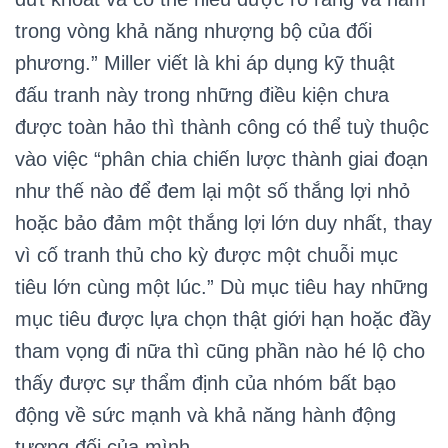
trong vòng khả năng nhượng bộ của đối
phương.” Miller viết là khi áp dụng kỹ thuật
đấu tranh này trong những điều kiện chưa
được toàn hảo thì thành công có thể tuỳ thuộc
vào việc “phân chia chiến lược thành giai đoạn
như thế nào để đem lại một số thắng lợi nhỏ
hoặc bảo đảm một thắng lợi lớn duy nhất, thay
vì cố tranh thủ cho kỳ được một chuỗi mục
tiêu lớn cùng một lúc.” Dù mục tiêu hay những
mục tiêu được lựa chọn thật giới hạn hoặc đầy
tham vọng đi nữa thì cũng phần nào hé lộ cho
thấy được sự thẩm định của nhóm bất bạo
động về sức mạnh và khả năng hành động
tương đối của mình.