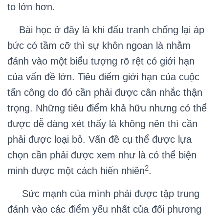
to lớn hơn.
Bài học ở đây là khi đấu tranh chống lại áp
bức có tầm cỡ thì sự khôn ngoan là nhằm
đánh vào một biểu tượng rõ rệt có giới hạn
của vấn đề lớn. Tiêu điểm giới hạn của cuộc
tấn công do đó cần phải được cân nhắc thận
trọng. Những tiêu điểm khả hữu nhưng có thể
được dễ dàng xét thấy là không nên thì cần
phải được loại bỏ. Vấn đề cụ thể được lựa
chọn cần phải được xem như là có thể biện
2
minh được một cách hiển nhiên
.
Sức mạnh của mình phải được tập trung
đánh vào các điểm yếu nhất của đối phương