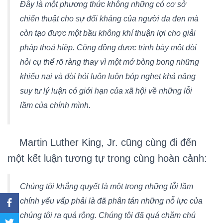
Đây là một phương thức không những có cơ sở
chiến thuật cho sự đối kháng của người da đen mà
còn tạo được một bầu không khí thuận lợi cho giải
pháp thoả hiệp. Cộng đồng được trình bày một đòi
hỏi cụ thể rõ ràng thay vì một mớ bòng bong những
khiếu nại và đòi hỏi luôn luôn bóp nghẹt khả năng
suy tư lý luận có giới hạn của xã hội về những lỗi
lầm của chính mình.
Martin Luther King, Jr. cũng cùng đi đến
một kết luận tương tự trong cùng hoàn cảnh:
Chúng tôi khẳng quyết là một trong những lỗi lầm
chính yếu vấp phải là đã phân tán những nỗ lực của
chúng tôi ra quá rộng. Chúng tôi đã quá chăm chú