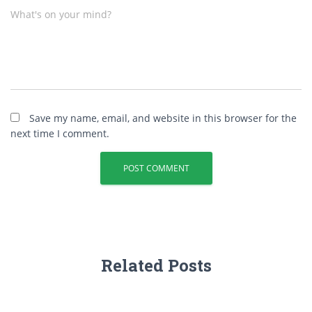
What's on your mind?
Save my name, email, and website in this browser for the
next time I comment.
Related Posts