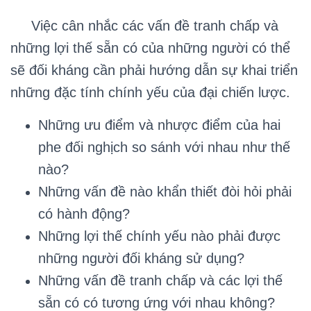
Việc cân nhắc các vấn đề tranh chấp và
những lợi thế sẵn có của những người có thể
sẽ đối kháng cần phải hướng dẫn sự khai triển
những đặc tính chính yếu của đại chiến lược.
Những ưu điểm và nhược điểm của hai
phe đối nghịch so sánh với nhau như thế
nào?
Những vấn đề nào khẩn thiết đòi hỏi phải
có hành động?
Những lợi thế chính yếu nào phải được
những người đối kháng sử dụng?
Những vấn đề tranh chấp và các lợi thế
sẵn có có tương ứng với nhau không?