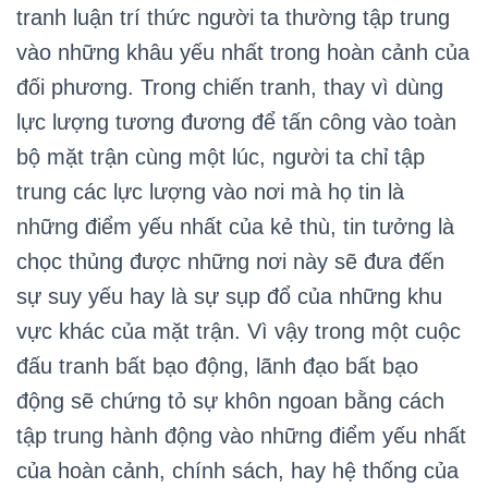
tranh luận trí thức người ta thường tập trung
vào những khâu yếu nhất trong hoàn cảnh của
đối phương. Trong chiến tranh, thay vì dùng
lực lượng tương đương để tấn công vào toàn
bộ mặt trận cùng một lúc, người ta chỉ tập
trung các lực lượng vào nơi mà họ tin là
những điểm yếu nhất của kẻ thù, tin tưởng là
chọc thủng được những nơi này sẽ đưa đến
sự suy yếu hay là sự sụp đổ của những khu
vực khác của mặt trận. Vì vậy trong một cuộc
đấu tranh bất bạo động, lãnh đạo bất bạo
động sẽ chứng tỏ sự khôn ngoan bằng cách
tập trung hành động vào những điểm yếu nhất
của hoàn cảnh, chính sách, hay hệ thống của