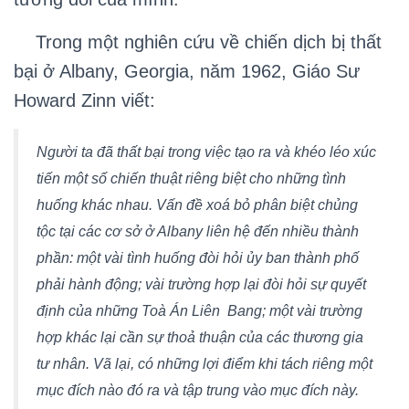
Trong một nghiên cứu về chiến dịch bị thất
bại ở Albany, Georgia, năm 1962, Giáo Sư
Howard Zinn viết:
Người ta đã thất bại trong việc tạo ra và khéo léo xúc
tiến một số chiến thuật riêng biệt cho những tình
huống khác nhau. Vấn đề xoá bỏ phân biệt chủng
tộc tại các cơ sở ở Albany liên hệ đến nhiều thành
phần: một vài tình huống đòi hỏi ủy ban thành phố
phải hành động; vài trường hợp lại đòi hỏi sự quyết
định của những Toà Án Liên Bang; một vài trường
hợp khác lại cần sự thoả thuận của các thương gia
tư nhân. Vã lại, có những lợi điểm khi tách riêng một
mục đích nào đó ra và tập trung vào mục đích này.