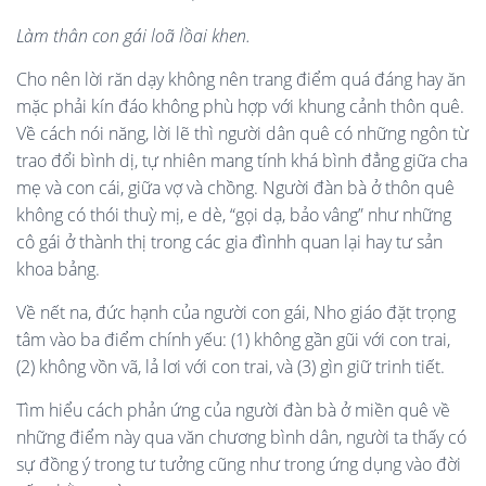
Làm thâ
n con g
á
i lo
ã
l
ồ
ai khen.
Cho nên lời răn dạy không nên trang điểm quá đáng hay ăn
mặc phải kín đáo không phù hợp với khung cảnh thôn quê.
Về cách nói năng, lời lẽ thì người dân quê có những ngôn từ
trao đổi bình dị, tự nhiên mang tính khá bình đẳng giữa cha
mẹ và con cái, giữa vợ và chồng. Người đàn bà ở thôn quê
không có thói thuỳ mị, e dè, “gọi dạ, bảo vâng” như những
cô gái ở thành thị trong các gia đìnhh quan lại hay tư sản
khoa bảng.
Về nết na, đức hạnh của người con gái, Nho giáo đặt trọng
tâm vào ba điểm chính yếu: (1) không gần gũi với con trai,
(2) không vồn vã, lả lơi với con trai, và (3) gìn giữ trinh tiết.
Tìm hiểu cách phản ứng của người đàn bà ở miền quê về
những điểm này qua văn chương bình dân, người ta thấy có
sự đồng ý trong tư tưởng cũng như trong ứng dụng vào đời