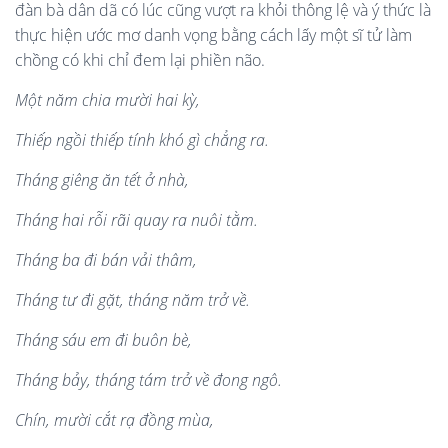
đàn bà dân dã có lúc cũng vượt ra khỏi thông lệ và ý thức là
thực hiện ước mơ danh vọng bằng cách lấy một sĩ tử làm
chồng có khi chỉ đem lại phiền não.
Một nă
m chia m
ười hai kỳ,
Thiế
p ng
ồi thiế
p t
í
nh kh
ó
g
ì
chẳng ra.
Tháng gi
ê
ng ăn tết ở
nh
à
,
Tháng hai rỗ
i r
ã
i quay ra nu
ôi tằm.
Tháng ba đi bá
n v
ải thâm,
Tháng tư đ
i g
ặt, tháng năm trở về.
Tháng sá
u em
đi buôn b
è
,
Tháng bảy, tháng tá
m tr
ở về đong ngô.
Chín, mườ
i c
ắt rạ đồng m
ù
a,