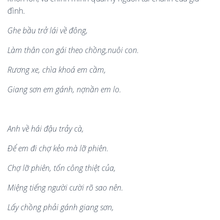
đình.
Ghe b
ầ
u tr
ở
l
á
i v
ề
đông,
Làm thâ
n con g
ái theo ch
ồ
ng
,
nu
ô
i con.
Rươ
ng xe, chì
a khoá
em c
ầ
m,
Giang sơ
n em g
á
nh, n
ợ
n
ầ
n em lo.
Anh v
ề
hái đ
ậ
u tr
ả
y cà,
Đ
ể
em đi ch
ợ
k
ẻ
o mà l
ỡ
phiên.
Ch
ợ
l
ỡ
phiên, t
ố
n công thi
ệ
t c
ủ
a,
Mi
ệ
ng ti
ế
ng ngư
ờ
i cư
ờ
i rõ sao nên.
L
ấ
y ch
ồ
ng ph
ả
i gánh giang sơn,