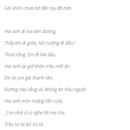
Gái khô
n ch
ưa bớ đến tay
đã
hờn.
Hai anh
đi hai b
ê
n đường,
Thấ
y em
đ
i gi
ữa, hỏ
i n
ường đi đâu?
Thưa rằ
ng: Em
đi há
i d
âu,
Hai anh l
ạ
i gi
ở khăn trầu mời ăn.
Em l
à
con g
ái thanh tân,
Đường n
à
y vắ
ng v
ẻ, không ăn trầu ngườ
i.
Hai anh m
ỉm miệng liề
n c
ười,
_Con nh
à
có ý
nghe l
ời mẹ
cha.
Trầ
u ta l
ại bỏ túi ta,