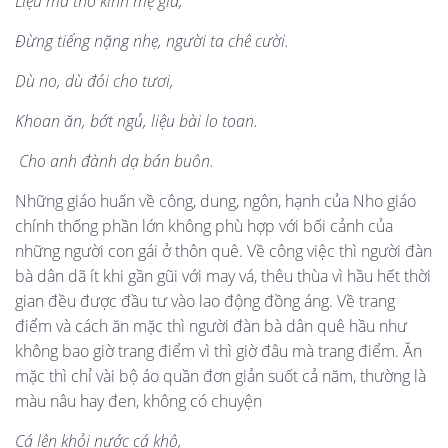
Liệu m
à
thờ kí
nh m
ẹ gi
à
,
Đừng tiếng nặ
ng nh
ẹ, ngườ
i ta ch
ê
cườ
i.
D
ù no, dù đó
i cho tươi,
Khoan ăn, bớt ngủ
, li
ệu b
à
i lo toan.
Cho anh
đà
nh d
ạ bán buôn.
Những giáo huấn về công, dung, ngôn, hạnh của Nho giáo
chính thống phần lớn không phù hợp với bối cảnh của
những người con gái ở thôn quê. Về công việc thì người đàn
bà dân dã ít khi gần gũi với may vá, thêu thùa vì hầu hết thời
gian đều được đầu tư vào lao động đồng áng. Về trang
điểm và cách ăn mặc thì người đàn bà dân quê hầu như
không bao giờ trang điểm vì thì giờ đâu mà trang điểm. Ăn
mặc thì chỉ vài bộ áo quần đơn giản suốt cả năm, thường là
màu nâu hay đen, không có chuyện
Cá lên kh
ỏ
i n
ư
ớ
c cá khô,