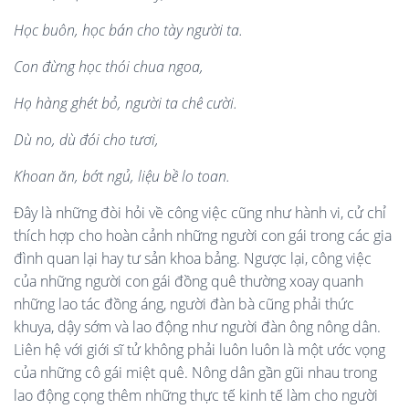
Học buô
n, h
ọc bá
n cho t
à
y ngườ
i ta.
Con
đừng học th
ó
i chua ngoa,
Họ h
à
ng gh
é
t bỏ, ngườ
i ta ch
ê
cườ
i.
D
ù no, dù đó
i cho tươi,
Khoan ăn, bớt ngủ
, li
ệu bề lo toan.
Đây là những đòi hỏi về công việc cũng như hành vi, cử chỉ
thích hợp cho hoàn cảnh những người con gái trong các gia
đình quan lại hay tư sản khoa bảng. Ngược lại, công việc
của những người con gái đồng quê thường xoay quanh
những lao tác đồng áng, người đàn bà cũng phải thức
khuya, dậy sớm và lao động như người đàn ông nông dân.
Liên hệ với giới sĩ tử không phải luôn luôn là một ước vọng
của những cô gái miệt quê. Nông dân gần gũi nhau trong
lao động cọng thêm những thực tế kinh tế làm cho người