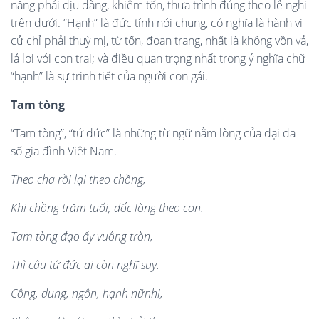
năng phải dịu dàng, khiêm tốn, thưa trình đúng theo lễ nghi
trên dưới. “Hạnh” là đức tính nói chung, có nghĩa là hành vi
cử chỉ phải thuỳ mị, từ tốn, đoan trang, nhất là không vồn vả,
lả lơi với con trai; và điều quan trọng nhất trong ý nghĩa chữ
“hạnh” là sự trinh tiết của người con gái.
Tam tòng
“Tam tòng”, “tứ đức” là những từ ngữ nằm lòng của đại đa
số gia đình Việt Nam.
Theo cha r
ồi lại theo chồng,
Khi ch
ồng trăm tuổ
i, d
ố
c l
ò
ng theo con.
Tam t
ò
ng đạo ấy vuông tr
ò
n,
Th
ì
câu tứ đứ
c ai cò
n nghĩ suy.
Cô
ng, dung, ng
ô
n, h
ạ
nh n
ữ
nhi,