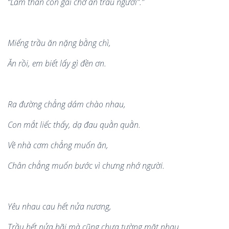
“L
à
m thâ
n con g
á
i ch
ớ ăn trầu người”.”
Miếng trầu ăn nặng bằng ch
ì
,
Ăn rồ
i, em bi
ế
t l
ấy g
ì đề
n ơn.
Ra đường chẳ
ng d
á
m ch
à
o nhau,
Con m
ắt liếc thấy, dạ đ
au qu
ằ
n qu
ằn.
Về
nh
à
cơ
m ch
ẳng muốn ăn,
Châ
n ch
ẳng muốn bước v
ì
chư
ng nh
ớ ngườ
i.
Y
êu nhau cau h
ết nửa nương,
Trầu hết nửa b
ã
i m
à
cũng chưa tường mặ
t nhau.