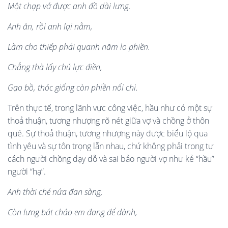
Mộ
t ch
ạ
p v
ớ đượ
c anh
đồ d
à
i lưng.
Anh
ă
n, r
ồ
i anh l
ạ
i n
ằm,
L
à
m cho thiếp phả
i quanh n
ă
m lo phi
ền.
Chẳng th
à
lấy chú lực điền,
Gạo bồ, th
ó
c giống c
ò
n phi
ền nổ
i chi.
Trên thực tế, trong lãnh vực công việc, hầu như có một sự
thoả thuận, tương nhượng rõ nét giữa vợ và chồng ở thôn
quê. Sự thoả thuận, tương nhượng này được biểu lộ qua
tình yêu và sự tôn trọng lẫn nhau, chứ không phải trong tư
cách người chồng dạy dỗ và sai bảo người vợ như kẻ “hầu”
người “hạ”.
Anh thờ
i ch
ẻ nứa đan s
à
ng,
C
ò
n l
ưng bá
t ch
á
o em
đ
ang
để d
à
nh,