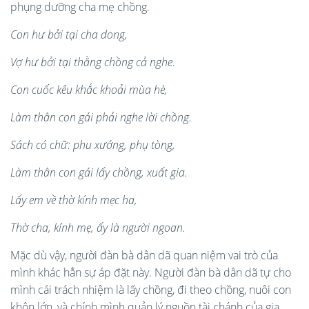
phụng dưỡng cha mẹ chồng.
Con h
ư b
ở
i t
ạ
i cha dong,
V
ợ
hư b
ở
i t
ạ
i th
ằ
ng ch
ồ
ng c
ả
nghe.
Con cu
ố
c kêu kh
ắ
c kho
ả
i m
ù
a hè,
Làm thâ
n con g
ái ph
ả
i nghe l
ờ
i ch
ồ
ng.
Sách c
ó
ch
ữ
: phu xư
ớ
ng, ph
ụ
t
ò
ng
,
Làm thâ
n con g
ái l
ấ
y ch
ồ
ng, xu
ấ
t gia.
L
ấ
y em v
ề
th
ờ
kí
nh m
ẹ
c ha,
Th
ờ
cha, kí
nh m
ẹ
,
ấ
y là ngư
ờ
i ngoan
.
Mặc dù vậy, người đàn bà dân dã quan niệm vai trò của
mình khác hẳn sự áp đặt này. Người đàn bà dân dã tự cho
mình cái trách nhiệm là lấy chồng, đi theo chồng, nuôi con
khôn lớn, và chính mình quản lý nguồn tài chánh của gia