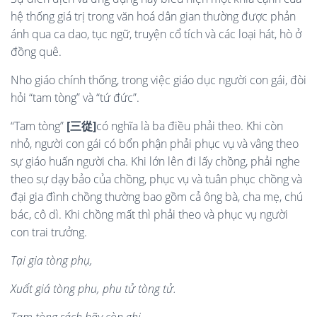
hệ thống giá trị trong văn hoá dân gian thường được phản
ánh qua ca dao, tục ngữ, truyện cổ tích và các loại hát, hò ở
đồng quê.
Nho giáo chính thống, trong việc giáo dục người con gái, đòi
hỏi “tam tòng” và “tứ đức”.
“Tam tòng”
[
三
從
]
có nghĩa là ba điều phải theo. Khi còn
nhỏ, người con gái có bổn phận phải phục vụ và vâng theo
sự giáo huấn người cha. Khi lớn lên đi lấy chồng, phải nghe
theo sự dạy bảo của chồng, phục vụ và tuân phục chồng và
đại gia đình chồng thường bao gồm cả ông bà, cha mẹ, chú
bác, cô dì. Khi chồng mất thì phải theo và phục vụ người
con trai trưởng.
Tạ
i gia tò
ng phụ,
Xuấ
t gi
á t
ò
ng phu, phu tử t
ò
ng tử.