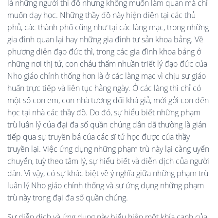
là những người thi đỗ nhưng không muốn làm quan mà chỉ
muốn dạy học. Những thầy đồ này hiện diện tại các thủ
phủ, các thành phố cũng như tại các làng mạc, trong những
gia đình quan lại hay những gia đình tư sản khoa bảng. Về
phương diện đạo đức thì, trong các gia đình khoa bảng ở
những nơi thị tứ, con cháu thấm nhuần triết lý đạo đức của
Nho giáo chính thống hơn là ở các làng mạc vì chịu sự giáo
huấn trực tiếp và liên tục hằng ngày. Ở các làng thì chỉ có
một số con em, con nhà tương đối khá giả, mới gởi con đến
học tại nhà các thầy đồ. Do đó, sự hiểu biết những phạm
trù luân lý của đại đa số quần chúng dân dã thường là gián
tiếp qua sự truyền bá của các sĩ tử học được của thầy
truyền lại. Việc ứng dụng những phạm trù này lại càng uyển
chuyển, tuỳ theo tâm lý, sự hiểu biết và diễn dịch của người
dân. Vì vậy, có sự khác biệt về ý nghĩa giữa những phạm trù
luân lý Nho giáo chính thống và sự ứng dụng những phạm
trù này trong đại đa số quần chúng.
Sự diễn dịch và ứng dụng này biểu hiện một khía cạnh của