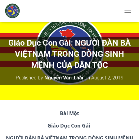
T
O
G
G
L
Giáo Dục Con Gái: NGƯỜI ĐÀN BÀ
E
N
VIỆTNAM TRONG DÒNG SINH
A
V
MỆNH CỦA DÂN TỘC
I
G
Published by
Nguyễn Văn Thái
on
August 2, 2019
A
T
I
O
N
Bài Một
Giáo Dục Con Gái
NGƯỜI ĐÀN BÀ VIỆT
NAM
TRONG DÒNG SINH MỆNH