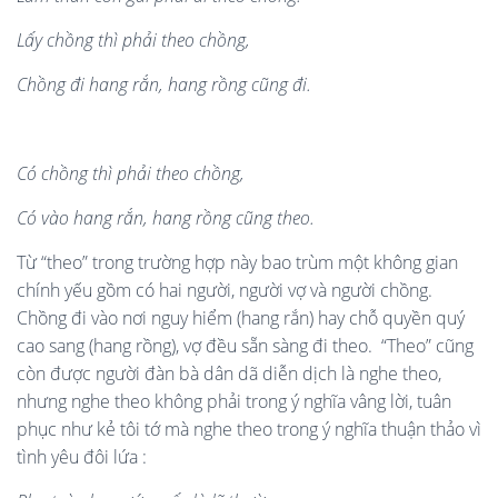
L
ấ
y ch
ồ
ng th
ì
ph
ả
i theo ch
ồ
ng,
Ch
ồ
ng đ
i hang r
ắ
n, hang r
ồ
ng cũng đ
i.
C
ó
ch
ồ
ng th
ì
ph
ả
i theo ch
ồ
ng,
C
ó
vào hang r
ắ
n, hang r
ồ
ng cũng theo
.
Từ “theo” trong trường hợp này bao trùm một không gian
chính yếu gồm có hai người, người vợ và người chồng.
Chồng đi vào nơi nguy hiểm (hang rắn) hay chỗ quyền quý
cao sang (hang rồng), vợ đều sẵn sàng đi theo. “Theo” cũng
còn được người đàn bà dân dã diễn dịch là nghe theo,
nhưng nghe theo không phải trong ý nghĩa vâng lời, tuân
phục như kẻ tôi tớ mà nghe theo trong ý nghĩa thuận thảo vì
tình yêu đôi lứa :