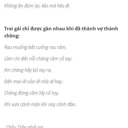
Không ăn đùm lại, kẻo m
à
h
é
o đ
i.
Trai gái chỉ được gần nhau khi đã thành vợ thành
chồng:
Rau muống bắt cuố
ng rau r
ăm,
L
à
m chi
đế
n
nỗ
i ch
à
ng cầ
m c
ổ tay.
Xin ch
à
ng h
ã
y bỏ tay ra,
Đến mai về cửa về
nh
à
sẽ hay.
Ch
à
ng đừng cầm lấy
c
ổ tay,
Khi x
ư
a cà
nh m
ận khi nay c
à
nh
đà
o
.
_Châu Trần phả
i n
ợ,