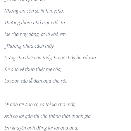
Như
ng em c
ò
n sợ lị
nh m
ẹ
cha.
Thương thầ
m nh
ớ trộm đôi ta,
Mẹ
cha hay
đặng, ắ
t là
khổ em.
_Thươ
ng nhau c
á
ch m
ấy,
Đừng cho thi
ê
n hạ thấy, họ n
ó
i bậy bạ xấ
u xa.
Để
anh v
ề thưa thiệt mẹ
cha,
Lo toan sáu lễ đ
em qua cho r
ồ
i.
Ớ
i anh
ơ
i! Anh c
ó
xa th
ì
xa cho m
ất,
Anh c
ó
lạ
i g
ần th
ì
cho th
à
nh thất th
à
nh gia.
Em khuy
ê
n anh
đừng lại lạ
i qua qua,