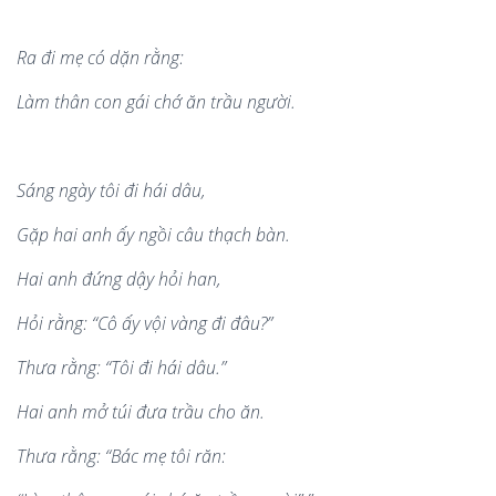
Ra đi mẹ c
ó
dặn rằ
ng:
L
à
m thâ
n con g
á
i ch
ớ ăn trầu ngườ
i.
Sáng ng
à
y tôi đi há
i d
âu,
Gặ
p hai anh
ấy ngồ
i c
âu thạ
ch b
à
n.
Hai anh
đứ
ng d
ậy hỏ
i han,
Hỏ
i r
ằ
ng:
“Cô ấy vội v
à
ng đi đâu?”
Thưa rằ
ng:
“Tôi đi há
i d
âu.”
Hai anh m
ở túi đưa trầu cho ăn.
Thưa rằ
ng:
“Bác mẹ tô
i r
ă
n: