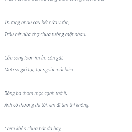
Thươ
ng nhau cau
hết nửa vườn,
Trầu hết nử
a ch
ợ chưa tường mặ
t nhau.
Cử
a song loan im
ỉ
m c
ò
n g
à
i,
Mưa sa gi
ó
tạt, tạ
t ngo
à
i mái hi
ê
n.
Bông ba thơm mọc cạnh thờ
li,
Anh c
ó
thương th
ì
tớ
i, em
đi t
ì
m th
ì
không.
Chim khô
n ch
ưa bắt
đã
bay,