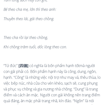
Tam tòng sách hãy còn ghi,
Bé theo cha mẹ, lớn thì theo anh
:
Thuyền theo lá
i, g
ái theo chồng
.
Theo cha r
ồi lại theo chồng,
Khi ch
ồng trăm tuổ
i, d
ố
c l
ò
ng theo con.
“Tứ đức”
[
四德
]
có nghĩa là bốn phẩm hạnh tốt
mà người
con gái phải có. Bốn phẩm hạnh này là công, dung, ngôn,
hạnh. “Công” là những việc nội trợ như may vá, thêu thùa, lo
việc bếp núc, nhà cửa cho vén khéo, sạch sẽ, cung phụng
và phục vụ chồng và gia nương nhà chồng. “Dung” là trang
điểm và cách ăn mặc. Người con gái không nên trang điểm
quá đáng, ăn mặc phải trang nhã, kín đáo. “Ngôn” là nói