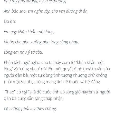
Ph
ụ
tu
ỳ
phu xư
ớ
ng,
ấ
y là l
ẽ
thư
ờ
ng,
Anh b
ả
o sao, em nghe v
ậ
y, cho v
ẹ
n đư
ờ
ng ái ân
.
Do đó:
Em nay khăn kh
ắ
n m
ộ
t lòng,
Mu
ố
n cho phu xư
ớ
ng ph
ụ
tòng cùng nhau.
Lòng em như ý s
ở
c
ầ
u.
Phân tách ngữ nghĩa cho ta thấy cụm từ “khăn khắn một
lòng” và “cùng nhau” nói lên một quyết định thoả thuận của
người đàn bà, một sự đồng tình tương nhượng chứ không
phải một sự phục tòng mang tính lệ thuộc và hệ đẳng.
“Theo” có nghĩa là dù cuộc tình có sóng gió hay êm ả, người
đàn bà cũng sẵn sàng chấp nhận.
C
ó
ch
ồ
ng ph
ả
i lu
ỵ
theo ch
ồ
ng,