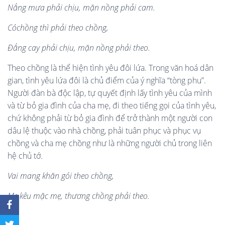
N
ắ
ng mưa ph
ả
i ch
ị
u, m
ặ
n n
ồ
ng ph
ả
i cam
.
C
ó
ch
ồ
ng th
ì
ph
ả
i theo ch
ồ
ng,
Đ
ắ
ng cay ph
ả
i ch
ị
u, m
ặ
n n
ồ
ng ph
ả
i theo
.
Theo chồng là thể hiện tình yêu đôi lứa. Trong văn hoá dân
gian, tình yêu lứa đôi là chủ điểm của ý nghĩa “tòng phu”.
Người đàn bà độc lập, tự quyết định lấy tình yêu của mình
và từ bỏ gia đình của cha mẹ, đi theo tiếng gọi của tình yêu,
chứ không phải từ bỏ gia đình để trở thành một người con
dâu lệ thuộc vào nhà chồng, phải tuân phục và phục vụ
chồng và cha mẹ chồng như là những người chủ trong liên
hệ chủ tớ.
Vai mang khăn gói theo ch
ồ
ng,
M
ẹ
kêu m
ặ
c m
ẹ
, thương ch
ồ
ng ph
ả
i theo.