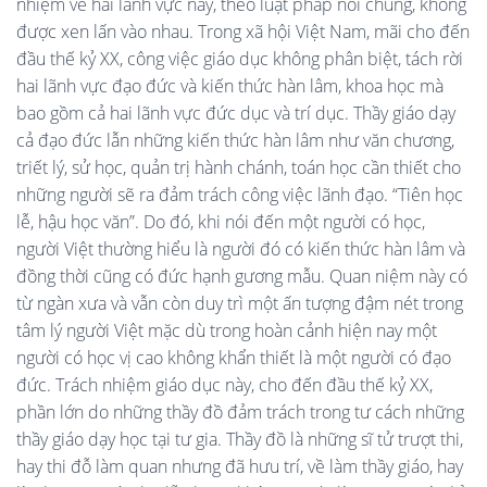
nhiệm về hai lãnh vực này, theo luật pháp nói chung, không
được xen lấn vào nhau. Trong xã hội Việt Nam, mãi cho đến
đầu thế kỷ XX, công việc giáo dục không phân biệt, tách rời
hai lãnh vực đạo đức và kiến thức hàn lâm, khoa học mà
bao gồm cả hai lãnh vực đức dục và trí dục. Thầy giáo dạy
cả đạo đức lẫn những kiến thức hàn lâm như văn chương,
triết lý, sử học, quản trị hành chánh, toán học cần thiết cho
những người sẽ ra đảm trách công việc lãnh đạo. “Tiên học
lễ, hậu học văn”. Do đó, khi nói đến một người có học,
người Việt thường hiểu là người đó có kiến thức hàn lâm và
đồng thời cũng có đức hạnh gương mẫu. Quan niệm này có
từ ngàn xưa và vẫn còn duy trì một ấn tượng đậm nét trong
tâm lý người Việt mặc dù trong hoàn cảnh hiện nay một
người có học vị cao không khẩn thiết là một người có đạo
đức. Trách nhiệm giáo dục này, cho đến đầu thế kỷ XX,
phần lớn do những thầy đồ đảm trách trong tư cách những
thầy giáo dạy học tại tư gia. Thầy đồ là những sĩ tử trượt thi,
hay thi đỗ làm quan nhưng đã hưu trí, về làm thầy giáo, hay