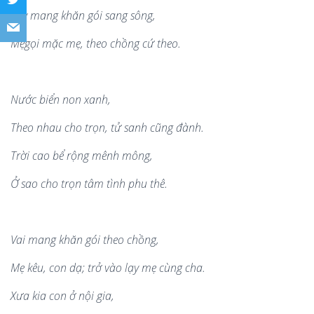
Tay mang khăn gói sang sông,
M
ẹ
g
ọ
i m
ặ
c m
ẹ
, theo ch
ồ
ng c
ứ
theo.
N
ư
ớ
c bi
ể
n non xanh,
Theo nhau cho tr
ọ
n, t
ử
sanh cũng đành.
Tr
ờ
i cao b
ể
r
ộ
ng mênh mông,
Ở
sao cho tr
ọ
n tâm tình phu thê
.
Vai mang khăn gói theo ch
ồ
ng,
M
ẹ
kêu, con d
ạ
; tr
ở
vào l
ạ
y m
ẹ
cùng cha.
Xưa kia con
ở
n
ộ
i gia,