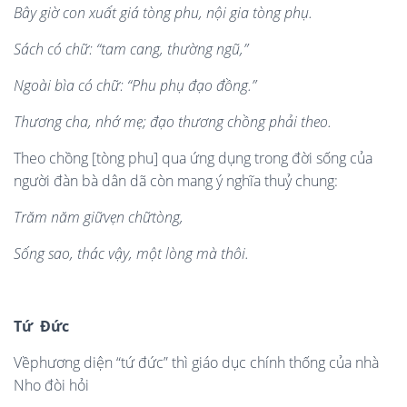
Bây gi
ờ
con xu
ấ
t giá tòng phu, n
ộ
i gia tòng ph
ụ
.
Sách có ch
ữ
: “tam cang, thư
ờ
ng ngũ,”
Ngoài bìa có ch
ữ
: “Phu ph
ụ
đ
ạ
o đ
ồ
ng.”
Thương cha, nh
ớ
m
ẹ
; đ
ạ
o thương ch
ồ
ng ph
ả
i theo.
Theo chồng [tòng phu] qua ứng dụng trong đời sống của
người đàn bà dân dã còn mang ý nghĩa thuỷ chung:
Trăm năm gi
ữ
v
ẹ
n ch
ữ
t
ò
ng,
S
ố
ng sao, thác v
ậ
y, m
ộ
t l
ò
ng mà thô
i.
T
ứ
Đ
ứ
c
Vềphương diện “tứ đức” thì giáo dục chính thống của nhà
Nho đòi hỏi