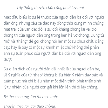
Lấy thằng thuyề
n ch
à
i c
ũng phả
i lu
ỵ mui
.
Mặc dầu biểu lộ sự lệ thuộc của người đàn bà đối với người
đàn ông, những câu ca dao này đồng thời cũng minh chứng
mặt trái của vấn đề: đó là sự đối kháng chống lại vai trò
thống trị của người đàn ông trong liên hệ vợ chồng. Dùng từ
“nó” và “thằng” để gọi chồng nói lên một sự chua chát, đắng
cay; hay là bày tỏ một sự khinh miệt chứ không thể phản
ánh sự tuân phục của người đàn bà đối với người đàn ông
được.
Sự diễn dịch của người dân dã, nhất là của người đàn bà,
về ý nghĩa của từ “theo” không biểu hiện ý niệm dạy bảo và
tuân phục mà chỉ biểu hiện một diễn trình phát triển sinh
lý tự nhiên của người con gái khi lớn lên thì đi lấy chồng.
Bé theo cha mẹ, lớn thì theo anh
:
Thuyền theo lá
i, g
ái theo chồng
.