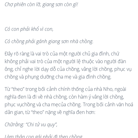
Ch
ợ
phiên còn l
ỡ
, giang sơn còn gì
!
Có con ph
ả
i kh
ổ
vì con,
Có ch
ồ
ng ph
ả
i gánh giang sơn nhà ch
ồ
ng.
Đây rõ ràng là vai trò của một người chủ gia đình, chứ
không phải vai trò của một người lệ thuộc vào người đàn
ông, chỉ nghe lời dạy dỗ của chồng, vâng lời chồng, phục vụ
chồng và phụng dưỡng cha mẹ và gia đình chồng.
Từ “theo” trong bối cảnh chính thống của nhà Nho, ngoài
nghĩa đen là đi về nhà chồng, còn hàm ý vâng lời chồng,
phục vụchồng và cha mẹcủa chồng. Trong bối cảnh văn hoá
dân gian, từ “theo” nặng về nghĩa đen hơn:
Ch
ữ
r
ằ
ng
:
“
Chi t
ử
vu quy”,
Làm thâ
n con g
ái ph
ả
i đi theo ch
ồ
ng
.