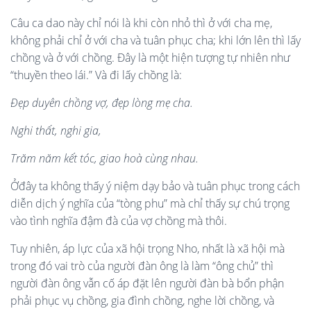
Câu ca dao này chỉ nói là khi còn nhỏ thì ở với cha mẹ,
không phải chỉ ở với cha và tuân phục cha; khi lớn lên thì lấy
chồng và ở với chồng. Đây là một hiện tượng tự nhiên như
“thuyền theo lái.” Và đi lấy chồng là:
Đẹp duy
ê
n ch
ồ
ng v
ợ, đẹ
p l
ò
ng mẹ
cha.
Nghi thấ
t, nghi gia,
Trăm năm k
ế
t t
ó
c, giao ho
à
c
ù
ng nhau
.
Ởđây ta không thấy ý niệm dạy bảo và tuân phục trong cách
diễn dịch ý nghĩa của “tòng phu” mà chỉ thấy sự chú trọng
vào tình nghĩa đậm đà của vợ chồng mà thôi.
Tuy nhiên, áp lực của xã hội trọng Nho, nhất là xã hội mà
trong đó vai trò của người đàn ông là làm “ông chủ” thì
người đàn ông vẫn cố áp đặt lên người đàn bà bổn phận
phải phục vụ chồng, gia đình chồng, nghe lời chồng, và