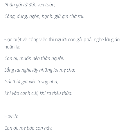
Phận gái tứ đức vẹn to
à
n,
Cô
ng, dung, ng
ô
n, h
ạ
nh: gi
ữ
g
ìn ch
ớ s
ai.
Đặc biệt về công việc thì người con gái phải nghe lời giáo
huấn là:
Con
ơ
i, mu
ốn n
ê
n thân người,
Lắng tai nghe lấy những lời mẹ cha:
Gái thờ
i gi
ữ việc trong nh
à
,
Khi v
à
o canh c
ử
i, khi ra th
ê
u th
ùa
.
Hay là:
Con
ơi, mẹ bả
o con n
à
y,