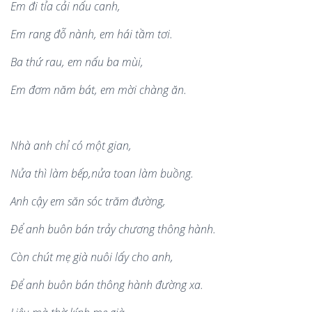
Em
đi tỉ
a c
ả
i n
ấu canh,
Em rang
đỗ n
à
nh, em h
ái tầm tơ
i.
Ba thứ
rau, em n
ấu ba m
ù
i,
Em
đơm năm bá
t, em m
ờ
i ch
à
ng ăn.
Nh
à
anh chỉ c
ó
mộ
t gian,
Nửa th
ì
l
à
m bế
p,
n
ửa toan l
à
m buồng.
Anh c
ậ
y em s
ăn s
ó
c trăm đường,
Để
anh bu
ôn bá
n tr
ảy chương thông h
à
nh.
C
òn ch
út mẹ gi
à
nuôi lấ
y cho anh,
Để
anh bu
ôn bán thông h
à
nh
đườ
ng xa.