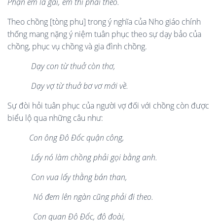
Phậ
n em l
à
gá
i, em th
ì
phải theo
.
Theo chồng [tòng phu] trong ý nghĩa của Nho giáo chính
thống mang nặng ý niệm tuân phục theo sự dạy bảo của
chồng, phục vụ chồng và gia đình chồng.
Dạy con từ thuở còn thơ,
Dạy vợ từ thuở bơ vơ mới về.
Sự đòi hỏi tuân phục của người vợ đối với chồng còn được
biểu lộ qua những câu như:
Con
ông Đô Đ
ố
c qu
ậ
n công,
Lấy n
ó
là
m ch
ồng phải gọi
bằ
ng anh
.
Con vua l
ấ
y th
ằ
ng bán than,
Nó đem lên ngàn cũng ph
ả
i đi theo.
Con quan
Đô Đ
ố
c, đô đoài,