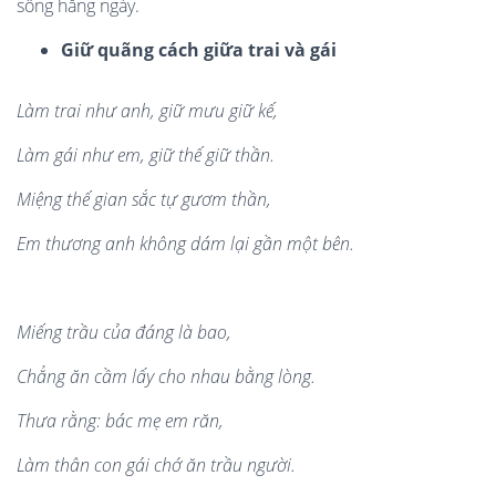
sống hằng ngày.
Giữ quãng cách giữa trai và gái
L
à
m trai nh
ư
anh, gi
ữ mưu giữ kế,
L
à
m gá
i nh
ư
em, gi
ữ thế giữ thần.
Miệng thế gian sắc tự gươm thần,
Em thươ
ng anh kh
ô
ng d
ám lạ
i g
ần một b
ê
n.
Miếng trầ
u c
ủa đáng l
à
bao,
Chẳng ă
n c
ầm lấ
y cho nhau b
ằng l
ò
ng.
Thưa rằ
ng: b
ác mẹ em răn,
L
à
m thâ
n con g
á
i ch
ớ ăn trầu ngườ
i.